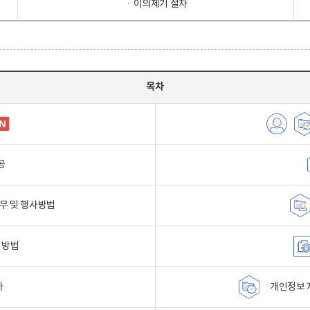
ㆍ이의제기 절차
목차
공
무 및 행사방법
 방법
자
개인정보 자