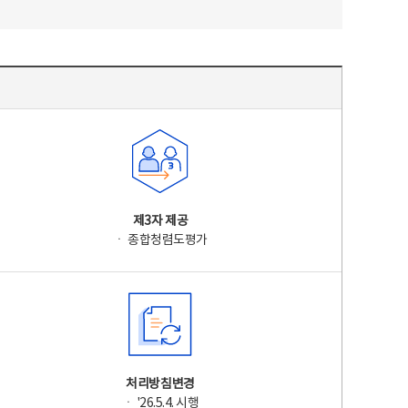
제3자 제공
ㆍ 종합청렴도평가
처리방침변경
ㆍ '26.5.4. 시행