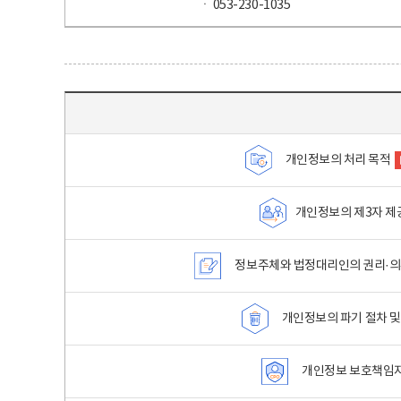
ㆍ 053-230-1035
목차 - 개인정보 처리방침 목차를 나타내는표
개인정보의 처리 목적
개인정보의 제3자 제
정보주체와 법정대리인의 권리·의
개인정보의 파기 절차 및
개인정보 보호책임