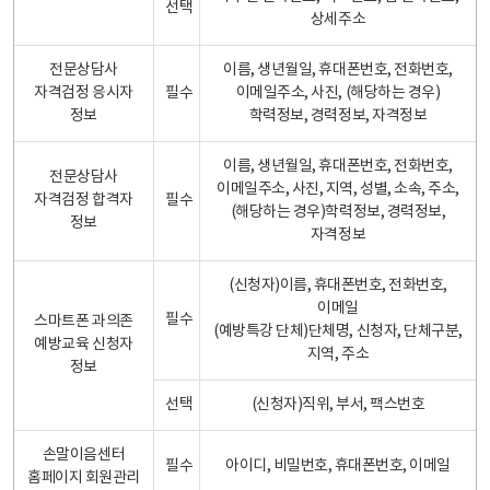
선택
상세주소
전문상담사
이름, 생년월일, 휴대폰번호, 전화번호,
자격검정 응시자
필수
이메일주소, 사진, (해당하는 경우)
정보
학력정보, 경력정보, 자격정보
이름, 생년월일, 휴대폰번호, 전화번호,
전문상담사
이메일주소, 사진, 지역, 성별, 소속, 주소,
자격검정 합격자
필수
(해당하는 경우)학력정보, 경력정보,
정보
자격정보
(신청자)이름, 휴대폰번호, 전화번호,
이메일
필수
스마트폰 과의존
(예방특강 단체)단체명, 신청자, 단체구분,
예방교육 신청자
지역, 주소
정보
선택
(신청자)직위, 부서, 팩스번호
손말이음센터
필수
아이디, 비밀번호, 휴대폰번호, 이메일
홈페이지 회원관리