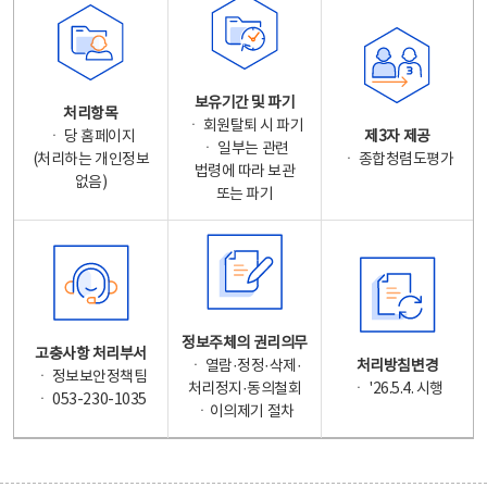
보유기간 및 파기
처리항목
ㆍ 회원탈퇴 시 파기
ㆍ 당 홈페이지
제3자 제공
ㆍ 일부는 관련
(처리하는 개인정보
ㆍ 종합청렴도평가
법령에 따라 보관
없음)
또는 파기
정보주체의 권리의무
고충사항 처리부서
ㆍ 열람·정정·삭제·
처리방침변경
ㆍ 정보보안정책팀
처리정지·동의철회
ㆍ '26.5.4. 시행
ㆍ 053-230-1035
ㆍ이의제기 절차