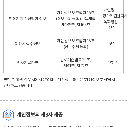
개인정보 :
개인정보 보호법 제15조
평가위원탈퇴
참여기관 선정평가 정보
(정보주체 동의) 소득세법
녹화영상 :
제145조, 제164조
1년
개인정보 보호법 제15조
제안서 접수정보
5년
(정보주체 동의)
근로기준법 제39조,
인사기록카드
준영구
제41조, 제42조
또한, 진흥원 각 부서에서 운영하는 개인정보 파일은
'개인정보 포털'
에서
안내하고 있습니다.
개인정보의 제3자 제공