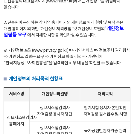
1. 진흥원의 대표홈페이지(www.nia.or.kr)에서는 개인정보를 취급하지
않습니다.
2. 진흥원이 운영하는 각 사업 홈페이지의 개인정보 처리 현황 및 목적 등은
'개인정보
개별 홈페이지의 하단 '개인정보 처리방침' 및 개인정보 포털의
열람등 요구'
에서 자세한 사항을 확인하실 수 있습니다.
※ 개인정보 포털(www.privacy.go.kr) => 개인서비스 => 정보주체 권리행사
=> 개인정보 열람등 요구 => 개인정보 파일 검색 => 기관명에
"한국지능정보사회진흥원"을 입력하면 세부 내용을 확인할 수 있습니다.
개인정보의 처리목적 현황표
개인정보의 처리목적 현황표 - 서비스명, 개인정보파일명, 처리목적으로 구성
서비스명
개인정보파일명
처리목적
정보시스템감리사
필기시험 응시자 본인확인
자격검정 응시자 명단
자격검정 원서접수 및 시행
정보시스템감리사
홈페이지
정보시스템감리사
국가공인민간자격증 관리