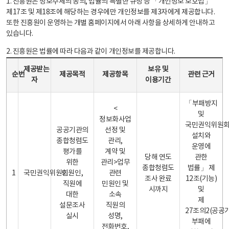
1. 진흥원은 정보주체의 동의, 법률의 특별한 규정 등 「개인정보 보호법」
제17조 및 제18조에 해당하는 경우에만 개인정보를 제3자에게 제공합니다.
또한 진흥원이 운영하는 개별 홈페이지에서 아래 사항을 상세하게 안내하고
있습니다.
2. 진흥원은 법률에 따라 다음과 같이 개인정보를 제공합니다.
개인정보 제공 안내표 - 순번, 제공받는자, 제공목적, 제공항목, 보유 및 이용기간 관련 근거로 구성
제공받는
보유 및
순번
제공목적
제공항목
관련 근거
자
이용기간
「부패방지
<
및
정보화사업
국민권익위원
공공기관의
선정 및
설치와
종합청렴도
관리,
운영에
평가를
계약 및
당해 연도
관한
위한
관리>업무
종합청렴도
법률」 제
1
국민권익위원회
민원인,
관련
조사 완료
12조(기능)
직원에
민원인 및
시까지
및
대한
소속
제
설문조사
직원의
27조의2(공공
실시
성명,
부패에
전화번호,