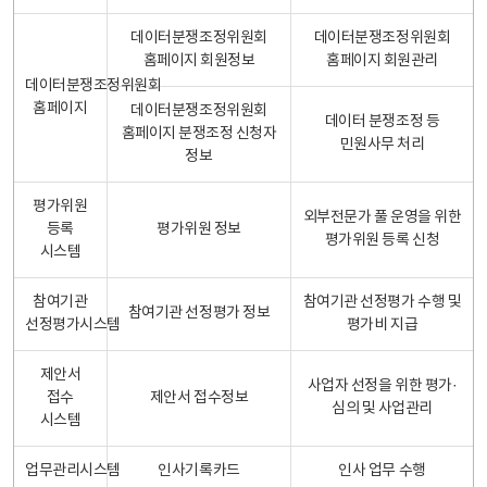
데이터분쟁조정위원회
데이터분쟁조정위원회
홈페이지 회원정보
홈페이지 회원관리
데이터분쟁조정위원회
홈페이지
데이터분쟁조정위원회
데이터 분쟁조정 등
홈페이지 분쟁조정 신청자
민원사무 처리
정보
평가위원
외부전문가 풀 운영을 위한
등록
평가위원 정보
평가위원 등록 신청
시스템
참여기관
참여기관 선정평가 수행 및
참여기관 선정평가 정보
선정평가시스템
평가비 지급
제안서
사업자 선정을 위한 평가·
접수
제안서 접수정보
심의 및 사업관리
시스템
업무관리시스템
인사기록카드
인사 업무 수행