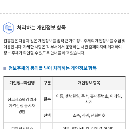
처리하는 개인정보 항목
진흥원은 다음과 같은 개인정보를 법적 근거로 정보주체의 개인정보를 수집 및
이용합니다. 자세한 사항은 각 부서에서 운영하는 서관 홈페이지에 게재하여
정보 주체가 확인할 수 있도록 안내를 하고 있습니다.
정보주체의 동의를 받아 처리하는 개인정보 항목
정보주체의 동의를 받아 처리하는 개인정보 항목 테이블 - 개인정보파일명, 구분, 개인정보 항목으로 구성
개인정보파일명
구분
개인정보 항목
이름, 생년월일, 주소, 휴대폰번호, 이메일,
필수
정보시스템감리사
사진
자격검정 응시자
명단
선택
소속, 직위, 전화번호