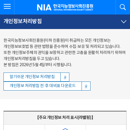
본문
전체메뉴
전체메뉴 열기
검
한국지능정보사회진흥원
바로가기
바로가기
개인정보처리방침
한국지능정보사회진흥원(이하 진흥원)이 취급하는 모든 개인정보는
개인정보보호법 등 관련 법령을 준수하여 수집·보유 및 처리되고 있습니다.
또한 개인정보주체의 권익을 보장하고 관련한 고충을 원활히 처리하기 위하여
개인정보처리방침을 두고 있습니다.
본 방침은 2026년 5월 4일부터 시행됩니다.
알기쉬운 개인정보 처리방침
개인정보 처리방침 전·후 대비표 다운로드
주요 개인정보 처리 표시(라벨링) - 주요 개인정보 처리 표시를 나타내는표
【주요 개인정보 처리 표시(라벨링)】