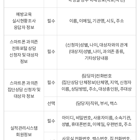
학생일 경우 학제정보(학교/학년)
예방교육
실시현황조사
필수
이름, 이메일, 기관명, 시도, 주소
응답자 정보
스마트폰 과의존
(신청자)성별, 나이, 대상자와의 관계
전화포털 상담
필수
(대상자)성별, 나이, 과의존 종류,
신청자 및 대상자
기타상담내용
정보
(담당자)전화번호
필수
(집단상담 단체정보)단체명, 지역, 신청자
스마트폰 과의존
이름, 상담방법, 주소, 대상총인원, 주대상
집단상담 신청자 및
대상자 정보
선택
(담당자)직위, 부서, 팩스
아이디, 비밀번호, 사용자이름, 소속기관,
필수
성별, 휴대폰번호, 이메일, 우편번호, 주소
실적관리시스템
회원정보
사무실 전화번호, 팩스번호, 집 전화번호,