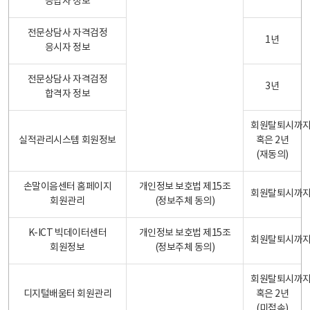
응답자 정보
전문상담사 자격검정
1년
응시자 정보
전문상담사 자격검정
3년
합격자 정보
회원탈퇴시까
실적관리시스템 회원정보
혹은 2년
(재동의)
손말이음센터 홈페이지
개인정보 보호법 제15조
회원탈퇴시까
회원관리
(정보주체 동의)
K-ICT 빅데이터센터
개인정보 보호법 제15조
회원탈퇴시까
회원정보
(정보주체 동의)
회원탈퇴시까
디지털배움터 회원관리
혹은 2년
(미접속)