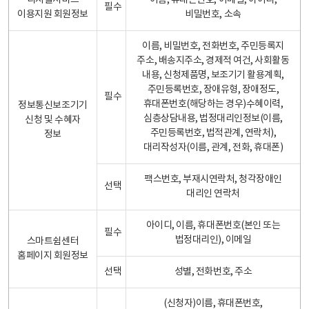
디지털서비스
이름, 휴대폰번호, 이메일, 아이디,
필수
이용지원 회원정보
비밀번호, 소속
이름, 비밀번호, 전화번호, 주민등록지
주소, 배송지주소, 경제적 여건, 사회활동
내용, 신청제품명, 보조기기 활용계획,
주민등록번호, 장애유형, 장애정도,
필수
휴대폰번호(해당하는 경우)수혜이력,
정보통신보조기기
심층상담내용, 법정대리인정보(이름,
신청 및 수혜자
주민등록번호, 법적관계, 연락처),
정보
대리작성자(이름, 관계, 전화, 휴대폰)
팩스번호, 부재시연락처, 청각장애인
선택
대리인 연락처
아이디, 이름, 휴대폰번호(본인 또는
필수
법정대리인), 이메일
스마트쉼센터
홈페이지 회원정보
선택
성별, 전화번호, 주소
(신청자)이름, 휴대폰번호,