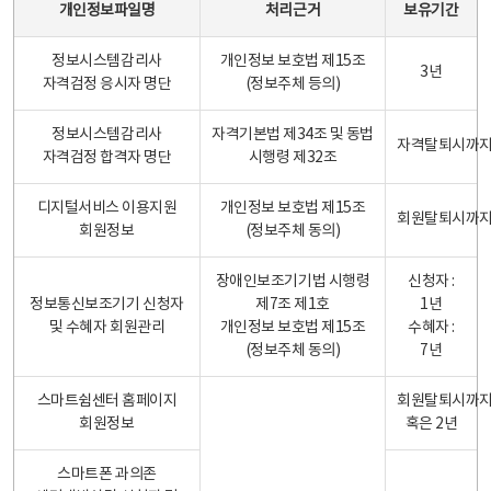
개인정보파일명
처리근거
보유기간
정보시스템감리사
개인정보 보호법 제15조
3년
자격검정 응시자 명단
(정보주체 등의)
정보시스템감리사
자격기본법 제34조 및 동법
자격탈퇴시까
자격검정 합격자 명단
시행령 제32조
디지털서비스 이용지원
개인정보 보호법 제15조
회원탈퇴시까
회원정보
(정보주체 동의)
장애인보조기기법 시행령
신청자 :
정보통신보조기기 신청자
제7조 제1호
1년
및 수혜자 회원관리
개인정보 보호법 제15조
수혜자 :
(정보주체 동의)
7년
스마트쉼센터 홈페이지
회원탈퇴시까
회원정보
혹은 2년
스마트폰 과의존