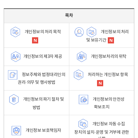
목차 - 개인정보 처리방침 목차를 나타내는표
목차
개인정보의 처리
개인정보의 처리 목적
및 보유기간
개인정보처리의 위탁
개인정보의 제3자 제공
정보주체와 법정대리인의
처리하는 개인정보 항목
권리·의무 및 행사방법
개인정보의 파기 절차 및
개인정보의 안전성
확보조치
방법
개인정보 자동 수집
개인정보 보호책임자
장치의 설치·운영 및 거부에 관한