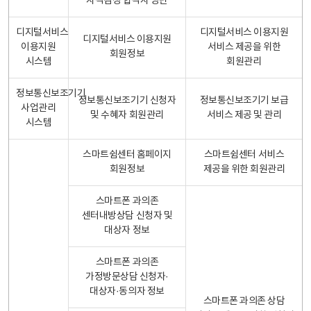
자격검정 합격자 명단
디지털서비스
디지털서비스 이용지원
디지털서비스 이용지원
이용지원
서비스 제공을 위한
회원정보
시스템
회원관리
정보통신보조기기
정보통신보조기기 신청자
정보통신보조기기 보급
사업관리
및 수혜자 회원관리
서비스 제공 및 관리
시스템
스마트쉼센터 홈페이지
스마트쉼센터 서비스
회원정보
제공을 위한 회원관리
스마트폰 과의존
센터내방상담 신청자 및
대상자 정보
스마트폰 과의존
가정방문상담 신청자·
대상자·동의자 정보
스마트폰 과의존 상담