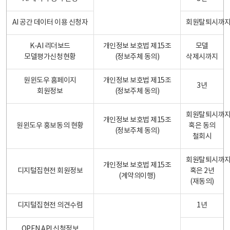
AI 공간 데이터 이용 신청자
회원탈퇴시까
K-AI 리더보드
개인정보 보호법 제15조
모델
모델평가신청현황
(정보주체 동의)
삭제시까지
원윈도우 홈페이지
개인정보 보호법 제15조
3년
회원정보
(정보주체 동의)
회원탈퇴시까
개인정보 보호법 제15조
원윈도우 홍보동의 현황
혹은 동의
(정보주체 동의)
철회시
회원탈퇴시까
개인정보 보호법 제15조
디지털집현전 회원정보
혹은 2년
(계약의이행)
(재동의)
디지털집현전 의견수렴
1년
OPEN API 신청정보