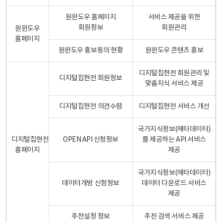
원윈도우 홈페이지
서비스 제공을 위한
회원정보
회원관리
원윈도우
홈페이지
원윈도우 홍보동의 현황
원윈도우 콘텐츠 홍보
디지털집현전 회원관리 및
디지털집현전 회원정보
맞춤지식 서비스 제공
디지털집현전 의견수렴
디지털집현전 서비스 개선
국가지식정보(메타데이터)
디지털집현전
OPEN API 신청정보
를 제공하는 API 서비스
홈페이지
제공
국가지식정보(메타데이터)
데이터개방 신청정보
데이터 다운로드 서비스
제공
추천설정 정보
추천 검색 서비스 제공