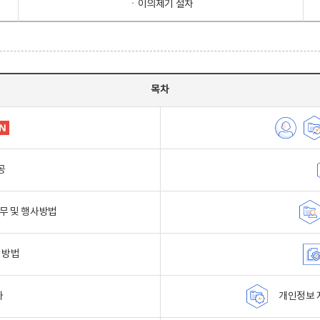
ㆍ이의제기 절차
목차
공
무 및 행사방법
 방법
자
개인정보 자