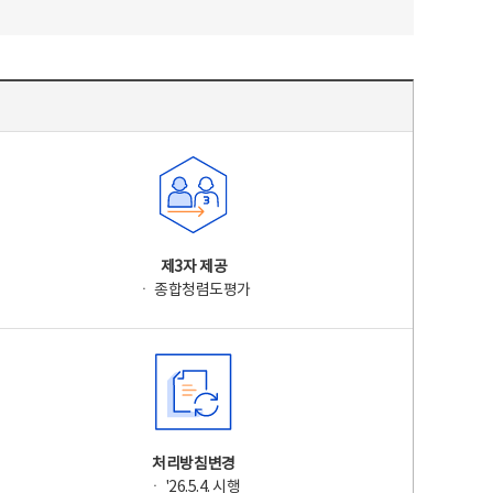
제3자 제공
ㆍ 종합청렴도평가
처리방침변경
ㆍ '26.5.4. 시행