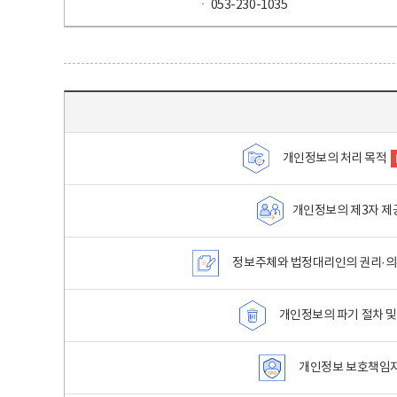
ㆍ 053-230-1035
목차 - 개인정보 처리방침 목차를 나타내는표
개인정보의 처리 목적
개인정보의 제3자 제
정보주체와 법정대리인의 권리·의
개인정보의 파기 절차 및
개인정보 보호책임