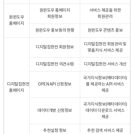
원윈도우 홈페이지
서비스 제공을 위한
회원정보
회원관리
원윈도우
홈페이지
원윈도우 홍보동의 현황
원윈도우 콘텐츠 홍보
디지털집현전 회원관리 및
디지털집현전 회원정보
맞춤지식 서비스 제공
디지털집현전 의견수렴
디지털집현전 서비스 개선
국가지식정보(메타데이터)
디지털집현전
OPEN API 신청정보
를 제공하는 API 서비스
홈페이지
제공
국가지식정보(메타데이터)
데이터개방 신청정보
데이터 다운로드 서비스
제공
추천설정 정보
추천 검색 서비스 제공