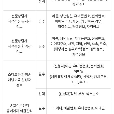
선택
상세주소
전문상담사
이름, 생년월일, 휴대폰번호, 전화번호,
자격검정 응시자
필수
이메일주소, 사진, (해당하는 경우)
정보
학력정보, 경력정보, 자격정보
이름, 생년월일, 휴대폰번호, 전화번호,
전문상담사
이메일주소, 사진, 지역, 성별, 소속, 주소,
자격검정 합격자
필수
(해당하는 경우)학력정보, 경력정보,
정보
자격정보
(신청자)이름, 휴대폰번호, 전화번호,
이메일
필수
스마트폰 과의존
(예방특강 단체)단체명, 신청자, 단체구분,
예방교육 신청자
지역, 주소
정보
선택
(신청자)직위, 부서, 팩스번호
손말이음센터
필수
아이디, 비밀번호, 휴대폰번호, 이메일
홈페이지 회원관리