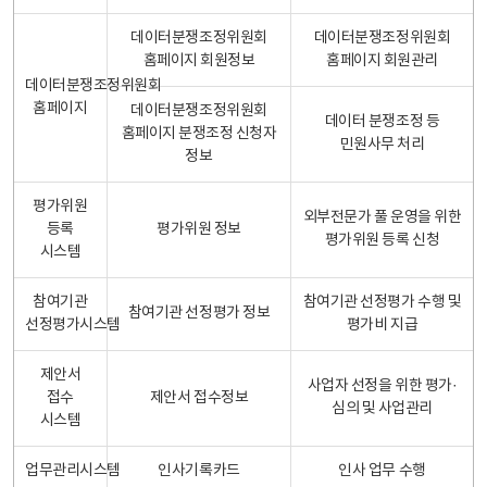
데이터분쟁조정위원회
데이터분쟁조정위원회
홈페이지 회원정보
홈페이지 회원관리
데이터분쟁조정위원회
홈페이지
데이터분쟁조정위원회
데이터 분쟁조정 등
홈페이지 분쟁조정 신청자
민원사무 처리
정보
평가위원
외부전문가 풀 운영을 위한
등록
평가위원 정보
평가위원 등록 신청
시스템
참여기관
참여기관 선정평가 수행 및
참여기관 선정평가 정보
선정평가시스템
평가비 지급
제안서
사업자 선정을 위한 평가·
접수
제안서 접수정보
심의 및 사업관리
시스템
업무관리시스템
인사기록카드
인사 업무 수행