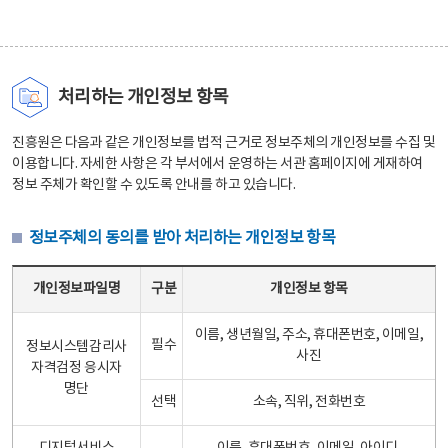
처리하는 개인정보 항목
진흥원은 다음과 같은 개인정보를 법적 근거로 정보주체의 개인정보를 수집 및
이용합니다. 자세한 사항은 각 부서에서 운영하는 서관 홈페이지에 게재하여
정보 주체가 확인할 수 있도록 안내를 하고 있습니다.
정보주체의 동의를 받아 처리하는 개인정보 항목
정보주체의 동의를 받아 처리하는 개인정보 항목 테이블 - 개인정보파일명, 구분, 개인정보 항목으로 구성
개인정보파일명
구분
개인정보 항목
이름, 생년월일, 주소, 휴대폰번호, 이메일,
필수
정보시스템감리사
사진
자격검정 응시자
명단
선택
소속, 직위, 전화번호