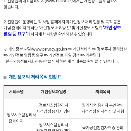
1. 진흥원의 대표홈페이지(www.nia.or.kr)에서는 개인정보를 취급하지
않습니다.
2. 진흥원이 운영하는 각 사업 홈페이지의 개인정보 처리 현황 및 목적 등은
'개인정보
개별 홈페이지의 하단 '개인정보 처리방침' 및 개인정보 포털의
열람등 요구'
에서 자세한 사항을 확인하실 수 있습니다.
※ 개인정보 포털(www.privacy.go.kr) => 개인서비스 => 정보주체 권리행사
=> 개인정보 열람등 요구 => 개인정보 파일 검색 => 기관명에
"한국지능정보사회진흥원"을 입력하면 세부 내용을 확인할 수 있습니다.
개인정보의 처리목적 현황표
개인정보의 처리목적 현황표 - 서비스명, 개인정보파일명, 처리목적으로 구성
서비스명
개인정보파일명
처리목적
정보시스템감리사
필기시험 응시자 본인확인
자격검정 응시자 명단
자격검정 원서접수 및 시행
정보시스템감리사
홈페이지
정보시스템감리사
국가공인민간자격증 관리