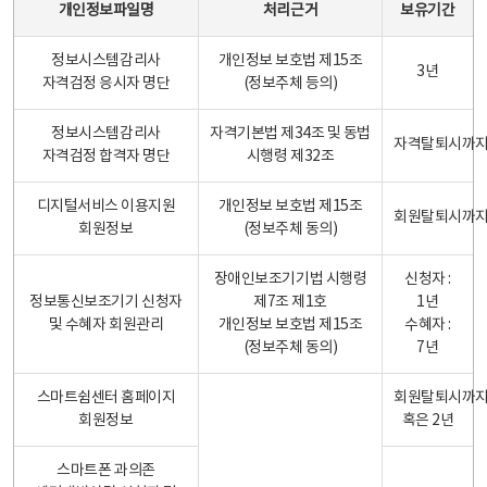
개인정보파일명
처리근거
보유기간
정보시스템감리사
개인정보 보호법 제15조
3년
자격검정 응시자 명단
(정보주체 등의)
정보시스템감리사
자격기본법 제34조 및 동법
자격탈퇴시까
자격검정 합격자 명단
시행령 제32조
디지털서비스 이용지원
개인정보 보호법 제15조
회원탈퇴시까
회원정보
(정보주체 동의)
장애인보조기기법 시행령
신청자 :
정보통신보조기기 신청자
제7조 제1호
1년
및 수혜자 회원관리
개인정보 보호법 제15조
수혜자 :
(정보주체 동의)
7년
스마트쉼센터 홈페이지
회원탈퇴시까
회원정보
혹은 2년
스마트폰 과의존