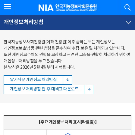
본문
전체메뉴
전체메뉴 열기
검
한국지능정보사회진흥원
바로가기
바로가기
개인정보처리방침
한국지능정보사회진흥원(이하 진흥원)이 취급하는 모든 개인정보는
개인정보보호법 등 관련 법령을 준수하여 수집·보유 및 처리되고 있습니다.
또한 개인정보주체의 권익을 보장하고 관련한 고충을 원활히 처리하기 위하여
개인정보처리방침을 두고 있습니다.
본 방침은 2026년 5월 4일부터 시행됩니다.
알기쉬운 개인정보 처리방침
개인정보 처리방침 전·후 대비표 다운로드
주요 개인정보 처리 표시(라벨링) - 주요 개인정보 처리 표시를 나타내는표
【주요 개인정보 처리 표시(라벨링)】