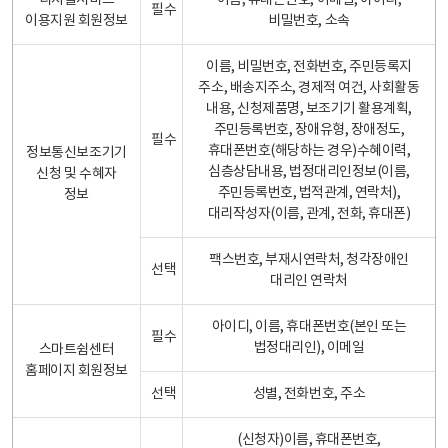
디지털서비스
이름, 휴대폰번호, 이메일, 아이디,
필수
이용지원 회원정보
비밀번호, 소속
이름, 비밀번호, 전화번호, 주민등록지
주소, 배송지주소, 경제적 여건, 사회활동
내용, 신청제품명, 보조기기 활용계획,
주민등록번호, 장애유형, 장애정도,
필수
휴대폰번호(해당하는 경우)수혜이력,
정보통신보조기기
심층상담내용, 법정대리인정보(이름,
신청 및 수혜자
주민등록번호, 법적관계, 연락처),
정보
대리작성자(이름, 관계, 전화, 휴대폰)
팩스번호, 부재시연락처, 청각장애인
선택
대리인 연락처
아이디, 이름, 휴대폰번호(본인 또는
필수
법정대리인), 이메일
스마트쉼센터
홈페이지 회원정보
선택
성별, 전화번호, 주소
(신청자)이름, 휴대폰번호,