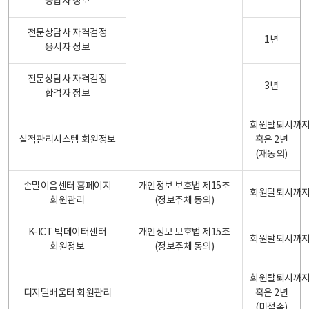
응답자 정보
전문상담사 자격검정
1년
응시자 정보
전문상담사 자격검정
3년
합격자 정보
회원탈퇴시까
실적관리시스템 회원정보
혹은 2년
(재동의)
손말이음센터 홈페이지
개인정보 보호법 제15조
회원탈퇴시까
회원관리
(정보주체 동의)
K-ICT 빅데이터센터
개인정보 보호법 제15조
회원탈퇴시까
회원정보
(정보주체 동의)
회원탈퇴시까
디지털배움터 회원관리
혹은 2년
(미접속)