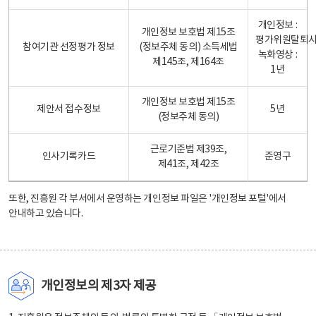
개인정보 :
개인정보 보호법 제15조
평가위원탈퇴
참여기관 선정평가 정보
(정보주체 동의) 소득세법
녹화영상 :
제145조, 제164조
1년
개인정보 보호법 제15조
제안서 접수정보
5년
(정보주체 동의)
근로기준법 제39조,
인사기록카드
준영구
제41조, 제42조
또한, 진흥원 각 부서에서 운영하는 개인정보 파일은
'개인정보 포털'
에서
안내하고 있습니다.
개인정보의 제3자 제공