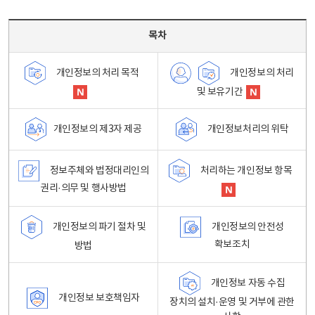
목차 - 개인정보 처리방침 목차를 나타내는표
목차
개인정보의 처리
개인정보의 처리 목적
및 보유기간
개인정보처리의 위탁
개인정보의 제3자 제공
정보주체와 법정대리인의
처리하는 개인정보 항목
권리·의무 및 행사방법
개인정보의 파기 절차 및
개인정보의 안전성
확보조치
방법
개인정보 자동 수집
개인정보 보호책임자
장치의 설치·운영 및 거부에 관한