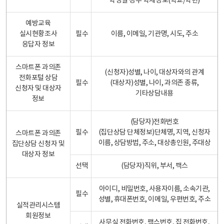
학생일 경우 학제정보(학교/학년)
예방교육
실시현황조사
필수
이름, 이메일, 기관명, 시도, 주소
응답자 정보
스마트폰 과의존
(신청자)성별, 나이, 대상자와의 관계
전화포털 상담
필수
(대상자)성별, 나이, 과의존 종류,
신청자 및 대상자
기타상담내용
정보
(담당자)전화번호
필수
(집단상담 단체정보)단체명, 지역, 신청자
스마트폰 과의존
이름, 상담방법, 주소, 대상총인원, 주대상
집단상담 신청자 및
대상자 정보
선택
(담당자)직위, 부서, 팩스
아이디, 비밀번호, 사용자이름, 소속기관,
필수
성별, 휴대폰번호, 이메일, 우편번호, 주소
실적관리시스템
회원정보
사무실 전화번호, 팩스번호, 집 전화번호,