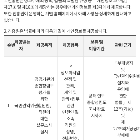
1. 진흥원은 정보주체의 동의, 법률의 특별한 규정 등 「개인정보 보호법」
제17조 및 제18조에 해당하는 경우에만 개인정보를 제3자에게 제공합니다.
또한 진흥원이 운영하는 개별 홈페이지에서 아래 사항을 상세하게 안내하고
있습니다.
2. 진흥원은 법률에 따라 다음과 같이 개인정보를 제공합니다.
개인정보 제공 안내표 - 순번, 제공받는자, 제공목적, 제공항목, 보유 및 이용기간 관련 근거로 구성
제공받는
보유 및
순번
제공목적
제공항목
관련 근거
자
이용기간
「부패방지
<
및
정보화사업
국민권익위원
공공기관의
선정 및
설치와
종합청렴도
관리,
운영에
평가를
계약 및
당해 연도
관한
위한
관리>업무
종합청렴도
법률」 제
1
국민권익위원회
민원인,
관련
조사 완료
12조(기능)
직원에
민원인 및
시까지
및
대한
소속
제
설문조사
직원의
27조의2(공공
실시
성명,
부패에
전화번호,