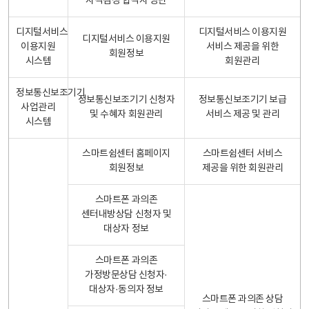
자격검정 합격자 명단
디지털서비스
디지털서비스 이용지원
디지털서비스 이용지원
이용지원
서비스 제공을 위한
회원정보
시스템
회원관리
정보통신보조기기
정보통신보조기기 신청자
정보통신보조기기 보급
사업관리
및 수혜자 회원관리
서비스 제공 및 관리
시스템
스마트쉼센터 홈페이지
스마트쉼센터 서비스
회원정보
제공을 위한 회원관리
스마트폰 과의존
센터내방상담 신청자 및
대상자 정보
스마트폰 과의존
가정방문상담 신청자·
대상자·동의자 정보
스마트폰 과의존 상담