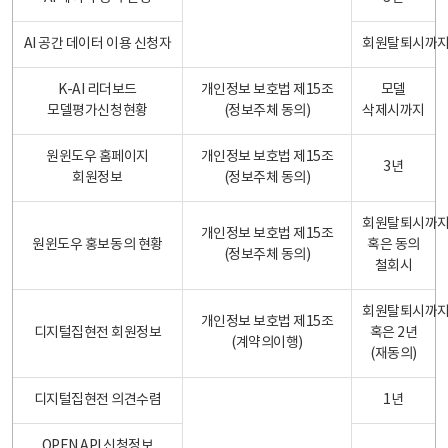
AI 공간 데이터 이용 신청자
회원탈퇴시까
K-AI 리더보드
개인정보 보호법 제15조
모델
모델평가신청현황
(정보주체 동의)
삭제시까지
원윈도우 홈페이지
개인정보 보호법 제15조
3년
회원정보
(정보주체 동의)
회원탈퇴시까
개인정보 보호법 제15조
원윈도우 홍보동의 현황
혹은 동의
(정보주체 동의)
철회시
회원탈퇴시까
개인정보 보호법 제15조
디지털집현전 회원정보
혹은 2년
(계약의이행)
(재동의)
디지털집현전 의견수렴
1년
OPEN API 신청정보