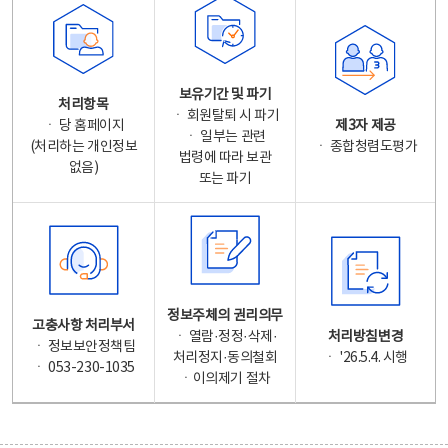
보유기간 및 파기
처리항목
ㆍ 회원탈퇴 시 파기
ㆍ 당 홈페이지
제3자 제공
ㆍ 일부는 관련
(처리하는 개인정보
ㆍ 종합청렴도평가
법령에 따라 보관
없음)
또는 파기
정보주체의 권리의무
고충사항 처리부서
ㆍ 열람·정정·삭제·
처리방침변경
ㆍ 정보보안정책팀
처리정지·동의철회
ㆍ '26.5.4. 시행
ㆍ 053-230-1035
ㆍ이의제기 절차