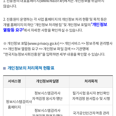
1. 진흥원의 대표홈페이지(www.nia.or.kr)에서는 개인정보를 취급하지
않습니다.
2. 진흥원이 운영하는 각 사업 홈페이지의 개인정보 처리 현황 및 목적 등은
'개인정보
개별 홈페이지의 하단 '개인정보 처리방침' 및 개인정보 포털의
열람등 요구'
에서 자세한 사항을 확인하실 수 있습니다.
※ 개인정보 포털(www.privacy.go.kr) => 개인서비스 => 정보주체 권리행사
=> 개인정보 열람등 요구 => 개인정보 파일 검색 => 기관명에
"한국지능정보사회진흥원"을 입력하면 세부 내용을 확인할 수 있습니다.
개인정보의 처리목적 현황표
개인정보의 처리목적 현황표 - 서비스명, 개인정보파일명, 처리목적으로 구성
서비스명
개인정보파일명
처리목적
정보시스템감리사
필기시험 응시자 본인확인
자격검정 응시자 명단
자격검정 원서접수 및 시행
정보시스템감리사
홈페이지
정보시스템감리사
국가공인민간자격증 관리