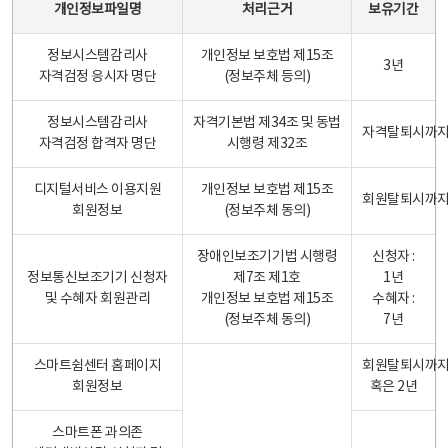
개인정보파일명
처리근거
보유기간
정보시스템감리사
개인정보 보호법 제15조
3년
자격검정 응시자 명단
(정보주체 등의)
정보시스템감리사
자격기본법 제34조 및 동법
자격탈퇴시까
자격검정 합격자 명단
시행령 제32조
디지털서비스 이용지원
개인정보 보호법 제15조
회원탈퇴시까
회원정보
(정보주체 동의)
장애인보조기기법 시행령
신청자 :
정보통신보조기기 신청자
제7조 제1호
1년
및 수혜자 회원관리
개인정보 보호법 제15조
수혜자 :
(정보주체 동의)
7년
스마트쉼센터 홈페이지
회원탈퇴시까
회원정보
혹은 2년
스마트폰 과의존