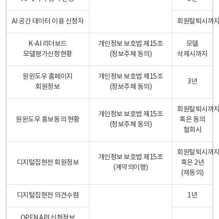
AI 공간 데이터 이용 신청자
회원탈퇴시까
K-AI 리더보드
개인정보 보호법 제15조
모델
모델평가신청현황
(정보주체 동의)
삭제시까지
원윈도우 홈페이지
개인정보 보호법 제15조
3년
회원정보
(정보주체 동의)
회원탈퇴시까
개인정보 보호법 제15조
원윈도우 홍보동의 현황
혹은 동의
(정보주체 동의)
철회시
회원탈퇴시까
개인정보 보호법 제15조
디지털집현전 회원정보
혹은 2년
(계약의이행)
(재동의)
디지털집현전 의견수렴
1년
OPEN API 신청정보