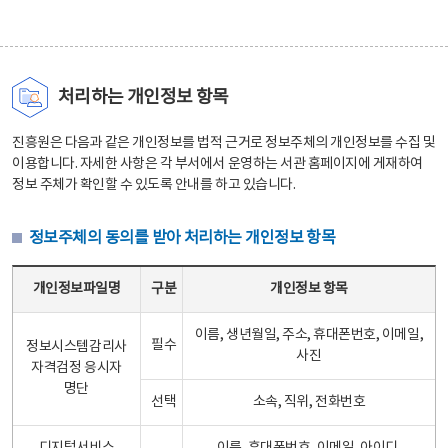
처리하는 개인정보 항목
진흥원은 다음과 같은 개인정보를 법적 근거로 정보주체의 개인정보를 수집 및
이용합니다. 자세한 사항은 각 부서에서 운영하는 서관 홈페이지에 게재하여
정보 주체가 확인할 수 있도록 안내를 하고 있습니다.
정보주체의 동의를 받아 처리하는 개인정보 항목
정보주체의 동의를 받아 처리하는 개인정보 항목 테이블 - 개인정보파일명, 구분, 개인정보 항목으로 구성
개인정보파일명
구분
개인정보 항목
이름, 생년월일, 주소, 휴대폰번호, 이메일,
필수
정보시스템감리사
사진
자격검정 응시자
명단
선택
소속, 직위, 전화번호