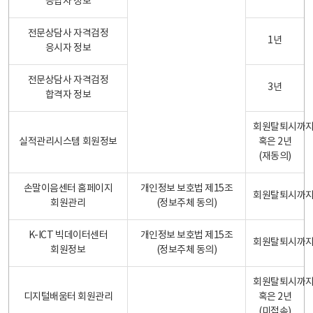
응답자 정보
전문상담사 자격검정
1년
응시자 정보
전문상담사 자격검정
3년
합격자 정보
회원탈퇴시까
실적관리시스템 회원정보
혹은 2년
(재동의)
손말이음센터 홈페이지
개인정보 보호법 제15조
회원탈퇴시까
회원관리
(정보주체 동의)
K-ICT 빅데이터센터
개인정보 보호법 제15조
회원탈퇴시까
회원정보
(정보주체 동의)
회원탈퇴시까
디지털배움터 회원관리
혹은 2년
(미접속)