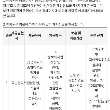
1. 진흥원은 정보주체의 동의, 법률의 특별한 규정 등 「개인정보 보호법」
제17조 및 제18조에 해당하는 경우에만 개인정보를 제3자에게 제공합니다.
또한 진흥원이 운영하는 개별 홈페이지에서 아래 사항을 상세하게 안내하고
있습니다.
2. 진흥원은 법률에 따라 다음과 같이 개인정보를 제공합니다.
개인정보 제공 안내표 - 순번, 제공받는자, 제공목적, 제공항목, 보유 및 이용기간 관련 근거로 구성
제공받는
보유 및
순번
제공목적
제공항목
관련 근거
자
이용기간
「부패방지
<
및
정보화사업
국민권익위원
공공기관의
선정 및
설치와
종합청렴도
관리,
운영에
평가를
계약 및
당해 연도
관한
위한
관리>업무
종합청렴도
법률」 제
1
국민권익위원회
민원인,
관련
조사 완료
12조(기능)
직원에
민원인 및
시까지
및
대한
소속
제
설문조사
직원의
27조의2(공공
실시
성명,
부패에
전화번호,