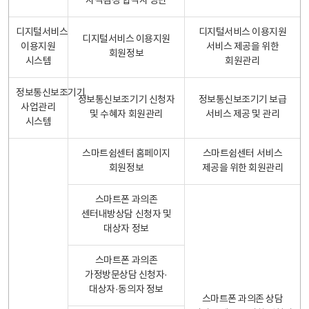
자격검정 합격자 명단
디지털서비스
디지털서비스 이용지원
디지털서비스 이용지원
이용지원
서비스 제공을 위한
회원정보
시스템
회원관리
정보통신보조기기
정보통신보조기기 신청자
정보통신보조기기 보급
사업관리
및 수혜자 회원관리
서비스 제공 및 관리
시스템
스마트쉼센터 홈페이지
스마트쉼센터 서비스
회원정보
제공을 위한 회원관리
스마트폰 과의존
센터내방상담 신청자 및
대상자 정보
스마트폰 과의존
가정방문상담 신청자·
대상자·동의자 정보
스마트폰 과의존 상담