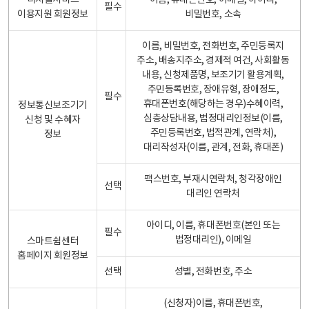
디지털서비스
이름, 휴대폰번호, 이메일, 아이디,
필수
이용지원 회원정보
비밀번호, 소속
이름, 비밀번호, 전화번호, 주민등록지
주소, 배송지주소, 경제적 여건, 사회활동
내용, 신청제품명, 보조기기 활용계획,
주민등록번호, 장애유형, 장애정도,
필수
휴대폰번호(해당하는 경우)수혜이력,
정보통신보조기기
심층상담내용, 법정대리인정보(이름,
신청 및 수혜자
주민등록번호, 법적관계, 연락처),
정보
대리작성자(이름, 관계, 전화, 휴대폰)
팩스번호, 부재시연락처, 청각장애인
선택
대리인 연락처
아이디, 이름, 휴대폰번호(본인 또는
필수
법정대리인), 이메일
스마트쉼센터
홈페이지 회원정보
선택
성별, 전화번호, 주소
(신청자)이름, 휴대폰번호,