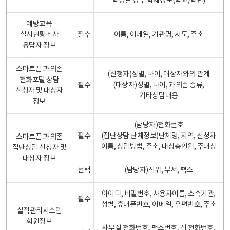
학생일 경우 학제정보(학교/학년)
예방교육
실시현황조사
필수
이름, 이메일, 기관명, 시도, 주소
응답자 정보
스마트폰 과의존
(신청자)성별, 나이, 대상자와의 관계
전화포털 상담
필수
(대상자)성별, 나이, 과의존 종류,
신청자 및 대상자
기타상담내용
정보
(담당자)전화번호
필수
(집단상담 단체정보)단체명, 지역, 신청자
스마트폰 과의존
이름, 상담방법, 주소, 대상총인원, 주대상
집단상담 신청자 및
대상자 정보
선택
(담당자)직위, 부서, 팩스
아이디, 비밀번호, 사용자이름, 소속기관,
필수
성별, 휴대폰번호, 이메일, 우편번호, 주소
실적관리시스템
회원정보
사무실 전화번호, 팩스번호, 집 전화번호,