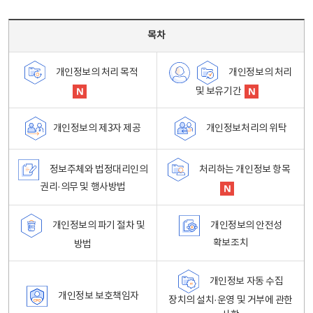
목차 - 개인정보 처리방침 목차를 나타내는표
목차
개인정보의 처리
개인정보의 처리 목적
및 보유기간
개인정보처리의 위탁
개인정보의 제3자 제공
정보주체와 법정대리인의
처리하는 개인정보 항목
권리·의무 및 행사방법
개인정보의 파기 절차 및
개인정보의 안전성
확보조치
방법
개인정보 자동 수집
개인정보 보호책임자
장치의 설치·운영 및 거부에 관한