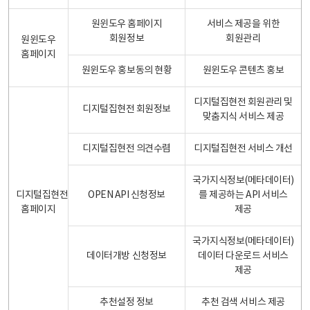
원윈도우 홈페이지
서비스 제공을 위한
회원정보
회원관리
원윈도우
홈페이지
원윈도우 홍보동의 현황
원윈도우 콘텐츠 홍보
디지털집현전 회원관리 및
디지털집현전 회원정보
맞춤지식 서비스 제공
디지털집현전 의견수렴
디지털집현전 서비스 개선
국가지식정보(메타데이터)
디지털집현전
OPEN API 신청정보
를 제공하는 API 서비스
홈페이지
제공
국가지식정보(메타데이터)
데이터개방 신청정보
데이터 다운로드 서비스
제공
추천설정 정보
추천 검색 서비스 제공