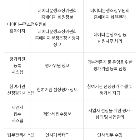
데이터분쟁조정위원회
데이터분쟁조정위원회
홈페이지 회원정보
홈페이지 회원관리
데이터분쟁조정위원회
홈페이지
데이터분쟁조정위원회
데이터 분쟁조정 등
홈페이지 분쟁조정 신청자
민원사무 처리
정보
평가위원
외부전문가 풀 운영을 위한
등록
평가위원 정보
평가위원 등록 신청
시스템
참여기관
참여기관 선정평가 수행 및
참여기관 선정평가 정보
선정평가시스템
평가비 지급
제안서
사업자 선정을 위한 평가·
접수
제안서 접수정보
심의 및 사업관리
시스템
업무관리시스템
인사기록카드
인사 업무 수행