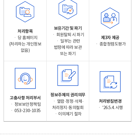
보유기간 및 파기
처리항목
ㆍ 회원탈퇴 시 파기
ㆍ 당 홈페이지
제3자 제공
ㆍ 일부는 관련
(처리하는 개인정보
ㆍ 종합청렴도평가
법령에 따라 보관
없음)
또는 파기
정보주체의 권리의무
고충사항 처리부서
ㆍ 열람·정정·삭제·
처리방침변경
ㆍ 정보보안정책팀
처리정지·동의철회
ㆍ '26.5.4. 시행
ㆍ 053-230-1035
ㆍ이의제기 절차