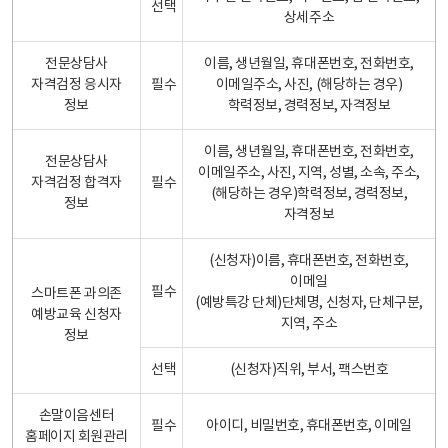
선택
상세주소
전문상담사
이름, 생년월일, 휴대폰번호, 전화번호,
자격검정 응시자
필수
이메일주소, 사진, (해당하는 경우)
정보
학력정보, 경력정보, 자격정보
이름, 생년월일, 휴대폰번호, 전화번호,
전문상담사
이메일주소, 사진, 지역, 성별, 소속, 주소,
자격검정 합격자
필수
(해당하는 경우)학력정보, 경력정보,
정보
자격정보
(신청자)이름, 휴대폰번호, 전화번호,
이메일
필수
스마트폰 과의존
(예방특강 단체)단체명, 신청자, 단체구분,
예방교육 신청자
지역, 주소
정보
선택
(신청자)직위, 부서, 팩스번호
손말이음센터
필수
아이디, 비밀번호, 휴대폰번호, 이메일
홈페이지 회원관리