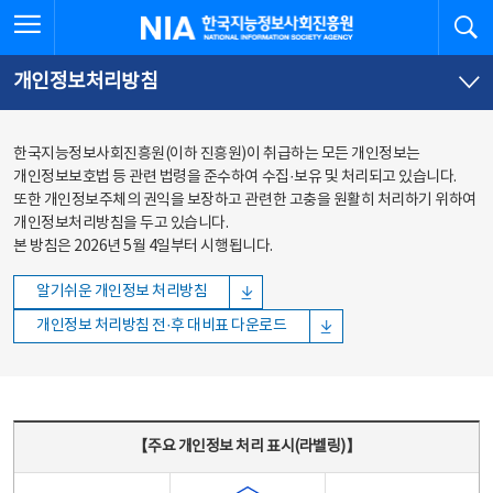
본문
전체메뉴
전체메뉴 열기
검
한국지능정보사회진흥원
바로가기
바로가기
개인정보처리방침
한국지능정보사회진흥원(이하 진흥원)이 취급하는 모든 개인정보는
개인정보보호법 등 관련 법령을 준수하여 수집·보유 및 처리되고 있습니다.
또한 개인정보주체의 권익을 보장하고 관련한 고충을 원활히 처리하기 위하여
개인정보처리방침을 두고 있습니다.
본 방침은 2026년 5월 4일부터 시행됩니다.
알기쉬운 개인정보 처리방침
개인정보 처리방침 전·후 대비표 다운로드
주요 개인정보 처리 표시(라벨링) - 주요 개인정보 처리 표시를 나타내는표
【주요 개인정보 처리 표시(라벨링)】