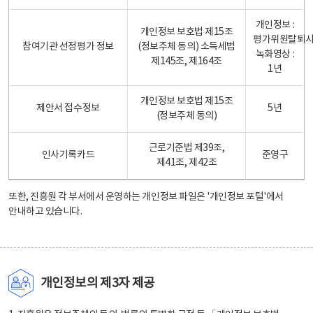
개인정보 :
개인정보 보호법 제15조
평가위원탈퇴
참여기관 선정평가 정보
(정보주체 동의) 소득세법
녹화영상 :
제145조, 제164조
1년
개인정보 보호법 제15조
제안서 접수정보
5년
(정보주체 동의)
근로기준법 제39조,
인사기록카드
준영구
제41조, 제42조
또한, 진흥원 각 부서에서 운영하는 개인정보 파일은
'개인정보 포털'
에서
안내하고 있습니다.
개인정보의 제3자 제공