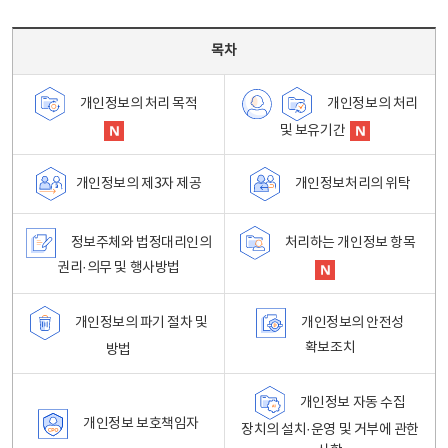
목차 - 개인정보 처리방침 목차를 나타내는표
목차
개인정보의 처리
개인정보의 처리 목적
및 보유기간
개인정보처리의 위탁
개인정보의 제3자 제공
정보주체와 법정대리인의
처리하는 개인정보 항목
권리·의무 및 행사방법
개인정보의 파기 절차 및
개인정보의 안전성
확보조치
방법
개인정보 자동 수집
개인정보 보호책임자
장치의 설치·운영 및 거부에 관한