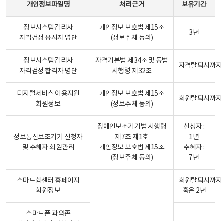
개인정보파일명
처리근거
보유기간
정보시스템감리사
개인정보 보호법 제15조
3년
자격검정 응시자 명단
(정보주체 등의)
정보시스템감리사
자격기본법 제34조 및 동법
자격탈퇴시까
자격검정 합격자 명단
시행령 제32조
디지털서비스 이용지원
개인정보 보호법 제15조
회원탈퇴시까
회원정보
(정보주체 동의)
장애인보조기기법 시행령
신청자 :
정보통신보조기기 신청자
제7조 제1호
1년
및 수혜자 회원관리
개인정보 보호법 제15조
수혜자 :
(정보주체 동의)
7년
스마트쉼센터 홈페이지
회원탈퇴시까
회원정보
혹은 2년
스마트폰 과의존