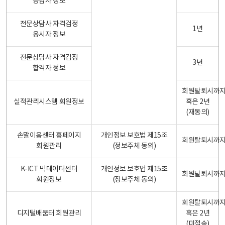
응답자 정보
전문상담사 자격검정
1년
응시자 정보
전문상담사 자격검정
3년
합격자 정보
회원탈퇴시까
실적관리시스템 회원정보
혹은 2년
(재동의)
손말이음센터 홈페이지
개인정보 보호법 제15조
회원탈퇴시까
회원관리
(정보주체 동의)
K-ICT 빅데이터센터
개인정보 보호법 제15조
회원탈퇴시까
회원정보
(정보주체 동의)
회원탈퇴시까
디지털배움터 회원관리
혹은 2년
(미접속)