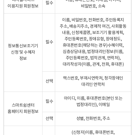
디지털서비스
이름, 휴대폰번호, 이메일, 아이디,
필수
이용지원 회원정보
비밀번호, 소속
이름, 비밀번호, 전화번호, 주민등록지
주소, 배송지주소, 경제적 여건, 사회활동
내용, 신청제품명, 보조기기 활용계획,
주민등록번호, 장애유형, 장애정도,
필수
휴대폰번호(해당하는 경우)수혜이력,
정보통신보조기기
심층상담내용, 법정대리인정보(이름,
신청 및 수혜자
주민등록번호, 법적관계, 연락처),
정보
대리작성자(이름, 관계, 전화, 휴대폰)
팩스번호, 부재시연락처, 청각장애인
선택
대리인 연락처
아이디, 이름, 휴대폰번호(본인 또는
필수
법정대리인), 이메일
스마트쉼센터
홈페이지 회원정보
선택
성별, 전화번호, 주소
(신청자)이름, 휴대폰번호,