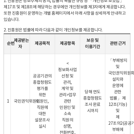
1. 진흥원은 정보주체의 동의, 법률의 특별한 규정 등 「개인정보 보호법」
제17조 및 제18조에 해당하는 경우에만 개인정보를 제3자에게 제공합니다.
또한 진흥원이 운영하는 개별 홈페이지에서 아래 사항을 상세하게 안내하고
있습니다.
2. 진흥원은 법률에 따라 다음과 같이 개인정보를 제공합니다.
개인정보 제공 안내표 - 순번, 제공받는자, 제공목적, 제공항목, 보유 및 이용기간 관련 근거로 구성
제공받는
보유 및
순번
제공목적
제공항목
관련 근거
자
이용기간
「부패방지
<
및
정보화사업
국민권익위원
공공기관의
선정 및
설치와
종합청렴도
관리,
운영에
평가를
계약 및
당해 연도
관한
위한
관리>업무
종합청렴도
법률」 제
1
국민권익위원회
민원인,
관련
조사 완료
12조(기능)
직원에
민원인 및
시까지
및
대한
소속
제
설문조사
직원의
27조의2(공공
실시
성명,
부패에
전화번호,