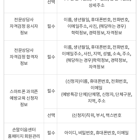
선택
상세주소
전문상담사
이름, 생년월일, 휴대폰번호, 전화번호,
자격검정 응시자
필수
이메일주소, 사진, (해당하는 경우)
정보
학력정보, 경력정보, 자격정보
이름, 생년월일, 휴대폰번호, 전화번호,
전문상담사
이메일주소, 사진, 지역, 성별, 소속, 주소,
자격검정 합격자
필수
(해당하는 경우)학력정보, 경력정보,
정보
자격정보
(신청자)이름, 휴대폰번호, 전화번호,
이메일
필수
스마트폰 과의존
(예방특강 단체)단체명, 신청자, 단체구분,
예방교육 신청자
지역, 주소
정보
선택
(신청자)직위, 부서, 팩스번호
손말이음센터
필수
아이디, 비밀번호, 휴대폰번호, 이메일
홈페이지 회원관리