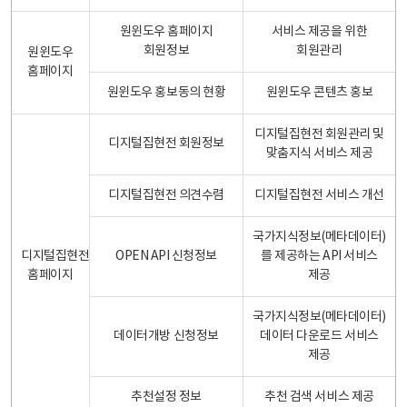
원윈도우 홈페이지
서비스 제공을 위한
회원정보
회원관리
원윈도우
홈페이지
원윈도우 홍보동의 현황
원윈도우 콘텐츠 홍보
디지털집현전 회원관리 및
디지털집현전 회원정보
맞춤지식 서비스 제공
디지털집현전 의견수렴
디지털집현전 서비스 개선
국가지식정보(메타데이터)
디지털집현전
OPEN API 신청정보
를 제공하는 API 서비스
홈페이지
제공
국가지식정보(메타데이터)
데이터개방 신청정보
데이터 다운로드 서비스
제공
추천설정 정보
추천 검색 서비스 제공