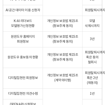
AI 공간 데이터 이용 신청자
회원탈퇴시까
K-AI 리더보드
개인정보 보호법 제15조
모델
모델평가신청현황
(정보주체 동의)
삭제시까지
원윈도우 홈페이지
개인정보 보호법 제15조
3년
회원정보
(정보주체 동의)
회원탈퇴시까
개인정보 보호법 제15조
원윈도우 홍보동의 현황
혹은 동의
(정보주체 동의)
철회시
회원탈퇴시까
개인정보 보호법 제15조
디지털집현전 회원정보
혹은 2년
(계약의이행)
(재동의)
디지털집현전 의견수렴
1년
OPEN API 신청정보