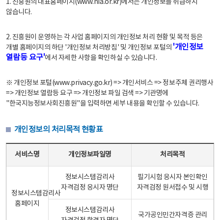
1. 진흥원의 대표홈페이지(www.nia.or.kr)에서는 개인정보를 취급하지
않습니다.
2. 진흥원이 운영하는 각 사업 홈페이지의 개인정보 처리 현황 및 목적 등은
'개인정보
개별 홈페이지의 하단 '개인정보 처리방침' 및 개인정보 포털의
열람등 요구'
에서 자세한 사항을 확인하실 수 있습니다.
※ 개인정보 포털(www.privacy.go.kr) => 개인서비스 => 정보주체 권리행사
=> 개인정보 열람등 요구 => 개인정보 파일 검색 => 기관명에
"한국지능정보사회진흥원"을 입력하면 세부 내용을 확인할 수 있습니다.
개인정보의 처리목적 현황표
개인정보의 처리목적 현황표 - 서비스명, 개인정보파일명, 처리목적으로 구성
서비스명
개인정보파일명
처리목적
정보시스템감리사
필기시험 응시자 본인확인
자격검정 응시자 명단
자격검정 원서접수 및 시행
정보시스템감리사
홈페이지
정보시스템감리사
국가공인민간자격증 관리