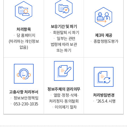
보유기간 및 파기
처리항목
ㆍ 회원탈퇴 시 파기
ㆍ 당 홈페이지
제3자 제공
ㆍ 일부는 관련
(처리하는 개인정보
ㆍ 종합청렴도평가
법령에 따라 보관
없음)
또는 파기
정보주체의 권리의무
고충사항 처리부서
ㆍ 열람·정정·삭제·
처리방침변경
ㆍ 정보보안정책팀
처리정지·동의철회
ㆍ '26.5.4. 시행
ㆍ 053-230-1035
ㆍ이의제기 절차