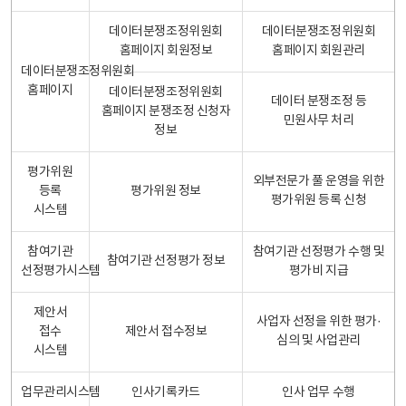
데이터분쟁조정위원회
데이터분쟁조정위원회
홈페이지 회원정보
홈페이지 회원관리
데이터분쟁조정위원회
홈페이지
데이터분쟁조정위원회
데이터 분쟁조정 등
홈페이지 분쟁조정 신청자
민원사무 처리
정보
평가위원
외부전문가 풀 운영을 위한
등록
평가위원 정보
평가위원 등록 신청
시스템
참여기관
참여기관 선정평가 수행 및
참여기관 선정평가 정보
선정평가시스템
평가비 지급
제안서
사업자 선정을 위한 평가·
접수
제안서 접수정보
심의 및 사업관리
시스템
업무관리시스템
인사기록카드
인사 업무 수행