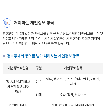
처리하는 개인정보 항목
진흥원은 다음과 같은 개인정보를 법적 근거로 정보주체의 개인정보를 수집 및
이용합니다. 자세한 사항은 각 부서에서 운영하는 서관 홈페이지에 게재하여
정보 주체가 확인할 수 있도록 안내를 하고 있습니다.
정보주체의 동의를 받아 처리하는 개인정보 항목
정보주체의 동의를 받아 처리하는 개인정보 항목 테이블 - 개인정보파일명, 구분, 개인정보 항목으로 구성
개인정보파일명
구분
개인정보 항목
이름, 생년월일, 주소, 휴대폰번호, 이메일,
필수
정보시스템감리사
사진
자격검정 응시자
명단
선택
소속, 직위, 전화번호