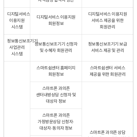
자격검정 합격자 명단
디지털서비스
디지털서비스 이용지원
디지털서비스 이용지원
이용지원
서비스 제공을 위한
회원정보
시스템
회원관리
정보통신보조기기
정보통신보조기기 신청자
정보통신보조기기 보급
사업관리
및 수혜자 회원관리
서비스 제공 및 관리
시스템
스마트쉼센터 홈페이지
스마트쉼센터 서비스
회원정보
제공을 위한 회원관리
스마트폰 과의존
센터내방상담 신청자 및
대상자 정보
스마트폰 과의존
가정방문상담 신청자·
대상자·동의자 정보
스마트폰 과의존 상담