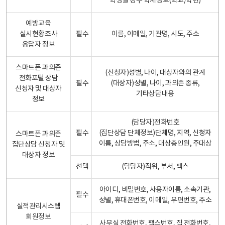
학생일 경우 학제정보(학교/학년)
예방교육
실시현황조사
필수
이름, 이메일, 기관명, 시도, 주소
응답자 정보
스마트폰 과의존
(신청자)성별, 나이, 대상자와의 관계
전화포털 상담
필수
(대상자)성별, 나이, 과의존 종류,
신청자 및 대상자
기타상담내용
정보
(담당자)전화번호
필수
(집단상담 단체정보)단체명, 지역, 신청자
스마트폰 과의존
이름, 상담방법, 주소, 대상총인원, 주대상
집단상담 신청자 및
대상자 정보
선택
(담당자)직위, 부서, 팩스
아이디, 비밀번호, 사용자이름, 소속기관,
필수
성별, 휴대폰번호, 이메일, 우편번호, 주소
실적관리시스템
회원정보
사무실 전화번호, 팩스번호, 집 전화번호,