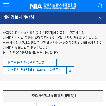
본문
전체메뉴
전체메뉴 열기
검
한국지능정보사회진흥원
바로가기
바로가기
개인정보처리방침
한국지능정보사회진흥원(이하 진흥원)이 취급하는 모든 개인정보는
개인정보보호법 등 관련 법령을 준수하여 수집·보유 및 처리되고 있습니다.
또한 개인정보주체의 권익을 보장하고 관련한 고충을 원활히 처리하기 위하여
개인정보처리방침을 두고 있습니다.
본 방침은 2026년 5월 4일부터 시행됩니다.
알기쉬운 개인정보 처리방침
개인정보 처리방침 전·후 대비표 다운로드
주요 개인정보 처리 표시(라벨링) - 주요 개인정보 처리 표시를 나타내는표
【주요 개인정보 처리 표시(라벨링)】