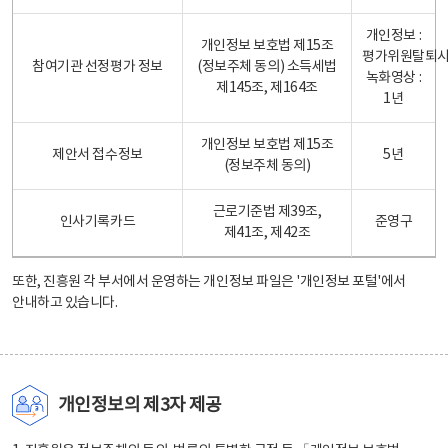
개인정보 :
개인정보 보호법 제15조
평가위원탈퇴
참여기관 선정평가 정보
(정보주체 동의) 소득세법
녹화영상 :
제145조, 제164조
1년
개인정보 보호법 제15조
제안서 접수정보
5년
(정보주체 동의)
근로기준법 제39조,
인사기록카드
준영구
제41조, 제42조
또한, 진흥원 각 부서에서 운영하는 개인정보 파일은
'개인정보 포털'
에서
안내하고 있습니다.
개인정보의 제3자 제공