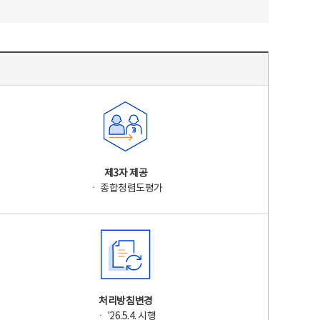
제3자 제공
ㆍ 종합청렴도평가
처리방침변경
ㆍ '26.5.4. 시행