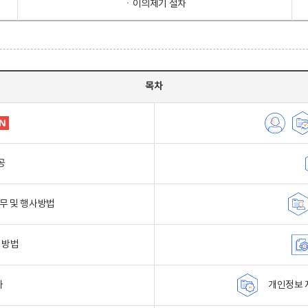
ㆍ이의제기 절차
목차
공
무 및 행사방법
 방법
자
개인정보 자