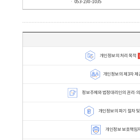
ㆍ 053-230-1035
목차 - 개인정보 처리방침 목차를 나타내는표
개인정보의 처리 목적
개인정보의 제3자 제
정보주체와 법정대리인의 권리·의
개인정보의 파기 절차 및
개인정보 보호책임