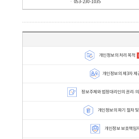
ㆍ 053-230-1035
목차 - 개인정보 처리방침 목차를 나타내는표
개인정보의 처리 목적
개인정보의 제3자 제
정보주체와 법정대리인의 권리·의
개인정보의 파기 절차 및
개인정보 보호책임