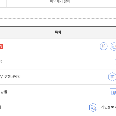
ㆍ이의제기 절차
목차
공
무 및 행사방법
 방법
자
개인정보 자