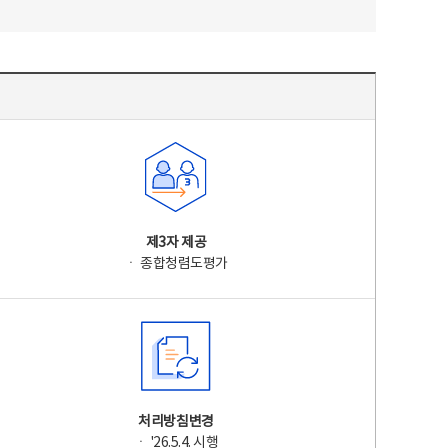
제3자 제공
ㆍ 종합청렴도평가
처리방침변경
ㆍ '26.5.4. 시행