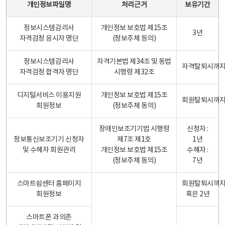
개인정보파일명
처리근거
보유기간
정보시스템감리사
개인정보 보호법 제15조
3년
자격검정 응시자 명단
(정보주체 등의)
정보시스템감리사
자격기본법 제34조 및 동법
자격탈퇴시까
자격검정 합격자 명단
시행령 제32조
디지털서비스 이용지원
개인정보 보호법 제15조
회원탈퇴시까
회원정보
(정보주체 동의)
장애인보조기기법 시행령
신청자 :
정보통신보조기기 신청자
제7조 제1호
1년
및 수혜자 회원관리
개인정보 보호법 제15조
수혜자 :
(정보주체 동의)
7년
스마트쉼센터 홈페이지
회원탈퇴시까
회원정보
혹은 2년
스마트폰 과의존