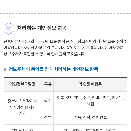
처리하는 개인정보 항목
진흥원은 다음과 같은 개인정보를 법적 근거로 정보주체의 개인정보를 수집 및
이용합니다. 자세한 사항은 각 부서에서 운영하는 서관 홈페이지에 게재하여
정보 주체가 확인할 수 있도록 안내를 하고 있습니다.
정보주체의 동의를 받아 처리하는 개인정보 항목
정보주체의 동의를 받아 처리하는 개인정보 항목 테이블 - 개인정보파일명, 구분, 개인정보 항목으로 구성
개인정보파일명
구분
개인정보 항목
이름, 생년월일, 주소, 휴대폰번호, 이메일,
필수
정보시스템감리사
사진
자격검정 응시자
명단
선택
소속, 직위, 전화번호