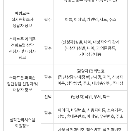
학생일 경우 학제정보(학교/학년)
예방교육
실시현황조사
필수
이름, 이메일, 기관명, 시도, 주소
응답자 정보
스마트폰 과의존
(신청자)성별, 나이, 대상자와의 관계
전화포털 상담
필수
(대상자)성별, 나이, 과의존 종류,
신청자 및 대상자
기타상담내용
정보
(담당자)전화번호
필수
(집단상담 단체정보)단체명, 지역, 신청자
스마트폰 과의존
이름, 상담방법, 주소, 대상총인원, 주대상
집단상담 신청자 및
대상자 정보
선택
(담당자)직위, 부서, 팩스
아이디, 비밀번호, 사용자이름, 소속기관,
필수
성별, 휴대폰번호, 이메일, 우편번호, 주소
실적관리시스템
회원정보
사무실 전화번호, 팩스번호, 집 전화번호,