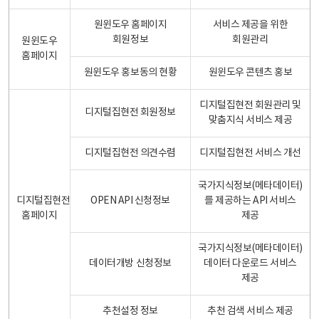
원윈도우 홈페이지
서비스 제공을 위한
회원정보
회원관리
원윈도우
홈페이지
원윈도우 홍보동의 현황
원윈도우 콘텐츠 홍보
디지털집현전 회원관리 및
디지털집현전 회원정보
맞춤지식 서비스 제공
디지털집현전 의견수렴
디지털집현전 서비스 개선
국가지식정보(메타데이터)
디지털집현전
OPEN API 신청정보
를 제공하는 API 서비스
홈페이지
제공
국가지식정보(메타데이터)
데이터개방 신청정보
데이터 다운로드 서비스
제공
추천설정 정보
추천 검색 서비스 제공