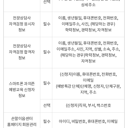
선택
상세주소
전문상담사
이름, 생년월일, 휴대폰번호, 전화번호,
자격검정 응시자
필수
이메일주소, 사진, (해당하는 경우)
정보
학력정보, 경력정보, 자격정보
이름, 생년월일, 휴대폰번호, 전화번호,
전문상담사
이메일주소, 사진, 지역, 성별, 소속, 주소,
자격검정 합격자
필수
(해당하는 경우)학력정보, 경력정보,
정보
자격정보
(신청자)이름, 휴대폰번호, 전화번호,
이메일
필수
스마트폰 과의존
(예방특강 단체)단체명, 신청자, 단체구분,
예방교육 신청자
지역, 주소
정보
선택
(신청자)직위, 부서, 팩스번호
손말이음센터
필수
아이디, 비밀번호, 휴대폰번호, 이메일
홈페이지 회원관리