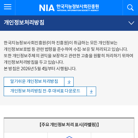
본문
전체메뉴
전체메뉴 열기
검
한국지능정보사회진흥원
바로가기
바로가기
개인정보처리방침
한국지능정보사회진흥원(이하 진흥원)이 취급하는 모든 개인정보는
개인정보보호법 등 관련 법령을 준수하여 수집·보유 및 처리되고 있습니다.
또한 개인정보주체의 권익을 보장하고 관련한 고충을 원활히 처리하기 위하여
개인정보처리방침을 두고 있습니다.
본 방침은 2026년 5월 4일부터 시행됩니다.
알기쉬운 개인정보 처리방침
개인정보 처리방침 전·후 대비표 다운로드
주요 개인정보 처리 표시(라벨링) - 주요 개인정보 처리 표시를 나타내는표
【주요 개인정보 처리 표시(라벨링)】