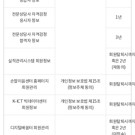
응답자 정보
전문상담사 자격검정
1년
응시자 정보
전문상담사 자격검정
3년
합격자 정보
회원탈퇴시까
실적관리시스템 회원정보
혹은 2년
(재동의)
손말이음센터 홈페이지
개인정보 보호법 제15조
회원탈퇴시까
회원관리
(정보주체 동의)
K-ICT 빅데이터센터
개인정보 보호법 제15조
회원탈퇴시까
회원정보
(정보주체 동의)
회원탈퇴시까
디지털배움터 회원관리
혹은 2년
(미접속)