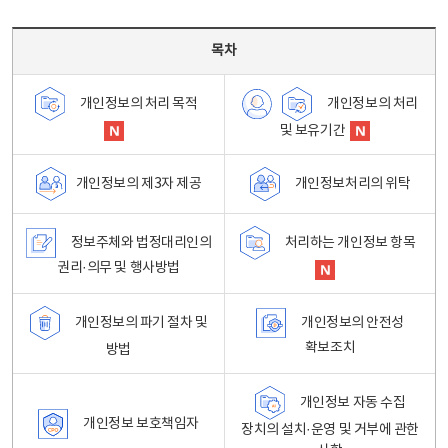
목차 - 개인정보 처리방침 목차를 나타내는표
목차
개인정보의 처리
개인정보의 처리 목적
및 보유기간
개인정보처리의 위탁
개인정보의 제3자 제공
정보주체와 법정대리인의
처리하는 개인정보 항목
권리·의무 및 행사방법
개인정보의 파기 절차 및
개인정보의 안전성
확보조치
방법
개인정보 자동 수집
개인정보 보호책임자
장치의 설치·운영 및 거부에 관한