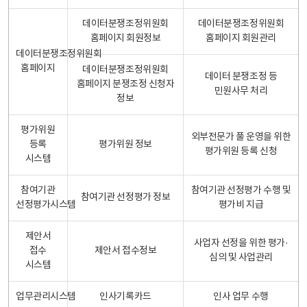
데이터분쟁조정위원회
데이터분쟁조정위원회
홈페이지 회원정보
홈페이지 회원관리
데이터분쟁조정위원회
홈페이지
데이터분쟁조정위원회
데이터 분쟁조정 등
홈페이지 분쟁조정 신청자
민원사무 처리
정보
평가위원
외부전문가 풀 운영을 위한
등록
평가위원 정보
평가위원 등록 신청
시스템
참여기관
참여기관 선정평가 수행 및
참여기관 선정평가 정보
선정평가시스템
평가비 지급
제안서
사업자 선정을 위한 평가·
접수
제안서 접수정보
심의 및 사업관리
시스템
업무관리시스템
인사기록카드
인사 업무 수행