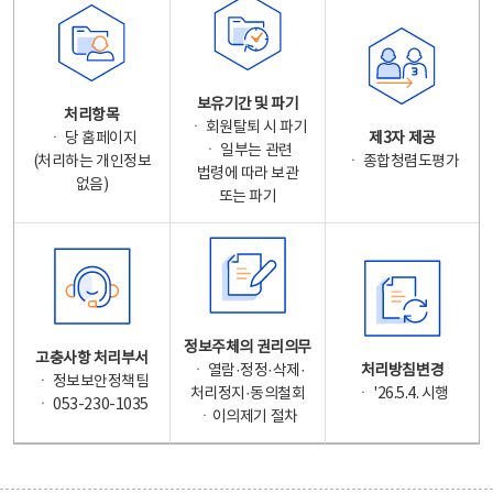
보유기간 및 파기
처리항목
ㆍ 회원탈퇴 시 파기
ㆍ 당 홈페이지
제3자 제공
ㆍ 일부는 관련
(처리하는 개인정보
ㆍ 종합청렴도평가
법령에 따라 보관
없음)
또는 파기
정보주체의 권리의무
고충사항 처리부서
ㆍ 열람·정정·삭제·
처리방침변경
ㆍ 정보보안정책팀
처리정지·동의철회
ㆍ '26.5.4. 시행
ㆍ 053-230-1035
ㆍ이의제기 절차