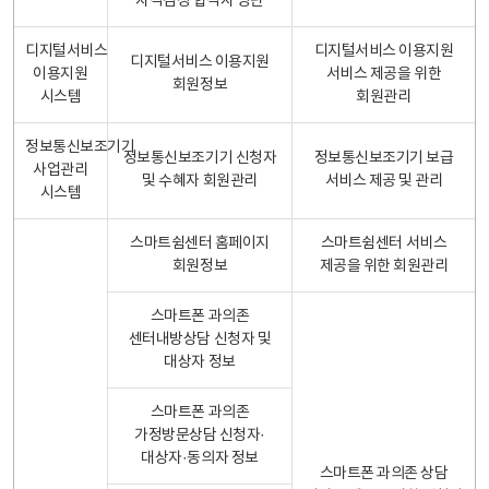
자격검정 합격자 명단
디지털서비스
디지털서비스 이용지원
디지털서비스 이용지원
이용지원
서비스 제공을 위한
회원정보
시스템
회원관리
정보통신보조기기
정보통신보조기기 신청자
정보통신보조기기 보급
사업관리
및 수혜자 회원관리
서비스 제공 및 관리
시스템
스마트쉼센터 홈페이지
스마트쉼센터 서비스
회원정보
제공을 위한 회원관리
스마트폰 과의존
센터내방상담 신청자 및
대상자 정보
스마트폰 과의존
가정방문상담 신청자·
대상자·동의자 정보
스마트폰 과의존 상담