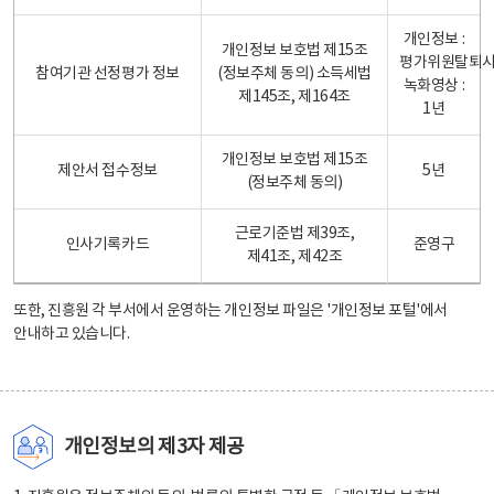
개인정보 :
개인정보 보호법 제15조
평가위원탈퇴
참여기관 선정평가 정보
(정보주체 동의) 소득세법
녹화영상 :
제145조, 제164조
1년
개인정보 보호법 제15조
제안서 접수정보
5년
(정보주체 동의)
근로기준법 제39조,
인사기록카드
준영구
제41조, 제42조
또한, 진흥원 각 부서에서 운영하는 개인정보 파일은
'개인정보 포털'
에서
안내하고 있습니다.
개인정보의 제3자 제공