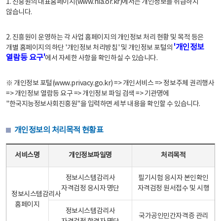
1. 진흥원의 대표홈페이지(www.nia.or.kr)에서는 개인정보를 취급하지
않습니다.
2. 진흥원이 운영하는 각 사업 홈페이지의 개인정보 처리 현황 및 목적 등은
'개인정보
개별 홈페이지의 하단 '개인정보 처리방침' 및 개인정보 포털의
열람등 요구'
에서 자세한 사항을 확인하실 수 있습니다.
※ 개인정보 포털(www.privacy.go.kr) => 개인서비스 => 정보주체 권리행사
=> 개인정보 열람등 요구 => 개인정보 파일 검색 => 기관명에
"한국지능정보사회진흥원"을 입력하면 세부 내용을 확인할 수 있습니다.
개인정보의 처리목적 현황표
개인정보의 처리목적 현황표 - 서비스명, 개인정보파일명, 처리목적으로 구성
서비스명
개인정보파일명
처리목적
정보시스템감리사
필기시험 응시자 본인확인
자격검정 응시자 명단
자격검정 원서접수 및 시행
정보시스템감리사
홈페이지
정보시스템감리사
국가공인민간자격증 관리