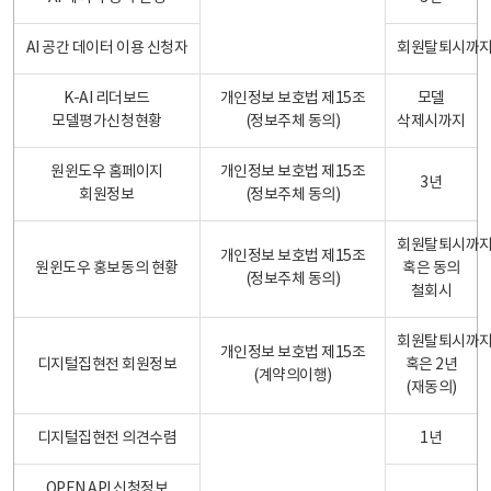
AI 공간 데이터 이용 신청자
회원탈퇴시까
K-AI 리더보드
개인정보 보호법 제15조
모델
모델평가신청현황
(정보주체 동의)
삭제시까지
원윈도우 홈페이지
개인정보 보호법 제15조
3년
회원정보
(정보주체 동의)
회원탈퇴시까
개인정보 보호법 제15조
원윈도우 홍보동의 현황
혹은 동의
(정보주체 동의)
철회시
회원탈퇴시까
개인정보 보호법 제15조
디지털집현전 회원정보
혹은 2년
(계약의이행)
(재동의)
디지털집현전 의견수렴
1년
OPEN API 신청정보