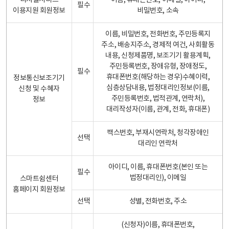
디지털서비스
이름, 휴대폰번호, 이메일, 아이디,
필수
이용지원 회원정보
비밀번호, 소속
이름, 비밀번호, 전화번호, 주민등록지
주소, 배송지주소, 경제적 여건, 사회활동
내용, 신청제품명, 보조기기 활용계획,
주민등록번호, 장애유형, 장애정도,
필수
휴대폰번호(해당하는 경우)수혜이력,
정보통신보조기기
심층상담내용, 법정대리인정보(이름,
신청 및 수혜자
주민등록번호, 법적관계, 연락처),
정보
대리작성자(이름, 관계, 전화, 휴대폰)
팩스번호, 부재시연락처, 청각장애인
선택
대리인 연락처
아이디, 이름, 휴대폰번호(본인 또는
필수
법정대리인), 이메일
스마트쉼센터
홈페이지 회원정보
선택
성별, 전화번호, 주소
(신청자)이름, 휴대폰번호,