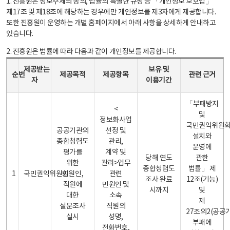
1. 진흥원은 정보주체의 동의, 법률의 특별한 규정 등 「개인정보 보호법」
제17조 및 제18조에 해당하는 경우에만 개인정보를 제3자에게 제공합니다.
또한 진흥원이 운영하는 개별 홈페이지에서 아래 사항을 상세하게 안내하고
있습니다.
2. 진흥원은 법률에 따라 다음과 같이 개인정보를 제공합니다.
개인정보 제공 안내표 - 순번, 제공받는자, 제공목적, 제공항목, 보유 및 이용기간 관련 근거로 구성
제공받는
보유 및
순번
제공목적
제공항목
관련 근거
자
이용기간
「부패방지
<
및
정보화사업
국민권익위원
공공기관의
선정 및
설치와
종합청렴도
관리,
운영에
평가를
계약 및
당해 연도
관한
위한
관리>업무
종합청렴도
법률」 제
1
국민권익위원회
민원인,
관련
조사 완료
12조(기능)
직원에
민원인 및
시까지
및
대한
소속
제
설문조사
직원의
27조의2(공공
실시
성명,
부패에
전화번호,