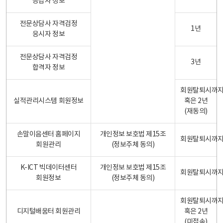
응답자 정보
전문상담사 자격검정
1년
응시자 정보
전문상담사 자격검정
3년
합격자 정보
회원탈퇴시까
실적관리시스템 회원정보
혹은 2년
(재동의)
손말이음센터 홈페이지
개인정보 보호법 제15조
회원탈퇴시까
회원관리
(정보주체 동의)
K-ICT 빅데이터센터
개인정보 보호법 제15조
회원탈퇴시까
회원정보
(정보주체 동의)
회원탈퇴시까
디지털배움터 회원관리
혹은 2년
(미접속)