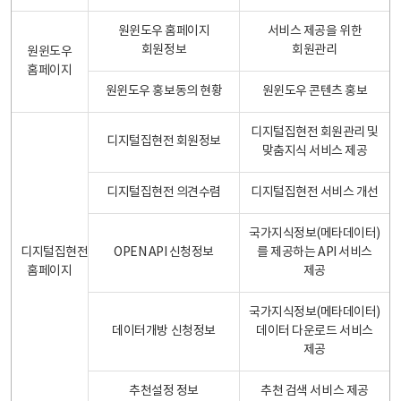
원윈도우 홈페이지
서비스 제공을 위한
회원정보
회원관리
원윈도우
홈페이지
원윈도우 홍보동의 현황
원윈도우 콘텐츠 홍보
디지털집현전 회원관리 및
디지털집현전 회원정보
맞춤지식 서비스 제공
디지털집현전 의견수렴
디지털집현전 서비스 개선
국가지식정보(메타데이터)
디지털집현전
OPEN API 신청정보
를 제공하는 API 서비스
홈페이지
제공
국가지식정보(메타데이터)
데이터개방 신청정보
데이터 다운로드 서비스
제공
추천설정 정보
추천 검색 서비스 제공