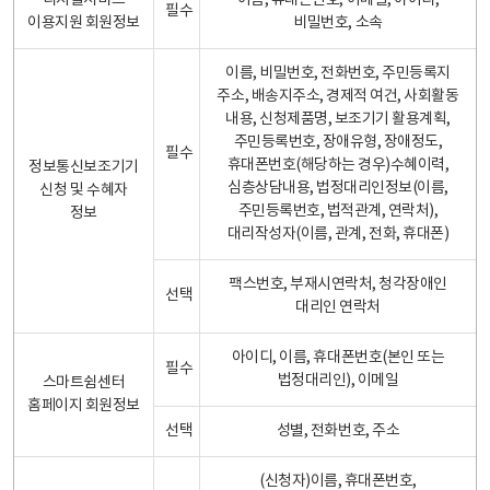
디지털서비스
이름, 휴대폰번호, 이메일, 아이디,
필수
이용지원 회원정보
비밀번호, 소속
이름, 비밀번호, 전화번호, 주민등록지
주소, 배송지주소, 경제적 여건, 사회활동
내용, 신청제품명, 보조기기 활용계획,
주민등록번호, 장애유형, 장애정도,
필수
휴대폰번호(해당하는 경우)수혜이력,
정보통신보조기기
심층상담내용, 법정대리인정보(이름,
신청 및 수혜자
주민등록번호, 법적관계, 연락처),
정보
대리작성자(이름, 관계, 전화, 휴대폰)
팩스번호, 부재시연락처, 청각장애인
선택
대리인 연락처
아이디, 이름, 휴대폰번호(본인 또는
필수
법정대리인), 이메일
스마트쉼센터
홈페이지 회원정보
선택
성별, 전화번호, 주소
(신청자)이름, 휴대폰번호,