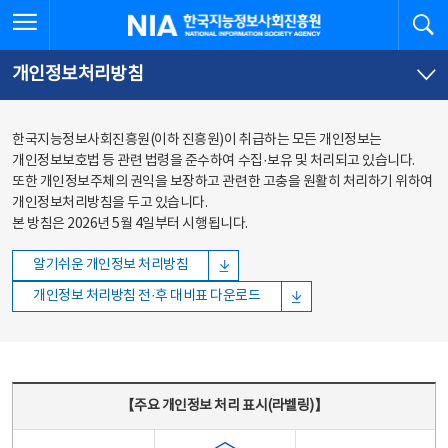
본문
전체메뉴
전체메뉴 열기
검
한국지능정보사회진흥원
바로가기
바로가기
개인정보처리방침
한국지능정보사회진흥원(이하 진흥원)이 취급하는 모든 개인정보는
개인정보보호법 등 관련 법령을 준수하여 수집·보유 및 처리되고 있습니다.
또한 개인정보주체의 권익을 보장하고 관련한 고충을 원활히 처리하기 위하여
개인정보처리방침을 두고 있습니다.
본 방침은 2026년 5월 4일부터 시행됩니다.
알기쉬운 개인정보 처리방침
개인정보 처리방침 전·후 대비표 다운로드
주요 개인정보 처리 표시(라벨링) - 주요 개인정보 처리 표시를 나타내는표
【주요 개인정보 처리 표시(라벨링)】