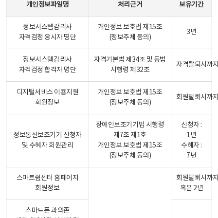
개인정보파일명
처리근거
보유기간
정보시스템감리사
개인정보 보호법 제15조
3년
자격검정 응시자 명단
(정보주체 등의)
정보시스템감리사
자격기본법 제34조 및 동법
자격탈퇴시까
자격검정 합격자 명단
시행령 제32조
디지털서비스 이용지원
개인정보 보호법 제15조
회원탈퇴시까
회원정보
(정보주체 동의)
장애인보조기기법 시행령
신청자 :
정보통신보조기기 신청자
제7조 제1호
1년
및 수혜자 회원관리
개인정보 보호법 제15조
수혜자 :
(정보주체 동의)
7년
스마트쉼센터 홈페이지
회원탈퇴시까
회원정보
혹은 2년
스마트폰 과의존