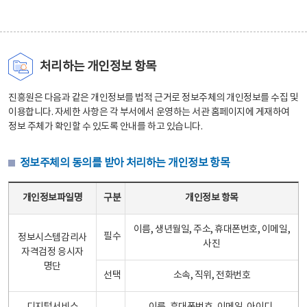
처리하는 개인정보 항목
진흥원은 다음과 같은 개인정보를 법적 근거로 정보주체의 개인정보를 수집 및
이용합니다. 자세한 사항은 각 부서에서 운영하는 서관 홈페이지에 게재하여
정보 주체가 확인할 수 있도록 안내를 하고 있습니다.
정보주체의 동의를 받아 처리하는 개인정보 항목
정보주체의 동의를 받아 처리하는 개인정보 항목 테이블 - 개인정보파일명, 구분, 개인정보 항목으로 구성
개인정보파일명
구분
개인정보 항목
이름, 생년월일, 주소, 휴대폰번호, 이메일,
필수
정보시스템감리사
사진
자격검정 응시자
명단
선택
소속, 직위, 전화번호