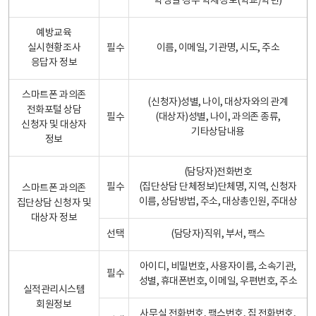
학생일 경우 학제정보(학교/학년)
예방교육
실시현황조사
필수
이름, 이메일, 기관명, 시도, 주소
응답자 정보
스마트폰 과의존
(신청자)성별, 나이, 대상자와의 관계
전화포털 상담
필수
(대상자)성별, 나이, 과의존 종류,
신청자 및 대상자
기타상담내용
정보
(담당자)전화번호
필수
(집단상담 단체정보)단체명, 지역, 신청자
스마트폰 과의존
이름, 상담방법, 주소, 대상총인원, 주대상
집단상담 신청자 및
대상자 정보
선택
(담당자)직위, 부서, 팩스
아이디, 비밀번호, 사용자이름, 소속기관,
필수
성별, 휴대폰번호, 이메일, 우편번호, 주소
실적관리시스템
회원정보
사무실 전화번호, 팩스번호, 집 전화번호,