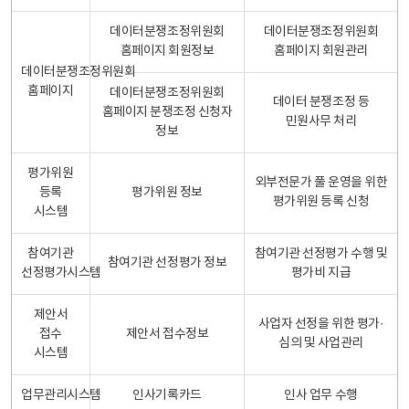
데이터분쟁조정위원회
데이터분쟁조정위원회
홈페이지 회원정보
홈페이지 회원관리
데이터분쟁조정위원회
홈페이지
데이터분쟁조정위원회
데이터 분쟁조정 등
홈페이지 분쟁조정 신청자
민원사무 처리
정보
평가위원
외부전문가 풀 운영을 위한
등록
평가위원 정보
평가위원 등록 신청
시스템
참여기관
참여기관 선정평가 수행 및
참여기관 선정평가 정보
선정평가시스템
평가비 지급
제안서
사업자 선정을 위한 평가·
접수
제안서 접수정보
심의 및 사업관리
시스템
업무관리시스템
인사기록카드
인사 업무 수행