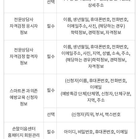
선택
상세주소
전문상담사
이름, 생년월일, 휴대폰번호, 전화번호,
자격검정 응시자
필수
이메일주소, 사진, (해당하는 경우)
정보
학력정보, 경력정보, 자격정보
이름, 생년월일, 휴대폰번호, 전화번호,
전문상담사
이메일주소, 사진, 지역, 성별, 소속, 주소,
자격검정 합격자
필수
(해당하는 경우)학력정보, 경력정보,
정보
자격정보
(신청자)이름, 휴대폰번호, 전화번호,
이메일
필수
스마트폰 과의존
(예방특강 단체)단체명, 신청자, 단체구분,
예방교육 신청자
지역, 주소
정보
선택
(신청자)직위, 부서, 팩스번호
손말이음센터
필수
아이디, 비밀번호, 휴대폰번호, 이메일
홈페이지 회원관리