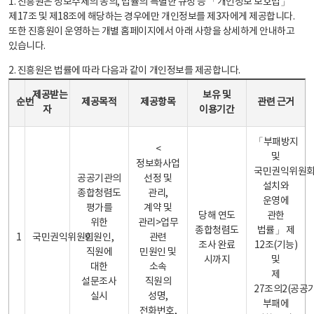
1. 진흥원은 정보주체의 동의, 법률의 특별한 규정 등 「개인정보 보호법」
제17조 및 제18조에 해당하는 경우에만 개인정보를 제3자에게 제공합니다.
또한 진흥원이 운영하는 개별 홈페이지에서 아래 사항을 상세하게 안내하고
있습니다.
2. 진흥원은 법률에 따라 다음과 같이 개인정보를 제공합니다.
개인정보 제공 안내표 - 순번, 제공받는자, 제공목적, 제공항목, 보유 및 이용기간 관련 근거로 구성
제공받는
보유 및
순번
제공목적
제공항목
관련 근거
자
이용기간
「부패방지
<
및
정보화사업
국민권익위원
공공기관의
선정 및
설치와
종합청렴도
관리,
운영에
평가를
계약 및
당해 연도
관한
위한
관리>업무
종합청렴도
법률」 제
1
국민권익위원회
민원인,
관련
조사 완료
12조(기능)
직원에
민원인 및
시까지
및
대한
소속
제
설문조사
직원의
27조의2(공공
실시
성명,
부패에
전화번호,