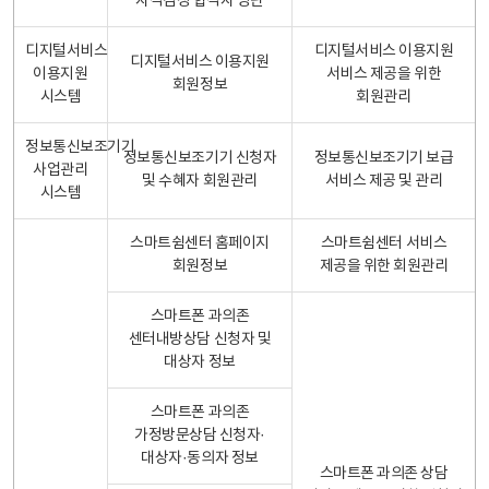
자격검정 합격자 명단
디지털서비스
디지털서비스 이용지원
디지털서비스 이용지원
이용지원
서비스 제공을 위한
회원정보
시스템
회원관리
정보통신보조기기
정보통신보조기기 신청자
정보통신보조기기 보급
사업관리
및 수혜자 회원관리
서비스 제공 및 관리
시스템
스마트쉼센터 홈페이지
스마트쉼센터 서비스
회원정보
제공을 위한 회원관리
스마트폰 과의존
센터내방상담 신청자 및
대상자 정보
스마트폰 과의존
가정방문상담 신청자·
대상자·동의자 정보
스마트폰 과의존 상담