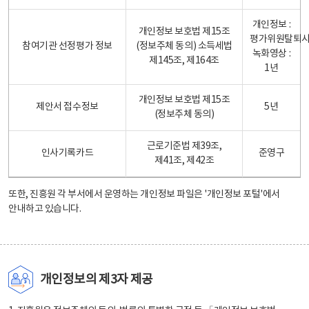
개인정보 :
개인정보 보호법 제15조
평가위원탈퇴
참여기관 선정평가 정보
(정보주체 동의) 소득세법
녹화영상 :
제145조, 제164조
1년
개인정보 보호법 제15조
제안서 접수정보
5년
(정보주체 동의)
근로기준법 제39조,
인사기록카드
준영구
제41조, 제42조
또한, 진흥원 각 부서에서 운영하는 개인정보 파일은
'개인정보 포털'
에서
안내하고 있습니다.
개인정보의 제3자 제공