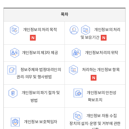
목차 - 개인정보 처리방침 목차를 나타내는표
목차
개인정보의 처리
개인정보의 처리 목적
및 보유기간
개인정보처리의 위탁
개인정보의 제3자 제공
정보주체와 법정대리인의
처리하는 개인정보 항목
권리·의무 및 행사방법
개인정보의 파기 절차 및
개인정보의 안전성
확보조치
방법
개인정보 자동 수집
개인정보 보호책임자
장치의 설치·운영 및 거부에 관한