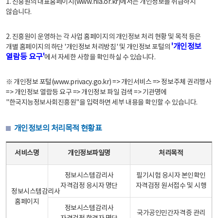
1. 진흥원의 대표홈페이지(www.nia.or.kr)에서는 개인정보를 취급하지
않습니다.
2. 진흥원이 운영하는 각 사업 홈페이지의 개인정보 처리 현황 및 목적 등은
'개인정보
개별 홈페이지의 하단 '개인정보 처리방침' 및 개인정보 포털의
열람등 요구'
에서 자세한 사항을 확인하실 수 있습니다.
※ 개인정보 포털(www.privacy.go.kr) => 개인서비스 => 정보주체 권리행사
=> 개인정보 열람등 요구 => 개인정보 파일 검색 => 기관명에
"한국지능정보사회진흥원"을 입력하면 세부 내용을 확인할 수 있습니다.
개인정보의 처리목적 현황표
개인정보의 처리목적 현황표 - 서비스명, 개인정보파일명, 처리목적으로 구성
서비스명
개인정보파일명
처리목적
정보시스템감리사
필기시험 응시자 본인확인
자격검정 응시자 명단
자격검정 원서접수 및 시행
정보시스템감리사
홈페이지
정보시스템감리사
국가공인민간자격증 관리