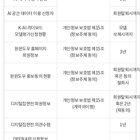
AI 공간 데이터 이용 신청자
회원탈퇴시까
K-AI 리더보드
개인정보 보호법 제15조
모델
모델평가신청현황
(정보주체 동의)
삭제시까지
원윈도우 홈페이지
개인정보 보호법 제15조
3년
회원정보
(정보주체 동의)
회원탈퇴시까
개인정보 보호법 제15조
원윈도우 홍보동의 현황
혹은 동의
(정보주체 동의)
철회시
회원탈퇴시까
개인정보 보호법 제15조
디지털집현전 회원정보
혹은 2년
(계약의이행)
(재동의)
디지털집현전 의견수렴
1년
OPEN API 신청정보