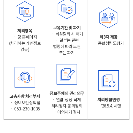
보유기간 및 파기
처리항목
ㆍ 회원탈퇴 시 파기
ㆍ 당 홈페이지
제3자 제공
ㆍ 일부는 관련
(처리하는 개인정보
ㆍ 종합청렴도평가
법령에 따라 보관
없음)
또는 파기
정보주체의 권리의무
고충사항 처리부서
ㆍ 열람·정정·삭제·
처리방침변경
ㆍ 정보보안정책팀
처리정지·동의철회
ㆍ '26.5.4. 시행
ㆍ 053-230-1035
ㆍ이의제기 절차