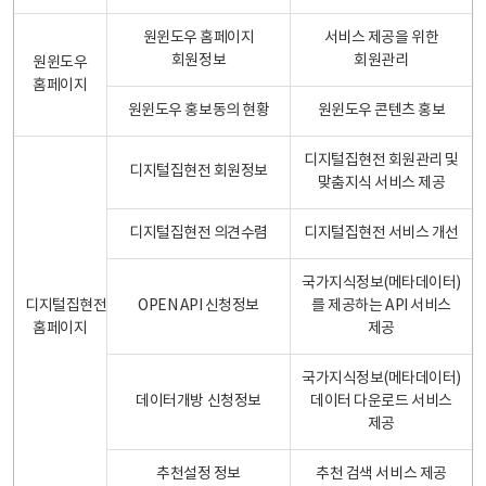
원윈도우 홈페이지
서비스 제공을 위한
회원정보
회원관리
원윈도우
홈페이지
원윈도우 홍보동의 현황
원윈도우 콘텐츠 홍보
디지털집현전 회원관리 및
디지털집현전 회원정보
맞춤지식 서비스 제공
디지털집현전 의견수렴
디지털집현전 서비스 개선
국가지식정보(메타데이터)
디지털집현전
OPEN API 신청정보
를 제공하는 API 서비스
홈페이지
제공
국가지식정보(메타데이터)
데이터개방 신청정보
데이터 다운로드 서비스
제공
추천설정 정보
추천 검색 서비스 제공