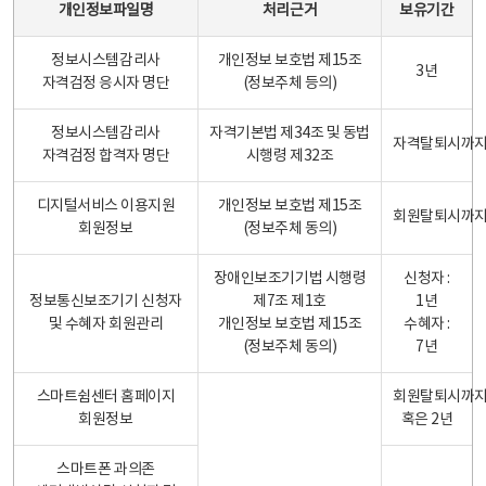
개인정보파일명
처리근거
보유기간
정보시스템감리사
개인정보 보호법 제15조
3년
자격검정 응시자 명단
(정보주체 등의)
정보시스템감리사
자격기본법 제34조 및 동법
자격탈퇴시까
자격검정 합격자 명단
시행령 제32조
디지털서비스 이용지원
개인정보 보호법 제15조
회원탈퇴시까
회원정보
(정보주체 동의)
장애인보조기기법 시행령
신청자 :
정보통신보조기기 신청자
제7조 제1호
1년
및 수혜자 회원관리
개인정보 보호법 제15조
수혜자 :
(정보주체 동의)
7년
스마트쉼센터 홈페이지
회원탈퇴시까
회원정보
혹은 2년
스마트폰 과의존