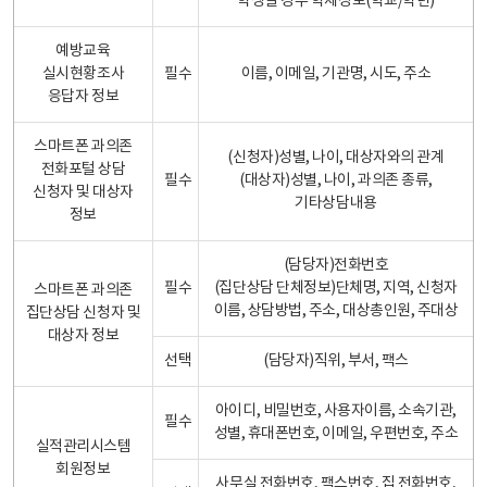
학생일 경우 학제정보(학교/학년)
예방교육
실시현황조사
필수
이름, 이메일, 기관명, 시도, 주소
응답자 정보
스마트폰 과의존
(신청자)성별, 나이, 대상자와의 관계
전화포털 상담
필수
(대상자)성별, 나이, 과의존 종류,
신청자 및 대상자
기타상담내용
정보
(담당자)전화번호
필수
(집단상담 단체정보)단체명, 지역, 신청자
스마트폰 과의존
이름, 상담방법, 주소, 대상총인원, 주대상
집단상담 신청자 및
대상자 정보
선택
(담당자)직위, 부서, 팩스
아이디, 비밀번호, 사용자이름, 소속기관,
필수
성별, 휴대폰번호, 이메일, 우편번호, 주소
실적관리시스템
회원정보
사무실 전화번호, 팩스번호, 집 전화번호,