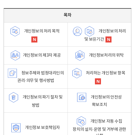
목차 - 개인정보 처리방침 목차를 나타내는표
목차
개인정보의 처리
개인정보의 처리 목적
및 보유기간
개인정보처리의 위탁
개인정보의 제3자 제공
정보주체와 법정대리인의
처리하는 개인정보 항목
권리·의무 및 행사방법
개인정보의 파기 절차 및
개인정보의 안전성
확보조치
방법
개인정보 자동 수집
개인정보 보호책임자
장치의 설치·운영 및 거부에 관한