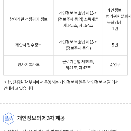
개인정보 :
개인정보 보호법 제15조
평가위원탈퇴
참여기관 선정평가 정보
(정보주체 동의) 소득세법
녹화영상 :
제145조, 제164조
1년
개인정보 보호법 제15조
제안서 접수정보
5년
(정보주체 동의)
근로기준법 제39조,
인사기록카드
준영구
제41조, 제42조
또한, 진흥원 각 부서에서 운영하는 개인정보 파일은
'개인정보 포털'
에서
안내하고 있습니다.
개인정보의 제3자 제공