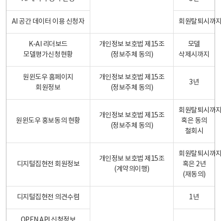
AI 공간 데이터 이용 신청자
회원탈퇴시까
K-AI 리더보드
개인정보 보호법 제15조
모델
모델평가신청현황
(정보주체 동의)
삭제시까지
원윈도우 홈페이지
개인정보 보호법 제15조
3년
회원정보
(정보주체 동의)
회원탈퇴시까
개인정보 보호법 제15조
원윈도우 홍보동의 현황
혹은 동의
(정보주체 동의)
철회시
회원탈퇴시까
개인정보 보호법 제15조
디지털집현전 회원정보
혹은 2년
(계약의이행)
(재동의)
디지털집현전 의견수렴
1년
OPEN API 신청정보