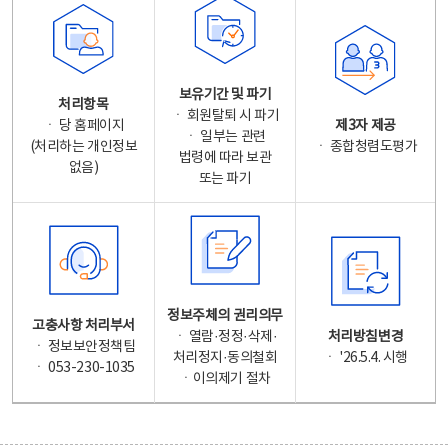
보유기간 및 파기
처리항목
ㆍ 회원탈퇴 시 파기
ㆍ 당 홈페이지
제3자 제공
ㆍ 일부는 관련
(처리하는 개인정보
ㆍ 종합청렴도평가
법령에 따라 보관
없음)
또는 파기
정보주체의 권리의무
고충사항 처리부서
ㆍ 열람·정정·삭제·
처리방침변경
ㆍ 정보보안정책팀
처리정지·동의철회
ㆍ '26.5.4. 시행
ㆍ 053-230-1035
ㆍ이의제기 절차