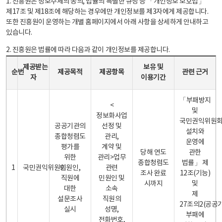
1. 진흥원은 정보주체의 동의, 법률의 특별한 규정 등 「개인정보 보호법」
제17조 및 제18조에 해당하는 경우에만 개인정보를 제3자에게 제공합니다.
또한 진흥원이 운영하는 개별 홈페이지에서 아래 사항을 상세하게 안내하고
있습니다.
2. 진흥원은 법률에 따라 다음과 같이 개인정보를 제공합니다.
개인정보 제공 안내표 - 순번, 제공받는자, 제공목적, 제공항목, 보유 및 이용기간 관련 근거로 구성
제공받는
보유 및
순번
제공목적
제공항목
관련 근거
자
이용기간
「부패방지
<
및
정보화사업
국민권익위원
공공기관의
선정 및
설치와
종합청렴도
관리,
운영에
평가를
계약 및
당해 연도
관한
위한
관리>업무
종합청렴도
법률」 제
1
국민권익위원회
민원인,
관련
조사 완료
12조(기능)
직원에
민원인 및
시까지
및
대한
소속
제
설문조사
직원의
27조의2(공공
실시
성명,
부패에
전화번호,