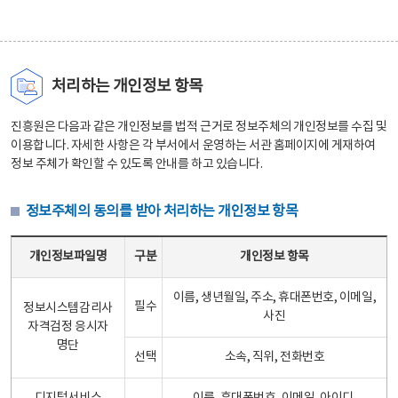
처리하는 개인정보 항목
진흥원은 다음과 같은 개인정보를 법적 근거로 정보주체의 개인정보를 수집 및
이용합니다. 자세한 사항은 각 부서에서 운영하는 서관 홈페이지에 게재하여
정보 주체가 확인할 수 있도록 안내를 하고 있습니다.
정보주체의 동의를 받아 처리하는 개인정보 항목
정보주체의 동의를 받아 처리하는 개인정보 항목 테이블 - 개인정보파일명, 구분, 개인정보 항목으로 구성
개인정보파일명
구분
개인정보 항목
이름, 생년월일, 주소, 휴대폰번호, 이메일,
필수
정보시스템감리사
사진
자격검정 응시자
명단
선택
소속, 직위, 전화번호