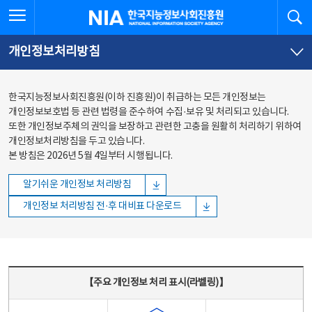
본문
전체메뉴
전체메뉴 열기
검
한국지능정보사회진흥원
바로가기
바로가기
개인정보처리방침
한국지능정보사회진흥원(이하 진흥원)이 취급하는 모든 개인정보는
개인정보보호법 등 관련 법령을 준수하여 수집·보유 및 처리되고 있습니다.
또한 개인정보주체의 권익을 보장하고 관련한 고충을 원활히 처리하기 위하여
개인정보처리방침을 두고 있습니다.
본 방침은 2026년 5월 4일부터 시행됩니다.
알기쉬운 개인정보 처리방침
개인정보 처리방침 전·후 대비표 다운로드
주요 개인정보 처리 표시(라벨링) - 주요 개인정보 처리 표시를 나타내는표
【주요 개인정보 처리 표시(라벨링)】