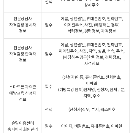
선택
상세주소
전문상담사
이름, 생년월일, 휴대폰번호, 전화번호,
자격검정 응시자
필수
이메일주소, 사진, (해당하는 경우)
정보
학력정보, 경력정보, 자격정보
이름, 생년월일, 휴대폰번호, 전화번호,
전문상담사
이메일주소, 사진, 지역, 성별, 소속, 주소,
자격검정 합격자
필수
(해당하는 경우)학력정보, 경력정보,
정보
자격정보
(신청자)이름, 휴대폰번호, 전화번호,
이메일
필수
스마트폰 과의존
(예방특강 단체)단체명, 신청자, 단체구분,
예방교육 신청자
지역, 주소
정보
선택
(신청자)직위, 부서, 팩스번호
손말이음센터
필수
아이디, 비밀번호, 휴대폰번호, 이메일
홈페이지 회원관리