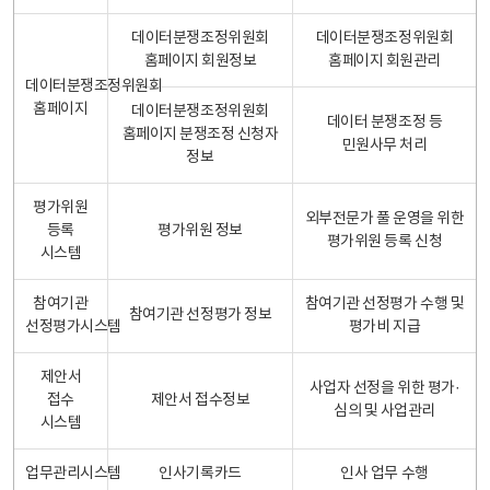
데이터분쟁조정위원회
데이터분쟁조정위원회
홈페이지 회원정보
홈페이지 회원관리
데이터분쟁조정위원회
홈페이지
데이터분쟁조정위원회
데이터 분쟁조정 등
홈페이지 분쟁조정 신청자
민원사무 처리
정보
평가위원
외부전문가 풀 운영을 위한
등록
평가위원 정보
평가위원 등록 신청
시스템
참여기관
참여기관 선정평가 수행 및
참여기관 선정평가 정보
선정평가시스템
평가비 지급
제안서
사업자 선정을 위한 평가·
접수
제안서 접수정보
심의 및 사업관리
시스템
업무관리시스템
인사기록카드
인사 업무 수행