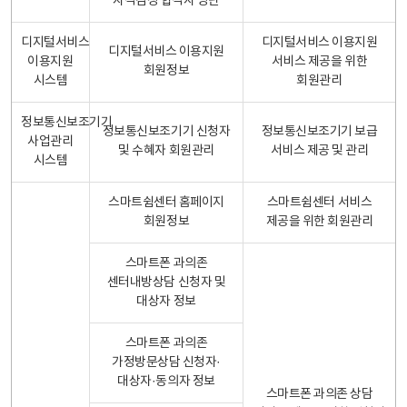
자격검정 합격자 명단
디지털서비스
디지털서비스 이용지원
디지털서비스 이용지원
이용지원
서비스 제공을 위한
회원정보
시스템
회원관리
정보통신보조기기
정보통신보조기기 신청자
정보통신보조기기 보급
사업관리
및 수혜자 회원관리
서비스 제공 및 관리
시스템
스마트쉼센터 홈페이지
스마트쉼센터 서비스
회원정보
제공을 위한 회원관리
스마트폰 과의존
센터내방상담 신청자 및
대상자 정보
스마트폰 과의존
가정방문상담 신청자·
대상자·동의자 정보
스마트폰 과의존 상담