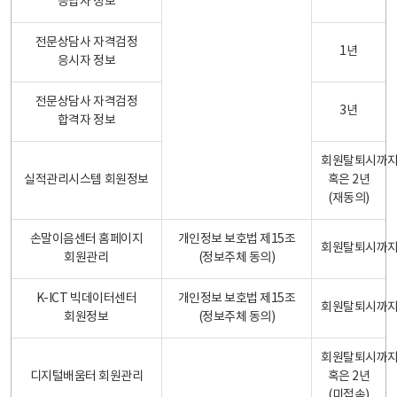
응답자 정보
전문상담사 자격검정
1년
응시자 정보
전문상담사 자격검정
3년
합격자 정보
회원탈퇴시까
실적관리시스템 회원정보
혹은 2년
(재동의)
손말이음센터 홈페이지
개인정보 보호법 제15조
회원탈퇴시까
회원관리
(정보주체 동의)
K-ICT 빅데이터센터
개인정보 보호법 제15조
회원탈퇴시까
회원정보
(정보주체 동의)
회원탈퇴시까
디지털배움터 회원관리
혹은 2년
(미접속)