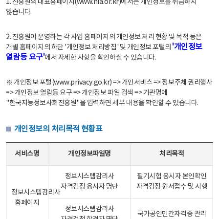
1. 진흥원의 대표홈페이지(www.nia.or.kr)에서는 개인정보를 취급하지
않습니다.
2. 진흥원이 운영하는 각 사업 홈페이지의 개인정보 처리 현황 및 목적 등은
'개인정보
개별 홈페이지의 하단 '개인정보 처리방침' 및 개인정보 포털의
열람등 요구'
에서 자세한 사항을 확인하실 수 있습니다.
※ 개인정보 포털(www.privacy.go.kr) => 개인서비스 => 정보주체 권리행사
=> 개인정보 열람등 요구 => 개인정보 파일 검색 => 기관명에
"한국지능정보사회진흥원"을 입력하면 세부 내용을 확인할 수 있습니다.
개인정보의 처리목적 현황표
개인정보의 처리목적 현황표 - 서비스명, 개인정보파일명, 처리목적으로 구성
서비스명
개인정보파일명
처리목적
정보시스템감리사
필기시험 응시자 본인확인
자격검정 응시자 명단
자격검정 원서접수 및 시행
정보시스템감리사
홈페이지
정보시스템감리사
국가공인민간자격증 관리