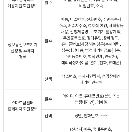
디지털서비스
이름, 휴대폰번호, 이메일, 아이디,
필수
이용지원 회원정보
비밀번호, 소속
이름, 비밀번호, 전화번호, 주민등록지
주소, 배송지주소, 경제적 여건, 사회활동
내용, 신청제품명, 보조기기 활용계획,
주민등록번호, 장애유형, 장애정도,
필수
휴대폰번호(해당하는 경우)수혜이력,
정보통신보조기기
심층상담내용, 법정대리인정보(이름,
신청 및 수혜자
주민등록번호, 법적관계, 연락처),
정보
대리작성자(이름, 관계, 전화, 휴대폰)
팩스번호, 부재시연락처, 청각장애인
선택
대리인 연락처
아이디, 이름, 휴대폰번호(본인 또는
필수
법정대리인), 이메일
스마트쉼센터
홈페이지 회원정보
선택
성별, 전화번호, 주소
(신청자)이름, 휴대폰번호,