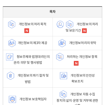
목차 - 개인정보 처리방침 목차를 나타내는표
목차
개인정보의 처리
개인정보의 처리 목적
및 보유기간
개인정보처리의 위탁
개인정보의 제3자 제공
정보주체와 법정대리인의
처리하는 개인정보 항목
권리·의무 및 행사방법
개인정보의 파기 절차 및
개인정보의 안전성
확보조치
방법
개인정보 자동 수집
개인정보 보호책임자
장치의 설치·운영 및 거부에 관한