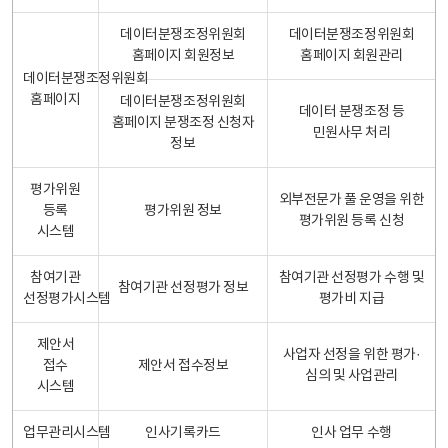
데이터분쟁조정위원회
데이터분쟁조정위원회
홈페이지 회원정보
홈페이지 회원관리
데이터분쟁조정위원회
홈페이지
데이터분쟁조정위원회
데이터 분쟁조정 등
홈페이지 분쟁조정 신청자
민원사무 처리
정보
평가위원
외부전문가 풀 운영을 위한
등록
평가위원 정보
평가위원 등록 신청
시스템
참여기관
참여기관 선정평가 수행 및
참여기관 선정평가 정보
선정평가시스템
평가비 지급
제안서
사업자 선정을 위한 평가·
접수
제안서 접수정보
심의 및 사업관리
시스템
업무관리시스템
인사기록카드
인사 업무 수행