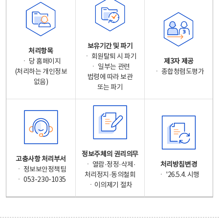
보유기간 및 파기
처리항목
ㆍ 회원탈퇴 시 파기
ㆍ 당 홈페이지
제3자 제공
ㆍ 일부는 관련
(처리하는 개인정보
ㆍ 종합청렴도평가
법령에 따라 보관
없음)
또는 파기
정보주체의 권리의무
고충사항 처리부서
ㆍ 열람·정정·삭제·
처리방침변경
ㆍ 정보보안정책팀
처리정지·동의철회
ㆍ '26.5.4. 시행
ㆍ 053-230-1035
ㆍ이의제기 절차