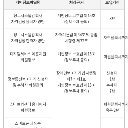
개인정보파일명
처리근거
보유기간
정보시스템감리사
개인정보 보호법 제15조
3년
자격검정 응시자 명단
(정보주체 등의)
정보시스템감리사
자격기본법 제34조 및 동법
자격탈퇴시까
자격검정 합격자 명단
시행령 제32조
디지털서비스 이용지원
개인정보 보호법 제15조
회원탈퇴시까
회원정보
(정보주체 동의)
장애인보조기기법 시행령
신청자 :
정보통신보조기기 신청자
제7조 제1호
1년
및 수혜자 회원관리
개인정보 보호법 제15조
수혜자 :
(정보주체 동의)
7년
스마트쉼센터 홈페이지
회원탈퇴시까
회원정보
혹은 2년
스마트폰 과의존