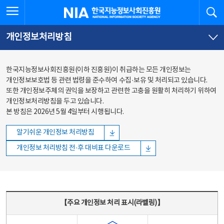
본문
전체메뉴
전체메뉴 열기
검
한국지능정보사회진흥원
바로가기
바로가기
개인정보처리방침
한국지능정보사회진흥원(이하 진흥원)이 취급하는 모든 개인정보는
개인정보보호법 등 관련 법령을 준수하여 수집·보유 및 처리되고 있습니다.
또한 개인정보주체의 권익을 보장하고 관련한 고충을 원활히 처리하기 위하여
개인정보처리방침을 두고 있습니다.
본 방침은 2026년 5월 4일부터 시행됩니다.
알기쉬운 개인정보 처리방침
개인정보 처리방침 전·후 대비표 다운로드
주요 개인정보 처리 표시(라벨링) - 주요 개인정보 처리 표시를 나타내는표
【주요 개인정보 처리 표시(라벨링)】