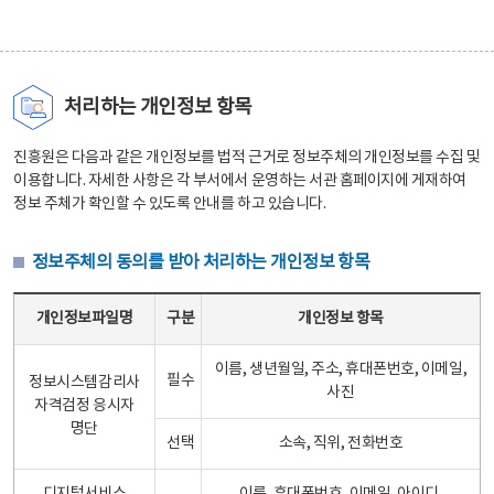
처리하는 개인정보 항목
진흥원은 다음과 같은 개인정보를 법적 근거로 정보주체의 개인정보를 수집 및
이용합니다. 자세한 사항은 각 부서에서 운영하는 서관 홈페이지에 게재하여
정보 주체가 확인할 수 있도록 안내를 하고 있습니다.
정보주체의 동의를 받아 처리하는 개인정보 항목
정보주체의 동의를 받아 처리하는 개인정보 항목 테이블 - 개인정보파일명, 구분, 개인정보 항목으로 구성
개인정보파일명
구분
개인정보 항목
이름, 생년월일, 주소, 휴대폰번호, 이메일,
필수
정보시스템감리사
사진
자격검정 응시자
명단
선택
소속, 직위, 전화번호