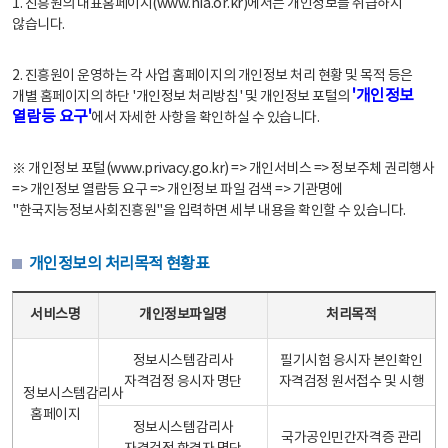
1. 진흥원의 대표홈페이지(www.nia.or.kr)에서는 개인정보를 취급하지
않습니다.
2. 진흥원이 운영하는 각 사업 홈페이지의 개인정보 처리 현황 및 목적 등은
'개인정보
개별 홈페이지의 하단 '개인정보 처리방침' 및 개인정보 포털의
열람등 요구'
에서 자세한 사항을 확인하실 수 있습니다.
※ 개인정보 포털(www.privacy.go.kr) => 개인서비스 => 정보주체 권리행사
=> 개인정보 열람등 요구 => 개인정보 파일 검색 => 기관명에
"한국지능정보사회진흥원"을 입력하면 세부 내용을 확인할 수 있습니다.
개인정보의 처리목적 현황표
개인정보의 처리목적 현황표 - 서비스명, 개인정보파일명, 처리목적으로 구성
서비스명
개인정보파일명
처리목적
정보시스템감리사
필기시험 응시자 본인확인
자격검정 응시자 명단
자격검정 원서접수 및 시행
정보시스템감리사
홈페이지
정보시스템감리사
국가공인민간자격증 관리