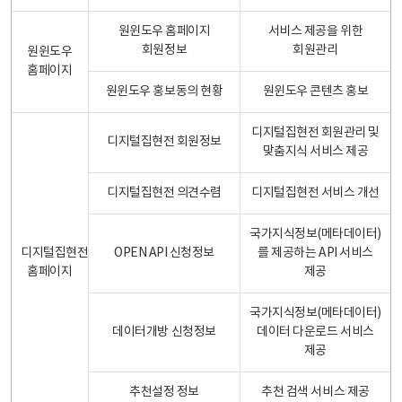
원윈도우 홈페이지
서비스 제공을 위한
회원정보
회원관리
원윈도우
홈페이지
원윈도우 홍보동의 현황
원윈도우 콘텐츠 홍보
디지털집현전 회원관리 및
디지털집현전 회원정보
맞춤지식 서비스 제공
디지털집현전 의견수렴
디지털집현전 서비스 개선
국가지식정보(메타데이터)
디지털집현전
OPEN API 신청정보
를 제공하는 API 서비스
홈페이지
제공
국가지식정보(메타데이터)
데이터개방 신청정보
데이터 다운로드 서비스
제공
추천설정 정보
추천 검색 서비스 제공