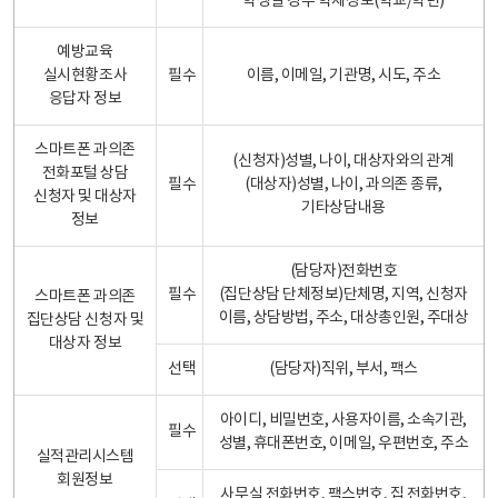
학생일 경우 학제정보(학교/학년)
예방교육
실시현황조사
필수
이름, 이메일, 기관명, 시도, 주소
응답자 정보
스마트폰 과의존
(신청자)성별, 나이, 대상자와의 관계
전화포털 상담
필수
(대상자)성별, 나이, 과의존 종류,
신청자 및 대상자
기타상담내용
정보
(담당자)전화번호
필수
(집단상담 단체정보)단체명, 지역, 신청자
스마트폰 과의존
이름, 상담방법, 주소, 대상총인원, 주대상
집단상담 신청자 및
대상자 정보
선택
(담당자)직위, 부서, 팩스
아이디, 비밀번호, 사용자이름, 소속기관,
필수
성별, 휴대폰번호, 이메일, 우편번호, 주소
실적관리시스템
회원정보
사무실 전화번호, 팩스번호, 집 전화번호,