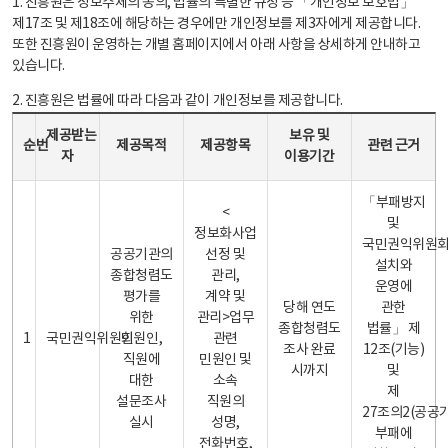
1. 진흥원은 정보주체의 동의, 법률의 특별한 규정 등 「개인정보 보호법」
제17조 및 제18조에 해당하는 경우에만 개인정보를 제3자에게 제공합니다.
또한 진흥원이 운영하는 개별 홈페이지에서 아래 사항을 상세하게 안내하고
있습니다.
2. 진흥원은 법률에 따라 다음과 같이 개인정보를 제공합니다.
개인정보 제공 안내표 - 순번, 제공받는자, 제공목적, 제공항목, 보유 및 이용기간 관련 근거로 구성
제공받는
보유 및
순번
제공목적
제공항목
관련 근거
자
이용기간
「부패방지
<
및
정보화사업
국민권익위원
공공기관의
선정 및
설치와
종합청렴도
관리,
운영에
평가를
계약 및
당해 연도
관한
위한
관리>업무
종합청렴도
법률」 제
1
국민권익위원회
민원인,
관련
조사 완료
12조(기능)
직원에
민원인 및
시까지
및
대한
소속
제
설문조사
직원의
27조의2(공공
실시
성명,
부패에
전화번호,