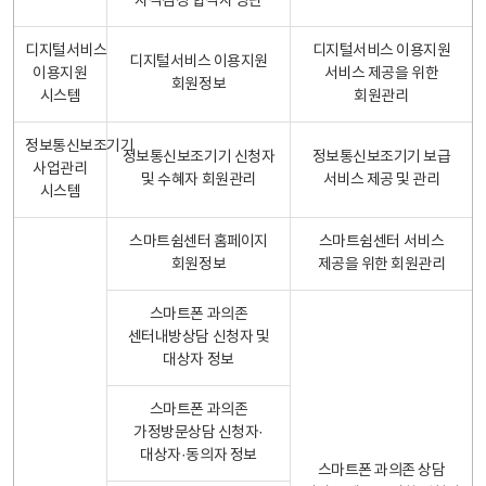
자격검정 합격자 명단
디지털서비스
디지털서비스 이용지원
디지털서비스 이용지원
이용지원
서비스 제공을 위한
회원정보
시스템
회원관리
정보통신보조기기
정보통신보조기기 신청자
정보통신보조기기 보급
사업관리
및 수혜자 회원관리
서비스 제공 및 관리
시스템
스마트쉼센터 홈페이지
스마트쉼센터 서비스
회원정보
제공을 위한 회원관리
스마트폰 과의존
센터내방상담 신청자 및
대상자 정보
스마트폰 과의존
가정방문상담 신청자·
대상자·동의자 정보
스마트폰 과의존 상담