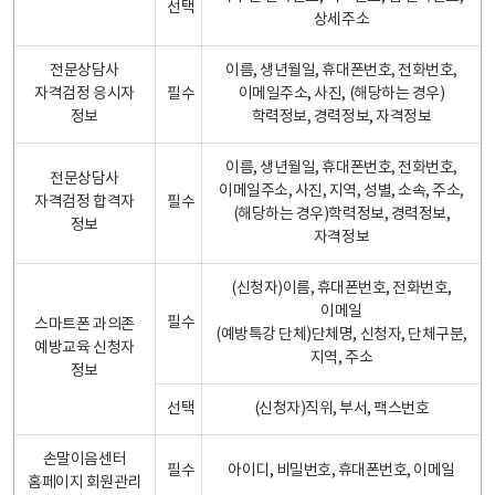
선택
상세주소
전문상담사
이름, 생년월일, 휴대폰번호, 전화번호,
자격검정 응시자
필수
이메일주소, 사진, (해당하는 경우)
정보
학력정보, 경력정보, 자격정보
이름, 생년월일, 휴대폰번호, 전화번호,
전문상담사
이메일주소, 사진, 지역, 성별, 소속, 주소,
자격검정 합격자
필수
(해당하는 경우)학력정보, 경력정보,
정보
자격정보
(신청자)이름, 휴대폰번호, 전화번호,
이메일
필수
스마트폰 과의존
(예방특강 단체)단체명, 신청자, 단체구분,
예방교육 신청자
지역, 주소
정보
선택
(신청자)직위, 부서, 팩스번호
손말이음센터
필수
아이디, 비밀번호, 휴대폰번호, 이메일
홈페이지 회원관리