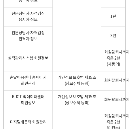
응답자 정보
전문상담사 자격검정
1년
응시자 정보
전문상담사 자격검정
3년
합격자 정보
회원탈퇴시까
실적관리시스템 회원정보
혹은 2년
(재동의)
손말이음센터 홈페이지
개인정보 보호법 제15조
회원탈퇴시까
회원관리
(정보주체 동의)
K-ICT 빅데이터센터
개인정보 보호법 제15조
회원탈퇴시까
회원정보
(정보주체 동의)
회원탈퇴시까
디지털배움터 회원관리
혹은 2년
(미접속)