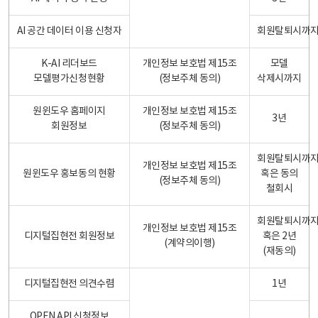
AI 공간 데이터 이용 신청자
회원탈퇴시까
K-AI 리더보드
개인정보 보호법 제15조
모델
모델평가신청현황
(정보주체 동의)
삭제시까지
원윈도우 홈페이지
개인정보 보호법 제15조
3년
회원정보
(정보주체 동의)
회원탈퇴시까
개인정보 보호법 제15조
원윈도우 홍보동의 현황
혹은 동의
(정보주체 동의)
철회시
회원탈퇴시까
개인정보 보호법 제15조
디지털집현전 회원정보
혹은 2년
(계약의이행)
(재동의)
디지털집현전 의견수렴
1년
OPEN API 신청정보