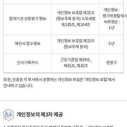
개인정보 :
개인정보 보호법 제15조
평가위원탈퇴
참여기관 선정평가 정보
(정보주체 동의) 소득세법
녹화영상 :
제145조, 제164조
1년
개인정보 보호법 제15조
제안서 접수정보
5년
(정보주체 동의)
근로기준법 제39조,
인사기록카드
준영구
제41조, 제42조
또한, 진흥원 각 부서에서 운영하는 개인정보 파일은
'개인정보 포털'
에서
안내하고 있습니다.
개인정보의 제3자 제공