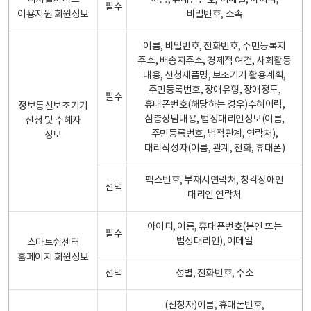
디지털서비스
이름, 휴대폰번호, 이메일, 아이디,
필수
이용지원 회원정보
비밀번호, 소속
이름, 비밀번호, 전화번호, 주민등록지
주소, 배송지주소, 경제적 여건, 사회활동
내용, 신청제품명, 보조기기 활용계획,
주민등록번호, 장애유형, 장애정도,
필수
휴대폰번호(해당하는 경우)수혜이력,
정보통신보조기기
심층상담내용, 법정대리인정보(이름,
신청 및 수혜자
주민등록번호, 법적관계, 연락처),
정보
대리작성자(이름, 관계, 전화, 휴대폰)
팩스번호, 부재시연락처, 청각장애인
선택
대리인 연락처
아이디, 이름, 휴대폰번호(본인 또는
필수
법정대리인), 이메일
스마트쉼센터
홈페이지 회원정보
선택
성별, 전화번호, 주소
(신청자)이름, 휴대폰번호,