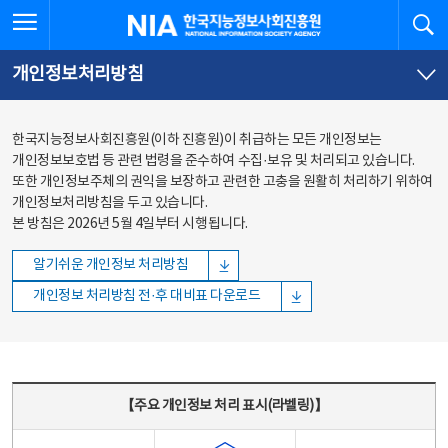
본문
전체메뉴
전체메뉴 열기
검
한국지능정보사회진흥원
바로가기
바로가기
개인정보처리방침
한국지능정보사회진흥원(이하 진흥원)이 취급하는 모든 개인정보는
개인정보보호법 등 관련 법령을 준수하여 수집·보유 및 처리되고 있습니다.
또한 개인정보주체의 권익을 보장하고 관련한 고충을 원활히 처리하기 위하여
개인정보처리방침을 두고 있습니다.
본 방침은 2026년 5월 4일부터 시행됩니다.
알기쉬운 개인정보 처리방침
개인정보 처리방침 전·후 대비표 다운로드
주요 개인정보 처리 표시(라벨링) - 주요 개인정보 처리 표시를 나타내는표
【주요 개인정보 처리 표시(라벨링)】