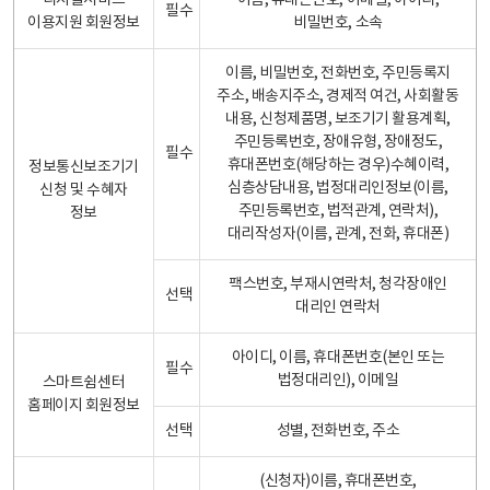
디지털서비스
이름, 휴대폰번호, 이메일, 아이디,
필수
이용지원 회원정보
비밀번호, 소속
이름, 비밀번호, 전화번호, 주민등록지
주소, 배송지주소, 경제적 여건, 사회활동
내용, 신청제품명, 보조기기 활용계획,
주민등록번호, 장애유형, 장애정도,
필수
휴대폰번호(해당하는 경우)수혜이력,
정보통신보조기기
심층상담내용, 법정대리인정보(이름,
신청 및 수혜자
주민등록번호, 법적관계, 연락처),
정보
대리작성자(이름, 관계, 전화, 휴대폰)
팩스번호, 부재시연락처, 청각장애인
선택
대리인 연락처
아이디, 이름, 휴대폰번호(본인 또는
필수
법정대리인), 이메일
스마트쉼센터
홈페이지 회원정보
선택
성별, 전화번호, 주소
(신청자)이름, 휴대폰번호,