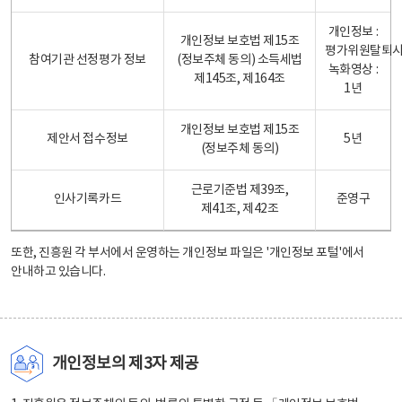
개인정보 :
개인정보 보호법 제15조
평가위원탈퇴
참여기관 선정평가 정보
(정보주체 동의) 소득세법
녹화영상 :
제145조, 제164조
1년
개인정보 보호법 제15조
제안서 접수정보
5년
(정보주체 동의)
근로기준법 제39조,
인사기록카드
준영구
제41조, 제42조
또한, 진흥원 각 부서에서 운영하는 개인정보 파일은
'개인정보 포털'
에서
안내하고 있습니다.
개인정보의 제3자 제공