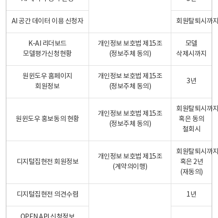
AI 공간 데이터 이용 신청자
회원탈퇴시까
K-AI 리더보드
개인정보 보호법 제15조
모델
모델평가신청현황
(정보주체 동의)
삭제시까지
원윈도우 홈페이지
개인정보 보호법 제15조
3년
회원정보
(정보주체 동의)
회원탈퇴시까
개인정보 보호법 제15조
원윈도우 홍보동의 현황
혹은 동의
(정보주체 동의)
철회시
회원탈퇴시까
개인정보 보호법 제15조
디지털집현전 회원정보
혹은 2년
(계약의이행)
(재동의)
디지털집현전 의견수렴
1년
OPEN API 신청정보