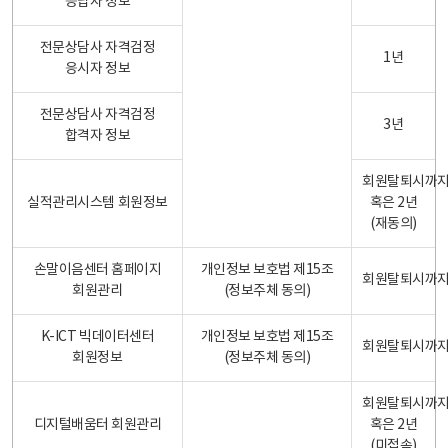
응답자 정보
전문상담사 자격검정
1년
응시자 정보
전문상담사 자격검정
3년
합격자 정보
회원탈퇴시까
실적관리시스템 회원정보
혹은 2년
(재동의)
손말이음센터 홈페이지
개인정보 보호법 제15조
회원탈퇴시까
회원관리
(정보주체 동의)
K-ICT 빅데이터센터
개인정보 보호법 제15조
회원탈퇴시까
회원정보
(정보주체 동의)
회원탈퇴시까
디지털배움터 회원관리
혹은 2년
(미접속)