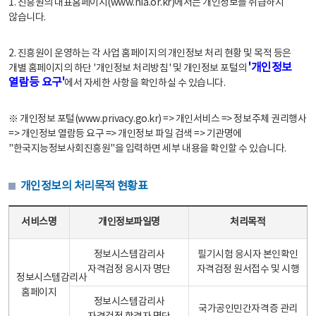
1. 진흥원의 대표홈페이지(www.nia.or.kr)에서는 개인정보를 취급하지
않습니다.
2. 진흥원이 운영하는 각 사업 홈페이지의 개인정보 처리 현황 및 목적 등은
'개인정보
개별 홈페이지의 하단 '개인정보 처리방침' 및 개인정보 포털의
열람등 요구'
에서 자세한 사항을 확인하실 수 있습니다.
※ 개인정보 포털(www.privacy.go.kr) => 개인서비스 => 정보주체 권리행사
=> 개인정보 열람등 요구 => 개인정보 파일 검색 => 기관명에
"한국지능정보사회진흥원"을 입력하면 세부 내용을 확인할 수 있습니다.
개인정보의 처리목적 현황표
개인정보의 처리목적 현황표 - 서비스명, 개인정보파일명, 처리목적으로 구성
서비스명
개인정보파일명
처리목적
정보시스템감리사
필기시험 응시자 본인확인
자격검정 응시자 명단
자격검정 원서접수 및 시행
정보시스템감리사
홈페이지
정보시스템감리사
국가공인민간자격증 관리