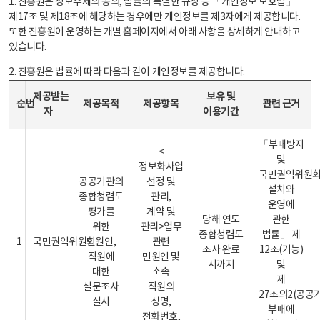
1. 진흥원은 정보주체의 동의, 법률의 특별한 규정 등 「개인정보 보호법」
제17조 및 제18조에 해당하는 경우에만 개인정보를 제3자에게 제공합니다.
또한 진흥원이 운영하는 개별 홈페이지에서 아래 사항을 상세하게 안내하고
있습니다.
2. 진흥원은 법률에 따라 다음과 같이 개인정보를 제공합니다.
개인정보 제공 안내표 - 순번, 제공받는자, 제공목적, 제공항목, 보유 및 이용기간 관련 근거로 구성
제공받는
보유 및
순번
제공목적
제공항목
관련 근거
자
이용기간
「부패방지
<
및
정보화사업
국민권익위원
공공기관의
선정 및
설치와
종합청렴도
관리,
운영에
평가를
계약 및
당해 연도
관한
위한
관리>업무
종합청렴도
법률」 제
1
국민권익위원회
민원인,
관련
조사 완료
12조(기능)
직원에
민원인 및
시까지
및
대한
소속
제
설문조사
직원의
27조의2(공공
실시
성명,
부패에
전화번호,