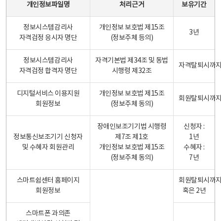
개인정보파일명
처리근거
보유기간
정보시스템감리사
개인정보 보호법 제15조
3년
자격검정 응시자 명단
(정보주체 등의)
정보시스템감리사
자격기본법 제34조 및 동법
자격탈퇴시까
자격검정 합격자 명단
시행령 제32조
디지털서비스 이용지원
개인정보 보호법 제15조
회원탈퇴시까
회원정보
(정보주체 동의)
장애인보조기기법 시행령
신청자 :
정보통신보조기기 신청자
제7조 제1호
1년
및 수혜자 회원관리
개인정보 보호법 제15조
수혜자 :
(정보주체 동의)
7년
스마트쉼센터 홈페이지
회원탈퇴시까
회원정보
혹은 2년
스마트폰 과의존