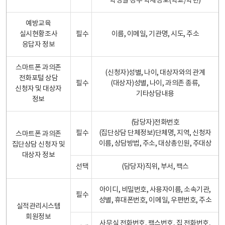
학생일 경우 학제정보(학교/학년)
예방교육
실시현황조사
필수
이름, 이메일, 기관명, 시도, 주소
응답자 정보
스마트폰 과의존
(신청자)성별, 나이, 대상자와의 관계
전화포털 상담
필수
(대상자)성별, 나이, 과의존 종류,
신청자 및 대상자
기타상담내용
정보
(담당자)전화번호
필수
(집단상담 단체정보)단체명, 지역, 신청자
스마트폰 과의존
이름, 상담방법, 주소, 대상총인원, 주대상
집단상담 신청자 및
대상자 정보
선택
(담당자)직위, 부서, 팩스
아이디, 비밀번호, 사용자이름, 소속기관,
필수
성별, 휴대폰번호, 이메일, 우편번호, 주소
실적관리시스템
회원정보
사무실 전화번호, 팩스번호, 집 전화번호,