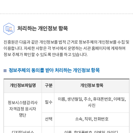
처리하는 개인정보 항목
진흥원은 다음과 같은 개인정보를 법적 근거로 정보주체의 개인정보를 수집 및
이용합니다. 자세한 사항은 각 부서에서 운영하는 서관 홈페이지에 게재하여
정보 주체가 확인할 수 있도록 안내를 하고 있습니다.
정보주체의 동의를 받아 처리하는 개인정보 항목
정보주체의 동의를 받아 처리하는 개인정보 항목 테이블 - 개인정보파일명, 구분, 개인정보 항목으로 구성
개인정보파일명
구분
개인정보 항목
이름, 생년월일, 주소, 휴대폰번호, 이메일,
필수
정보시스템감리사
사진
자격검정 응시자
명단
선택
소속, 직위, 전화번호