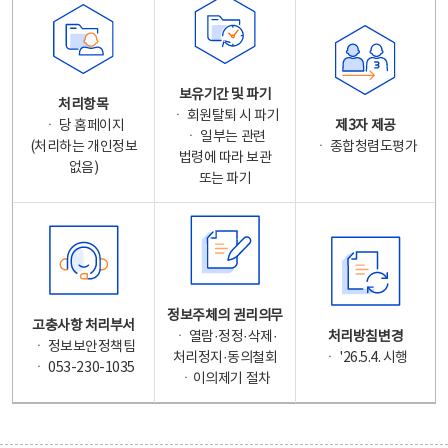
보유기간 및 파기
처리항목
ㆍ 회원탈퇴 시 파기
ㆍ 당 홈페이지
제3자 제공
ㆍ 일부는 관련
(처리하는 개인정보
ㆍ 종합청렴도평가
법령에 따라 보관
없음)
또는 파기
정보주체의 권리의무
고충사항 처리부서
ㆍ 열람·정정·삭제·
처리방침변경
ㆍ 정보보안정책팀
처리정지·동의철회
ㆍ '26.5.4. 시행
ㆍ 053-230-1035
ㆍ이의제기 절차