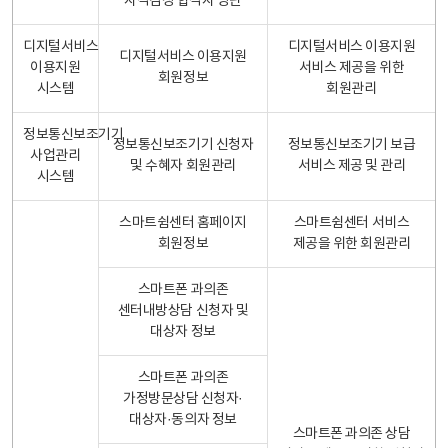
자격검정 합격자 명단
디지털서비스
디지털서비스 이용지원
디지털서비스 이용지원
이용지원
서비스 제공을 위한
회원정보
시스템
회원관리
정보통신보조기기
정보통신보조기기 신청자
정보통신보조기기 보급
사업관리
및 수혜자 회원관리
서비스 제공 및 관리
시스템
스마트쉼센터 홈페이지
스마트쉼센터 서비스
회원정보
제공을 위한 회원관리
스마트폰 과의존
센터내방상담 신청자 및
대상자 정보
스마트폰 과의존
가정방문상담 신청자·
대상자·동의자 정보
스마트폰 과의존 상담