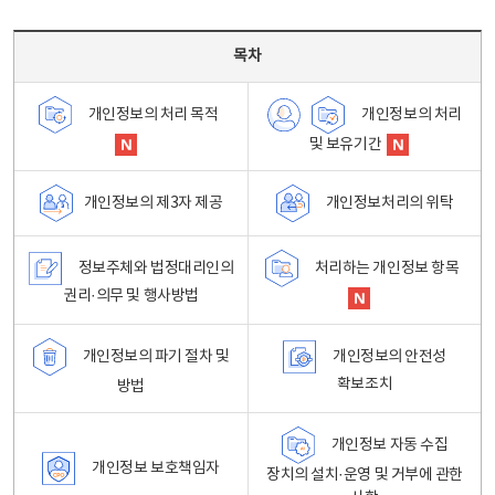
목차 - 개인정보 처리방침 목차를 나타내는표
목차
개인정보의 처리
개인정보의 처리 목적
및 보유기간
개인정보처리의 위탁
개인정보의 제3자 제공
정보주체와 법정대리인의
처리하는 개인정보 항목
권리·의무 및 행사방법
개인정보의 파기 절차 및
개인정보의 안전성
확보조치
방법
개인정보 자동 수집
개인정보 보호책임자
장치의 설치·운영 및 거부에 관한