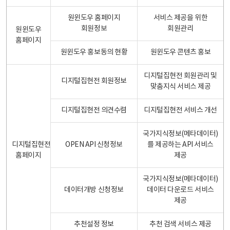
원윈도우 홈페이지
서비스 제공을 위한
회원정보
회원관리
원윈도우
홈페이지
원윈도우 홍보동의 현황
원윈도우 콘텐츠 홍보
디지털집현전 회원관리 및
디지털집현전 회원정보
맞춤지식 서비스 제공
디지털집현전 의견수렴
디지털집현전 서비스 개선
국가지식정보(메타데이터)
디지털집현전
OPEN API 신청정보
를 제공하는 API 서비스
홈페이지
제공
국가지식정보(메타데이터)
데이터개방 신청정보
데이터 다운로드 서비스
제공
추천설정 정보
추천 검색 서비스 제공