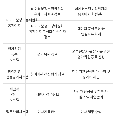
데이터분쟁조정위원회
데이터분쟁조정위원회
홈페이지 회원정보
홈페이지 회원관리
데이터분쟁조정위원회
홈페이지
데이터분쟁조정위원회
데이터 분쟁조정 등
홈페이지 분쟁조정 신청자
민원사무 처리
정보
평가위원
외부전문가 풀 운영을 위한
등록
평가위원 정보
평가위원 등록 신청
시스템
참여기관
참여기관 선정평가 수행 및
참여기관 선정평가 정보
선정평가시스템
평가비 지급
제안서
사업자 선정을 위한 평가·
접수
제안서 접수정보
심의 및 사업관리
시스템
업무관리시스템
인사기록카드
인사 업무 수행