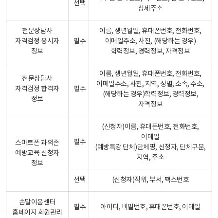
선택
상세주소
전문상담사
이름, 생년월일, 휴대폰번호, 전화번호,
자격검정 응시자
필수
이메일주소, 사진, (해당하는 경우)
정보
학력정보, 경력정보, 자격정보
이름, 생년월일, 휴대폰번호, 전화번호,
전문상담사
이메일주소, 사진, 지역, 성별, 소속, 주소,
자격검정 합격자
필수
(해당하는 경우)학력정보, 경력정보,
정보
자격정보
(신청자)이름, 휴대폰번호, 전화번호,
이메일
필수
스마트폰 과의존
(예방특강 단체)단체명, 신청자, 단체구분,
예방교육 신청자
지역, 주소
정보
선택
(신청자)직위, 부서, 팩스번호
손말이음센터
필수
아이디, 비밀번호, 휴대폰번호, 이메일
홈페이지 회원관리