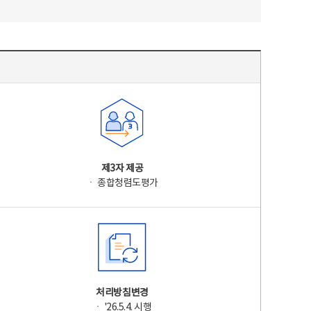
제3자 제공
ㆍ 종합청렴도평가
처리방침변경
ㆍ '26.5.4. 시행