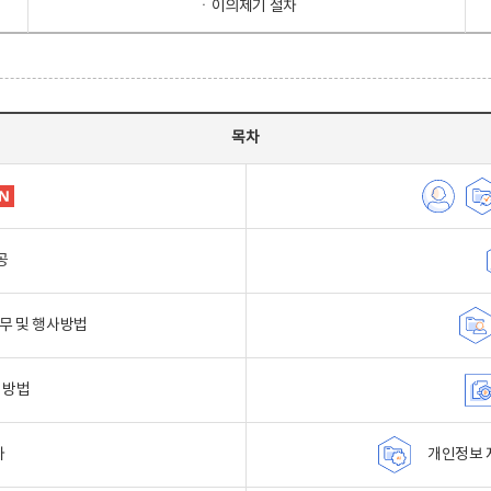
ㆍ이의제기 절차
목차
공
무 및 행사방법
 방법
자
개인정보 자