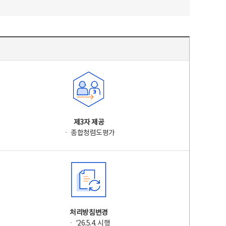
제3자 제공
ㆍ 종합청렴도평가
처리방침변경
ㆍ '26.5.4. 시행