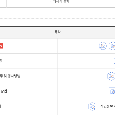
ㆍ이의제기 절차
목차
공
무 및 행사방법
 방법
자
개인정보 자