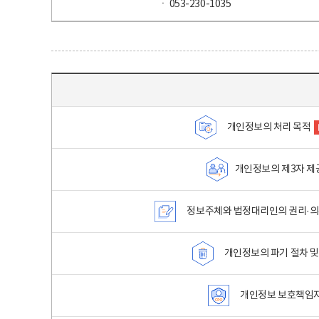
ㆍ 053-230-1035
목차 - 개인정보 처리방침 목차를 나타내는표
개인정보의 처리 목적
개인정보의 제3자 제
정보주체와 법정대리인의 권리·의
개인정보의 파기 절차 및
개인정보 보호책임