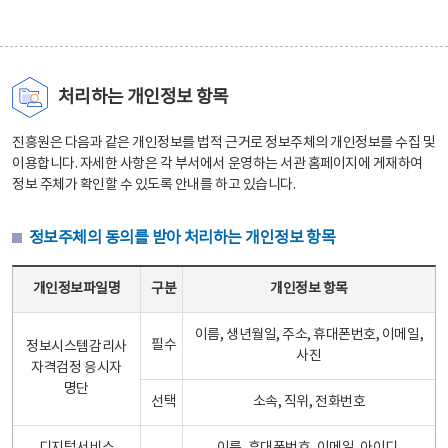
처리하는 개인정보 항목
진흥원은 다음과 같은 개인정보를 법적 근거로 정보주체의 개인정보를 수집 및
이용합니다. 자세한 사항은 각 부서에서 운영하는 서관 홈페이지에 게재하여
정보 주체가 확인할 수 있도록 안내를 하고 있습니다.
정보주체의 동의를 받아 처리하는 개인정보 항목
정보주체의 동의를 받아 처리하는 개인정보 항목 테이블 - 개인정보파일명, 구분, 개인정보 항목으로 구성
개인정보파일명
구분
개인정보 항목
이름, 생년월일, 주소, 휴대폰번호, 이메일,
필수
정보시스템감리사
사진
자격검정 응시자
명단
선택
소속, 직위, 전화번호