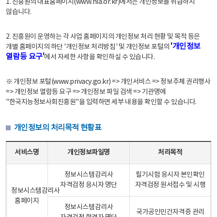
1. 진흥원의 대표홈페이지(www.nia.or.kr)에서는 개인정보를 취급하지
않습니다.
2. 진흥원이 운영하는 각 사업 홈페이지의 개인정보 처리 현황 및 목적 등은
'개인정보
개별 홈페이지의 하단 '개인정보 처리방침' 및 개인정보 포털의
열람등 요구'
에서 자세한 사항을 확인하실 수 있습니다.
※ 개인정보 포털(www.privacy.go.kr) => 개인서비스 => 정보주체 권리행사
=> 개인정보 열람등 요구 => 개인정보 파일 검색 => 기관명에
"한국지능정보사회진흥원"을 입력하면 세부 내용을 확인할 수 있습니다.
개인정보의 처리목적 현황표
개인정보의 처리목적 현황표 - 서비스명, 개인정보파일명, 처리목적으로 구성
서비스명
개인정보파일명
처리목적
정보시스템감리사
필기시험 응시자 본인확인
자격검정 응시자 명단
자격검정 원서접수 및 시행
정보시스템감리사
홈페이지
정보시스템감리사
국가공인민간자격증 관리