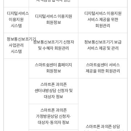
자격검정 합격자 명단
디지털서비스
디지털서비스 이용지원
디지털서비스 이용지원
이용지원
서비스 제공을 위한
회원정보
시스템
회원관리
정보통신보조기기
정보통신보조기기 신청자
정보통신보조기기 보급
사업관리
및 수혜자 회원관리
서비스 제공 및 관리
시스템
스마트쉼센터 홈페이지
스마트쉼센터 서비스
회원정보
제공을 위한 회원관리
스마트폰 과의존
센터내방상담 신청자 및
대상자 정보
스마트폰 과의존
가정방문상담 신청자·
대상자·동의자 정보
스마트폰 과의존 상담