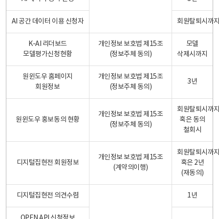
AI 공간 데이터 이용 신청자
회원탈퇴시까
K-AI 리더보드
개인정보 보호법 제15조
모델
모델평가신청현황
(정보주체 동의)
삭제시까지
원윈도우 홈페이지
개인정보 보호법 제15조
3년
회원정보
(정보주체 동의)
회원탈퇴시까
개인정보 보호법 제15조
원윈도우 홍보동의 현황
혹은 동의
(정보주체 동의)
철회시
회원탈퇴시까
개인정보 보호법 제15조
디지털집현전 회원정보
혹은 2년
(계약의이행)
(재동의)
디지털집현전 의견수렴
1년
OPEN API 신청정보