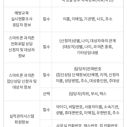
학생일 경우 학제정보(학교/학년)
예방교육
실시현황조사
필수
이름, 이메일, 기관명, 시도, 주소
응답자 정보
스마트폰 과의존
(신청자)성별, 나이, 대상자와의 관계
전화포털 상담
필수
(대상자)성별, 나이, 과의존 종류,
신청자 및 대상자
기타상담내용
정보
(담당자)전화번호
필수
(집단상담 단체정보)단체명, 지역, 신청자
스마트폰 과의존
이름, 상담방법, 주소, 대상총인원, 주대상
집단상담 신청자 및
대상자 정보
선택
(담당자)직위, 부서, 팩스
아이디, 비밀번호, 사용자이름, 소속기관,
필수
성별, 휴대폰번호, 이메일, 우편번호, 주소
실적관리시스템
회원정보
사무실 전화번호, 팩스번호, 집 전화번호,