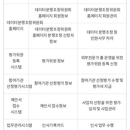
데이터분쟁조정위원회
데이터분쟁조정위원회
홈페이지 회원정보
홈페이지 회원관리
데이터분쟁조정위원회
홈페이지
데이터분쟁조정위원회
데이터 분쟁조정 등
홈페이지 분쟁조정 신청자
민원사무 처리
정보
평가위원
외부전문가 풀 운영을 위한
등록
평가위원 정보
평가위원 등록 신청
시스템
참여기관
참여기관 선정평가 수행 및
참여기관 선정평가 정보
선정평가시스템
평가비 지급
제안서
사업자 선정을 위한 평가·
접수
제안서 접수정보
심의 및 사업관리
시스템
업무관리시스템
인사기록카드
인사 업무 수행