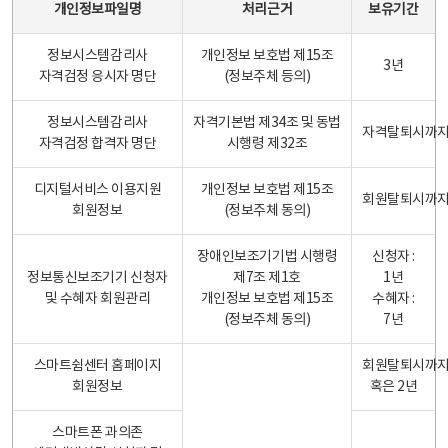
개인정보파일명
처리근거
보유기간
정보시스템감리사
개인정보 보호법 제15조
3년
자격검정 응시자 명단
(정보주체 등의)
정보시스템감리사
자격기본법 제34조 및 동법
자격탈퇴시까
자격검정 합격자 명단
시행령 제32조
디지털서비스 이용지원
개인정보 보호법 제15조
회원탈퇴시까
회원정보
(정보주체 동의)
장애인보조기기법 시행령
신청자 :
정보통신보조기기 신청자
제7조 제1호
1년
및 수혜자 회원관리
개인정보 보호법 제15조
수혜자 :
(정보주체 동의)
7년
스마트쉼센터 홈페이지
회원탈퇴시까
회원정보
혹은 2년
스마트폰 과의존