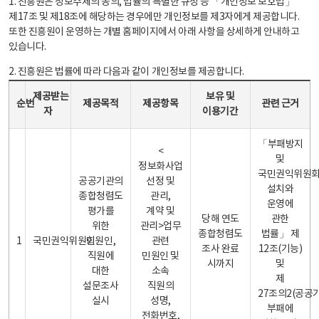
1. 진흥원은 정보주체의 동의, 법률의 특별한 규정 등 「개인정보 보호법」
제17조 및 제18조에 해당하는 경우에만 개인정보를 제3자에게 제공합니다.
또한 진흥원이 운영하는 개별 홈페이지에서 아래 사항을 상세하게 안내하고
있습니다.
2. 진흥원은 법률에 따라 다음과 같이 개인정보를 제공합니다.
개인정보 제공 안내표 - 순번, 제공받는자, 제공목적, 제공항목, 보유 및 이용기간 관련 근거로 구성
제공받는
보유 및
순번
제공목적
제공항목
관련 근거
자
이용기간
「부패방지
<
및
정보화사업
국민권익위원
공공기관의
선정 및
설치와
종합청렴도
관리,
운영에
평가를
계약 및
당해 연도
관한
위한
관리>업무
종합청렴도
법률」 제
1
국민권익위원회
민원인,
관련
조사 완료
12조(기능)
직원에
민원인 및
시까지
및
대한
소속
제
설문조사
직원의
27조의2(공공
실시
성명,
부패에
전화번호,