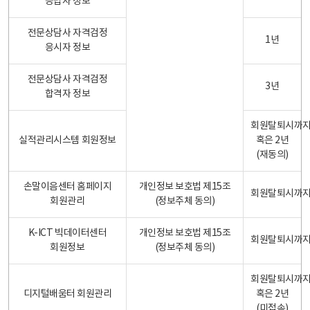
응답자 정보
전문상담사 자격검정
1년
응시자 정보
전문상담사 자격검정
3년
합격자 정보
회원탈퇴시까
실적관리시스템 회원정보
혹은 2년
(재동의)
손말이음센터 홈페이지
개인정보 보호법 제15조
회원탈퇴시까
회원관리
(정보주체 동의)
K-ICT 빅데이터센터
개인정보 보호법 제15조
회원탈퇴시까
회원정보
(정보주체 동의)
회원탈퇴시까
디지털배움터 회원관리
혹은 2년
(미접속)