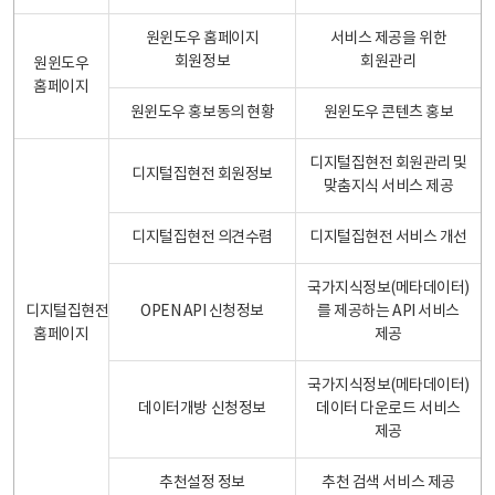
원윈도우 홈페이지
서비스 제공을 위한
회원정보
회원관리
원윈도우
홈페이지
원윈도우 홍보동의 현황
원윈도우 콘텐츠 홍보
디지털집현전 회원관리 및
디지털집현전 회원정보
맞춤지식 서비스 제공
디지털집현전 의견수렴
디지털집현전 서비스 개선
국가지식정보(메타데이터)
디지털집현전
OPEN API 신청정보
를 제공하는 API 서비스
홈페이지
제공
국가지식정보(메타데이터)
데이터개방 신청정보
데이터 다운로드 서비스
제공
추천설정 정보
추천 검색 서비스 제공