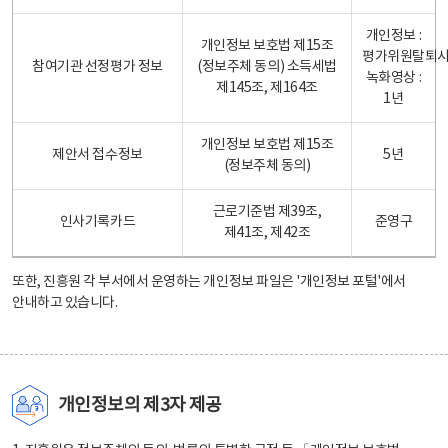
개인정보 :
개인정보 보호법 제15조
평가위원탈퇴
참여기관 선정평가 정보
(정보주체 동의) 소득세법
녹화영상 :
제145조, 제164조
1년
개인정보 보호법 제15조
제안서 접수정보
5년
(정보주체 동의)
근로기준법 제39조,
인사기록카드
준영구
제41조, 제42조
또한, 진흥원 각 부서에서 운영하는 개인정보 파일은
'개인정보 포털'
에서
안내하고 있습니다.
개인정보의 제3자 제공