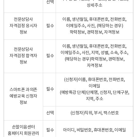
선택
상세주소
전문상담사
이름, 생년월일, 휴대폰번호, 전화번호,
자격검정 응시자
필수
이메일주소, 사진, (해당하는 경우)
정보
학력정보, 경력정보, 자격정보
이름, 생년월일, 휴대폰번호, 전화번호,
전문상담사
이메일주소, 사진, 지역, 성별, 소속, 주소,
자격검정 합격자
필수
(해당하는 경우)학력정보, 경력정보,
정보
자격정보
(신청자)이름, 휴대폰번호, 전화번호,
이메일
필수
스마트폰 과의존
(예방특강 단체)단체명, 신청자, 단체구분,
예방교육 신청자
지역, 주소
정보
선택
(신청자)직위, 부서, 팩스번호
손말이음센터
필수
아이디, 비밀번호, 휴대폰번호, 이메일
홈페이지 회원관리