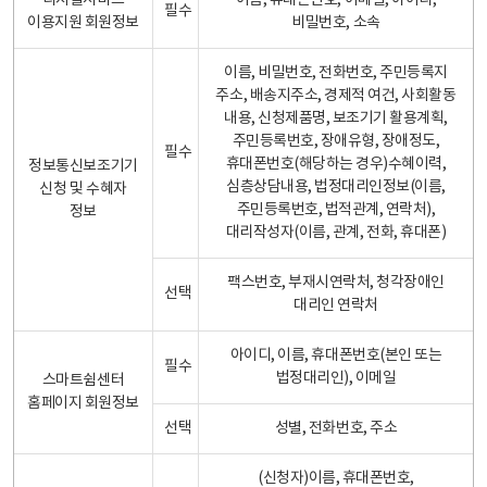
디지털서비스
이름, 휴대폰번호, 이메일, 아이디,
필수
이용지원 회원정보
비밀번호, 소속
이름, 비밀번호, 전화번호, 주민등록지
주소, 배송지주소, 경제적 여건, 사회활동
내용, 신청제품명, 보조기기 활용계획,
주민등록번호, 장애유형, 장애정도,
필수
휴대폰번호(해당하는 경우)수혜이력,
정보통신보조기기
심층상담내용, 법정대리인정보(이름,
신청 및 수혜자
주민등록번호, 법적관계, 연락처),
정보
대리작성자(이름, 관계, 전화, 휴대폰)
팩스번호, 부재시연락처, 청각장애인
선택
대리인 연락처
아이디, 이름, 휴대폰번호(본인 또는
필수
법정대리인), 이메일
스마트쉼센터
홈페이지 회원정보
선택
성별, 전화번호, 주소
(신청자)이름, 휴대폰번호,