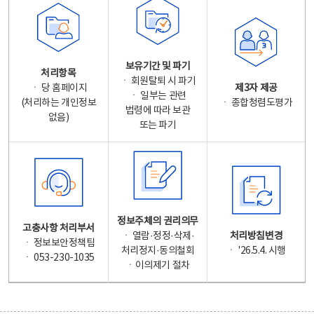
보유기간 및 파기
처리항목
ㆍ 회원탈퇴 시 파기
ㆍ 당 홈페이지
제3자 제공
ㆍ 일부는 관련
(처리하는 개인정보
ㆍ 종합청렴도평가
법령에 따라 보관
없음)
또는 파기
정보주체의 권리의무
고충사항 처리부서
ㆍ 열람·정정·삭제·
처리방침변경
ㆍ 정보보안정책팀
처리정지·동의철회
ㆍ '26.5.4. 시행
ㆍ 053-230-1035
ㆍ이의제기 절차