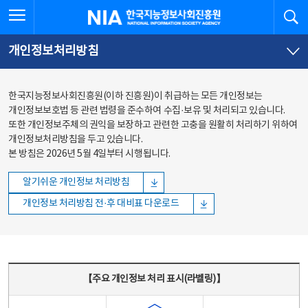
본문
전체메뉴
전체메뉴 열기
검
한국지능정보사회진흥원
바로가기
바로가기
개인정보처리방침
한국지능정보사회진흥원(이하 진흥원)이 취급하는 모든 개인정보는
개인정보보호법 등 관련 법령을 준수하여 수집·보유 및 처리되고 있습니다.
또한 개인정보주체의 권익을 보장하고 관련한 고충을 원활히 처리하기 위하여
개인정보처리방침을 두고 있습니다.
본 방침은 2026년 5월 4일부터 시행됩니다.
알기쉬운 개인정보 처리방침
개인정보 처리방침 전·후 대비표 다운로드
주요 개인정보 처리 표시(라벨링) - 주요 개인정보 처리 표시를 나타내는표
【주요 개인정보 처리 표시(라벨링)】