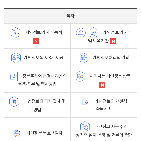
목차 - 개인정보 처리방침 목차를 나타내는표
목차
개인정보의 처리
개인정보의 처리 목적
및 보유기간
개인정보처리의 위탁
개인정보의 제3자 제공
정보주체와 법정대리인의
처리하는 개인정보 항목
권리·의무 및 행사방법
개인정보의 파기 절차 및
개인정보의 안전성
확보조치
방법
개인정보 자동 수집
개인정보 보호책임자
장치의 설치·운영 및 거부에 관한