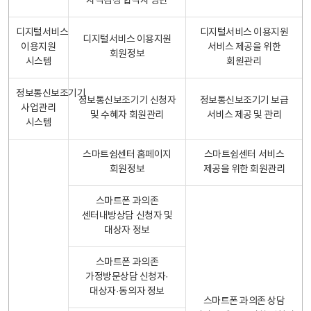
자격검정 합격자 명단
디지털서비스
디지털서비스 이용지원
디지털서비스 이용지원
이용지원
서비스 제공을 위한
회원정보
시스템
회원관리
정보통신보조기기
정보통신보조기기 신청자
정보통신보조기기 보급
사업관리
및 수혜자 회원관리
서비스 제공 및 관리
시스템
스마트쉼센터 홈페이지
스마트쉼센터 서비스
회원정보
제공을 위한 회원관리
스마트폰 과의존
센터내방상담 신청자 및
대상자 정보
스마트폰 과의존
가정방문상담 신청자·
대상자·동의자 정보
스마트폰 과의존 상담