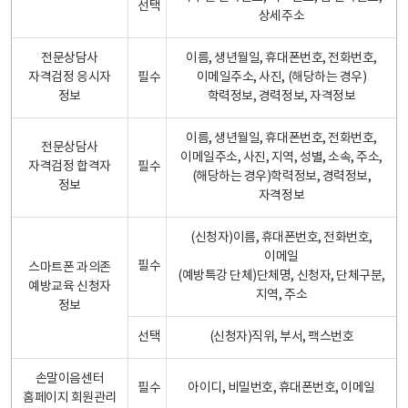
선택
상세주소
전문상담사
이름, 생년월일, 휴대폰번호, 전화번호,
자격검정 응시자
필수
이메일주소, 사진, (해당하는 경우)
정보
학력정보, 경력정보, 자격정보
이름, 생년월일, 휴대폰번호, 전화번호,
전문상담사
이메일주소, 사진, 지역, 성별, 소속, 주소,
자격검정 합격자
필수
(해당하는 경우)학력정보, 경력정보,
정보
자격정보
(신청자)이름, 휴대폰번호, 전화번호,
이메일
필수
스마트폰 과의존
(예방특강 단체)단체명, 신청자, 단체구분,
예방교육 신청자
지역, 주소
정보
선택
(신청자)직위, 부서, 팩스번호
손말이음센터
필수
아이디, 비밀번호, 휴대폰번호, 이메일
홈페이지 회원관리