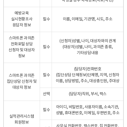
학생일 경우 학제정보(학교/학년)
예방교육
실시현황조사
필수
이름, 이메일, 기관명, 시도, 주소
응답자 정보
스마트폰 과의존
(신청자)성별, 나이, 대상자와의 관계
전화포털 상담
필수
(대상자)성별, 나이, 과의존 종류,
신청자 및 대상자
기타상담내용
정보
(담당자)전화번호
필수
(집단상담 단체정보)단체명, 지역, 신청자
스마트폰 과의존
이름, 상담방법, 주소, 대상총인원, 주대상
집단상담 신청자 및
대상자 정보
선택
(담당자)직위, 부서, 팩스
아이디, 비밀번호, 사용자이름, 소속기관,
필수
성별, 휴대폰번호, 이메일, 우편번호, 주소
실적관리시스템
회원정보
사무실 전화번호, 팩스번호, 집 전화번호,