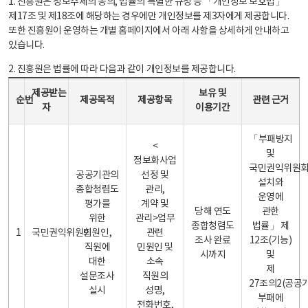
1. 진흥원은 정보주체의 동의, 법률의 특별한 규정 등 「개인정보 보호법」
제17조 및 제18조에 해당하는 경우에만 개인정보를 제3자에게 제공합니다.
또한 진흥원이 운영하는 개별 홈페이지에서 아래 사항을 상세하게 안내하고
있습니다.
2. 진흥원은 법률에 따라 다음과 같이 개인정보를 제공합니다.
개인정보 제공 안내표 - 순번, 제공받는자, 제공목적, 제공항목, 보유 및 이용기간 관련 근거로 구성
제공받는
보유 및
순번
제공목적
제공항목
관련 근거
자
이용기간
「부패방지
<
및
정보화사업
국민권익위원
공공기관의
선정 및
설치와
종합청렴도
관리,
운영에
평가를
계약 및
당해 연도
관한
위한
관리>업무
종합청렴도
법률」 제
1
국민권익위원회
민원인,
관련
조사 완료
12조(기능)
직원에
민원인 및
시까지
및
대한
소속
제
설문조사
직원의
27조의2(공공
실시
성명,
부패에
전화번호,