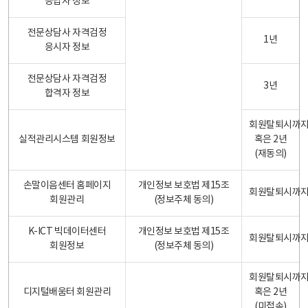
응답자 정보
전문상담사 자격검정
1년
응시자 정보
전문상담사 자격검정
3년
합격자 정보
회원탈퇴시까
실적관리시스템 회원정보
혹은 2년
(재동의)
손말이음센터 홈페이지
개인정보 보호법 제15조
회원탈퇴시까
회원관리
(정보주체 동의)
K-ICT 빅데이터센터
개인정보 보호법 제15조
회원탈퇴시까
회원정보
(정보주체 동의)
회원탈퇴시까
디지털배움터 회원관리
혹은 2년
(미접속)