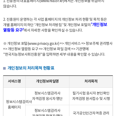
1. 진흥원의 대표홈페이지(www.nia.or.kr)에서는 개인정보를 취급하지
않습니다.
2. 진흥원이 운영하는 각 사업 홈페이지의 개인정보 처리 현황 및 목적 등은
'개인정보
개별 홈페이지의 하단 '개인정보 처리방침' 및 개인정보 포털의
열람등 요구'
에서 자세한 사항을 확인하실 수 있습니다.
※ 개인정보 포털(www.privacy.go.kr) => 개인서비스 => 정보주체 권리행사
=> 개인정보 열람등 요구 => 개인정보 파일 검색 => 기관명에
"한국지능정보사회진흥원"을 입력하면 세부 내용을 확인할 수 있습니다.
개인정보의 처리목적 현황표
개인정보의 처리목적 현황표 - 서비스명, 개인정보파일명, 처리목적으로 구성
서비스명
개인정보파일명
처리목적
정보시스템감리사
필기시험 응시자 본인확인
자격검정 응시자 명단
자격검정 원서접수 및 시행
정보시스템감리사
홈페이지
정보시스템감리사
국가공인민간자격증 관리