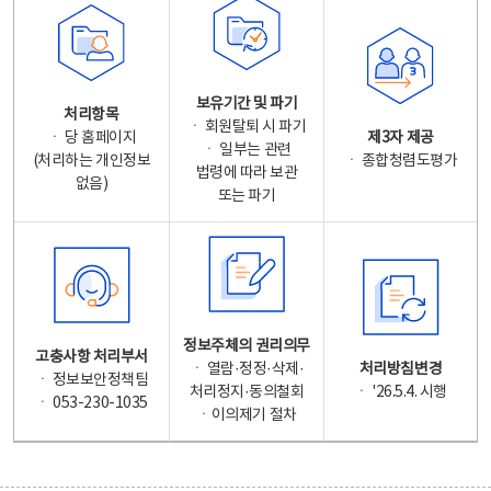
보유기간 및 파기
처리항목
ㆍ 회원탈퇴 시 파기
ㆍ 당 홈페이지
제3자 제공
ㆍ 일부는 관련
(처리하는 개인정보
ㆍ 종합청렴도평가
법령에 따라 보관
없음)
또는 파기
정보주체의 권리의무
고충사항 처리부서
ㆍ 열람·정정·삭제·
처리방침변경
ㆍ 정보보안정책팀
처리정지·동의철회
ㆍ '26.5.4. 시행
ㆍ 053-230-1035
ㆍ이의제기 절차