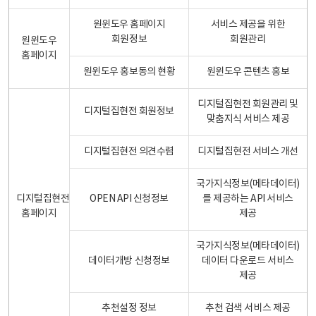
원윈도우 홈페이지
서비스 제공을 위한
회원정보
회원관리
원윈도우
홈페이지
원윈도우 홍보동의 현황
원윈도우 콘텐츠 홍보
디지털집현전 회원관리 및
디지털집현전 회원정보
맞춤지식 서비스 제공
디지털집현전 의견수렴
디지털집현전 서비스 개선
국가지식정보(메타데이터)
디지털집현전
OPEN API 신청정보
를 제공하는 API 서비스
홈페이지
제공
국가지식정보(메타데이터)
데이터개방 신청정보
데이터 다운로드 서비스
제공
추천설정 정보
추천 검색 서비스 제공