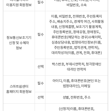
디지털서비스
이름, 휴대폰번호, 이메일, 아이디,
필수
이용지원 회원정보
비밀번호, 소속
이름, 비밀번호, 전화번호, 주민등록지
주소, 배송지주소, 경제적 여건, 사회활동
내용, 신청제품명, 보조기기 활용계획,
주민등록번호, 장애유형, 장애정도,
필수
휴대폰번호(해당하는 경우)수혜이력,
정보통신보조기기
심층상담내용, 법정대리인정보(이름,
신청 및 수혜자
주민등록번호, 법적관계, 연락처),
정보
대리작성자(이름, 관계, 전화, 휴대폰)
팩스번호, 부재시연락처, 청각장애인
선택
대리인 연락처
아이디, 이름, 휴대폰번호(본인 또는
필수
법정대리인), 이메일
스마트쉼센터
홈페이지 회원정보
선택
성별, 전화번호, 주소
(신청자)이름, 휴대폰번호,