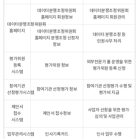
데이터분쟁조정위원회
데이터분쟁조정위원회
홈페이지 회원정보
홈페이지 회원관리
데이터분쟁조정위원회
홈페이지
데이터분쟁조정위원회
데이터 분쟁조정 등
홈페이지 분쟁조정 신청자
민원사무 처리
정보
평가위원
외부전문가 풀 운영을 위한
등록
평가위원 정보
평가위원 등록 신청
시스템
참여기관
참여기관 선정평가 수행 및
참여기관 선정평가 정보
선정평가시스템
평가비 지급
제안서
사업자 선정을 위한 평가·
접수
제안서 접수정보
심의 및 사업관리
시스템
업무관리시스템
인사기록카드
인사 업무 수행