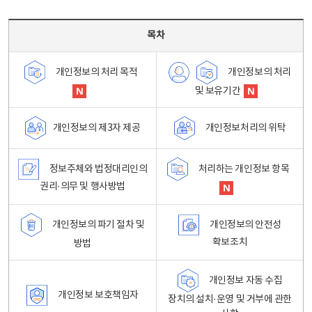
목차 - 개인정보 처리방침 목차를 나타내는표
목차
개인정보의 처리
개인정보의 처리 목적
및 보유기간
개인정보처리의 위탁
개인정보의 제3자 제공
정보주체와 법정대리인의
처리하는 개인정보 항목
권리·의무 및 행사방법
개인정보의 파기 절차 및
개인정보의 안전성
확보조치
방법
개인정보 자동 수집
개인정보 보호책임자
장치의 설치·운영 및 거부에 관한