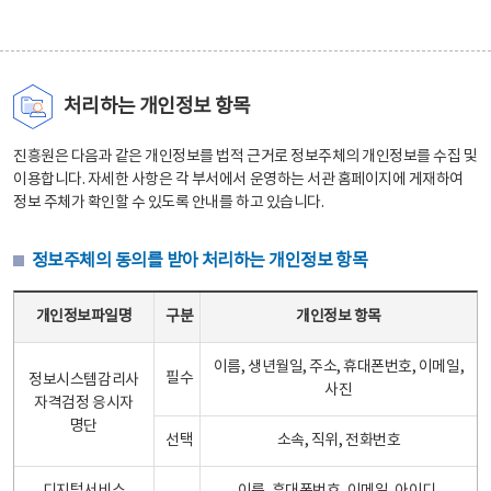
처리하는 개인정보 항목
진흥원은 다음과 같은 개인정보를 법적 근거로 정보주체의 개인정보를 수집 및
이용합니다. 자세한 사항은 각 부서에서 운영하는 서관 홈페이지에 게재하여
정보 주체가 확인할 수 있도록 안내를 하고 있습니다.
정보주체의 동의를 받아 처리하는 개인정보 항목
정보주체의 동의를 받아 처리하는 개인정보 항목 테이블 - 개인정보파일명, 구분, 개인정보 항목으로 구성
개인정보파일명
구분
개인정보 항목
이름, 생년월일, 주소, 휴대폰번호, 이메일,
필수
정보시스템감리사
사진
자격검정 응시자
명단
선택
소속, 직위, 전화번호