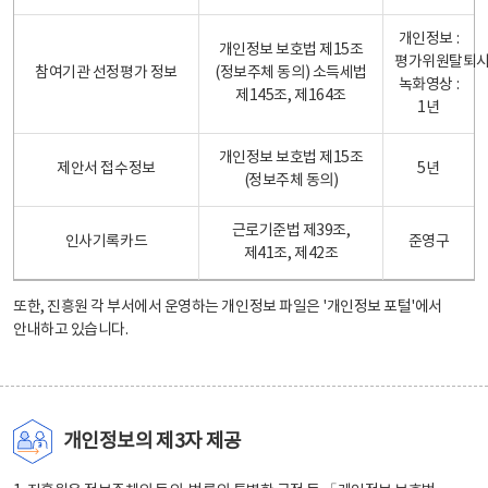
개인정보 :
개인정보 보호법 제15조
평가위원탈퇴
참여기관 선정평가 정보
(정보주체 동의) 소득세법
녹화영상 :
제145조, 제164조
1년
개인정보 보호법 제15조
제안서 접수정보
5년
(정보주체 동의)
근로기준법 제39조,
인사기록카드
준영구
제41조, 제42조
또한, 진흥원 각 부서에서 운영하는 개인정보 파일은
'개인정보 포털'
에서
안내하고 있습니다.
개인정보의 제3자 제공