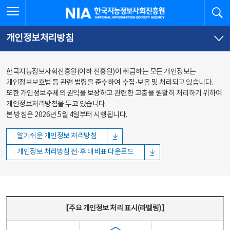
본문
전체메뉴
전체메뉴 열기
검
한국지능정보사회진흥원
바로가기
바로가기
개인정보처리방침
한국지능정보사회진흥원(이하 진흥원)이 취급하는 모든 개인정보는
개인정보보호법 등 관련 법령을 준수하여 수집·보유 및 처리되고 있습니다.
또한 개인정보주체의 권익을 보장하고 관련한 고충을 원활히 처리하기 위하여
개인정보처리방침을 두고 있습니다.
본 방침은 2026년 5월 4일부터 시행됩니다.
알기쉬운 개인정보 처리방침
개인정보 처리방침 전·후 대비표 다운로드
주요 개인정보 처리 표시(라벨링) - 주요 개인정보 처리 표시를 나타내는표
【주요 개인정보 처리 표시(라벨링)】