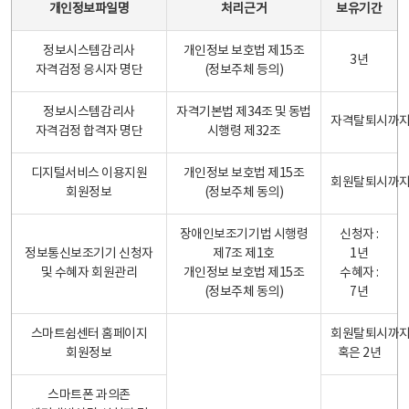
개인정보파일명
처리근거
보유기간
정보시스템감리사
개인정보 보호법 제15조
3년
자격검정 응시자 명단
(정보주체 등의)
정보시스템감리사
자격기본법 제34조 및 동법
자격탈퇴시까
자격검정 합격자 명단
시행령 제32조
디지털서비스 이용지원
개인정보 보호법 제15조
회원탈퇴시까
회원정보
(정보주체 동의)
장애인보조기기법 시행령
신청자 :
정보통신보조기기 신청자
제7조 제1호
1년
및 수혜자 회원관리
개인정보 보호법 제15조
수혜자 :
(정보주체 동의)
7년
스마트쉼센터 홈페이지
회원탈퇴시까
회원정보
혹은 2년
스마트폰 과의존