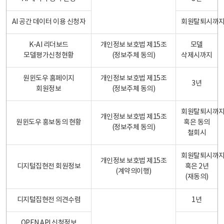
AI 공간 데이터 이용 신청자
회원탈퇴시까
K-AI 리더보드
개인정보 보호법 제15조
모델
모델평가신청현황
(정보주체 동의)
삭제시까지
원윈도우 홈페이지
개인정보 보호법 제15조
3년
회원정보
(정보주체 동의)
회원탈퇴시까
개인정보 보호법 제15조
원윈도우 홍보동의 현황
혹은 동의
(정보주체 동의)
철회시
회원탈퇴시까
개인정보 보호법 제15조
디지털집현전 회원정보
혹은 2년
(계약의이행)
(재동의)
디지털집현전 의견수렴
1년
OPEN API 신청정보