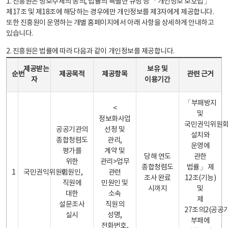
1. 진흥원은 정보주체의 동의, 법률의 특별한 규정 등 「개인정보 보호법」
제17조 및 제18조에 해당하는 경우에만 개인정보를 제3자에게 제공합니다.
또한 진흥원이 운영하는 개별 홈페이지에서 아래 사항을 상세하게 안내하고
있습니다.
2. 진흥원은 법률에 따라 다음과 같이 개인정보를 제공합니다.
개인정보 제공 안내표 - 순번, 제공받는자, 제공목적, 제공항목, 보유 및 이용기간 관련 근거로 구성
제공받는
보유 및
순번
제공목적
제공항목
관련 근거
자
이용기간
「부패방지
<
및
정보화사업
국민권익위원
공공기관의
선정 및
설치와
종합청렴도
관리,
운영에
평가를
계약 및
당해 연도
관한
위한
관리>업무
종합청렴도
법률」 제
1
국민권익위원회
민원인,
관련
조사 완료
12조(기능)
직원에
민원인 및
시까지
및
대한
소속
제
설문조사
직원의
27조의2(공공
실시
성명,
부패에
전화번호,