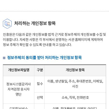
처리하는 개인정보 항목
진흥원은 다음과 같은 개인정보를 법적 근거로 정보주체의 개인정보를 수집 및
이용합니다. 자세한 사항은 각 부서에서 운영하는 서관 홈페이지에 게재하여
정보 주체가 확인할 수 있도록 안내를 하고 있습니다.
정보주체의 동의를 받아 처리하는 개인정보 항목
정보주체의 동의를 받아 처리하는 개인정보 항목 테이블 - 개인정보파일명, 구분, 개인정보 항목으로 구성
개인정보파일명
구분
개인정보 항목
이름, 생년월일, 주소, 휴대폰번호, 이메일,
필수
정보시스템감리사
사진
자격검정 응시자
명단
선택
소속, 직위, 전화번호