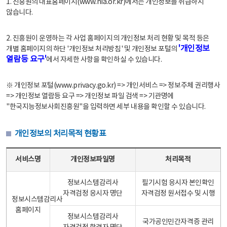
1. 진흥원의 대표홈페이지(www.nia.or.kr)에서는 개인정보를 취급하지
않습니다.
2. 진흥원이 운영하는 각 사업 홈페이지의 개인정보 처리 현황 및 목적 등은
'개인정보
개별 홈페이지의 하단 '개인정보 처리방침' 및 개인정보 포털의
열람등 요구'
에서 자세한 사항을 확인하실 수 있습니다.
※ 개인정보 포털(www.privacy.go.kr) => 개인서비스 => 정보주체 권리행사
=> 개인정보 열람등 요구 => 개인정보 파일 검색 => 기관명에
"한국지능정보사회진흥원"을 입력하면 세부 내용을 확인할 수 있습니다.
개인정보의 처리목적 현황표
개인정보의 처리목적 현황표 - 서비스명, 개인정보파일명, 처리목적으로 구성
서비스명
개인정보파일명
처리목적
정보시스템감리사
필기시험 응시자 본인확인
자격검정 응시자 명단
자격검정 원서접수 및 시행
정보시스템감리사
홈페이지
정보시스템감리사
국가공인민간자격증 관리