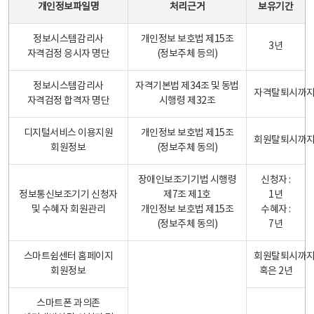
개인정보파일명
처리근거
보유기간
정보시스템감리사
개인정보 보호법 제15조
3년
자격검정 응시자 명단
(정보주체 등의)
정보시스템감리사
자격기본법 제34조 및 동법
자격탈퇴시까
자격검정 합격자 명단
시행령 제32조
디지털서비스 이용지원
개인정보 보호법 제15조
회원탈퇴시까
회원정보
(정보주체 동의)
장애인보조기기법 시행령
신청자 :
정보통신보조기기 신청자
제7조 제1호
1년
및 수혜자 회원관리
개인정보 보호법 제15조
수혜자 :
(정보주체 동의)
7년
스마트쉼센터 홈페이지
회원탈퇴시까
회원정보
혹은 2년
스마트폰 과의존