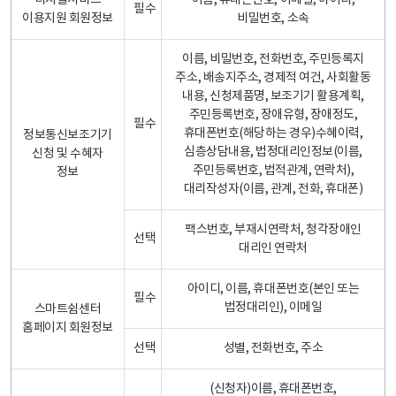
디지털서비스
이름, 휴대폰번호, 이메일, 아이디,
필수
이용지원 회원정보
비밀번호, 소속
이름, 비밀번호, 전화번호, 주민등록지
주소, 배송지주소, 경제적 여건, 사회활동
내용, 신청제품명, 보조기기 활용계획,
주민등록번호, 장애유형, 장애정도,
필수
휴대폰번호(해당하는 경우)수혜이력,
정보통신보조기기
심층상담내용, 법정대리인정보(이름,
신청 및 수혜자
주민등록번호, 법적관계, 연락처),
정보
대리작성자(이름, 관계, 전화, 휴대폰)
팩스번호, 부재시연락처, 청각장애인
선택
대리인 연락처
아이디, 이름, 휴대폰번호(본인 또는
필수
법정대리인), 이메일
스마트쉼센터
홈페이지 회원정보
선택
성별, 전화번호, 주소
(신청자)이름, 휴대폰번호,