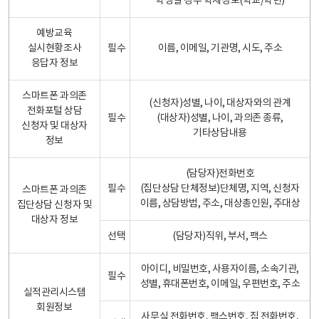
학생일 경우 학제정보(학교/학년)
예방교육
실시현황조사
필수
이름, 이메일, 기관명, 시도, 주소
응답자 정보
스마트폰 과의존
(신청자)성별, 나이, 대상자와의 관계
전화포털 상담
필수
(대상자)성별, 나이, 과의존 종류,
신청자 및 대상자
기타상담내용
정보
(담당자)전화번호
필수
(집단상담 단체정보)단체명, 지역, 신청자
스마트폰 과의존
이름, 상담방법, 주소, 대상총인원, 주대상
집단상담 신청자 및
대상자 정보
선택
(담당자)직위, 부서, 팩스
아이디, 비밀번호, 사용자이름, 소속기관,
필수
성별, 휴대폰번호, 이메일, 우편번호, 주소
실적관리시스템
회원정보
사무실 전화번호, 팩스번호, 집 전화번호,