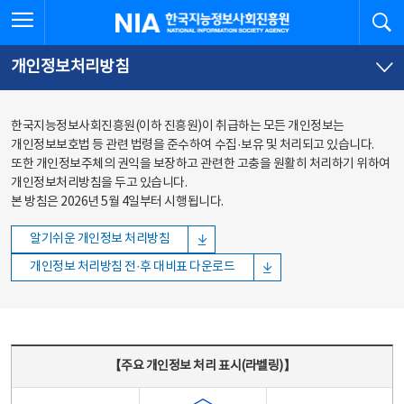
본문
전체메뉴
전체메뉴 열기
검
한국지능정보사회진흥원
바로가기
바로가기
개인정보처리방침
한국지능정보사회진흥원(이하 진흥원)이 취급하는 모든 개인정보는
개인정보보호법 등 관련 법령을 준수하여 수집·보유 및 처리되고 있습니다.
또한 개인정보주체의 권익을 보장하고 관련한 고충을 원활히 처리하기 위하여
개인정보처리방침을 두고 있습니다.
본 방침은 2026년 5월 4일부터 시행됩니다.
알기쉬운 개인정보 처리방침
개인정보 처리방침 전·후 대비표 다운로드
주요 개인정보 처리 표시(라벨링) - 주요 개인정보 처리 표시를 나타내는표
【주요 개인정보 처리 표시(라벨링)】