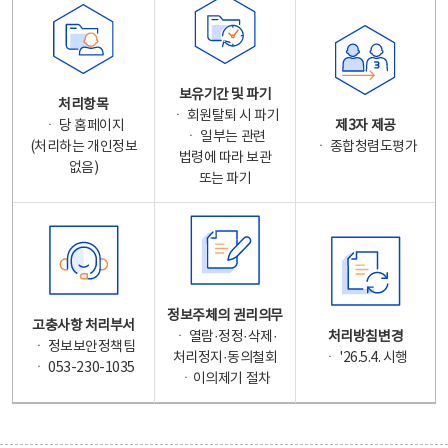
보유기간 및 파기
처리항목
ㆍ 회원탈퇴 시 파기
ㆍ 당 홈페이지
제3자 제공
ㆍ 일부는 관련
(처리하는 개인정보
ㆍ 종합청렴도평가
법령에 따라 보관
없음)
또는 파기
정보주체의 권리의무
고충사항 처리부서
ㆍ 열람·정정·삭제·
처리방침변경
ㆍ 정보보안정책팀
처리정지·동의철회
ㆍ '26.5.4. 시행
ㆍ 053-230-1035
ㆍ이의제기 절차