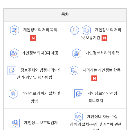
목차 - 개인정보 처리방침 목차를 나타내는표
목차
개인정보의 처리
개인정보의 처리 목적
및 보유기간
개인정보처리의 위탁
개인정보의 제3자 제공
정보주체와 법정대리인의
처리하는 개인정보 항목
권리·의무 및 행사방법
개인정보의 파기 절차 및
개인정보의 안전성
확보조치
방법
개인정보 자동 수집
개인정보 보호책임자
장치의 설치·운영 및 거부에 관한