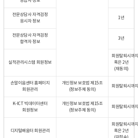
응답자 정보
전문상담사 자격검정
1년
응시자 정보
전문상담사 자격검정
3년
합격자 정보
회원탈퇴시까
실적관리시스템 회원정보
혹은 2년
(재동의)
손말이음센터 홈페이지
개인정보 보호법 제15조
회원탈퇴시까
회원관리
(정보주체 동의)
K-ICT 빅데이터센터
개인정보 보호법 제15조
회원탈퇴시까
회원정보
(정보주체 동의)
회원탈퇴시까
디지털배움터 회원관리
혹은 2년
(미접속)