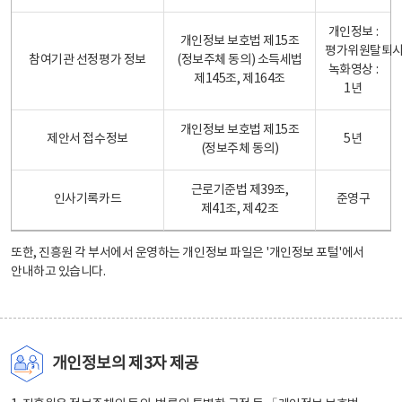
개인정보 :
개인정보 보호법 제15조
평가위원탈퇴
참여기관 선정평가 정보
(정보주체 동의) 소득세법
녹화영상 :
제145조, 제164조
1년
개인정보 보호법 제15조
제안서 접수정보
5년
(정보주체 동의)
근로기준법 제39조,
인사기록카드
준영구
제41조, 제42조
또한, 진흥원 각 부서에서 운영하는 개인정보 파일은
'개인정보 포털'
에서
안내하고 있습니다.
개인정보의 제3자 제공