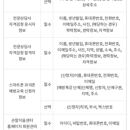
선택
상세주소
전문상담사
이름, 생년월일, 휴대폰번호, 전화번호,
자격검정 응시자
필수
이메일주소, 사진, (해당하는 경우)
정보
학력정보, 경력정보, 자격정보
이름, 생년월일, 휴대폰번호, 전화번호,
전문상담사
이메일주소, 사진, 지역, 성별, 소속, 주소,
자격검정 합격자
필수
(해당하는 경우)학력정보, 경력정보,
정보
자격정보
(신청자)이름, 휴대폰번호, 전화번호,
이메일
필수
스마트폰 과의존
(예방특강 단체)단체명, 신청자, 단체구분,
예방교육 신청자
지역, 주소
정보
선택
(신청자)직위, 부서, 팩스번호
손말이음센터
필수
아이디, 비밀번호, 휴대폰번호, 이메일
홈페이지 회원관리