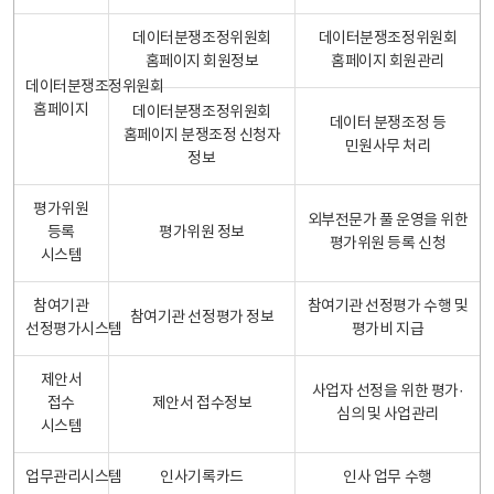
데이터분쟁조정위원회
데이터분쟁조정위원회
홈페이지 회원정보
홈페이지 회원관리
데이터분쟁조정위원회
홈페이지
데이터분쟁조정위원회
데이터 분쟁조정 등
홈페이지 분쟁조정 신청자
민원사무 처리
정보
평가위원
외부전문가 풀 운영을 위한
등록
평가위원 정보
평가위원 등록 신청
시스템
참여기관
참여기관 선정평가 수행 및
참여기관 선정평가 정보
선정평가시스템
평가비 지급
제안서
사업자 선정을 위한 평가·
접수
제안서 접수정보
심의 및 사업관리
시스템
업무관리시스템
인사기록카드
인사 업무 수행