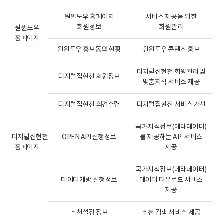
원윈도우 홈페이지
서비스 제공을 위한
회원정보
회원관리
원윈도우
홈페이지
원윈도우 홍보동의 현황
원윈도우 콘텐츠 홍보
디지털집현전 회원관리 및
디지털집현전 회원정보
맞춤지식 서비스 제공
디지털집현전 의견수렴
디지털집현전 서비스 개선
국가지식정보(메타데이터)
디지털집현전
OPEN API 신청정보
를 제공하는 API 서비스
홈페이지
제공
국가지식정보(메타데이터)
데이터개방 신청정보
데이터 다운로드 서비스
제공
추천설정 정보
추천 검색 서비스 제공