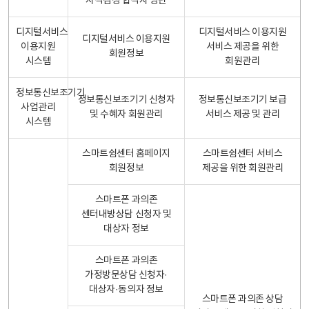
자격검정 합격자 명단
디지털서비스
디지털서비스 이용지원
디지털서비스 이용지원
이용지원
서비스 제공을 위한
회원정보
시스템
회원관리
정보통신보조기기
정보통신보조기기 신청자
정보통신보조기기 보급
사업관리
및 수혜자 회원관리
서비스 제공 및 관리
시스템
스마트쉼센터 홈페이지
스마트쉼센터 서비스
회원정보
제공을 위한 회원관리
스마트폰 과의존
센터내방상담 신청자 및
대상자 정보
스마트폰 과의존
가정방문상담 신청자·
대상자·동의자 정보
스마트폰 과의존 상담