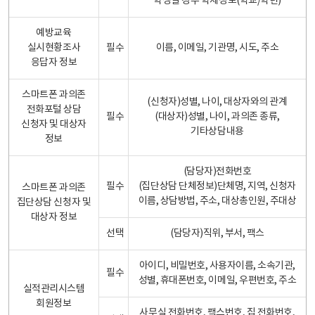
학생일 경우 학제정보(학교/학년)
예방교육
실시현황조사
필수
이름, 이메일, 기관명, 시도, 주소
응답자 정보
스마트폰 과의존
(신청자)성별, 나이, 대상자와의 관계
전화포털 상담
필수
(대상자)성별, 나이, 과의존 종류,
신청자 및 대상자
기타상담내용
정보
(담당자)전화번호
필수
(집단상담 단체정보)단체명, 지역, 신청자
스마트폰 과의존
이름, 상담방법, 주소, 대상총인원, 주대상
집단상담 신청자 및
대상자 정보
선택
(담당자)직위, 부서, 팩스
아이디, 비밀번호, 사용자이름, 소속기관,
필수
성별, 휴대폰번호, 이메일, 우편번호, 주소
실적관리시스템
회원정보
사무실 전화번호, 팩스번호, 집 전화번호,