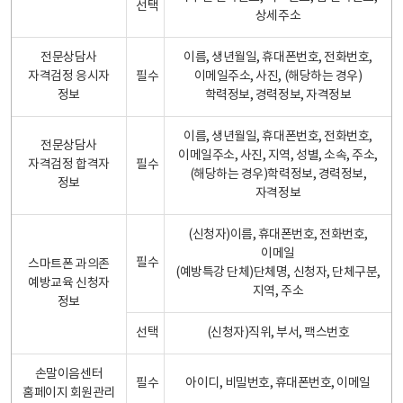
선택
상세주소
전문상담사
이름, 생년월일, 휴대폰번호, 전화번호,
자격검정 응시자
필수
이메일주소, 사진, (해당하는 경우)
정보
학력정보, 경력정보, 자격정보
이름, 생년월일, 휴대폰번호, 전화번호,
전문상담사
이메일주소, 사진, 지역, 성별, 소속, 주소,
자격검정 합격자
필수
(해당하는 경우)학력정보, 경력정보,
정보
자격정보
(신청자)이름, 휴대폰번호, 전화번호,
이메일
필수
스마트폰 과의존
(예방특강 단체)단체명, 신청자, 단체구분,
예방교육 신청자
지역, 주소
정보
선택
(신청자)직위, 부서, 팩스번호
손말이음센터
필수
아이디, 비밀번호, 휴대폰번호, 이메일
홈페이지 회원관리