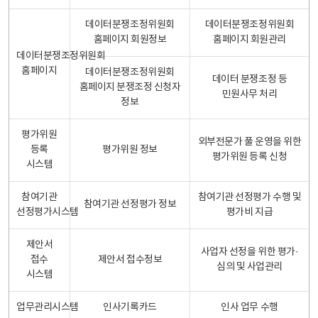
데이터분쟁조정위원회
데이터분쟁조정위원회
홈페이지 회원정보
홈페이지 회원관리
데이터분쟁조정위원회
홈페이지
데이터분쟁조정위원회
데이터 분쟁조정 등
홈페이지 분쟁조정 신청자
민원사무 처리
정보
평가위원
외부전문가 풀 운영을 위한
등록
평가위원 정보
평가위원 등록 신청
시스템
참여기관
참여기관 선정평가 수행 및
참여기관 선정평가 정보
선정평가시스템
평가비 지급
제안서
사업자 선정을 위한 평가·
접수
제안서 접수정보
심의 및 사업관리
시스템
업무관리시스템
인사기록카드
인사 업무 수행