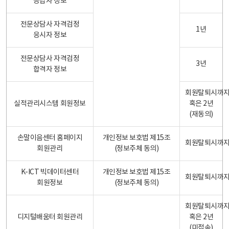
응답자 정보
전문상담사 자격검정
1년
응시자 정보
전문상담사 자격검정
3년
합격자 정보
회원탈퇴시까
실적관리시스템 회원정보
혹은 2년
(재동의)
손말이음센터 홈페이지
개인정보 보호법 제15조
회원탈퇴시까
회원관리
(정보주체 동의)
K-ICT 빅데이터센터
개인정보 보호법 제15조
회원탈퇴시까
회원정보
(정보주체 동의)
회원탈퇴시까
디지털배움터 회원관리
혹은 2년
(미접속)