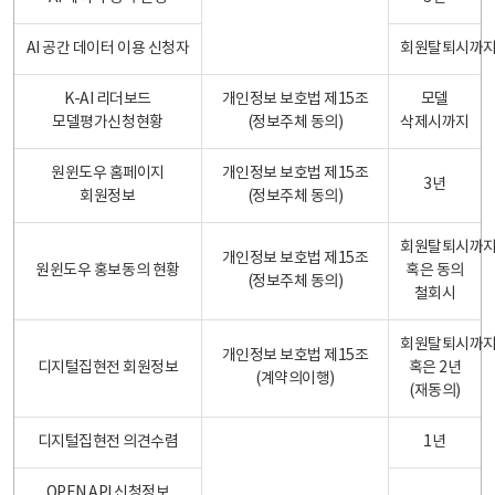
AI 공간 데이터 이용 신청자
회원탈퇴시까
K-AI 리더보드
개인정보 보호법 제15조
모델
모델평가신청현황
(정보주체 동의)
삭제시까지
원윈도우 홈페이지
개인정보 보호법 제15조
3년
회원정보
(정보주체 동의)
회원탈퇴시까
개인정보 보호법 제15조
원윈도우 홍보동의 현황
혹은 동의
(정보주체 동의)
철회시
회원탈퇴시까
개인정보 보호법 제15조
디지털집현전 회원정보
혹은 2년
(계약의이행)
(재동의)
디지털집현전 의견수렴
1년
OPEN API 신청정보