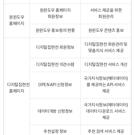
원윈도우 홈페이지
서비스 제공을 위한
회원정보
회원관리
원윈도우
홈페이지
원윈도우 홍보동의 현황
원윈도우 콘텐츠 홍보
디지털집현전 회원관리 및
디지털집현전 회원정보
맞춤지식 서비스 제공
디지털집현전 의견수렴
디지털집현전 서비스 개선
국가지식정보(메타데이터)
디지털집현전
OPEN API 신청정보
를 제공하는 API 서비스
홈페이지
제공
국가지식정보(메타데이터)
데이터개방 신청정보
데이터 다운로드 서비스
제공
추천설정 정보
추천 검색 서비스 제공