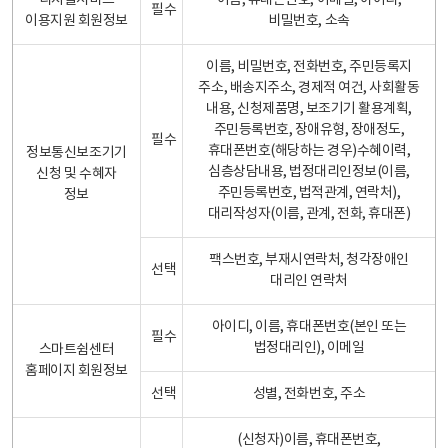
디지털서비스
이름, 휴대폰번호, 이메일, 아이디,
필수
이용지원 회원정보
비밀번호, 소속
이름, 비밀번호, 전화번호, 주민등록지
주소, 배송지주소, 경제적 여건, 사회활동
내용, 신청제품명, 보조기기 활용계획,
주민등록번호, 장애유형, 장애정도,
필수
휴대폰번호(해당하는 경우)수혜이력,
정보통신보조기기
심층상담내용, 법정대리인정보(이름,
신청 및 수혜자
주민등록번호, 법적관계, 연락처),
정보
대리작성자(이름, 관계, 전화, 휴대폰)
팩스번호, 부재시연락처, 청각장애인
선택
대리인 연락처
아이디, 이름, 휴대폰번호(본인 또는
필수
법정대리인), 이메일
스마트쉼센터
홈페이지 회원정보
선택
성별, 전화번호, 주소
(신청자)이름, 휴대폰번호,