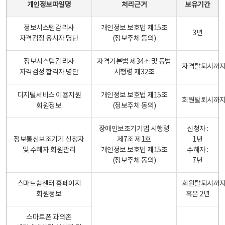
개인정보파일명
처리근거
보유기간
정보시스템감리사
개인정보 보호법 제15조
3년
자격검정 응시자 명단
(정보주체 등의)
정보시스템감리사
자격기본법 제34조 및 동법
자격탈퇴시까
자격검정 합격자 명단
시행령 제32조
디지털서비스 이용지원
개인정보 보호법 제15조
회원탈퇴시까
회원정보
(정보주체 동의)
장애인보조기기법 시행령
신청자 :
정보통신보조기기 신청자
제7조 제1호
1년
및 수혜자 회원관리
개인정보 보호법 제15조
수혜자 :
(정보주체 동의)
7년
스마트쉼센터 홈페이지
회원탈퇴시까
회원정보
혹은 2년
스마트폰 과의존