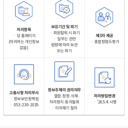
보유기간 및 파기
처리항목
ㆍ 회원탈퇴 시 파기
ㆍ 당 홈페이지
제3자 제공
ㆍ 일부는 관련
(처리하는 개인정보
ㆍ 종합청렴도평가
법령에 따라 보관
없음)
또는 파기
정보주체의 권리의무
고충사항 처리부서
ㆍ 열람·정정·삭제·
처리방침변경
ㆍ 정보보안정책팀
처리정지·동의철회
ㆍ '26.5.4. 시행
ㆍ 053-230-1035
ㆍ이의제기 절차