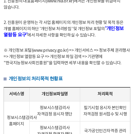
1. 진흥원의 대표홈페이지(www.nia.or.kr)에서는 개인정보를 취급하지
않습니다.
2. 진흥원이 운영하는 각 사업 홈페이지의 개인정보 처리 현황 및 목적 등은
'개인정보
개별 홈페이지의 하단 '개인정보 처리방침' 및 개인정보 포털의
열람등 요구'
에서 자세한 사항을 확인하실 수 있습니다.
※ 개인정보 포털(www.privacy.go.kr) => 개인서비스 => 정보주체 권리행사
=> 개인정보 열람등 요구 => 개인정보 파일 검색 => 기관명에
"한국지능정보사회진흥원"을 입력하면 세부 내용을 확인할 수 있습니다.
개인정보의 처리목적 현황표
개인정보의 처리목적 현황표 - 서비스명, 개인정보파일명, 처리목적으로 구성
서비스명
개인정보파일명
처리목적
정보시스템감리사
필기시험 응시자 본인확인
자격검정 응시자 명단
자격검정 원서접수 및 시행
정보시스템감리사
홈페이지
정보시스템감리사
국가공인민간자격증 관리