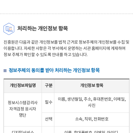
처리하는 개인정보 항목
진흥원은 다음과 같은 개인정보를 법적 근거로 정보주체의 개인정보를 수집 및
이용합니다. 자세한 사항은 각 부서에서 운영하는 서관 홈페이지에 게재하여
정보 주체가 확인할 수 있도록 안내를 하고 있습니다.
정보주체의 동의를 받아 처리하는 개인정보 항목
정보주체의 동의를 받아 처리하는 개인정보 항목 테이블 - 개인정보파일명, 구분, 개인정보 항목으로 구성
개인정보파일명
구분
개인정보 항목
이름, 생년월일, 주소, 휴대폰번호, 이메일,
필수
정보시스템감리사
사진
자격검정 응시자
명단
선택
소속, 직위, 전화번호