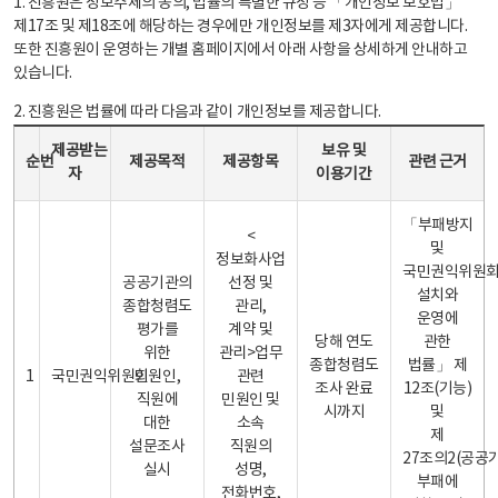
1. 진흥원은 정보주체의 동의, 법률의 특별한 규정 등 「개인정보 보호법」
제17조 및 제18조에 해당하는 경우에만 개인정보를 제3자에게 제공합니다.
또한 진흥원이 운영하는 개별 홈페이지에서 아래 사항을 상세하게 안내하고
있습니다.
2. 진흥원은 법률에 따라 다음과 같이 개인정보를 제공합니다.
개인정보 제공 안내표 - 순번, 제공받는자, 제공목적, 제공항목, 보유 및 이용기간 관련 근거로 구성
제공받는
보유 및
순번
제공목적
제공항목
관련 근거
자
이용기간
「부패방지
<
및
정보화사업
국민권익위원
공공기관의
선정 및
설치와
종합청렴도
관리,
운영에
평가를
계약 및
당해 연도
관한
위한
관리>업무
종합청렴도
법률」 제
1
국민권익위원회
민원인,
관련
조사 완료
12조(기능)
직원에
민원인 및
시까지
및
대한
소속
제
설문조사
직원의
27조의2(공공
실시
성명,
부패에
전화번호,