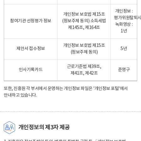
개인정보 :
개인정보 보호법 제15조
평가위원탈퇴
참여기관 선정평가 정보
(정보주체 동의) 소득세법
녹화영상 :
제145조, 제164조
1년
개인정보 보호법 제15조
제안서 접수정보
5년
(정보주체 동의)
근로기준법 제39조,
인사기록카드
준영구
제41조, 제42조
또한, 진흥원 각 부서에서 운영하는 개인정보 파일은
'개인정보 포털'
에서
안내하고 있습니다.
개인정보의 제3자 제공