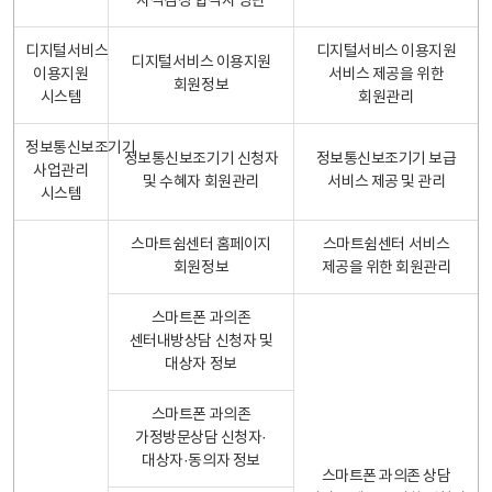
자격검정 합격자 명단
디지털서비스
디지털서비스 이용지원
디지털서비스 이용지원
이용지원
서비스 제공을 위한
회원정보
시스템
회원관리
정보통신보조기기
정보통신보조기기 신청자
정보통신보조기기 보급
사업관리
및 수혜자 회원관리
서비스 제공 및 관리
시스템
스마트쉼센터 홈페이지
스마트쉼센터 서비스
회원정보
제공을 위한 회원관리
스마트폰 과의존
센터내방상담 신청자 및
대상자 정보
스마트폰 과의존
가정방문상담 신청자·
대상자·동의자 정보
스마트폰 과의존 상담