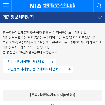
본문
전체메뉴
전체메뉴 열기
검
한국지능정보사회진흥원
바로가기
바로가기
개인정보처리방침
한국지능정보사회진흥원(이하 진흥원)이 취급하는 모든 개인정보는
개인정보보호법 등 관련 법령을 준수하여 수집·보유 및 처리되고 있습니다.
또한 개인정보주체의 권익을 보장하고 관련한 고충을 원활히 처리하기 위하여
개인정보처리방침을 두고 있습니다.
본 방침은 2026년 5월 4일부터 시행됩니다.
알기쉬운 개인정보 처리방침
개인정보 처리방침 전·후 대비표 다운로드
주요 개인정보 처리 표시(라벨링) - 주요 개인정보 처리 표시를 나타내는표
【주요 개인정보 처리 표시(라벨링)】