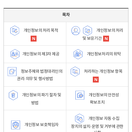
목차 - 개인정보 처리방침 목차를 나타내는표
목차
개인정보의 처리
개인정보의 처리 목적
및 보유기간
개인정보처리의 위탁
개인정보의 제3자 제공
정보주체와 법정대리인의
처리하는 개인정보 항목
권리·의무 및 행사방법
개인정보의 파기 절차 및
개인정보의 안전성
확보조치
방법
개인정보 자동 수집
개인정보 보호책임자
장치의 설치·운영 및 거부에 관한