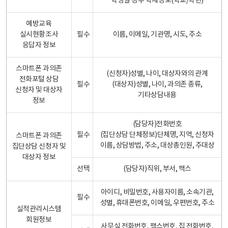
학생일 경우 학제정보(학교/학년)
예방교육
실시현황조사
필수
이름, 이메일, 기관명, 시도, 주소
응답자 정보
스마트폰 과의존
(신청자)성별, 나이, 대상자와의 관계
전화포털 상담
필수
(대상자)성별, 나이, 과의존 종류,
신청자 및 대상자
기타상담내용
정보
(담당자)전화번호
필수
(집단상담 단체정보)단체명, 지역, 신청자
스마트폰 과의존
이름, 상담방법, 주소, 대상총인원, 주대상
집단상담 신청자 및
대상자 정보
선택
(담당자)직위, 부서, 팩스
아이디, 비밀번호, 사용자이름, 소속기관,
필수
성별, 휴대폰번호, 이메일, 우편번호, 주소
실적관리시스템
회원정보
사무실 전화번호, 팩스번호, 집 전화번호,