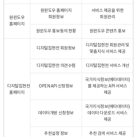
원윈도우 홈페이지
서비스 제공을 위한
회원정보
회원관리
원윈도우
홈페이지
원윈도우 홍보동의 현황
원윈도우 콘텐츠 홍보
디지털집현전 회원관리 및
디지털집현전 회원정보
맞춤지식 서비스 제공
디지털집현전 의견수렴
디지털집현전 서비스 개선
국가지식정보(메타데이터)
디지털집현전
OPEN API 신청정보
를 제공하는 API 서비스
홈페이지
제공
국가지식정보(메타데이터)
데이터개방 신청정보
데이터 다운로드 서비스
제공
추천설정 정보
추천 검색 서비스 제공