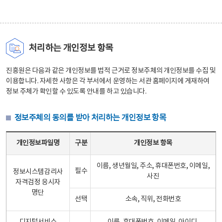
처리하는 개인정보 항목
진흥원은 다음과 같은 개인정보를 법적 근거로 정보주체의 개인정보를 수집 및
이용합니다. 자세한 사항은 각 부서에서 운영하는 서관 홈페이지에 게재하여
정보 주체가 확인할 수 있도록 안내를 하고 있습니다.
정보주체의 동의를 받아 처리하는 개인정보 항목
정보주체의 동의를 받아 처리하는 개인정보 항목 테이블 - 개인정보파일명, 구분, 개인정보 항목으로 구성
개인정보파일명
구분
개인정보 항목
이름, 생년월일, 주소, 휴대폰번호, 이메일,
필수
정보시스템감리사
사진
자격검정 응시자
명단
선택
소속, 직위, 전화번호