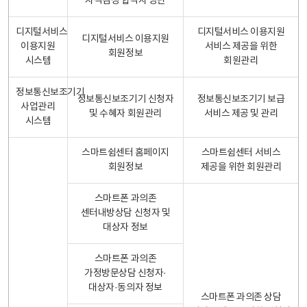
자격검정 합격자 명단
디지털서비스
디지털서비스 이용지원
디지털서비스 이용지원
이용지원
서비스 제공을 위한
회원정보
시스템
회원관리
정보통신보조기기
정보통신보조기기 신청자
정보통신보조기기 보급
사업관리
및 수혜자 회원관리
서비스 제공 및 관리
시스템
스마트쉼센터 홈페이지
스마트쉼센터 서비스
회원정보
제공을 위한 회원관리
스마트폰 과의존
센터내방상담 신청자 및
대상자 정보
스마트폰 과의존
가정방문상담 신청자·
대상자·동의자 정보
스마트폰 과의존 상담