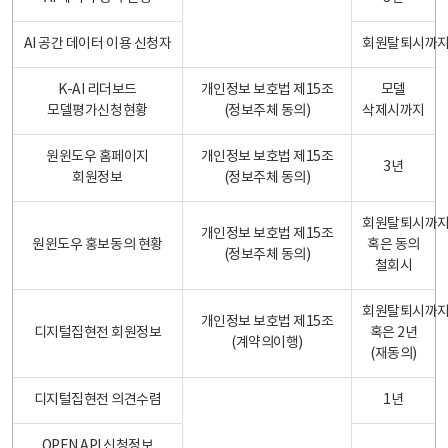
AI 공간 데이터 이용 신청자
회원탈퇴시까
K-AI 리더보드
개인정보 보호법 제15조
모델
모델평가신청현황
(정보주체 동의)
삭제시까지
원윈도우 홈페이지
개인정보 보호법 제15조
3년
회원정보
(정보주체 동의)
회원탈퇴시까
개인정보 보호법 제15조
원윈도우 홍보동의 현황
혹은 동의
(정보주체 동의)
철회시
회원탈퇴시까
개인정보 보호법 제15조
디지털집현전 회원정보
혹은 2년
(계약의이행)
(재동의)
디지털집현전 의견수렴
1년
OPEN API 신청정보