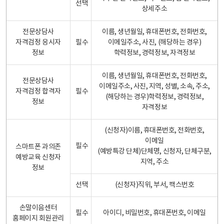
선택
상세주소
전문상담사
이름, 생년월일, 휴대폰번호, 전화번호,
자격검정 응시자
필수
이메일주소, 사진, (해당하는 경우)
정보
학력정보, 경력정보, 자격정보
이름, 생년월일, 휴대폰번호, 전화번호,
전문상담사
이메일주소, 사진, 지역, 성별, 소속, 주소,
자격검정 합격자
필수
(해당하는 경우)학력정보, 경력정보,
정보
자격정보
(신청자)이름, 휴대폰번호, 전화번호,
이메일
필수
스마트폰 과의존
(예방특강 단체)단체명, 신청자, 단체구분,
예방교육 신청자
지역, 주소
정보
선택
(신청자)직위, 부서, 팩스번호
손말이음센터
필수
아이디, 비밀번호, 휴대폰번호, 이메일
홈페이지 회원관리