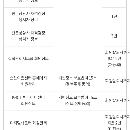
응답자 정보
전문상담사 자격검정
1년
응시자 정보
전문상담사 자격검정
3년
합격자 정보
회원탈퇴시까
실적관리시스템 회원정보
혹은 2년
(재동의)
손말이음센터 홈페이지
개인정보 보호법 제15조
회원탈퇴시까
회원관리
(정보주체 동의)
K-ICT 빅데이터센터
개인정보 보호법 제15조
회원탈퇴시까
회원정보
(정보주체 동의)
회원탈퇴시까
디지털배움터 회원관리
혹은 2년
(미접속)