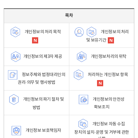
목차 - 개인정보 처리방침 목차를 나타내는표
목차
개인정보의 처리
개인정보의 처리 목적
및 보유기간
개인정보처리의 위탁
개인정보의 제3자 제공
정보주체와 법정대리인의
처리하는 개인정보 항목
권리·의무 및 행사방법
개인정보의 파기 절차 및
개인정보의 안전성
확보조치
방법
개인정보 자동 수집
개인정보 보호책임자
장치의 설치·운영 및 거부에 관한