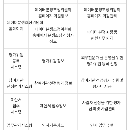
데이터분쟁조정위원회
데이터분쟁조정위원회
홈페이지 회원정보
홈페이지 회원관리
데이터분쟁조정위원회
홈페이지
데이터분쟁조정위원회
데이터 분쟁조정 등
홈페이지 분쟁조정 신청자
민원사무 처리
정보
평가위원
외부전문가 풀 운영을 위한
등록
평가위원 정보
평가위원 등록 신청
시스템
참여기관
참여기관 선정평가 수행 및
참여기관 선정평가 정보
선정평가시스템
평가비 지급
제안서
사업자 선정을 위한 평가·
접수
제안서 접수정보
심의 및 사업관리
시스템
업무관리시스템
인사기록카드
인사 업무 수행