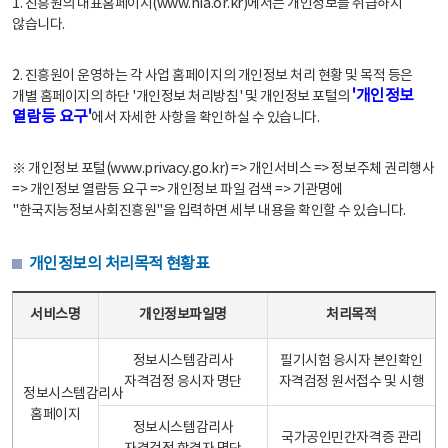
1. 진흥원의 대표홈페이지(www.nia.or.kr)에서는 개인정보를 취급하지
않습니다.
2. 진흥원이 운영하는 각 사업 홈페이지의 개인정보 처리 현황 및 목적 등은
'개인정보
개별 홈페이지의 하단 '개인정보 처리방침' 및 개인정보 포털의
열람등 요구'
에서 자세한 사항을 확인하실 수 있습니다.
※ 개인정보 포털(www.privacy.go.kr) => 개인서비스 => 정보주체 권리행사
=> 개인정보 열람등 요구 => 개인정보 파일 검색 => 기관명에
"한국지능정보사회진흥원"을 입력하면 세부 내용을 확인할 수 있습니다.
개인정보의 처리목적 현황표
개인정보의 처리목적 현황표 - 서비스명, 개인정보파일명, 처리목적으로 구성
서비스명
개인정보파일명
처리목적
정보시스템감리사
필기시험 응시자 본인확인
자격검정 응시자 명단
자격검정 원서접수 및 시행
정보시스템감리사
홈페이지
정보시스템감리사
국가공인민간자격증 관리