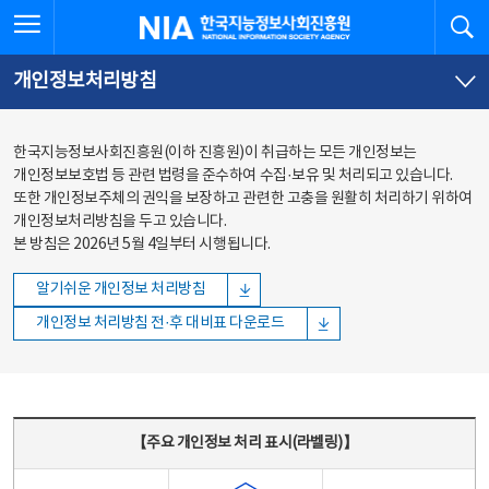
본문
전체메뉴
전체메뉴 열기
검
한국지능정보사회진흥원
바로가기
바로가기
개인정보처리방침
한국지능정보사회진흥원(이하 진흥원)이 취급하는 모든 개인정보는
개인정보보호법 등 관련 법령을 준수하여 수집·보유 및 처리되고 있습니다.
또한 개인정보주체의 권익을 보장하고 관련한 고충을 원활히 처리하기 위하여
개인정보처리방침을 두고 있습니다.
본 방침은 2026년 5월 4일부터 시행됩니다.
알기쉬운 개인정보 처리방침
개인정보 처리방침 전·후 대비표 다운로드
주요 개인정보 처리 표시(라벨링) - 주요 개인정보 처리 표시를 나타내는표
【주요 개인정보 처리 표시(라벨링)】