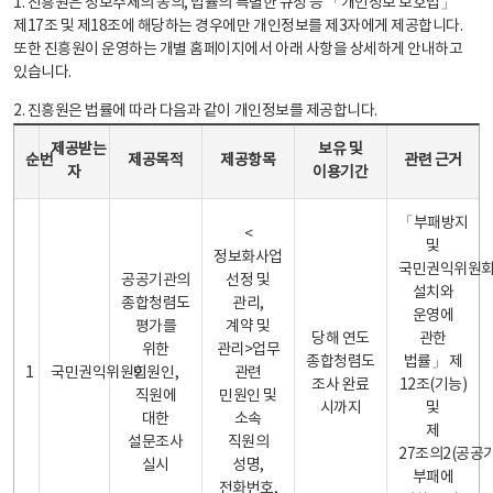
1. 진흥원은 정보주체의 동의, 법률의 특별한 규정 등 「개인정보 보호법」
제17조 및 제18조에 해당하는 경우에만 개인정보를 제3자에게 제공합니다.
또한 진흥원이 운영하는 개별 홈페이지에서 아래 사항을 상세하게 안내하고
있습니다.
2. 진흥원은 법률에 따라 다음과 같이 개인정보를 제공합니다.
개인정보 제공 안내표 - 순번, 제공받는자, 제공목적, 제공항목, 보유 및 이용기간 관련 근거로 구성
제공받는
보유 및
순번
제공목적
제공항목
관련 근거
자
이용기간
「부패방지
<
및
정보화사업
국민권익위원
공공기관의
선정 및
설치와
종합청렴도
관리,
운영에
평가를
계약 및
당해 연도
관한
위한
관리>업무
종합청렴도
법률」 제
1
국민권익위원회
민원인,
관련
조사 완료
12조(기능)
직원에
민원인 및
시까지
및
대한
소속
제
설문조사
직원의
27조의2(공공
실시
성명,
부패에
전화번호,