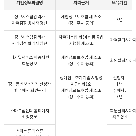
개인정보파일명
처리근거
보유기간
정보시스템감리사
개인정보 보호법 제15조
3년
자격검정 응시자 명단
(정보주체 등의)
정보시스템감리사
자격기본법 제34조 및 동법
자격탈퇴시까
자격검정 합격자 명단
시행령 제32조
디지털서비스 이용지원
개인정보 보호법 제15조
회원탈퇴시까
회원정보
(정보주체 동의)
장애인보조기기법 시행령
신청자 :
정보통신보조기기 신청자
제7조 제1호
1년
및 수혜자 회원관리
개인정보 보호법 제15조
수혜자 :
(정보주체 동의)
7년
스마트쉼센터 홈페이지
회원탈퇴시까
회원정보
혹은 2년
스마트폰 과의존