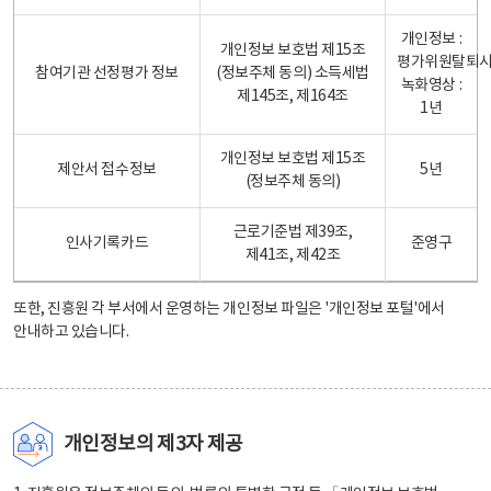
개인정보 :
개인정보 보호법 제15조
평가위원탈퇴
참여기관 선정평가 정보
(정보주체 동의) 소득세법
녹화영상 :
제145조, 제164조
1년
개인정보 보호법 제15조
제안서 접수정보
5년
(정보주체 동의)
근로기준법 제39조,
인사기록카드
준영구
제41조, 제42조
또한, 진흥원 각 부서에서 운영하는 개인정보 파일은
'개인정보 포털'
에서
안내하고 있습니다.
개인정보의 제3자 제공