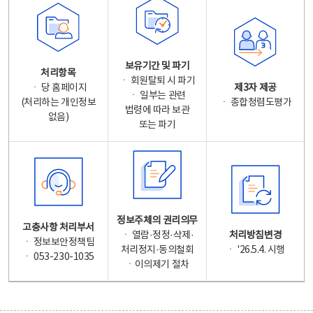
보유기간 및 파기
처리항목
ㆍ 회원탈퇴 시 파기
ㆍ 당 홈페이지
제3자 제공
ㆍ 일부는 관련
(처리하는 개인정보
ㆍ 종합청렴도평가
법령에 따라 보관
없음)
또는 파기
정보주체의 권리의무
고충사항 처리부서
ㆍ 열람·정정·삭제·
처리방침변경
ㆍ 정보보안정책팀
처리정지·동의철회
ㆍ '26.5.4. 시행
ㆍ 053-230-1035
ㆍ이의제기 절차