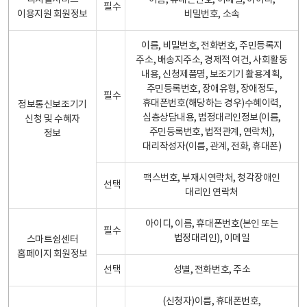
디지털서비스
이름, 휴대폰번호, 이메일, 아이디,
필수
이용지원 회원정보
비밀번호, 소속
이름, 비밀번호, 전화번호, 주민등록지
주소, 배송지주소, 경제적 여건, 사회활동
내용, 신청제품명, 보조기기 활용계획,
주민등록번호, 장애유형, 장애정도,
필수
휴대폰번호(해당하는 경우)수혜이력,
정보통신보조기기
심층상담내용, 법정대리인정보(이름,
신청 및 수혜자
주민등록번호, 법적관계, 연락처),
정보
대리작성자(이름, 관계, 전화, 휴대폰)
팩스번호, 부재시연락처, 청각장애인
선택
대리인 연락처
아이디, 이름, 휴대폰번호(본인 또는
필수
법정대리인), 이메일
스마트쉼센터
홈페이지 회원정보
선택
성별, 전화번호, 주소
(신청자)이름, 휴대폰번호,