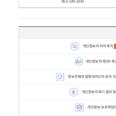
ㆍ 053-230-1035
목차 - 개인정보 처리방침 목차를 나타내는표
개인정보의 처리 목적
개인정보의 제3자 제
정보주체와 법정대리인의 권리·의
개인정보의 파기 절차 및
개인정보 보호책임