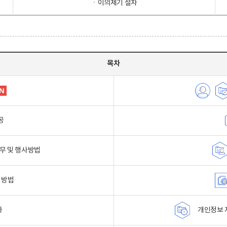
ㆍ이의제기 절차
목차
공
무 및 행사방법
 방법
자
개인정보 자