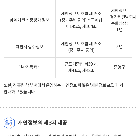
개인정보 :
개인정보 보호법 제15조
평가위원탈퇴
참여기관 선정평가 정보
(정보주체 동의) 소득세법
녹화영상 :
제145조, 제164조
1년
개인정보 보호법 제15조
제안서 접수정보
5년
(정보주체 동의)
근로기준법 제39조,
인사기록카드
준영구
제41조, 제42조
또한, 진흥원 각 부서에서 운영하는 개인정보 파일은
'개인정보 포털'
에서
안내하고 있습니다.
개인정보의 제3자 제공