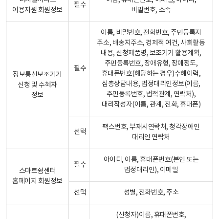
디지털서비스
이름, 휴대폰번호, 이메일, 아이디,
필수
이용지원 회원정보
비밀번호, 소속
이름, 비밀번호, 전화번호, 주민등록지
주소, 배송지주소, 경제적 여건, 사회활동
내용, 신청제품명, 보조기기 활용계획,
주민등록번호, 장애유형, 장애정도,
필수
휴대폰번호(해당하는 경우)수혜이력,
정보통신보조기기
심층상담내용, 법정대리인정보(이름,
신청 및 수혜자
주민등록번호, 법적관계, 연락처),
정보
대리작성자(이름, 관계, 전화, 휴대폰)
팩스번호, 부재시연락처, 청각장애인
선택
대리인 연락처
아이디, 이름, 휴대폰번호(본인 또는
필수
법정대리인), 이메일
스마트쉼센터
홈페이지 회원정보
선택
성별, 전화번호, 주소
(신청자)이름, 휴대폰번호,