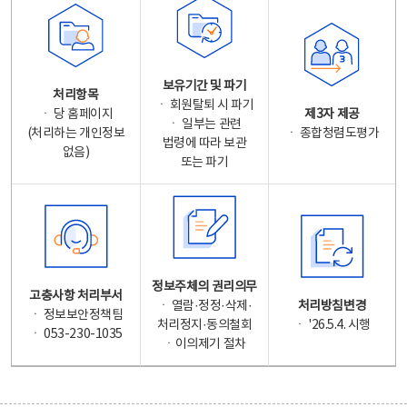
보유기간 및 파기
처리항목
ㆍ 회원탈퇴 시 파기
ㆍ 당 홈페이지
제3자 제공
ㆍ 일부는 관련
(처리하는 개인정보
ㆍ 종합청렴도평가
법령에 따라 보관
없음)
또는 파기
정보주체의 권리의무
고충사항 처리부서
ㆍ 열람·정정·삭제·
처리방침변경
ㆍ 정보보안정책팀
처리정지·동의철회
ㆍ '26.5.4. 시행
ㆍ 053-230-1035
ㆍ이의제기 절차