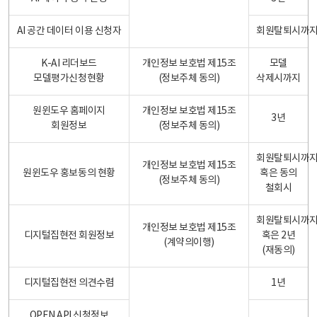
AI 공간 데이터 이용 신청자
회원탈퇴시까
K-AI 리더보드
개인정보 보호법 제15조
모델
모델평가신청현황
(정보주체 동의)
삭제시까지
원윈도우 홈페이지
개인정보 보호법 제15조
3년
회원정보
(정보주체 동의)
회원탈퇴시까
개인정보 보호법 제15조
원윈도우 홍보동의 현황
혹은 동의
(정보주체 동의)
철회시
회원탈퇴시까
개인정보 보호법 제15조
디지털집현전 회원정보
혹은 2년
(계약의이행)
(재동의)
디지털집현전 의견수렴
1년
OPEN API 신청정보