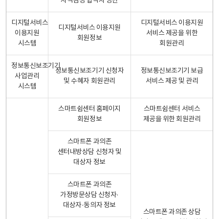
자격검정 합격자 명단
디지털서비스
디지털서비스 이용지원
디지털서비스 이용지원
이용지원
서비스 제공을 위한
회원정보
시스템
회원관리
정보통신보조기기
정보통신보조기기 신청자
정보통신보조기기 보급
사업관리
및 수혜자 회원관리
서비스 제공 및 관리
시스템
스마트쉼센터 홈페이지
스마트쉼센터 서비스
회원정보
제공을 위한 회원관리
스마트폰 과의존
센터내방상담 신청자 및
대상자 정보
스마트폰 과의존
가정방문상담 신청자·
대상자·동의자 정보
스마트폰 과의존 상담