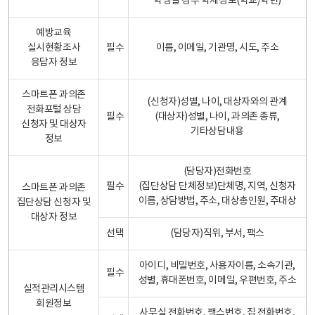
학생일 경우 학제정보(학교/학년)
예방교육
실시현황조사
필수
이름, 이메일, 기관명, 시도, 주소
응답자 정보
스마트폰 과의존
(신청자)성별, 나이, 대상자와의 관계
전화포털 상담
필수
(대상자)성별, 나이, 과의존 종류,
신청자 및 대상자
기타상담내용
정보
(담당자)전화번호
필수
(집단상담 단체정보)단체명, 지역, 신청자
스마트폰 과의존
이름, 상담방법, 주소, 대상총인원, 주대상
집단상담 신청자 및
대상자 정보
선택
(담당자)직위, 부서, 팩스
아이디, 비밀번호, 사용자이름, 소속기관,
필수
성별, 휴대폰번호, 이메일, 우편번호, 주소
실적관리시스템
회원정보
사무실 전화번호, 팩스번호, 집 전화번호,