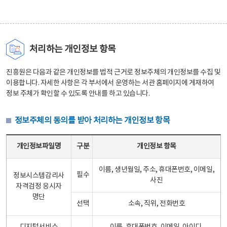
처리하는 개인정보 항목
진흥원은 다음과 같은 개인정보를 법적 근거로 정보주체의 개인정보를 수집 및
이용합니다. 자세한 사항은 각 부서에서 운영하는 서관 홈페이지에 게재하여
정보 주체가 확인할 수 있도록 안내를 하고 있습니다.
정보주체의 동의를 받아 처리하는 개인정보 항목
정보주체의 동의를 받아 처리하는 개인정보 항목 테이블 - 개인정보파일명, 구분, 개인정보 항목으로 구성
개인정보파일명
구분
개인정보 항목
이름, 생년월일, 주소, 휴대폰번호, 이메일,
필수
정보시스템감리사
사진
자격검정 응시자
명단
선택
소속, 직위, 전화번호