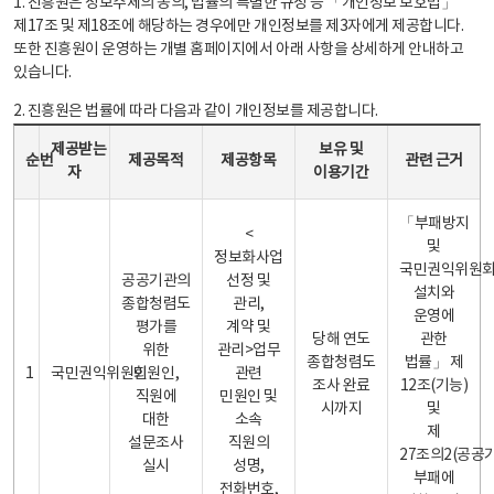
1. 진흥원은 정보주체의 동의, 법률의 특별한 규정 등 「개인정보 보호법」
제17조 및 제18조에 해당하는 경우에만 개인정보를 제3자에게 제공합니다.
또한 진흥원이 운영하는 개별 홈페이지에서 아래 사항을 상세하게 안내하고
있습니다.
2. 진흥원은 법률에 따라 다음과 같이 개인정보를 제공합니다.
개인정보 제공 안내표 - 순번, 제공받는자, 제공목적, 제공항목, 보유 및 이용기간 관련 근거로 구성
제공받는
보유 및
순번
제공목적
제공항목
관련 근거
자
이용기간
「부패방지
<
및
정보화사업
국민권익위원
공공기관의
선정 및
설치와
종합청렴도
관리,
운영에
평가를
계약 및
당해 연도
관한
위한
관리>업무
종합청렴도
법률」 제
1
국민권익위원회
민원인,
관련
조사 완료
12조(기능)
직원에
민원인 및
시까지
및
대한
소속
제
설문조사
직원의
27조의2(공공
실시
성명,
부패에
전화번호,