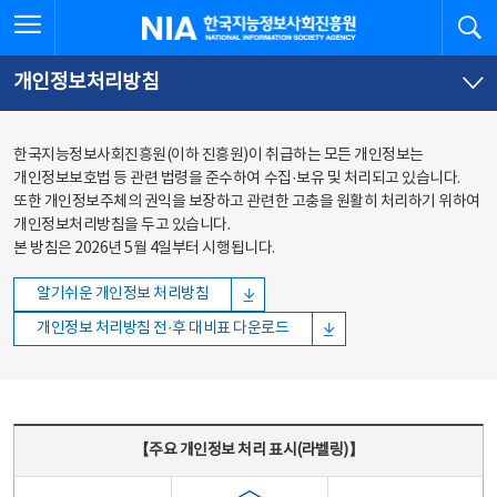
본문
전체메뉴
전체메뉴 열기
검
한국지능정보사회진흥원
바로가기
바로가기
개인정보처리방침
한국지능정보사회진흥원(이하 진흥원)이 취급하는 모든 개인정보는
개인정보보호법 등 관련 법령을 준수하여 수집·보유 및 처리되고 있습니다.
또한 개인정보주체의 권익을 보장하고 관련한 고충을 원활히 처리하기 위하여
개인정보처리방침을 두고 있습니다.
본 방침은 2026년 5월 4일부터 시행됩니다.
알기쉬운 개인정보 처리방침
개인정보 처리방침 전·후 대비표 다운로드
주요 개인정보 처리 표시(라벨링) - 주요 개인정보 처리 표시를 나타내는표
【주요 개인정보 처리 표시(라벨링)】