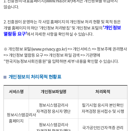
1. 진흥원의 대표홈페이지(www.nia.or.kr)에서는 개인정보를 취급하지
않습니다.
2. 진흥원이 운영하는 각 사업 홈페이지의 개인정보 처리 현황 및 목적 등은
'개인정보
개별 홈페이지의 하단 '개인정보 처리방침' 및 개인정보 포털의
열람등 요구'
에서 자세한 사항을 확인하실 수 있습니다.
※ 개인정보 포털(www.privacy.go.kr) => 개인서비스 => 정보주체 권리행사
=> 개인정보 열람등 요구 => 개인정보 파일 검색 => 기관명에
"한국지능정보사회진흥원"을 입력하면 세부 내용을 확인할 수 있습니다.
개인정보의 처리목적 현황표
개인정보의 처리목적 현황표 - 서비스명, 개인정보파일명, 처리목적으로 구성
서비스명
개인정보파일명
처리목적
정보시스템감리사
필기시험 응시자 본인확인
자격검정 응시자 명단
자격검정 원서접수 및 시행
정보시스템감리사
홈페이지
정보시스템감리사
국가공인민간자격증 관리