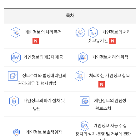
목차 - 개인정보 처리방침 목차를 나타내는표
목차
개인정보의 처리
개인정보의 처리 목적
및 보유기간
개인정보처리의 위탁
개인정보의 제3자 제공
정보주체와 법정대리인의
처리하는 개인정보 항목
권리·의무 및 행사방법
개인정보의 파기 절차 및
개인정보의 안전성
확보조치
방법
개인정보 자동 수집
개인정보 보호책임자
장치의 설치·운영 및 거부에 관한