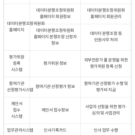
데이터분쟁조정위원회
데이터분쟁조정위원회
홈페이지 회원정보
홈페이지 회원관리
데이터분쟁조정위원회
홈페이지
데이터분쟁조정위원회
데이터 분쟁조정 등
홈페이지 분쟁조정 신청자
민원사무 처리
정보
평가위원
외부전문가 풀 운영을 위한
등록
평가위원 정보
평가위원 등록 신청
시스템
참여기관
참여기관 선정평가 수행 및
참여기관 선정평가 정보
선정평가시스템
평가비 지급
제안서
사업자 선정을 위한 평가·
접수
제안서 접수정보
심의 및 사업관리
시스템
업무관리시스템
인사기록카드
인사 업무 수행