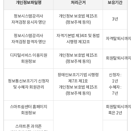
개인정보파일명
처리근거
보유기간
정보시스템감리사
개인정보 보호법 제15조
3년
자격검정 응시자 명단
(정보주체 등의)
정보시스템감리사
자격기본법 제34조 및 동법
자격탈퇴시까
자격검정 합격자 명단
시행령 제32조
디지털서비스 이용지원
개인정보 보호법 제15조
회원탈퇴시까
회원정보
(정보주체 동의)
장애인보조기기법 시행령
신청자 :
정보통신보조기기 신청자
제7조 제1호
1년
및 수혜자 회원관리
개인정보 보호법 제15조
수혜자 :
(정보주체 동의)
7년
스마트쉼센터 홈페이지
회원탈퇴시까
회원정보
혹은 2년
스마트폰 과의존