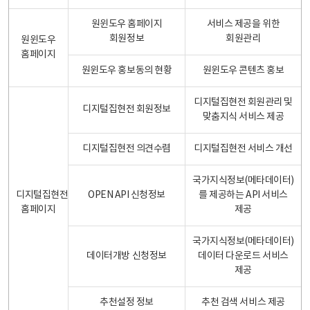
원윈도우 홈페이지
서비스 제공을 위한
회원정보
회원관리
원윈도우
홈페이지
원윈도우 홍보동의 현황
원윈도우 콘텐츠 홍보
디지털집현전 회원관리 및
디지털집현전 회원정보
맞춤지식 서비스 제공
디지털집현전 의견수렴
디지털집현전 서비스 개선
국가지식정보(메타데이터)
디지털집현전
OPEN API 신청정보
를 제공하는 API 서비스
홈페이지
제공
국가지식정보(메타데이터)
데이터개방 신청정보
데이터 다운로드 서비스
제공
추천설정 정보
추천 검색 서비스 제공