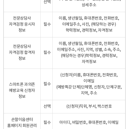
선택
상세주소
전문상담사
이름, 생년월일, 휴대폰번호, 전화번호,
자격검정 응시자
필수
이메일주소, 사진, (해당하는 경우)
정보
학력정보, 경력정보, 자격정보
이름, 생년월일, 휴대폰번호, 전화번호,
전문상담사
이메일주소, 사진, 지역, 성별, 소속, 주소,
자격검정 합격자
필수
(해당하는 경우)학력정보, 경력정보,
정보
자격정보
(신청자)이름, 휴대폰번호, 전화번호,
이메일
필수
스마트폰 과의존
(예방특강 단체)단체명, 신청자, 단체구분,
예방교육 신청자
지역, 주소
정보
선택
(신청자)직위, 부서, 팩스번호
손말이음센터
필수
아이디, 비밀번호, 휴대폰번호, 이메일
홈페이지 회원관리