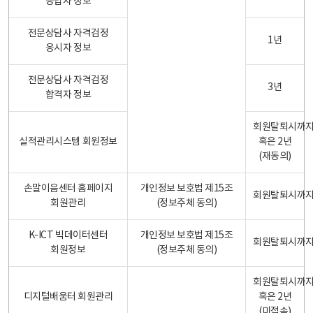
응답자 정보
전문상담사 자격검정
1년
응시자 정보
전문상담사 자격검정
3년
합격자 정보
회원탈퇴시까
실적관리시스템 회원정보
혹은 2년
(재동의)
손말이음센터 홈페이지
개인정보 보호법 제15조
회원탈퇴시까
회원관리
(정보주체 동의)
K-ICT 빅데이터센터
개인정보 보호법 제15조
회원탈퇴시까
회원정보
(정보주체 동의)
회원탈퇴시까
디지털배움터 회원관리
혹은 2년
(미접속)