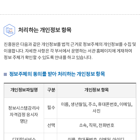
처리하는 개인정보 항목
진흥원은 다음과 같은 개인정보를 법적 근거로 정보주체의 개인정보를 수집 및
이용합니다. 자세한 사항은 각 부서에서 운영하는 서관 홈페이지에 게재하여
정보 주체가 확인할 수 있도록 안내를 하고 있습니다.
정보주체의 동의를 받아 처리하는 개인정보 항목
정보주체의 동의를 받아 처리하는 개인정보 항목 테이블 - 개인정보파일명, 구분, 개인정보 항목으로 구성
개인정보파일명
구분
개인정보 항목
이름, 생년월일, 주소, 휴대폰번호, 이메일,
필수
정보시스템감리사
사진
자격검정 응시자
명단
선택
소속, 직위, 전화번호