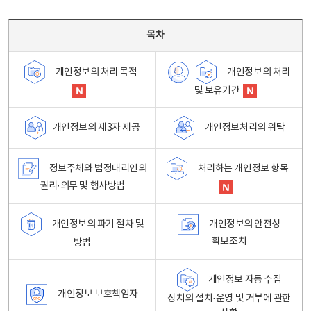
목차 - 개인정보 처리방침 목차를 나타내는표
목차
개인정보의 처리
개인정보의 처리 목적
및 보유기간
개인정보처리의 위탁
개인정보의 제3자 제공
정보주체와 법정대리인의
처리하는 개인정보 항목
권리·의무 및 행사방법
개인정보의 파기 절차 및
개인정보의 안전성
확보조치
방법
개인정보 자동 수집
개인정보 보호책임자
장치의 설치·운영 및 거부에 관한