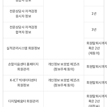
응답자 정보
전문상담사 자격검정
1년
응시자 정보
전문상담사 자격검정
3년
합격자 정보
회원탈퇴시까
실적관리시스템 회원정보
혹은 2년
(재동의)
손말이음센터 홈페이지
개인정보 보호법 제15조
회원탈퇴시까
회원관리
(정보주체 동의)
K-ICT 빅데이터센터
개인정보 보호법 제15조
회원탈퇴시까
회원정보
(정보주체 동의)
회원탈퇴시까
디지털배움터 회원관리
혹은 2년
(미접속)