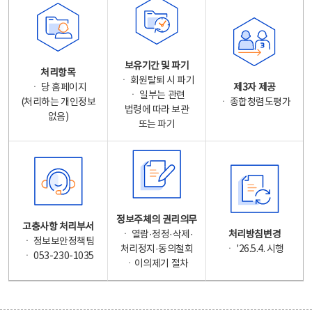
보유기간 및 파기
처리항목
ㆍ 회원탈퇴 시 파기
ㆍ 당 홈페이지
제3자 제공
ㆍ 일부는 관련
(처리하는 개인정보
ㆍ 종합청렴도평가
법령에 따라 보관
없음)
또는 파기
정보주체의 권리의무
고충사항 처리부서
ㆍ 열람·정정·삭제·
처리방침변경
ㆍ 정보보안정책팀
처리정지·동의철회
ㆍ '26.5.4. 시행
ㆍ 053-230-1035
ㆍ이의제기 절차