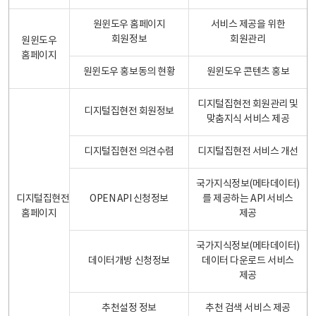
원윈도우 홈페이지
서비스 제공을 위한
회원정보
회원관리
원윈도우
홈페이지
원윈도우 홍보동의 현황
원윈도우 콘텐츠 홍보
디지털집현전 회원관리 및
디지털집현전 회원정보
맞춤지식 서비스 제공
디지털집현전 의견수렴
디지털집현전 서비스 개선
국가지식정보(메타데이터)
디지털집현전
OPEN API 신청정보
를 제공하는 API 서비스
홈페이지
제공
국가지식정보(메타데이터)
데이터개방 신청정보
데이터 다운로드 서비스
제공
추천설정 정보
추천 검색 서비스 제공