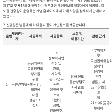
1. 진흥원은 정보주체의 동의, 법률의 특별한 규정 등 「개인정보 보호법」
제17조 및 제18조에 해당하는 경우에만 개인정보를 제3자에게 제공합니다.
또한 진흥원이 운영하는 개별 홈페이지에서 아래 사항을 상세하게 안내하고
있습니다.
2. 진흥원은 법률에 따라 다음과 같이 개인정보를 제공합니다.
개인정보 제공 안내표 - 순번, 제공받는자, 제공목적, 제공항목, 보유 및 이용기간 관련 근거로 구성
제공받는
보유 및
순번
제공목적
제공항목
관련 근거
자
이용기간
「부패방지
<
및
정보화사업
국민권익위원
공공기관의
선정 및
설치와
종합청렴도
관리,
운영에
평가를
계약 및
당해 연도
관한
위한
관리>업무
종합청렴도
법률」 제
1
국민권익위원회
민원인,
관련
조사 완료
12조(기능)
직원에
민원인 및
시까지
및
대한
소속
제
설문조사
직원의
27조의2(공공
실시
성명,
부패에
전화번호,