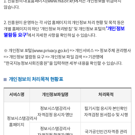
1. 진흥원의 대표홈페이지(www.nia.or.kr)에서는 개인정보를 취급하지
않습니다.
2. 진흥원이 운영하는 각 사업 홈페이지의 개인정보 처리 현황 및 목적 등은
'개인정보
개별 홈페이지의 하단 '개인정보 처리방침' 및 개인정보 포털의
열람등 요구'
에서 자세한 사항을 확인하실 수 있습니다.
※ 개인정보 포털(www.privacy.go.kr) => 개인서비스 => 정보주체 권리행사
=> 개인정보 열람등 요구 => 개인정보 파일 검색 => 기관명에
"한국지능정보사회진흥원"을 입력하면 세부 내용을 확인할 수 있습니다.
개인정보의 처리목적 현황표
개인정보의 처리목적 현황표 - 서비스명, 개인정보파일명, 처리목적으로 구성
서비스명
개인정보파일명
처리목적
정보시스템감리사
필기시험 응시자 본인확인
자격검정 응시자 명단
자격검정 원서접수 및 시행
정보시스템감리사
홈페이지
정보시스템감리사
국가공인민간자격증 관리