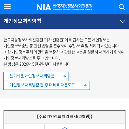
본문
전체메뉴
전체메뉴 열기
검
한국지능정보사회진흥원
바로가기
바로가기
개인정보처리방침
한국지능정보사회진흥원(이하 진흥원)이 취급하는 모든 개인정보는
개인정보보호법 등 관련 법령을 준수하여 수집·보유 및 처리되고 있습니다.
또한 개인정보주체의 권익을 보장하고 관련한 고충을 원활히 처리하기 위하여
개인정보처리방침을 두고 있습니다.
본 방침은 2026년 5월 4일부터 시행됩니다.
알기쉬운 개인정보 처리방침
개인정보 처리방침 전·후 대비표 다운로드
주요 개인정보 처리 표시(라벨링) - 주요 개인정보 처리 표시를 나타내는표
【주요 개인정보 처리 표시(라벨링)】