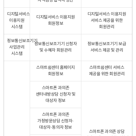
자격검정 합격자 명단
디지털서비스
디지털서비스 이용지원
디지털서비스 이용지원
이용지원
서비스 제공을 위한
회원정보
시스템
회원관리
정보통신보조기기
정보통신보조기기 신청자
정보통신보조기기 보급
사업관리
및 수혜자 회원관리
서비스 제공 및 관리
시스템
스마트쉼센터 홈페이지
스마트쉼센터 서비스
회원정보
제공을 위한 회원관리
스마트폰 과의존
센터내방상담 신청자 및
대상자 정보
스마트폰 과의존
가정방문상담 신청자·
대상자·동의자 정보
스마트폰 과의존 상담