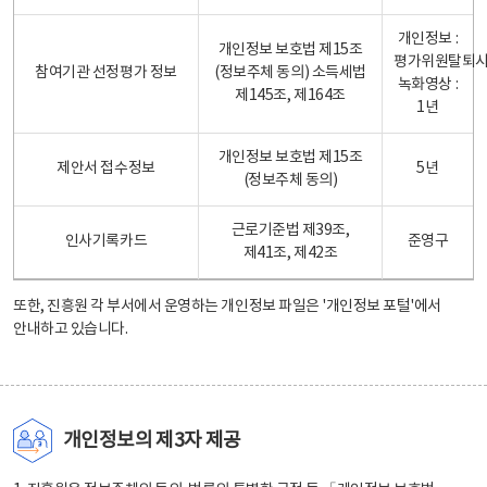
개인정보 :
개인정보 보호법 제15조
평가위원탈퇴
참여기관 선정평가 정보
(정보주체 동의) 소득세법
녹화영상 :
제145조, 제164조
1년
개인정보 보호법 제15조
제안서 접수정보
5년
(정보주체 동의)
근로기준법 제39조,
인사기록카드
준영구
제41조, 제42조
또한, 진흥원 각 부서에서 운영하는 개인정보 파일은
'개인정보 포털'
에서
안내하고 있습니다.
개인정보의 제3자 제공