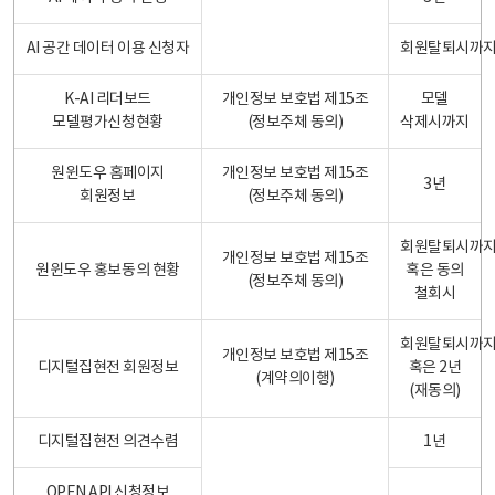
AI 공간 데이터 이용 신청자
회원탈퇴시까
K-AI 리더보드
개인정보 보호법 제15조
모델
모델평가신청현황
(정보주체 동의)
삭제시까지
원윈도우 홈페이지
개인정보 보호법 제15조
3년
회원정보
(정보주체 동의)
회원탈퇴시까
개인정보 보호법 제15조
원윈도우 홍보동의 현황
혹은 동의
(정보주체 동의)
철회시
회원탈퇴시까
개인정보 보호법 제15조
디지털집현전 회원정보
혹은 2년
(계약의이행)
(재동의)
디지털집현전 의견수렴
1년
OPEN API 신청정보