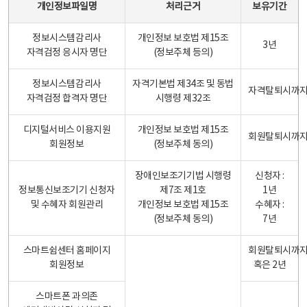
개인정보파일명
처리근거
보유기간
정보시스템감리사
개인정보 보호법 제15조
3년
자격검정 응시자 명단
(정보주체 등의)
정보시스템감리사
자격기본법 제34조 및 동법
자격탈퇴시까
자격검정 합격자 명단
시행령 제32조
디지털서비스 이용지원
개인정보 보호법 제15조
회원탈퇴시까
회원정보
(정보주체 동의)
장애인보조기기법 시행령
신청자 :
정보통신보조기기 신청자
제7조 제1호
1년
및 수혜자 회원관리
개인정보 보호법 제15조
수혜자 :
(정보주체 동의)
7년
스마트쉼센터 홈페이지
회원탈퇴시까
회원정보
혹은 2년
스마트폰 과의존