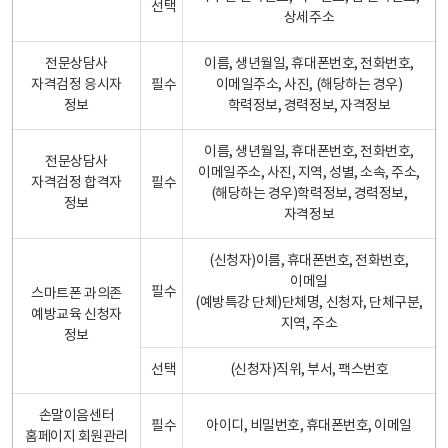
선택
상세주소
전문상담사
이름, 생년월일, 휴대폰번호, 전화번호,
자격검정 응시자
필수
이메일주소, 사진, (해당하는 경우)
정보
학력정보, 경력정보, 자격정보
이름, 생년월일, 휴대폰번호, 전화번호,
전문상담사
이메일주소, 사진, 지역, 성별, 소속, 주소,
자격검정 합격자
필수
(해당하는 경우)학력정보, 경력정보,
정보
자격정보
(신청자)이름, 휴대폰번호, 전화번호,
이메일
필수
스마트폰 과의존
(예방특강 단체)단체명, 신청자, 단체구분,
예방교육 신청자
지역, 주소
정보
선택
(신청자)직위, 부서, 팩스번호
손말이음센터
필수
아이디, 비밀번호, 휴대폰번호, 이메일
홈페이지 회원관리