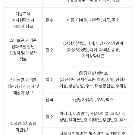
학생일 경우 학제정보(학교/학년)
예방교육
실시현황조사
필수
이름, 이메일, 기관명, 시도, 주소
응답자 정보
스마트폰 과의존
(신청자)성별, 나이, 대상자와의 관계
전화포털 상담
필수
(대상자)성별, 나이, 과의존 종류,
신청자 및 대상자
기타상담내용
정보
(담당자)전화번호
필수
(집단상담 단체정보)단체명, 지역, 신청자
스마트폰 과의존
이름, 상담방법, 주소, 대상총인원, 주대상
집단상담 신청자 및
대상자 정보
선택
(담당자)직위, 부서, 팩스
아이디, 비밀번호, 사용자이름, 소속기관,
필수
성별, 휴대폰번호, 이메일, 우편번호, 주소
실적관리시스템
회원정보
사무실 전화번호, 팩스번호, 집 전화번호,