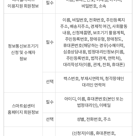
디지털서비스
이름, 휴대폰번호, 이메일, 아이디,
필수
이용지원 회원정보
비밀번호, 소속
이름, 비밀번호, 전화번호, 주민등록지
주소, 배송지주소, 경제적 여건, 사회활동
내용, 신청제품명, 보조기기 활용계획,
주민등록번호, 장애유형, 장애정도,
필수
휴대폰번호(해당하는 경우)수혜이력,
정보통신보조기기
심층상담내용, 법정대리인정보(이름,
신청 및 수혜자
주민등록번호, 법적관계, 연락처),
정보
대리작성자(이름, 관계, 전화, 휴대폰)
팩스번호, 부재시연락처, 청각장애인
선택
대리인 연락처
아이디, 이름, 휴대폰번호(본인 또는
필수
법정대리인), 이메일
스마트쉼센터
홈페이지 회원정보
선택
성별, 전화번호, 주소
(신청자)이름, 휴대폰번호,