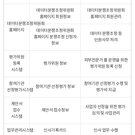
데이터분쟁조정위원회
데이터분쟁조정위원회
홈페이지 회원정보
홈페이지 회원관리
데이터분쟁조정위원회
홈페이지
데이터분쟁조정위원회
데이터 분쟁조정 등
홈페이지 분쟁조정 신청자
민원사무 처리
정보
평가위원
외부전문가 풀 운영을 위한
등록
평가위원 정보
평가위원 등록 신청
시스템
참여기관
참여기관 선정평가 수행 및
참여기관 선정평가 정보
선정평가시스템
평가비 지급
제안서
사업자 선정을 위한 평가·
접수
제안서 접수정보
심의 및 사업관리
시스템
업무관리시스템
인사기록카드
인사 업무 수행