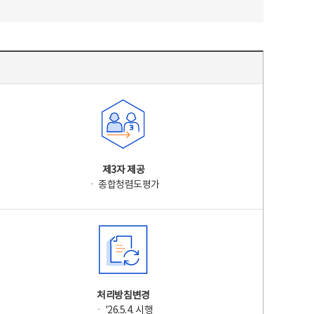
제3자 제공
ㆍ 종합청렴도평가
처리방침변경
ㆍ '26.5.4. 시행