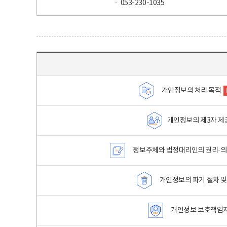
ㆍ 053-230-1035
목차 - 개인정보 처리방침 목차를 나타내는표
개인정보의 처리 목적
개인정보의 제3자 제
정보주체와 법정대리인의 권리·의
개인정보의 파기 절차 및
개인정보 보호책임