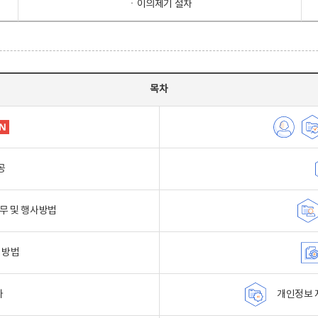
ㆍ이의제기 절차
목차
공
무 및 행사방법
 방법
자
개인정보 자