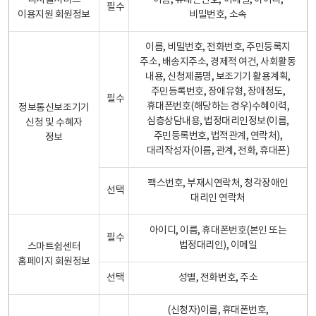
디지털서비스
이름, 휴대폰번호, 이메일, 아이디,
필수
이용지원 회원정보
비밀번호, 소속
이름, 비밀번호, 전화번호, 주민등록지
주소, 배송지주소, 경제적 여건, 사회활동
내용, 신청제품명, 보조기기 활용계획,
주민등록번호, 장애유형, 장애정도,
필수
휴대폰번호(해당하는 경우)수혜이력,
정보통신보조기기
심층상담내용, 법정대리인정보(이름,
신청 및 수혜자
주민등록번호, 법적관계, 연락처),
정보
대리작성자(이름, 관계, 전화, 휴대폰)
팩스번호, 부재시연락처, 청각장애인
선택
대리인 연락처
아이디, 이름, 휴대폰번호(본인 또는
필수
법정대리인), 이메일
스마트쉼센터
홈페이지 회원정보
선택
성별, 전화번호, 주소
(신청자)이름, 휴대폰번호,