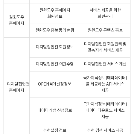
원윈도우 홈페이지
서비스 제공을 위한
회원정보
회원관리
원윈도우
홈페이지
원윈도우 홍보동의 현황
원윈도우 콘텐츠 홍보
디지털집현전 회원관리 및
디지털집현전 회원정보
맞춤지식 서비스 제공
디지털집현전 의견수렴
디지털집현전 서비스 개선
국가지식정보(메타데이터)
디지털집현전
OPEN API 신청정보
를 제공하는 API 서비스
홈페이지
제공
국가지식정보(메타데이터)
데이터개방 신청정보
데이터 다운로드 서비스
제공
추천설정 정보
추천 검색 서비스 제공