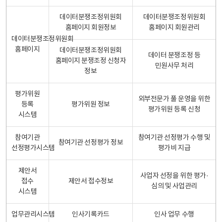
데이터분쟁조정위원회
데이터분쟁조정위원회
홈페이지 회원정보
홈페이지 회원관리
데이터분쟁조정위원회
홈페이지
데이터분쟁조정위원회
데이터 분쟁조정 등
홈페이지 분쟁조정 신청자
민원사무 처리
정보
평가위원
외부전문가 풀 운영을 위한
등록
평가위원 정보
평가위원 등록 신청
시스템
참여기관
참여기관 선정평가 수행 및
참여기관 선정평가 정보
선정평가시스템
평가비 지급
제안서
사업자 선정을 위한 평가·
접수
제안서 접수정보
심의 및 사업관리
시스템
업무관리시스템
인사기록카드
인사 업무 수행