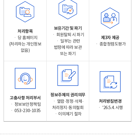
보유기간 및 파기
처리항목
ㆍ 회원탈퇴 시 파기
ㆍ 당 홈페이지
제3자 제공
ㆍ 일부는 관련
(처리하는 개인정보
ㆍ 종합청렴도평가
법령에 따라 보관
없음)
또는 파기
정보주체의 권리의무
고충사항 처리부서
ㆍ 열람·정정·삭제·
처리방침변경
ㆍ 정보보안정책팀
처리정지·동의철회
ㆍ '26.5.4. 시행
ㆍ 053-230-1035
ㆍ이의제기 절차