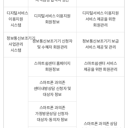
자격검정 합격자 명단
디지털서비스
디지털서비스 이용지원
디지털서비스 이용지원
이용지원
서비스 제공을 위한
회원정보
시스템
회원관리
정보통신보조기기
정보통신보조기기 신청자
정보통신보조기기 보급
사업관리
및 수혜자 회원관리
서비스 제공 및 관리
시스템
스마트쉼센터 홈페이지
스마트쉼센터 서비스
회원정보
제공을 위한 회원관리
스마트폰 과의존
센터내방상담 신청자 및
대상자 정보
스마트폰 과의존
가정방문상담 신청자·
대상자·동의자 정보
스마트폰 과의존 상담