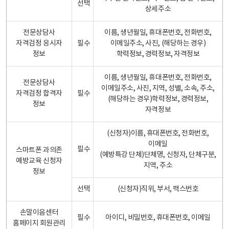
선택
상세주소
전문상담사
이름, 생년월일, 휴대폰번호, 전화번호,
자격검정 응시자
필수
이메일주소, 사진, (해당하는 경우)
정보
학력정보, 경력정보, 자격정보
이름, 생년월일, 휴대폰번호, 전화번호,
전문상담사
이메일주소, 사진, 지역, 성별, 소속, 주소,
자격검정 합격자
필수
(해당하는 경우)학력정보, 경력정보,
정보
자격정보
(신청자)이름, 휴대폰번호, 전화번호,
이메일
필수
스마트폰 과의존
(예방특강 단체)단체명, 신청자, 단체구분,
예방교육 신청자
지역, 주소
정보
선택
(신청자)직위, 부서, 팩스번호
손말이음센터
필수
아이디, 비밀번호, 휴대폰번호, 이메일
홈페이지 회원관리