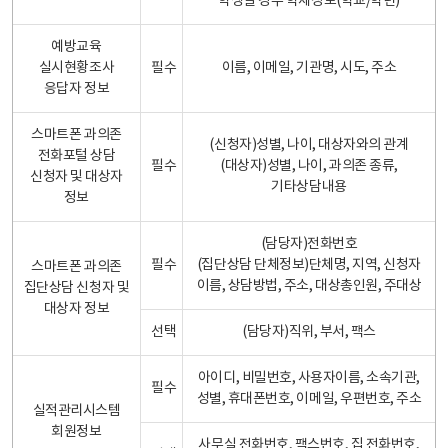
학생일 경우 학제정보(학교/학년)
예방교육
실시현황조사
필수
이름, 이메일, 기관명, 시도, 주소
응답자 정보
스마트폰 과의존
(신청자)성별, 나이, 대상자와의 관계
전화포털 상담
필수
(대상자)성별, 나이, 과의존 종류,
신청자 및 대상자
기타상담내용
정보
(담당자)전화번호
필수
(집단상담 단체정보)단체명, 지역, 신청자
스마트폰 과의존
이름, 상담방법, 주소, 대상총인원, 주대상
집단상담 신청자 및
대상자 정보
선택
(담당자)직위, 부서, 팩스
아이디, 비밀번호, 사용자이름, 소속기관,
필수
성별, 휴대폰번호, 이메일, 우편번호, 주소
실적관리시스템
회원정보
사무실 전화번호, 팩스번호, 집 전화번호,