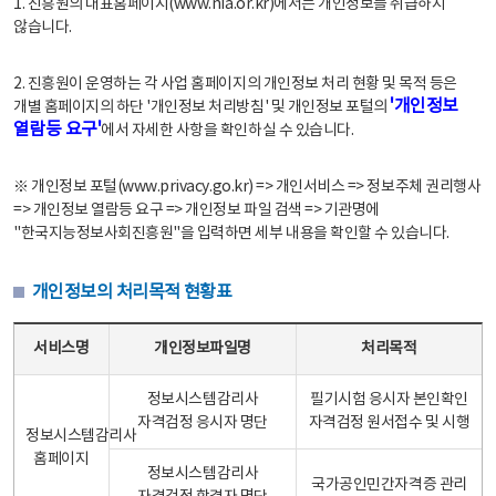
1. 진흥원의 대표홈페이지(www.nia.or.kr)에서는 개인정보를 취급하지
않습니다.
2. 진흥원이 운영하는 각 사업 홈페이지의 개인정보 처리 현황 및 목적 등은
'개인정보
개별 홈페이지의 하단 '개인정보 처리방침' 및 개인정보 포털의
열람등 요구'
에서 자세한 사항을 확인하실 수 있습니다.
※ 개인정보 포털(www.privacy.go.kr) => 개인서비스 => 정보주체 권리행사
=> 개인정보 열람등 요구 => 개인정보 파일 검색 => 기관명에
"한국지능정보사회진흥원"을 입력하면 세부 내용을 확인할 수 있습니다.
개인정보의 처리목적 현황표
개인정보의 처리목적 현황표 - 서비스명, 개인정보파일명, 처리목적으로 구성
서비스명
개인정보파일명
처리목적
정보시스템감리사
필기시험 응시자 본인확인
자격검정 응시자 명단
자격검정 원서접수 및 시행
정보시스템감리사
홈페이지
정보시스템감리사
국가공인민간자격증 관리