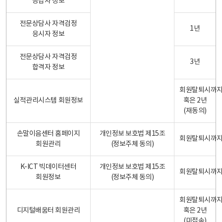
응답자 정보
전문상담사 자격검정
1년
응시자 정보
전문상담사 자격검정
3년
합격자 정보
회원탈퇴시까
실적관리시스템 회원정보
혹은 2년
(재동의)
손말이음센터 홈페이지
개인정보 보호법 제15조
회원탈퇴시까
회원관리
(정보주체 동의)
K-ICT 빅데이터센터
개인정보 보호법 제15조
회원탈퇴시까
회원정보
(정보주체 동의)
회원탈퇴시까
디지털배움터 회원관리
혹은 2년
(미접속)