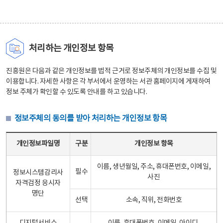
처리하는 개인정보 항목
진흥원은 다음과 같은 개인정보를 법적 근거로 정보주체의 개인정보를 수집 및
이용합니다. 자세한 사항은 각 부서에서 운영하는 서관 홈페이지에 게재하여
정보 주체가 확인할 수 있도록 안내를 하고 있습니다.
정보주체의 동의를 받아 처리하는 개인정보 항목
정보주체의 동의를 받아 처리하는 개인정보 항목 테이블 - 개인정보파일명, 구분, 개인정보 항목으로 구성
개인정보파일명
구분
개인정보 항목
이름, 생년월일, 주소, 휴대폰번호, 이메일,
필수
정보시스템감리사
사진
자격검정 응시자
명단
선택
소속, 직위, 전화번호