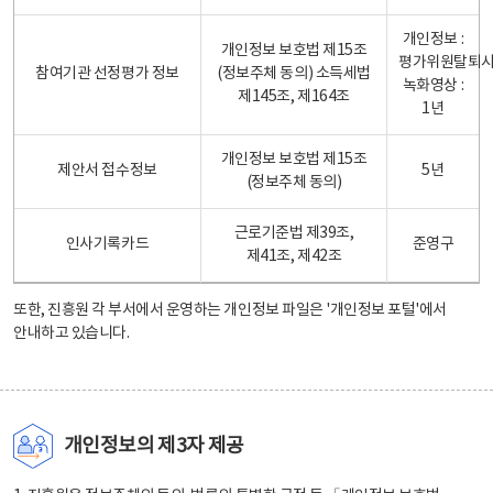
개인정보 :
개인정보 보호법 제15조
평가위원탈퇴
참여기관 선정평가 정보
(정보주체 동의) 소득세법
녹화영상 :
제145조, 제164조
1년
개인정보 보호법 제15조
제안서 접수정보
5년
(정보주체 동의)
근로기준법 제39조,
인사기록카드
준영구
제41조, 제42조
또한, 진흥원 각 부서에서 운영하는 개인정보 파일은
'개인정보 포털'
에서
안내하고 있습니다.
개인정보의 제3자 제공