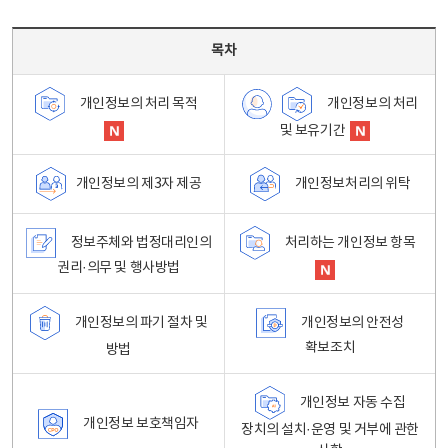
목차 - 개인정보 처리방침 목차를 나타내는표
목차
개인정보의 처리
개인정보의 처리 목적
및 보유기간
개인정보처리의 위탁
개인정보의 제3자 제공
정보주체와 법정대리인의
처리하는 개인정보 항목
권리·의무 및 행사방법
개인정보의 파기 절차 및
개인정보의 안전성
확보조치
방법
개인정보 자동 수집
개인정보 보호책임자
장치의 설치·운영 및 거부에 관한