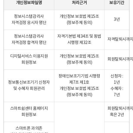
개인정보파일명
처리근거
보유기간
정보시스템감리사
개인정보 보호법 제15조
3년
자격검정 응시자 명단
(정보주체 등의)
정보시스템감리사
자격기본법 제34조 및 동법
자격탈퇴시까
자격검정 합격자 명단
시행령 제32조
디지털서비스 이용지원
개인정보 보호법 제15조
회원탈퇴시까
회원정보
(정보주체 동의)
장애인보조기기법 시행령
신청자 :
정보통신보조기기 신청자
제7조 제1호
1년
및 수혜자 회원관리
개인정보 보호법 제15조
수혜자 :
(정보주체 동의)
7년
스마트쉼센터 홈페이지
회원탈퇴시까
회원정보
혹은 2년
스마트폰 과의존