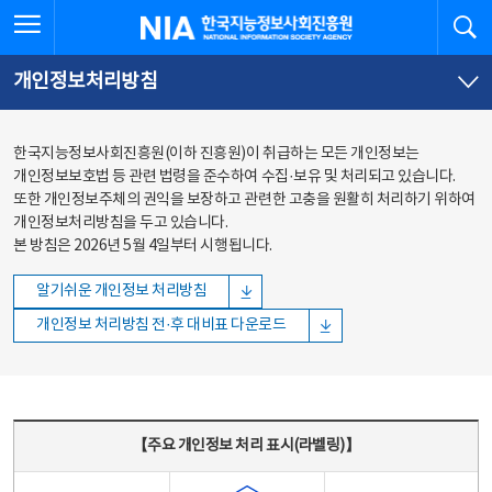
본문
전체메뉴
전체메뉴 열기
검
한국지능정보사회진흥원
바로가기
바로가기
개인정보처리방침
한국지능정보사회진흥원(이하 진흥원)이 취급하는 모든 개인정보는
개인정보보호법 등 관련 법령을 준수하여 수집·보유 및 처리되고 있습니다.
또한 개인정보주체의 권익을 보장하고 관련한 고충을 원활히 처리하기 위하여
개인정보처리방침을 두고 있습니다.
본 방침은 2026년 5월 4일부터 시행됩니다.
알기쉬운 개인정보 처리방침
개인정보 처리방침 전·후 대비표 다운로드
주요 개인정보 처리 표시(라벨링) - 주요 개인정보 처리 표시를 나타내는표
【주요 개인정보 처리 표시(라벨링)】