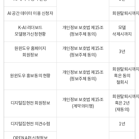
AI 공간 데이터 이용 신청자
회원탈퇴시까
K-AI 리더보드
개인정보 보호법 제15조
모델
모델평가신청현황
(정보주체 동의)
삭제시까지
원윈도우 홈페이지
개인정보 보호법 제15조
3년
회원정보
(정보주체 동의)
회원탈퇴시까
개인정보 보호법 제15조
원윈도우 홍보동의 현황
혹은 동의
(정보주체 동의)
철회시
회원탈퇴시까
개인정보 보호법 제15조
디지털집현전 회원정보
혹은 2년
(계약의이행)
(재동의)
디지털집현전 의견수렴
1년
OPEN API 신청정보