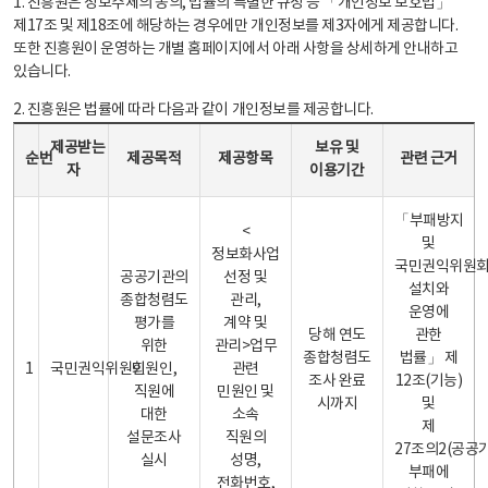
1. 진흥원은 정보주체의 동의, 법률의 특별한 규정 등 「개인정보 보호법」
제17조 및 제18조에 해당하는 경우에만 개인정보를 제3자에게 제공합니다.
또한 진흥원이 운영하는 개별 홈페이지에서 아래 사항을 상세하게 안내하고
있습니다.
2. 진흥원은 법률에 따라 다음과 같이 개인정보를 제공합니다.
개인정보 제공 안내표 - 순번, 제공받는자, 제공목적, 제공항목, 보유 및 이용기간 관련 근거로 구성
제공받는
보유 및
순번
제공목적
제공항목
관련 근거
자
이용기간
「부패방지
<
및
정보화사업
국민권익위원
공공기관의
선정 및
설치와
종합청렴도
관리,
운영에
평가를
계약 및
당해 연도
관한
위한
관리>업무
종합청렴도
법률」 제
1
국민권익위원회
민원인,
관련
조사 완료
12조(기능)
직원에
민원인 및
시까지
및
대한
소속
제
설문조사
직원의
27조의2(공공
실시
성명,
부패에
전화번호,