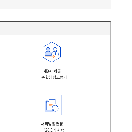
제3자 제공
ㆍ 종합청렴도평가
처리방침변경
ㆍ '26.5.4. 시행