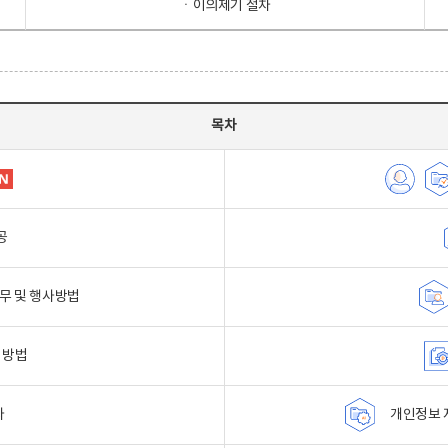
ㆍ이의제기 절차
목차
공
무 및 행사방법
 방법
자
개인정보 자