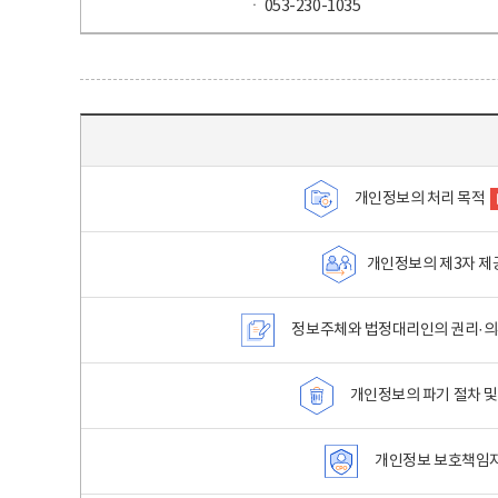
ㆍ 053-230-1035
목차 - 개인정보 처리방침 목차를 나타내는표
개인정보의 처리 목적
개인정보의 제3자 제
정보주체와 법정대리인의 권리·의
개인정보의 파기 절차 및
개인정보 보호책임