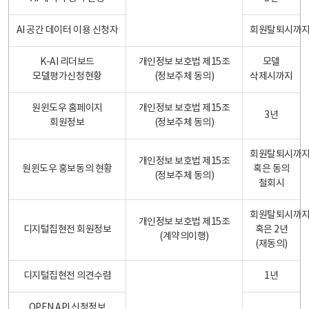
AI 공간 데이터 이용 신청자
회원탈퇴시까
K-AI 리더보드
개인정보 보호법 제15조
모델
모델평가신청현황
(정보주체 동의)
삭제시까지
원윈도우 홈페이지
개인정보 보호법 제15조
3년
회원정보
(정보주체 동의)
회원탈퇴시까
개인정보 보호법 제15조
원윈도우 홍보동의 현황
혹은 동의
(정보주체 동의)
철회시
회원탈퇴시까
개인정보 보호법 제15조
디지털집현전 회원정보
혹은 2년
(계약의이행)
(재동의)
디지털집현전 의견수렴
1년
OPEN API 신청정보