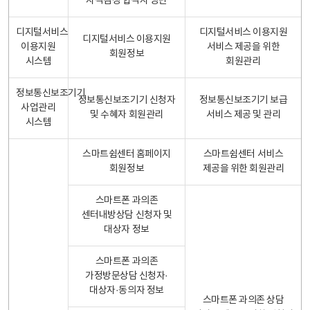
자격검정 합격자 명단
디지털서비스
디지털서비스 이용지원
디지털서비스 이용지원
이용지원
서비스 제공을 위한
회원정보
시스템
회원관리
정보통신보조기기
정보통신보조기기 신청자
정보통신보조기기 보급
사업관리
및 수혜자 회원관리
서비스 제공 및 관리
시스템
스마트쉼센터 홈페이지
스마트쉼센터 서비스
회원정보
제공을 위한 회원관리
스마트폰 과의존
센터내방상담 신청자 및
대상자 정보
스마트폰 과의존
가정방문상담 신청자·
대상자·동의자 정보
스마트폰 과의존 상담