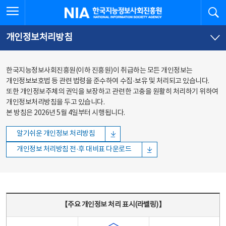
본문
전체메뉴
전체메뉴 열기
검
한국지능정보사회진흥원
바로가기
바로가기
개인정보처리방침
한국지능정보사회진흥원(이하 진흥원)이 취급하는 모든 개인정보는
개인정보보호법 등 관련 법령을 준수하여 수집·보유 및 처리되고 있습니다.
또한 개인정보주체의 권익을 보장하고 관련한 고충을 원활히 처리하기 위하여
개인정보처리방침을 두고 있습니다.
본 방침은 2026년 5월 4일부터 시행됩니다.
알기쉬운 개인정보 처리방침
개인정보 처리방침 전·후 대비표 다운로드
주요 개인정보 처리 표시(라벨링) - 주요 개인정보 처리 표시를 나타내는표
【주요 개인정보 처리 표시(라벨링)】