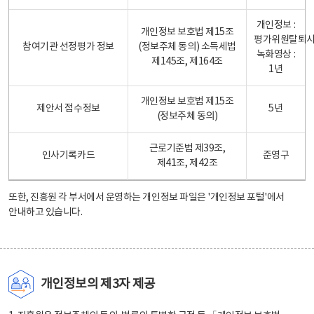
개인정보 :
개인정보 보호법 제15조
평가위원탈퇴
참여기관 선정평가 정보
(정보주체 동의) 소득세법
녹화영상 :
제145조, 제164조
1년
개인정보 보호법 제15조
제안서 접수정보
5년
(정보주체 동의)
근로기준법 제39조,
인사기록카드
준영구
제41조, 제42조
또한, 진흥원 각 부서에서 운영하는 개인정보 파일은
'개인정보 포털'
에서
안내하고 있습니다.
개인정보의 제3자 제공