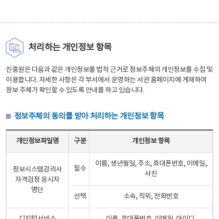
처리하는 개인정보 항목
진흥원은 다음과 같은 개인정보를 법적 근거로 정보주체의 개인정보를 수집 및
이용합니다. 자세한 사항은 각 부서에서 운영하는 서관 홈페이지에 게재하여
정보 주체가 확인할 수 있도록 안내를 하고 있습니다.
정보주체의 동의를 받아 처리하는 개인정보 항목
정보주체의 동의를 받아 처리하는 개인정보 항목 테이블 - 개인정보파일명, 구분, 개인정보 항목으로 구성
개인정보파일명
구분
개인정보 항목
이름, 생년월일, 주소, 휴대폰번호, 이메일,
필수
정보시스템감리사
사진
자격검정 응시자
명단
선택
소속, 직위, 전화번호