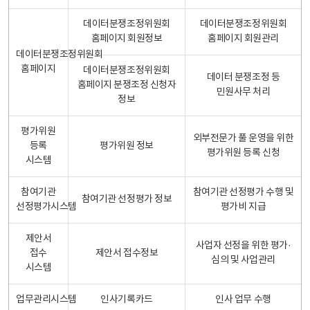
데이터분쟁조정위원회
데이터분쟁조정위원회
홈페이지 회원정보
홈페이지 회원관리
데이터분쟁조정위원회
홈페이지
데이터분쟁조정위원회
데이터 분쟁조정 등
홈페이지 분쟁조정 신청자
민원사무 처리
정보
평가위원
외부전문가 풀 운영을 위한
등록
평가위원 정보
평가위원 등록 신청
시스템
참여기관
참여기관 선정평가 수행 및
참여기관 선정평가 정보
선정평가시스템
평가비 지급
제안서
사업자 선정을 위한 평가·
접수
제안서 접수정보
심의 및 사업관리
시스템
업무관리시스템
인사기록카드
인사 업무 수행