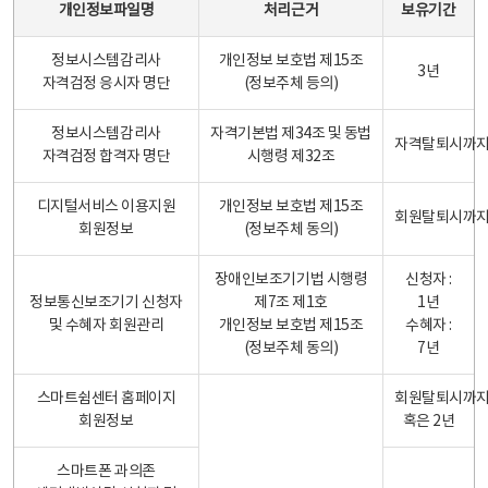
개인정보파일명
처리근거
보유기간
정보시스템감리사
개인정보 보호법 제15조
3년
자격검정 응시자 명단
(정보주체 등의)
정보시스템감리사
자격기본법 제34조 및 동법
자격탈퇴시까
자격검정 합격자 명단
시행령 제32조
디지털서비스 이용지원
개인정보 보호법 제15조
회원탈퇴시까
회원정보
(정보주체 동의)
장애인보조기기법 시행령
신청자 :
정보통신보조기기 신청자
제7조 제1호
1년
및 수혜자 회원관리
개인정보 보호법 제15조
수혜자 :
(정보주체 동의)
7년
스마트쉼센터 홈페이지
회원탈퇴시까
회원정보
혹은 2년
스마트폰 과의존