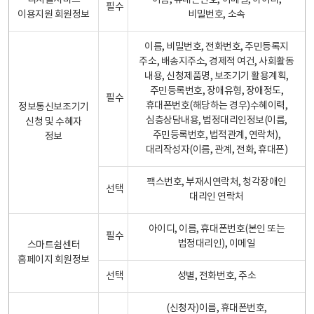
디지털서비스
이름, 휴대폰번호, 이메일, 아이디,
필수
이용지원 회원정보
비밀번호, 소속
이름, 비밀번호, 전화번호, 주민등록지
주소, 배송지주소, 경제적 여건, 사회활동
내용, 신청제품명, 보조기기 활용계획,
주민등록번호, 장애유형, 장애정도,
필수
휴대폰번호(해당하는 경우)수혜이력,
정보통신보조기기
심층상담내용, 법정대리인정보(이름,
신청 및 수혜자
주민등록번호, 법적관계, 연락처),
정보
대리작성자(이름, 관계, 전화, 휴대폰)
팩스번호, 부재시연락처, 청각장애인
선택
대리인 연락처
아이디, 이름, 휴대폰번호(본인 또는
필수
법정대리인), 이메일
스마트쉼센터
홈페이지 회원정보
선택
성별, 전화번호, 주소
(신청자)이름, 휴대폰번호,