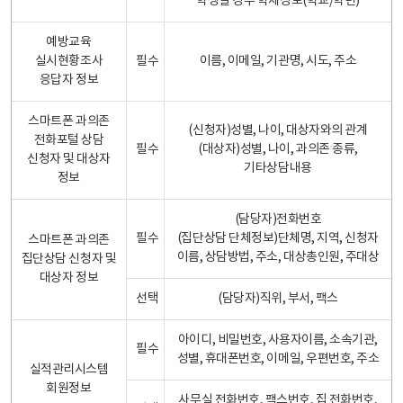
학생일 경우 학제정보(학교/학년)
예방교육
실시현황조사
필수
이름, 이메일, 기관명, 시도, 주소
응답자 정보
스마트폰 과의존
(신청자)성별, 나이, 대상자와의 관계
전화포털 상담
필수
(대상자)성별, 나이, 과의존 종류,
신청자 및 대상자
기타상담내용
정보
(담당자)전화번호
필수
(집단상담 단체정보)단체명, 지역, 신청자
스마트폰 과의존
이름, 상담방법, 주소, 대상총인원, 주대상
집단상담 신청자 및
대상자 정보
선택
(담당자)직위, 부서, 팩스
아이디, 비밀번호, 사용자이름, 소속기관,
필수
성별, 휴대폰번호, 이메일, 우편번호, 주소
실적관리시스템
회원정보
사무실 전화번호, 팩스번호, 집 전화번호,