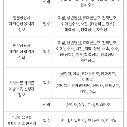
선택
상세주소
전문상담사
이름, 생년월일, 휴대폰번호, 전화번호,
자격검정 응시자
필수
이메일주소, 사진, (해당하는 경우)
정보
학력정보, 경력정보, 자격정보
이름, 생년월일, 휴대폰번호, 전화번호,
전문상담사
이메일주소, 사진, 지역, 성별, 소속, 주소,
자격검정 합격자
필수
(해당하는 경우)학력정보, 경력정보,
정보
자격정보
(신청자)이름, 휴대폰번호, 전화번호,
이메일
필수
스마트폰 과의존
(예방특강 단체)단체명, 신청자, 단체구분,
예방교육 신청자
지역, 주소
정보
선택
(신청자)직위, 부서, 팩스번호
손말이음센터
필수
아이디, 비밀번호, 휴대폰번호, 이메일
홈페이지 회원관리