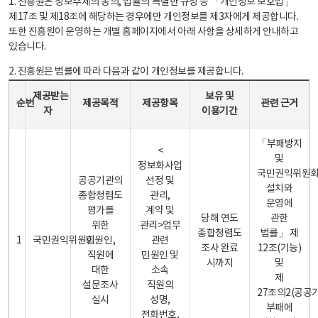
1. 진흥원은 정보주체의 동의, 법률의 특별한 규정 등 「개인정보 보호법」
제17조 및 제18조에 해당하는 경우에만 개인정보를 제3자에게 제공합니다.
또한 진흥원이 운영하는 개별 홈페이지에서 아래 사항을 상세하게 안내하고
있습니다.
2. 진흥원은 법률에 따라 다음과 같이 개인정보를 제공합니다.
개인정보 제공 안내표 - 순번, 제공받는자, 제공목적, 제공항목, 보유 및 이용기간 관련 근거로 구성
제공받는
보유 및
순번
제공목적
제공항목
관련 근거
자
이용기간
「부패방지
<
및
정보화사업
국민권익위원
공공기관의
선정 및
설치와
종합청렴도
관리,
운영에
평가를
계약 및
당해 연도
관한
위한
관리>업무
종합청렴도
법률」 제
1
국민권익위원회
민원인,
관련
조사 완료
12조(기능)
직원에
민원인 및
시까지
및
대한
소속
제
설문조사
직원의
27조의2(공공
실시
성명,
부패에
전화번호,