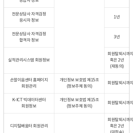
응답자 정보
전문상담사 자격검정
1년
응시자 정보
전문상담사 자격검정
3년
합격자 정보
회원탈퇴시까
실적관리시스템 회원정보
혹은 2년
(재동의)
손말이음센터 홈페이지
개인정보 보호법 제15조
회원탈퇴시까
회원관리
(정보주체 동의)
K-ICT 빅데이터센터
개인정보 보호법 제15조
회원탈퇴시까
회원정보
(정보주체 동의)
회원탈퇴시까
디지털배움터 회원관리
혹은 2년
(미접속)