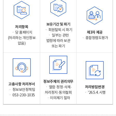
보유기간 및 파기
처리항목
ㆍ 회원탈퇴 시 파기
ㆍ 당 홈페이지
제3자 제공
ㆍ 일부는 관련
(처리하는 개인정보
ㆍ 종합청렴도평가
법령에 따라 보관
없음)
또는 파기
정보주체의 권리의무
고충사항 처리부서
ㆍ 열람·정정·삭제·
처리방침변경
ㆍ 정보보안정책팀
처리정지·동의철회
ㆍ '26.5.4. 시행
ㆍ 053-230-1035
ㆍ이의제기 절차