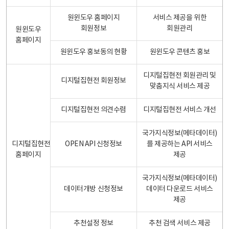
원윈도우 홈페이지
서비스 제공을 위한
회원정보
회원관리
원윈도우
홈페이지
원윈도우 홍보동의 현황
원윈도우 콘텐츠 홍보
디지털집현전 회원관리 및
디지털집현전 회원정보
맞춤지식 서비스 제공
디지털집현전 의견수렴
디지털집현전 서비스 개선
국가지식정보(메타데이터)
디지털집현전
OPEN API 신청정보
를 제공하는 API 서비스
홈페이지
제공
국가지식정보(메타데이터)
데이터개방 신청정보
데이터 다운로드 서비스
제공
추천설정 정보
추천 검색 서비스 제공