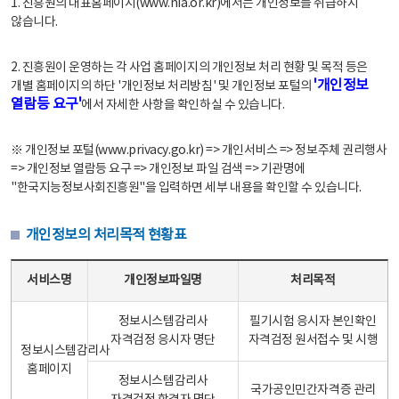
1. 진흥원의 대표홈페이지(www.nia.or.kr)에서는 개인정보를 취급하지
않습니다.
2. 진흥원이 운영하는 각 사업 홈페이지의 개인정보 처리 현황 및 목적 등은
'개인정보
개별 홈페이지의 하단 '개인정보 처리방침' 및 개인정보 포털의
열람등 요구'
에서 자세한 사항을 확인하실 수 있습니다.
※ 개인정보 포털(www.privacy.go.kr) => 개인서비스 => 정보주체 권리행사
=> 개인정보 열람등 요구 => 개인정보 파일 검색 => 기관명에
"한국지능정보사회진흥원"을 입력하면 세부 내용을 확인할 수 있습니다.
개인정보의 처리목적 현황표
개인정보의 처리목적 현황표 - 서비스명, 개인정보파일명, 처리목적으로 구성
서비스명
개인정보파일명
처리목적
정보시스템감리사
필기시험 응시자 본인확인
자격검정 응시자 명단
자격검정 원서접수 및 시행
정보시스템감리사
홈페이지
정보시스템감리사
국가공인민간자격증 관리