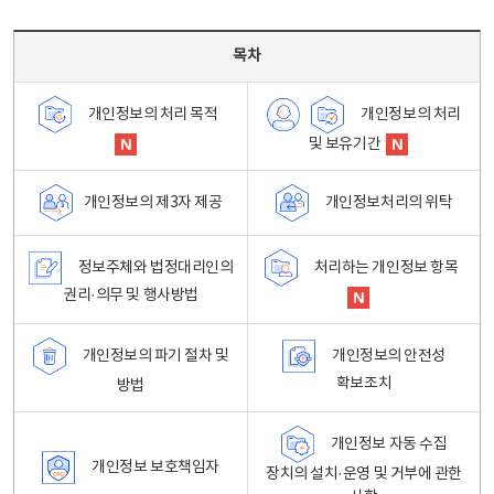
목차 - 개인정보 처리방침 목차를 나타내는표
목차
개인정보의 처리
개인정보의 처리 목적
및 보유기간
개인정보처리의 위탁
개인정보의 제3자 제공
정보주체와 법정대리인의
처리하는 개인정보 항목
권리·의무 및 행사방법
개인정보의 파기 절차 및
개인정보의 안전성
확보조치
방법
개인정보 자동 수집
개인정보 보호책임자
장치의 설치·운영 및 거부에 관한