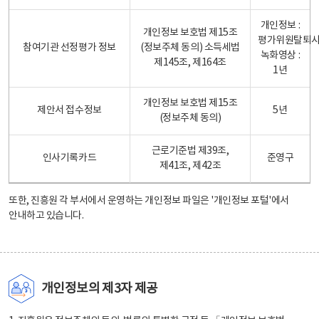
개인정보 :
개인정보 보호법 제15조
평가위원탈퇴
참여기관 선정평가 정보
(정보주체 동의) 소득세법
녹화영상 :
제145조, 제164조
1년
개인정보 보호법 제15조
제안서 접수정보
5년
(정보주체 동의)
근로기준법 제39조,
인사기록카드
준영구
제41조, 제42조
또한, 진흥원 각 부서에서 운영하는 개인정보 파일은
'개인정보 포털'
에서
안내하고 있습니다.
개인정보의 제3자 제공