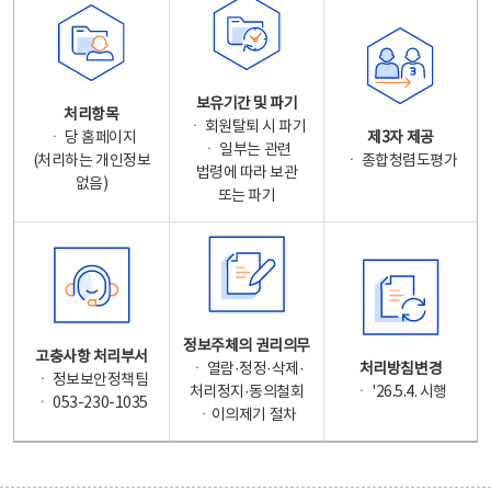
보유기간 및 파기
처리항목
ㆍ 회원탈퇴 시 파기
ㆍ 당 홈페이지
제3자 제공
ㆍ 일부는 관련
(처리하는 개인정보
ㆍ 종합청렴도평가
법령에 따라 보관
없음)
또는 파기
정보주체의 권리의무
고충사항 처리부서
ㆍ 열람·정정·삭제·
처리방침변경
ㆍ 정보보안정책팀
처리정지·동의철회
ㆍ '26.5.4. 시행
ㆍ 053-230-1035
ㆍ이의제기 절차