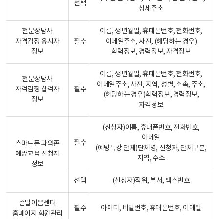
선택
상세주소
전문상담사
이름, 생년월일, 휴대폰번호, 전화번호,
자격검정 응시자
필수
이메일주소, 사진, (해당하는 경우)
정보
학력정보, 경력정보, 자격정보
이름, 생년월일, 휴대폰번호, 전화번호,
전문상담사
이메일주소, 사진, 지역, 성별, 소속, 주소,
자격검정 합격자
필수
(해당하는 경우)학력정보, 경력정보,
정보
자격정보
(신청자)이름, 휴대폰번호, 전화번호,
이메일
필수
스마트폰 과의존
(예방특강 단체)단체명, 신청자, 단체구분,
예방교육 신청자
지역, 주소
정보
선택
(신청자)직위, 부서, 팩스번호
손말이음센터
필수
아이디, 비밀번호, 휴대폰번호, 이메일
홈페이지 회원관리