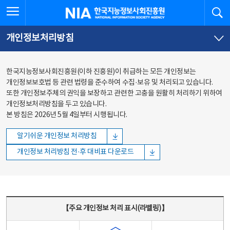
본문
전체메뉴
전체메뉴 열기
검
한국지능정보사회진흥원
바로가기
바로가기
개인정보처리방침
한국지능정보사회진흥원(이하 진흥원)이 취급하는 모든 개인정보는
개인정보보호법 등 관련 법령을 준수하여 수집·보유 및 처리되고 있습니다.
또한 개인정보주체의 권익을 보장하고 관련한 고충을 원활히 처리하기 위하여
개인정보처리방침을 두고 있습니다.
본 방침은 2026년 5월 4일부터 시행됩니다.
알기쉬운 개인정보 처리방침
개인정보 처리방침 전·후 대비표 다운로드
주요 개인정보 처리 표시(라벨링) - 주요 개인정보 처리 표시를 나타내는표
【주요 개인정보 처리 표시(라벨링)】