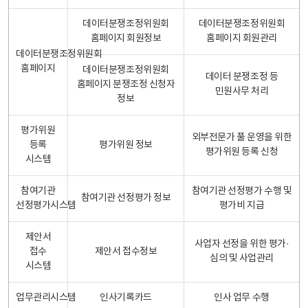
데이터분쟁조정위원회
데이터분쟁조정위원회
홈페이지 회원정보
홈페이지 회원관리
데이터분쟁조정위원회
홈페이지
데이터분쟁조정위원회
데이터 분쟁조정 등
홈페이지 분쟁조정 신청자
민원사무 처리
정보
평가위원
외부전문가 풀 운영을 위한
등록
평가위원 정보
평가위원 등록 신청
시스템
참여기관
참여기관 선정평가 수행 및
참여기관 선정평가 정보
선정평가시스템
평가비 지급
제안서
사업자 선정을 위한 평가·
접수
제안서 접수정보
심의 및 사업관리
시스템
업무관리시스템
인사기록카드
인사 업무 수행