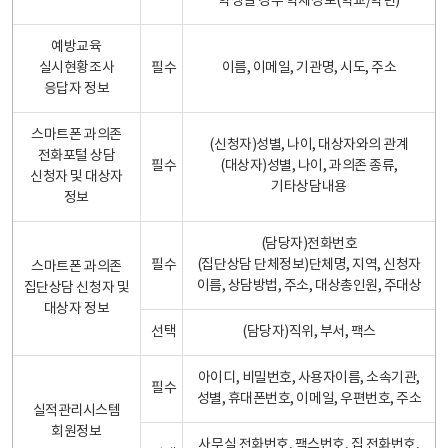
학생일 경우 학제정보(학교/학년)
예방교육
실시현황조사
필수
이름, 이메일, 기관명, 시도, 주소
응답자 정보
스마트폰 과의존
(신청자)성별, 나이, 대상자와의 관계
전화포털 상담
필수
(대상자)성별, 나이, 과의존 종류,
신청자 및 대상자
기타상담내용
정보
(담당자)전화번호
필수
(집단상담 단체정보)단체명, 지역, 신청자
스마트폰 과의존
이름, 상담방법, 주소, 대상총인원, 주대상
집단상담 신청자 및
대상자 정보
선택
(담당자)직위, 부서, 팩스
아이디, 비밀번호, 사용자이름, 소속기관,
필수
성별, 휴대폰번호, 이메일, 우편번호, 주소
실적관리시스템
회원정보
사무실 전화번호, 팩스번호, 집 전화번호,