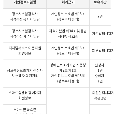
개인정보파일명
처리근거
보유기간
정보시스템감리사
개인정보 보호법 제15조
3년
자격검정 응시자 명단
(정보주체 등의)
정보시스템감리사
자격기본법 제34조 및 동법
자격탈퇴시까
자격검정 합격자 명단
시행령 제32조
디지털서비스 이용지원
개인정보 보호법 제15조
회원탈퇴시까
회원정보
(정보주체 동의)
장애인보조기기법 시행령
신청자 :
정보통신보조기기 신청자
제7조 제1호
1년
및 수혜자 회원관리
개인정보 보호법 제15조
수혜자 :
(정보주체 동의)
7년
스마트쉼센터 홈페이지
회원탈퇴시까
회원정보
혹은 2년
스마트폰 과의존