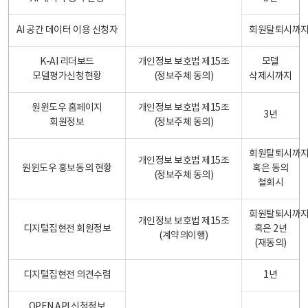
AI 공간 데이터 이용 신청자
회원탈퇴시까
K-AI 리더보드
개인정보 보호법 제15조
모델
모델평가신청현황
(정보주체 동의)
삭제시까지
원윈도우 홈페이지
개인정보 보호법 제15조
3년
회원정보
(정보주체 동의)
회원탈퇴시까
개인정보 보호법 제15조
원윈도우 홍보동의 현황
혹은 동의
(정보주체 동의)
철회시
회원탈퇴시까
개인정보 보호법 제15조
디지털집현전 회원정보
혹은 2년
(계약의이행)
(재동의)
디지털집현전 의견수렴
1년
OPEN API 신청정보