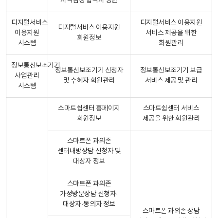
자격검정 합격자 명단
디지털서비스
디지털서비스 이용지원
디지털서비스 이용지원
이용지원
서비스 제공을 위한
회원정보
시스템
회원관리
정보통신보조기기
정보통신보조기기 신청자
정보통신보조기기 보급
사업관리
및 수혜자 회원관리
서비스 제공 및 관리
시스템
스마트쉼센터 홈페이지
스마트쉼센터 서비스
회원정보
제공을 위한 회원관리
스마트폰 과의존
센터내방상담 신청자 및
대상자 정보
스마트폰 과의존
가정방문상담 신청자·
대상자·동의자 정보
스마트폰 과의존 상담