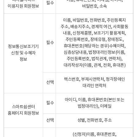
디지털서비스
이름, 휴대폰번호, 이메일, 아이디,
필수
이용지원 회원정보
비밀번호, 소속
이름, 비밀번호, 전화번호, 주민등록지
주소, 배송지주소, 경제적 여건, 사회활동
내용, 신청제품명, 보조기기 활용계획,
주민등록번호, 장애유형, 장애정도,
필수
휴대폰번호(해당하는 경우)수혜이력,
정보통신보조기기
심층상담내용, 법정대리인정보(이름,
신청 및 수혜자
주민등록번호, 법적관계, 연락처),
정보
대리작성자(이름, 관계, 전화, 휴대폰)
팩스번호, 부재시연락처, 청각장애인
선택
대리인 연락처
아이디, 이름, 휴대폰번호(본인 또는
필수
법정대리인), 이메일
스마트쉼센터
홈페이지 회원정보
선택
성별, 전화번호, 주소
(신청자)이름, 휴대폰번호,