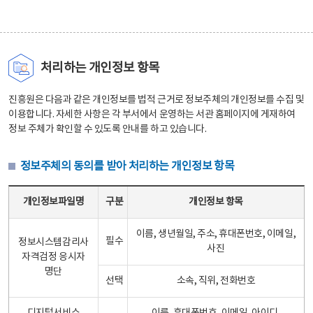
처리하는 개인정보 항목
진흥원은 다음과 같은 개인정보를 법적 근거로 정보주체의 개인정보를 수집 및
이용합니다. 자세한 사항은 각 부서에서 운영하는 서관 홈페이지에 게재하여
정보 주체가 확인할 수 있도록 안내를 하고 있습니다.
정보주체의 동의를 받아 처리하는 개인정보 항목
정보주체의 동의를 받아 처리하는 개인정보 항목 테이블 - 개인정보파일명, 구분, 개인정보 항목으로 구성
개인정보파일명
구분
개인정보 항목
이름, 생년월일, 주소, 휴대폰번호, 이메일,
필수
정보시스템감리사
사진
자격검정 응시자
명단
선택
소속, 직위, 전화번호