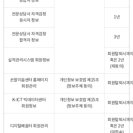
응답자 정보
전문상담사 자격검정
1년
응시자 정보
전문상담사 자격검정
3년
합격자 정보
회원탈퇴시까
실적관리시스템 회원정보
혹은 2년
(재동의)
손말이음센터 홈페이지
개인정보 보호법 제15조
회원탈퇴시까
회원관리
(정보주체 동의)
K-ICT 빅데이터센터
개인정보 보호법 제15조
회원탈퇴시까
회원정보
(정보주체 동의)
회원탈퇴시까
디지털배움터 회원관리
혹은 2년
(미접속)