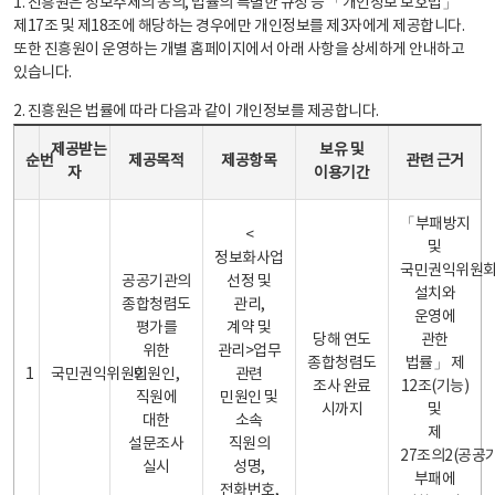
1. 진흥원은 정보주체의 동의, 법률의 특별한 규정 등 「개인정보 보호법」
제17조 및 제18조에 해당하는 경우에만 개인정보를 제3자에게 제공합니다.
또한 진흥원이 운영하는 개별 홈페이지에서 아래 사항을 상세하게 안내하고
있습니다.
2. 진흥원은 법률에 따라 다음과 같이 개인정보를 제공합니다.
개인정보 제공 안내표 - 순번, 제공받는자, 제공목적, 제공항목, 보유 및 이용기간 관련 근거로 구성
제공받는
보유 및
순번
제공목적
제공항목
관련 근거
자
이용기간
「부패방지
<
및
정보화사업
국민권익위원
공공기관의
선정 및
설치와
종합청렴도
관리,
운영에
평가를
계약 및
당해 연도
관한
위한
관리>업무
종합청렴도
법률」 제
1
국민권익위원회
민원인,
관련
조사 완료
12조(기능)
직원에
민원인 및
시까지
및
대한
소속
제
설문조사
직원의
27조의2(공공
실시
성명,
부패에
전화번호,