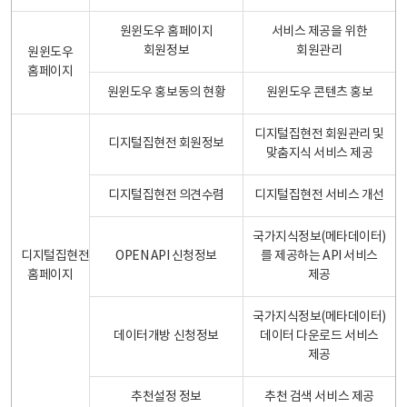
원윈도우 홈페이지
서비스 제공을 위한
회원정보
회원관리
원윈도우
홈페이지
원윈도우 홍보동의 현황
원윈도우 콘텐츠 홍보
디지털집현전 회원관리 및
디지털집현전 회원정보
맞춤지식 서비스 제공
디지털집현전 의견수렴
디지털집현전 서비스 개선
국가지식정보(메타데이터)
디지털집현전
OPEN API 신청정보
를 제공하는 API 서비스
홈페이지
제공
국가지식정보(메타데이터)
데이터개방 신청정보
데이터 다운로드 서비스
제공
추천설정 정보
추천 검색 서비스 제공