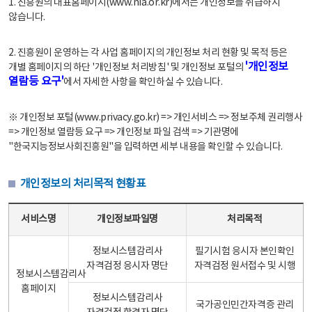
1. 진흥원의 대표홈페이지(www.nia.or.kr)에서는 개인정보를 취급하지
않습니다.
2. 진흥원이 운영하는 각 사업 홈페이지의 개인정보 처리 현황 및 목적 등은
'개인정보
개별 홈페이지의 하단 '개인정보 처리방침' 및 개인정보 포털의
열람등 요구'
에서 자세한 사항을 확인하실 수 있습니다.
※ 개인정보 포털(www.privacy.go.kr) => 개인서비스 => 정보주체 권리행사
=> 개인정보 열람등 요구 => 개인정보 파일 검색 => 기관명에
"한국지능정보사회진흥원"을 입력하면 세부 내용을 확인할 수 있습니다.
개인정보의 처리목적 현황표
개인정보의 처리목적 현황표 - 서비스명, 개인정보파일명, 처리목적으로 구성
서비스명
개인정보파일명
처리목적
정보시스템감리사
필기시험 응시자 본인확인
자격검정 응시자 명단
자격검정 원서접수 및 시행
정보시스템감리사
홈페이지
정보시스템감리사
국가공인민간자격증 관리