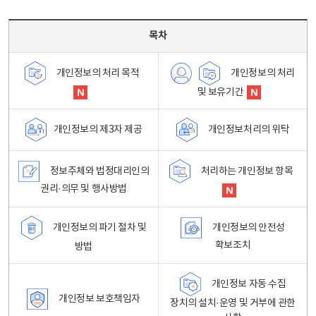
목차 - 개인정보 처리방침 목차를 나타내는표
목차
개인정보의 처리
개인정보의 처리 목적
및 보유기간
개인정보처리의 위탁
개인정보의 제3자 제공
정보주체와 법정대리인의
처리하는 개인정보 항목
권리·의무 및 행사방법
개인정보의 파기 절차 및
개인정보의 안전성
확보조치
방법
개인정보 자동 수집
개인정보 보호책임자
장치의 설치·운영 및 거부에 관한