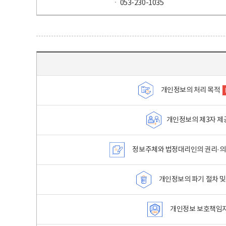
ㆍ 053-230-1035
목차 - 개인정보 처리방침 목차를 나타내는표
개인정보의 처리 목적
개인정보의 제3자 제
정보주체와 법정대리인의 권리·의
개인정보의 파기 절차 및
개인정보 보호책임