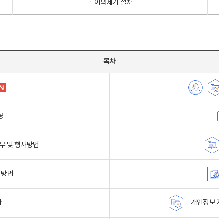
ㆍ이의제기 절차
목차
공
무 및 행사방법
 방법
자
개인정보 자