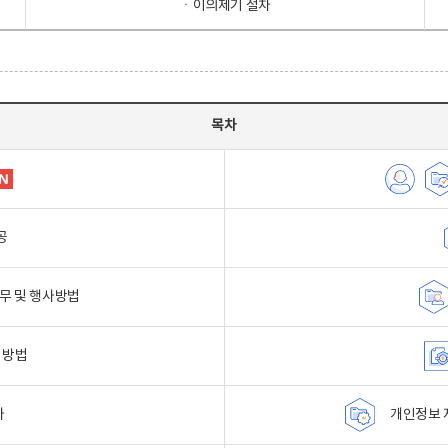
ㆍ이의제기 절차
목차
공
무 및 행사방법
 방법
자
개인정보 자