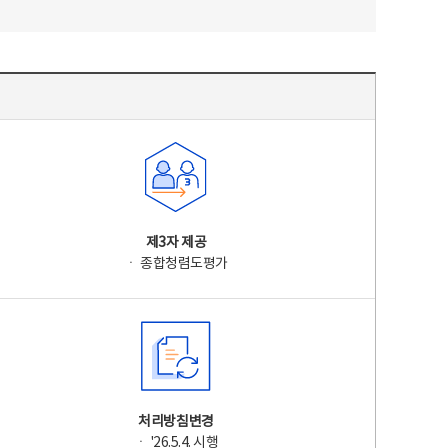
제3자 제공
ㆍ 종합청렴도평가
처리방침변경
ㆍ '26.5.4. 시행