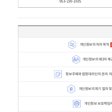
ㆍ 053-230-1035
목차 - 개인정보 처리방침 목차를 나타내는표
개인정보의 처리 목적
개인정보의 제3자 제
정보주체와 법정대리인의 권리·의
개인정보의 파기 절차 및
개인정보 보호책임