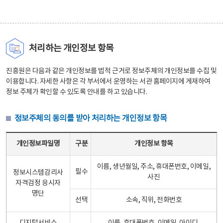
처리하는 개인정보 항목
진흥원은 다음과 같은 개인정보를 법적 근거로 정보주체의 개인정보를 수집 및
이용합니다. 자세한 사항은 각 부서에서 운영하는 서관 홈페이지에 게재하여
정보 주체가 확인할 수 있도록 안내를 하고 있습니다.
정보주체의 동의를 받아 처리하는 개인정보 항목
정보주체의 동의를 받아 처리하는 개인정보 항목 테이블 - 개인정보파일명, 구분, 개인정보 항목으로 구성
개인정보파일명
구분
개인정보 항목
이름, 생년월일, 주소, 휴대폰번호, 이메일,
필수
정보시스템감리사
사진
자격검정 응시자
명단
선택
소속, 직위, 전화번호