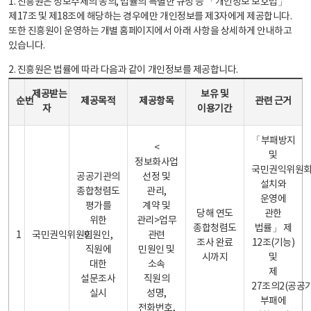
1. 진흥원은 정보주체의 동의, 법률의 특별한 규정 등 「개인정보 보호법」
제17조 및 제18조에 해당하는 경우에만 개인정보를 제3자에게 제공합니다.
또한 진흥원이 운영하는 개별 홈페이지에서 아래 사항을 상세하게 안내하고
있습니다.
2. 진흥원은 법률에 따라 다음과 같이 개인정보를 제공합니다.
개인정보 제공 안내표 - 순번, 제공받는자, 제공목적, 제공항목, 보유 및 이용기간 관련 근거로 구성
제공받는
보유 및
순번
제공목적
제공항목
관련 근거
자
이용기간
「부패방지
<
및
정보화사업
국민권익위원
공공기관의
선정 및
설치와
종합청렴도
관리,
운영에
평가를
계약 및
당해 연도
관한
위한
관리>업무
종합청렴도
법률」 제
1
국민권익위원회
민원인,
관련
조사 완료
12조(기능)
직원에
민원인 및
시까지
및
대한
소속
제
설문조사
직원의
27조의2(공공
실시
성명,
부패에
전화번호,