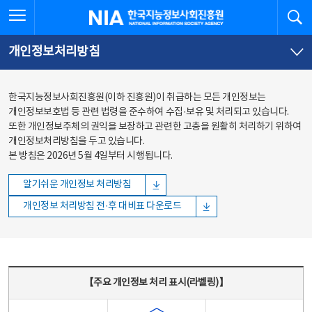
본문
전체메뉴
전체메뉴 열기
검
한국지능정보사회진흥원
바로가기
바로가기
개인정보처리방침
한국지능정보사회진흥원(이하 진흥원)이 취급하는 모든 개인정보는
개인정보보호법 등 관련 법령을 준수하여 수집·보유 및 처리되고 있습니다.
또한 개인정보주체의 권익을 보장하고 관련한 고충을 원활히 처리하기 위하여
개인정보처리방침을 두고 있습니다.
본 방침은 2026년 5월 4일부터 시행됩니다.
알기쉬운 개인정보 처리방침
개인정보 처리방침 전·후 대비표 다운로드
주요 개인정보 처리 표시(라벨링) - 주요 개인정보 처리 표시를 나타내는표
【주요 개인정보 처리 표시(라벨링)】