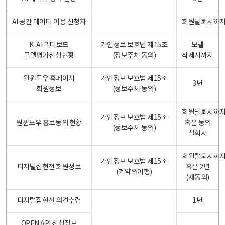
AI 공간 데이터 이용 신청자
회원탈퇴시까
K-AI 리더보드
개인정보 보호법 제15조
모델
모델평가신청현황
(정보주체 동의)
삭제시까지
원윈도우 홈페이지
개인정보 보호법 제15조
3년
회원정보
(정보주체 동의)
회원탈퇴시까
개인정보 보호법 제15조
원윈도우 홍보동의 현황
혹은 동의
(정보주체 동의)
철회시
회원탈퇴시까
개인정보 보호법 제15조
디지털집현전 회원정보
혹은 2년
(계약의이행)
(재동의)
디지털집현전 의견수렴
1년
OPEN API 신청정보