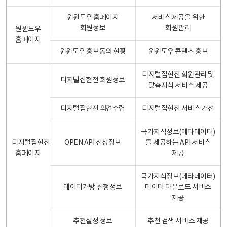
원윈도우 홈페이지
서비스 제공을 위한
회원정보
회원관리
원윈도우
홈페이지
원윈도우 홍보동의 현황
원윈도우 콘텐츠 홍보
디지털집현전 회원관리 및
디지털집현전 회원정보
맞춤지식 서비스 제공
디지털집현전 의견수렴
디지털집현전 서비스 개선
국가지식정보(메타데이터)
디지털집현전
OPEN API 신청정보
를 제공하는 API 서비스
홈페이지
제공
국가지식정보(메타데이터)
데이터개방 신청정보
데이터 다운로드 서비스
제공
추천설정 정보
추천 검색 서비스 제공