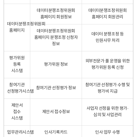
데이터분쟁조정위원회
데이터분쟁조정위원회
홈페이지 회원정보
홈페이지 회원관리
데이터분쟁조정위원회
홈페이지
데이터분쟁조정위원회
데이터 분쟁조정 등
홈페이지 분쟁조정 신청자
민원사무 처리
정보
평가위원
외부전문가 풀 운영을 위한
등록
평가위원 정보
평가위원 등록 신청
시스템
참여기관
참여기관 선정평가 수행 및
참여기관 선정평가 정보
선정평가시스템
평가비 지급
제안서
사업자 선정을 위한 평가·
접수
제안서 접수정보
심의 및 사업관리
시스템
업무관리시스템
인사기록카드
인사 업무 수행