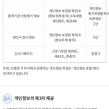
개인정보 :
개인정보 보호법 제15조
평가위원탈퇴
참여기관 선정평가 정보
(정보주체 동의) 소득세법
녹화영상 :
제145조, 제164조
1년
개인정보 보호법 제15조
제안서 접수정보
5년
(정보주체 동의)
근로기준법 제39조,
인사기록카드
준영구
제41조, 제42조
또한, 진흥원 각 부서에서 운영하는 개인정보 파일은
'개인정보 포털'
에서
안내하고 있습니다.
개인정보의 제3자 제공