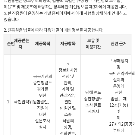
1. 진흥원은 정보주체의 동의, 법률의 특별한 규정 등 「개인정보 보호법」
제17조 및 제18조에 해당하는 경우에만 개인정보를 제3자에게 제공합니다.
또한 진흥원이 운영하는 개별 홈페이지에서 아래 사항을 상세하게 안내하고
있습니다.
2. 진흥원은 법률에 따라 다음과 같이 개인정보를 제공합니다.
개인정보 제공 안내표 - 순번, 제공받는자, 제공목적, 제공항목, 보유 및 이용기간 관련 근거로 구성
제공받는
보유 및
순번
제공목적
제공항목
관련 근거
자
이용기간
「부패방지
<
및
정보화사업
국민권익위원
공공기관의
선정 및
설치와
종합청렴도
관리,
운영에
평가를
계약 및
당해 연도
관한
위한
관리>업무
종합청렴도
법률」 제
1
국민권익위원회
민원인,
관련
조사 완료
12조(기능)
직원에
민원인 및
시까지
및
대한
소속
제
설문조사
직원의
27조의2(공공
실시
성명,
부패에
전화번호,