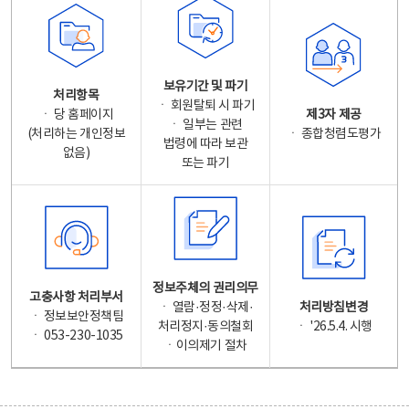
보유기간 및 파기
처리항목
ㆍ 회원탈퇴 시 파기
ㆍ 당 홈페이지
제3자 제공
ㆍ 일부는 관련
(처리하는 개인정보
ㆍ 종합청렴도평가
법령에 따라 보관
없음)
또는 파기
정보주체의 권리의무
고충사항 처리부서
ㆍ 열람·정정·삭제·
처리방침변경
ㆍ 정보보안정책팀
처리정지·동의철회
ㆍ '26.5.4. 시행
ㆍ 053-230-1035
ㆍ이의제기 절차