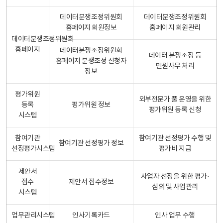
데이터분쟁조정위원회
데이터분쟁조정위원회
홈페이지 회원정보
홈페이지 회원관리
데이터분쟁조정위원회
홈페이지
데이터분쟁조정위원회
데이터 분쟁조정 등
홈페이지 분쟁조정 신청자
민원사무 처리
정보
평가위원
외부전문가 풀 운영을 위한
등록
평가위원 정보
평가위원 등록 신청
시스템
참여기관
참여기관 선정평가 수행 및
참여기관 선정평가 정보
선정평가시스템
평가비 지급
제안서
사업자 선정을 위한 평가·
접수
제안서 접수정보
심의 및 사업관리
시스템
업무관리시스템
인사기록카드
인사 업무 수행