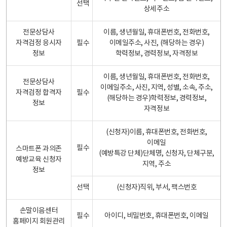
선택
상세주소
전문상담사
이름, 생년월일, 휴대폰번호, 전화번호,
자격검정 응시자
필수
이메일주소, 사진, (해당하는 경우)
정보
학력정보, 경력정보, 자격정보
이름, 생년월일, 휴대폰번호, 전화번호,
전문상담사
이메일주소, 사진, 지역, 성별, 소속, 주소,
자격검정 합격자
필수
(해당하는 경우)학력정보, 경력정보,
정보
자격정보
(신청자)이름, 휴대폰번호, 전화번호,
이메일
필수
스마트폰 과의존
(예방특강 단체)단체명, 신청자, 단체구분,
예방교육 신청자
지역, 주소
정보
선택
(신청자)직위, 부서, 팩스번호
손말이음센터
필수
아이디, 비밀번호, 휴대폰번호, 이메일
홈페이지 회원관리