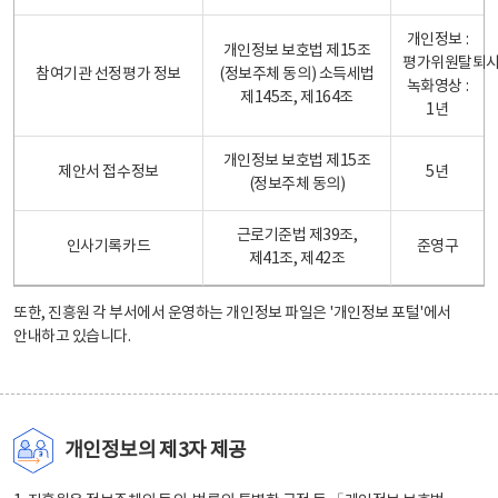
개인정보 :
개인정보 보호법 제15조
평가위원탈퇴
참여기관 선정평가 정보
(정보주체 동의) 소득세법
녹화영상 :
제145조, 제164조
1년
개인정보 보호법 제15조
제안서 접수정보
5년
(정보주체 동의)
근로기준법 제39조,
인사기록카드
준영구
제41조, 제42조
또한, 진흥원 각 부서에서 운영하는 개인정보 파일은
'개인정보 포털'
에서
안내하고 있습니다.
개인정보의 제3자 제공