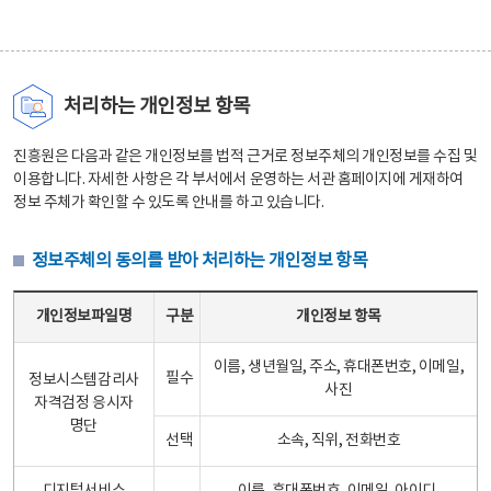
처리하는 개인정보 항목
진흥원은 다음과 같은 개인정보를 법적 근거로 정보주체의 개인정보를 수집 및
이용합니다. 자세한 사항은 각 부서에서 운영하는 서관 홈페이지에 게재하여
정보 주체가 확인할 수 있도록 안내를 하고 있습니다.
정보주체의 동의를 받아 처리하는 개인정보 항목
정보주체의 동의를 받아 처리하는 개인정보 항목 테이블 - 개인정보파일명, 구분, 개인정보 항목으로 구성
개인정보파일명
구분
개인정보 항목
이름, 생년월일, 주소, 휴대폰번호, 이메일,
필수
정보시스템감리사
사진
자격검정 응시자
명단
선택
소속, 직위, 전화번호