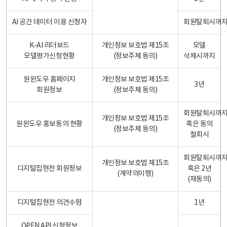
AI 공간 데이터 이용 신청자
회원탈퇴시까
K-AI 리더보드
개인정보 보호법 제15조
모델
모델평가신청현황
(정보주체 동의)
삭제시까지
원윈도우 홈페이지
개인정보 보호법 제15조
3년
회원정보
(정보주체 동의)
회원탈퇴시까
개인정보 보호법 제15조
원윈도우 홍보동의 현황
혹은 동의
(정보주체 동의)
철회시
회원탈퇴시까
개인정보 보호법 제15조
디지털집현전 회원정보
혹은 2년
(계약의이행)
(재동의)
디지털집현전 의견수렴
1년
OPEN API 신청정보