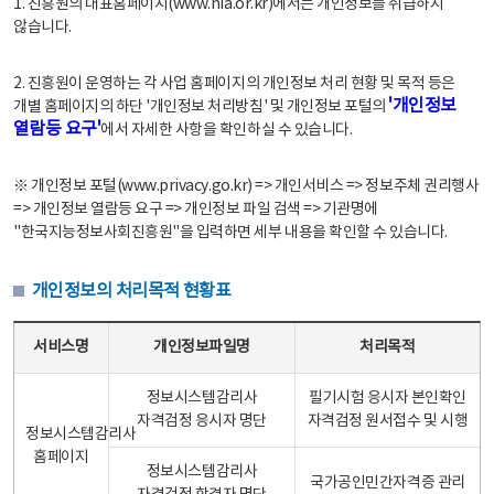
1. 진흥원의 대표홈페이지(www.nia.or.kr)에서는 개인정보를 취급하지
않습니다.
2. 진흥원이 운영하는 각 사업 홈페이지의 개인정보 처리 현황 및 목적 등은
'개인정보
개별 홈페이지의 하단 '개인정보 처리방침' 및 개인정보 포털의
열람등 요구'
에서 자세한 사항을 확인하실 수 있습니다.
※ 개인정보 포털(www.privacy.go.kr) => 개인서비스 => 정보주체 권리행사
=> 개인정보 열람등 요구 => 개인정보 파일 검색 => 기관명에
"한국지능정보사회진흥원"을 입력하면 세부 내용을 확인할 수 있습니다.
개인정보의 처리목적 현황표
개인정보의 처리목적 현황표 - 서비스명, 개인정보파일명, 처리목적으로 구성
서비스명
개인정보파일명
처리목적
정보시스템감리사
필기시험 응시자 본인확인
자격검정 응시자 명단
자격검정 원서접수 및 시행
정보시스템감리사
홈페이지
정보시스템감리사
국가공인민간자격증 관리