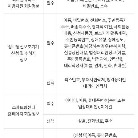
디지털서비스
이름, 휴대폰번호, 이메일, 아이디,
필수
이용지원 회원정보
비밀번호, 소속
이름, 비밀번호, 전화번호, 주민등록지
주소, 배송지주소, 경제적 여건, 사회활동
내용, 신청제품명, 보조기기 활용계획,
주민등록번호, 장애유형, 장애정도,
필수
휴대폰번호(해당하는 경우)수혜이력,
정보통신보조기기
심층상담내용, 법정대리인정보(이름,
신청 및 수혜자
주민등록번호, 법적관계, 연락처),
정보
대리작성자(이름, 관계, 전화, 휴대폰)
팩스번호, 부재시연락처, 청각장애인
선택
대리인 연락처
아이디, 이름, 휴대폰번호(본인 또는
필수
법정대리인), 이메일
스마트쉼센터
홈페이지 회원정보
선택
성별, 전화번호, 주소
(신청자)이름, 휴대폰번호,