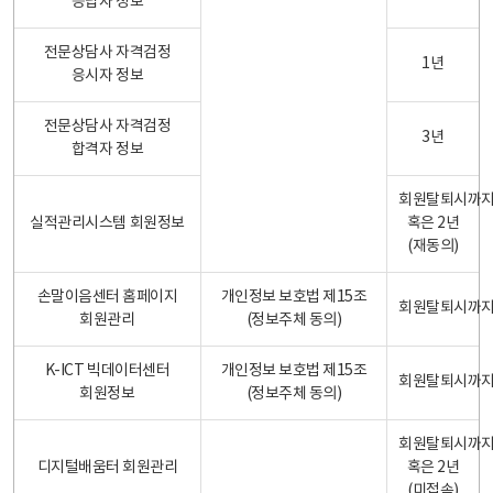
응답자 정보
전문상담사 자격검정
1년
응시자 정보
전문상담사 자격검정
3년
합격자 정보
회원탈퇴시까
실적관리시스템 회원정보
혹은 2년
(재동의)
손말이음센터 홈페이지
개인정보 보호법 제15조
회원탈퇴시까
회원관리
(정보주체 동의)
K-ICT 빅데이터센터
개인정보 보호법 제15조
회원탈퇴시까
회원정보
(정보주체 동의)
회원탈퇴시까
디지털배움터 회원관리
혹은 2년
(미접속)