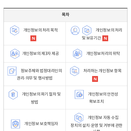
목차 - 개인정보 처리방침 목차를 나타내는표
목차
개인정보의 처리
개인정보의 처리 목적
및 보유기간
개인정보처리의 위탁
개인정보의 제3자 제공
정보주체와 법정대리인의
처리하는 개인정보 항목
권리·의무 및 행사방법
개인정보의 파기 절차 및
개인정보의 안전성
확보조치
방법
개인정보 자동 수집
개인정보 보호책임자
장치의 설치·운영 및 거부에 관한