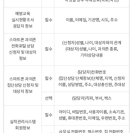
학생일 경우 학제정보(학교/학년)
예방교육
실시현황조사
필수
이름, 이메일, 기관명, 시도, 주소
응답자 정보
스마트폰 과의존
(신청자)성별, 나이, 대상자와의 관계
전화포털 상담
필수
(대상자)성별, 나이, 과의존 종류,
신청자 및 대상자
기타상담내용
정보
(담당자)전화번호
필수
(집단상담 단체정보)단체명, 지역, 신청자
스마트폰 과의존
이름, 상담방법, 주소, 대상총인원, 주대상
집단상담 신청자 및
대상자 정보
선택
(담당자)직위, 부서, 팩스
아이디, 비밀번호, 사용자이름, 소속기관,
필수
성별, 휴대폰번호, 이메일, 우편번호, 주소
실적관리시스템
회원정보
사무실 전화번호, 팩스번호, 집 전화번호,