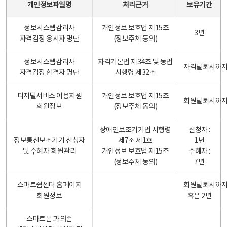
개인정보파일명
처리근거
보유기간
정보시스템감리사
개인정보 보호법 제15조
3년
자격검정 응시자 명단
(정보주체 등의)
정보시스템감리사
자격기본법 제34조 및 동법
자격탈퇴시까
자격검정 합격자 명단
시행령 제32조
디지털서비스 이용지원
개인정보 보호법 제15조
회원탈퇴시까
회원정보
(정보주체 동의)
장애인보조기기법 시행령
신청자 :
정보통신보조기기 신청자
제7조 제1호
1년
및 수혜자 회원관리
개인정보 보호법 제15조
수혜자 :
(정보주체 동의)
7년
스마트쉼센터 홈페이지
회원탈퇴시까
회원정보
혹은 2년
스마트폰 과의존