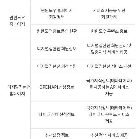
원윈도우 홈페이지
서비스 제공을 위한
회원정보
회원관리
원윈도우
홈페이지
원윈도우 홍보동의 현황
원윈도우 콘텐츠 홍보
디지털집현전 회원관리 및
디지털집현전 회원정보
맞춤지식 서비스 제공
디지털집현전 의견수렴
디지털집현전 서비스 개선
국가지식정보(메타데이터)
디지털집현전
OPEN API 신청정보
를 제공하는 API 서비스
홈페이지
제공
국가지식정보(메타데이터)
데이터개방 신청정보
데이터 다운로드 서비스
제공
추천설정 정보
추천 검색 서비스 제공