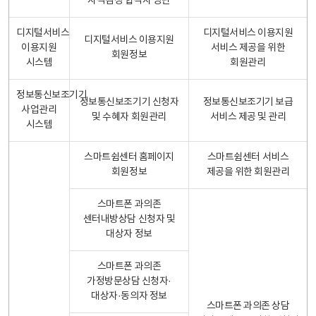
자격검정 합격자 명단
디지털서비스
디지털서비스 이용지원
디지털서비스 이용지원
이용지원
서비스 제공을 위한
회원정보
시스템
회원관리
정보통신보조기기
정보통신보조기기 신청자
정보통신보조기기 보급
사업관리
및 수혜자 회원관리
서비스 제공 및 관리
시스템
스마트쉼센터 홈페이지
스마트쉼센터 서비스
회원정보
제공을 위한 회원관리
스마트폰 과의존
센터내방상담 신청자 및
대상자 정보
스마트폰 과의존
가정방문상담 신청자·
대상자·동의자 정보
스마트폰 과의존 상담