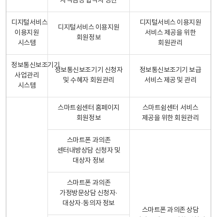
자격검정 합격자 명단
디지털서비스
디지털서비스 이용지원
디지털서비스 이용지원
이용지원
서비스 제공을 위한
회원정보
시스템
회원관리
정보통신보조기기
정보통신보조기기 신청자
정보통신보조기기 보급
사업관리
및 수혜자 회원관리
서비스 제공 및 관리
시스템
스마트쉼센터 홈페이지
스마트쉼센터 서비스
회원정보
제공을 위한 회원관리
스마트폰 과의존
센터내방상담 신청자 및
대상자 정보
스마트폰 과의존
가정방문상담 신청자·
대상자·동의자 정보
스마트폰 과의존 상담