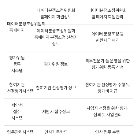
데이터분쟁조정위원회
데이터분쟁조정위원회
홈페이지 회원정보
홈페이지 회원관리
데이터분쟁조정위원회
홈페이지
데이터분쟁조정위원회
데이터 분쟁조정 등
홈페이지 분쟁조정 신청자
민원사무 처리
정보
평가위원
외부전문가 풀 운영을 위한
등록
평가위원 정보
평가위원 등록 신청
시스템
참여기관
참여기관 선정평가 수행 및
참여기관 선정평가 정보
선정평가시스템
평가비 지급
제안서
사업자 선정을 위한 평가·
접수
제안서 접수정보
심의 및 사업관리
시스템
업무관리시스템
인사기록카드
인사 업무 수행