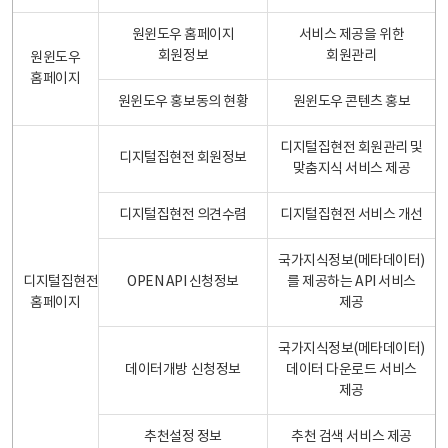
원윈도우 홈페이지
서비스 제공을 위한
회원정보
회원관리
원윈도우
홈페이지
원윈도우 홍보동의 현황
원윈도우 콘텐츠 홍보
디지털집현전 회원관리 및
디지털집현전 회원정보
맞춤지식 서비스 제공
디지털집현전 의견수렴
디지털집현전 서비스 개선
국가지식정보(메타데이터)
디지털집현전
OPEN API 신청정보
를 제공하는 API 서비스
홈페이지
제공
국가지식정보(메타데이터)
데이터개방 신청정보
데이터 다운로드 서비스
제공
추천설정 정보
추천 검색 서비스 제공