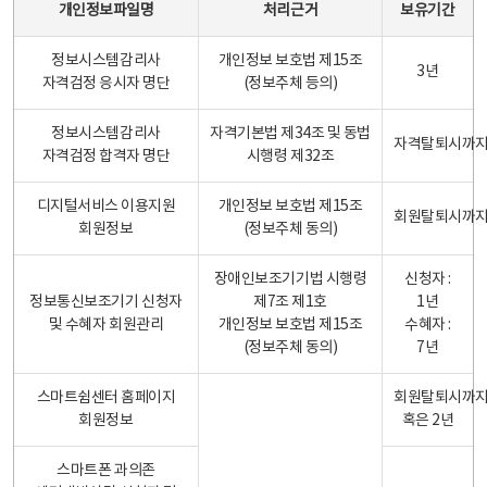
개인정보파일명
처리근거
보유기간
정보시스템감리사
개인정보 보호법 제15조
3년
자격검정 응시자 명단
(정보주체 등의)
정보시스템감리사
자격기본법 제34조 및 동법
자격탈퇴시까
자격검정 합격자 명단
시행령 제32조
디지털서비스 이용지원
개인정보 보호법 제15조
회원탈퇴시까
회원정보
(정보주체 동의)
장애인보조기기법 시행령
신청자 :
정보통신보조기기 신청자
제7조 제1호
1년
및 수혜자 회원관리
개인정보 보호법 제15조
수혜자 :
(정보주체 동의)
7년
스마트쉼센터 홈페이지
회원탈퇴시까
회원정보
혹은 2년
스마트폰 과의존