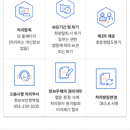
보유기간 및 파기
처리항목
ㆍ 회원탈퇴 시 파기
ㆍ 당 홈페이지
제3자 제공
ㆍ 일부는 관련
(처리하는 개인정보
ㆍ 종합청렴도평가
법령에 따라 보관
없음)
또는 파기
정보주체의 권리의무
고충사항 처리부서
ㆍ 열람·정정·삭제·
처리방침변경
ㆍ 정보보안정책팀
처리정지·동의철회
ㆍ '26.5.4. 시행
ㆍ 053-230-1035
ㆍ이의제기 절차