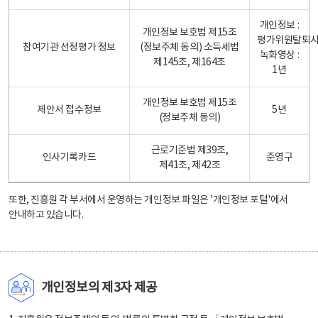
개인정보 :
개인정보 보호법 제15조
평가위원탈퇴
참여기관 선정평가 정보
(정보주체 동의) 소득세법
녹화영상 :
제145조, 제164조
1년
개인정보 보호법 제15조
제안서 접수정보
5년
(정보주체 동의)
근로기준법 제39조,
인사기록카드
준영구
제41조, 제42조
또한, 진흥원 각 부서에서 운영하는 개인정보 파일은
'개인정보 포털'
에서
안내하고 있습니다.
개인정보의 제3자 제공