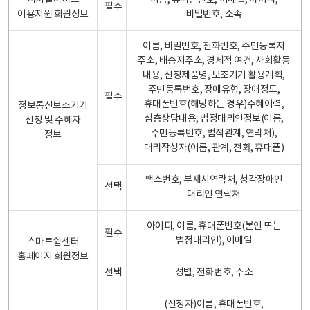
디지털서비스
이름, 휴대폰번호, 이메일, 아이디,
필수
이용지원 회원정보
비밀번호, 소속
이름, 비밀번호, 전화번호, 주민등록지
주소, 배송지주소, 경제적 여건, 사회활동
내용, 신청제품명, 보조기기 활용계획,
주민등록번호, 장애유형, 장애정도,
필수
휴대폰번호(해당하는 경우)수혜이력,
정보통신보조기기
심층상담내용, 법정대리인정보(이름,
신청 및 수혜자
주민등록번호, 법적관계, 연락처),
정보
대리작성자(이름, 관계, 전화, 휴대폰)
팩스번호, 부재시연락처, 청각장애인
선택
대리인 연락처
아이디, 이름, 휴대폰번호(본인 또는
필수
법정대리인), 이메일
스마트쉼센터
홈페이지 회원정보
선택
성별, 전화번호, 주소
(신청자)이름, 휴대폰번호,