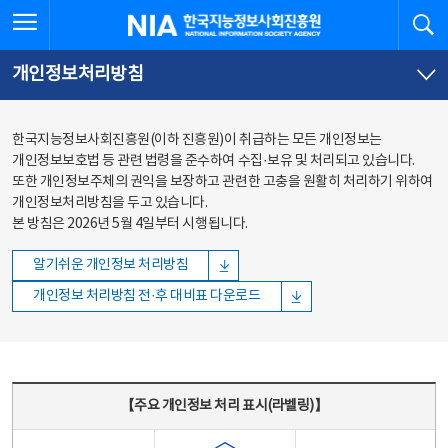
본문
전체메뉴
전체메뉴 열기
검
한국지능정보사회진흥원
바로가기
바로가기
개인정보처리방침
한국지능정보사회진흥원(이하 진흥원)이 취급하는 모든 개인정보는
개인정보보호법 등 관련 법령을 준수하여 수집·보유 및 처리되고 있습니다.
또한 개인정보주체의 권익을 보장하고 관련한 고충을 원활히 처리하기 위하여
개인정보처리방침을 두고 있습니다.
본 방침은 2026년 5월 4일부터 시행됩니다.
알기쉬운 개인정보 처리방침
개인정보 처리방침 전·후 대비표 다운로드
주요 개인정보 처리 표시(라벨링) - 주요 개인정보 처리 표시를 나타내는표
【주요 개인정보 처리 표시(라벨링)】