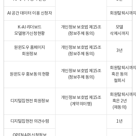
AI 공간 데이터 이용 신청자
회원탈퇴시까
K-AI 리더보드
개인정보 보호법 제15조
모델
모델평가신청현황
(정보주체 동의)
삭제시까지
원윈도우 홈페이지
개인정보 보호법 제15조
3년
회원정보
(정보주체 동의)
회원탈퇴시까
개인정보 보호법 제15조
원윈도우 홍보동의 현황
혹은 동의
(정보주체 동의)
철회시
회원탈퇴시까
개인정보 보호법 제15조
디지털집현전 회원정보
혹은 2년
(계약의이행)
(재동의)
디지털집현전 의견수렴
1년
OPEN API 신청정보