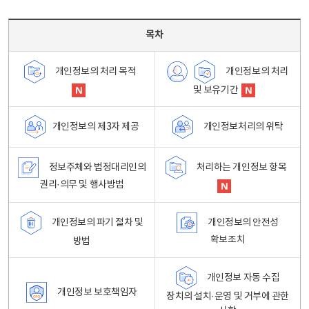
목차 - 개인정보 처리방침 목차를 나타내는표
목차
개인정보의 처리
개인정보의 처리 목적
및 보유기간
개인정보처리의 위탁
개인정보의 제3자 제공
정보주체와 법정대리인의
처리하는 개인정보 항목
권리·의무 및 행사방법
개인정보의 파기 절차 및
개인정보의 안전성
확보조치
방법
개인정보 자동 수집
개인정보 보호책임자
장치의 설치·운영 및 거부에 관한