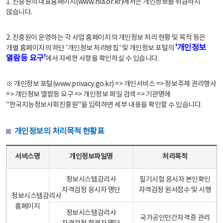
1. 진흥원의 대표홈페이지(www.nia.or.kr)에서는 개인정보를 취급하지
않습니다.
2. 진흥원이 운영하는 각 사업 홈페이지의 개인정보 처리 현황 및 목적 등은
'개인정보
개별 홈페이지의 하단 '개인정보 처리방침' 및 개인정보 포털의
열람등 요구'
에서 자세한 사항을 확인하실 수 있습니다.
※ 개인정보 포털(www.privacy.go.kr) => 개인서비스 => 정보주체 권리행사
=> 개인정보 열람등 요구 => 개인정보 파일 검색 => 기관명에
"한국지능정보사회진흥원"을 입력하면 세부 내용을 확인할 수 있습니다.
개인정보의 처리목적 현황표
개인정보의 처리목적 현황표 - 서비스명, 개인정보파일명, 처리목적으로 구성
서비스명
개인정보파일명
처리목적
정보시스템감리사
필기시험 응시자 본인확인
자격검정 응시자 명단
자격검정 원서접수 및 시행
정보시스템감리사
홈페이지
정보시스템감리사
국가공인민간자격증 관리