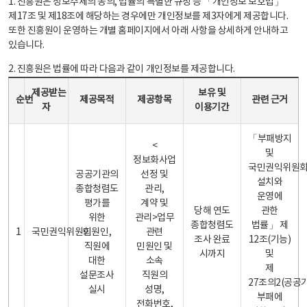
1. 진흥원은 정보주체의 동의, 법률의 특별한 규정 등 「개인정보 보호법」
제17조 및 제18조에 해당하는 경우에만 개인정보를 제3자에게 제공합니다.
또한 진흥원이 운영하는 개별 홈페이지에서 아래 사항을 상세하게 안내하고
있습니다.
2. 진흥원은 법률에 따라 다음과 같이 개인정보를 제공합니다.
개인정보 제공 안내표 - 순번, 제공받는자, 제공목적, 제공항목, 보유 및 이용기간 관련 근거로 구성
제공받는
보유 및
순번
제공목적
제공항목
관련 근거
자
이용기간
「부패방지
<
및
정보화사업
국민권익위원
공공기관의
선정 및
설치와
종합청렴도
관리,
운영에
평가를
계약 및
당해 연도
관한
위한
관리>업무
종합청렴도
법률」 제
1
국민권익위원회
민원인,
관련
조사 완료
12조(기능)
직원에
민원인 및
시까지
및
대한
소속
제
설문조사
직원의
27조의2(공공
실시
성명,
부패에
전화번호,