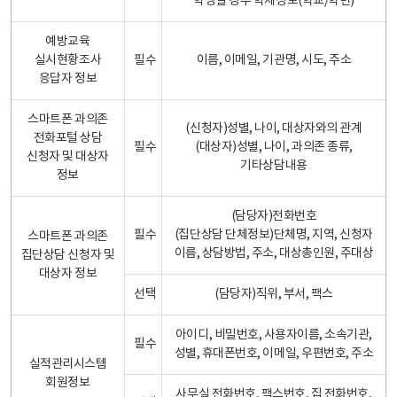
학생일 경우 학제정보(학교/학년)
예방교육
실시현황조사
필수
이름, 이메일, 기관명, 시도, 주소
응답자 정보
스마트폰 과의존
(신청자)성별, 나이, 대상자와의 관계
전화포털 상담
필수
(대상자)성별, 나이, 과의존 종류,
신청자 및 대상자
기타상담내용
정보
(담당자)전화번호
필수
(집단상담 단체정보)단체명, 지역, 신청자
스마트폰 과의존
이름, 상담방법, 주소, 대상총인원, 주대상
집단상담 신청자 및
대상자 정보
선택
(담당자)직위, 부서, 팩스
아이디, 비밀번호, 사용자이름, 소속기관,
필수
성별, 휴대폰번호, 이메일, 우편번호, 주소
실적관리시스템
회원정보
사무실 전화번호, 팩스번호, 집 전화번호,