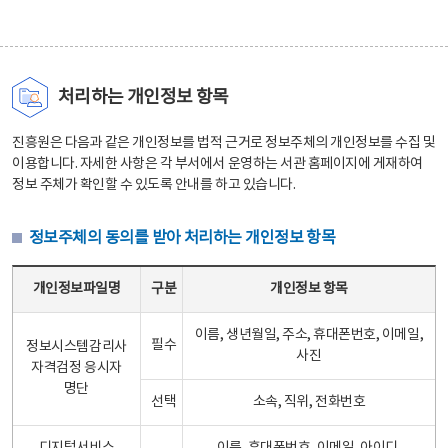
처리하는 개인정보 항목
진흥원은 다음과 같은 개인정보를 법적 근거로 정보주체의 개인정보를 수집 및
이용합니다. 자세한 사항은 각 부서에서 운영하는 서관 홈페이지에 게재하여
정보 주체가 확인할 수 있도록 안내를 하고 있습니다.
정보주체의 동의를 받아 처리하는 개인정보 항목
정보주체의 동의를 받아 처리하는 개인정보 항목 테이블 - 개인정보파일명, 구분, 개인정보 항목으로 구성
개인정보파일명
구분
개인정보 항목
이름, 생년월일, 주소, 휴대폰번호, 이메일,
필수
정보시스템감리사
사진
자격검정 응시자
명단
선택
소속, 직위, 전화번호