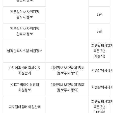
응답자 정보
전문상담사 자격검정
1년
응시자 정보
전문상담사 자격검정
3년
합격자 정보
회원탈퇴시까
실적관리시스템 회원정보
혹은 2년
(재동의)
손말이음센터 홈페이지
개인정보 보호법 제15조
회원탈퇴시까
회원관리
(정보주체 동의)
K-ICT 빅데이터센터
개인정보 보호법 제15조
회원탈퇴시까
회원정보
(정보주체 동의)
회원탈퇴시까
디지털배움터 회원관리
혹은 2년
(미접속)