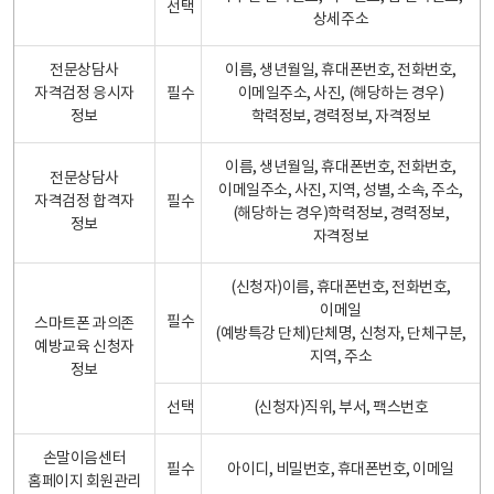
선택
상세주소
전문상담사
이름, 생년월일, 휴대폰번호, 전화번호,
자격검정 응시자
필수
이메일주소, 사진, (해당하는 경우)
정보
학력정보, 경력정보, 자격정보
이름, 생년월일, 휴대폰번호, 전화번호,
전문상담사
이메일주소, 사진, 지역, 성별, 소속, 주소,
자격검정 합격자
필수
(해당하는 경우)학력정보, 경력정보,
정보
자격정보
(신청자)이름, 휴대폰번호, 전화번호,
이메일
필수
스마트폰 과의존
(예방특강 단체)단체명, 신청자, 단체구분,
예방교육 신청자
지역, 주소
정보
선택
(신청자)직위, 부서, 팩스번호
손말이음센터
필수
아이디, 비밀번호, 휴대폰번호, 이메일
홈페이지 회원관리