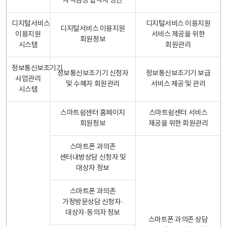
자격검정 합격자 명단
디지털서비스
디지털서비스 이용지원
디지털서비스 이용지원
이용지원
서비스 제공을 위한
회원정보
시스템
회원관리
정보통신보조기기
정보통신보조기기 신청자
정보통신보조기기 보급
사업관리
및 수혜자 회원관리
서비스 제공 및 관리
시스템
스마트쉼센터 홈페이지
스마트쉼센터 서비스
회원정보
제공을 위한 회원관리
스마트폰 과의존
센터내방상담 신청자 및
대상자 정보
스마트폰 과의존
가정방문상담 신청자·
대상자·동의자 정보
스마트폰 과의존 상담