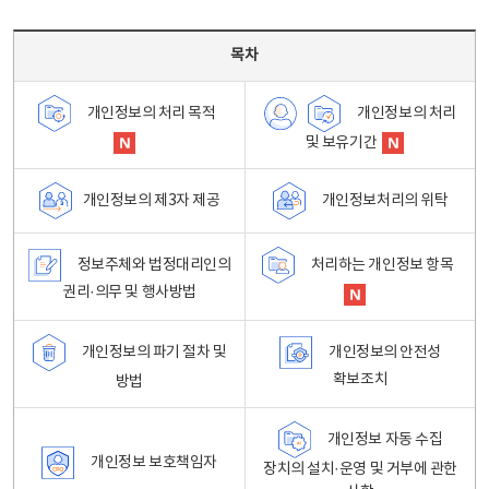
목차 - 개인정보 처리방침 목차를 나타내는표
목차
개인정보의 처리
개인정보의 처리 목적
및 보유기간
개인정보처리의 위탁
개인정보의 제3자 제공
정보주체와 법정대리인의
처리하는 개인정보 항목
권리·의무 및 행사방법
개인정보의 파기 절차 및
개인정보의 안전성
확보조치
방법
개인정보 자동 수집
개인정보 보호책임자
장치의 설치·운영 및 거부에 관한