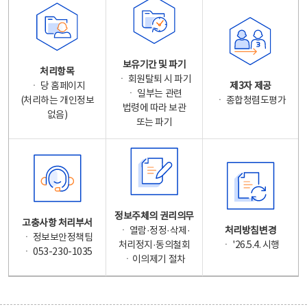
보유기간 및 파기
처리항목
ㆍ 회원탈퇴 시 파기
ㆍ 당 홈페이지
제3자 제공
ㆍ 일부는 관련
(처리하는 개인정보
ㆍ 종합청렴도평가
법령에 따라 보관
없음)
또는 파기
정보주체의 권리의무
고충사항 처리부서
ㆍ 열람·정정·삭제·
처리방침변경
ㆍ 정보보안정책팀
처리정지·동의철회
ㆍ '26.5.4. 시행
ㆍ 053-230-1035
ㆍ이의제기 절차