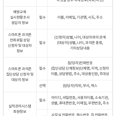
학생일 경우 학제정보(학교/학년)
예방교육
실시현황조사
필수
이름, 이메일, 기관명, 시도, 주소
응답자 정보
스마트폰 과의존
(신청자)성별, 나이, 대상자와의 관계
전화포털 상담
필수
(대상자)성별, 나이, 과의존 종류,
신청자 및 대상자
기타상담내용
정보
(담당자)전화번호
필수
(집단상담 단체정보)단체명, 지역, 신청자
스마트폰 과의존
이름, 상담방법, 주소, 대상총인원, 주대상
집단상담 신청자 및
대상자 정보
선택
(담당자)직위, 부서, 팩스
아이디, 비밀번호, 사용자이름, 소속기관,
필수
성별, 휴대폰번호, 이메일, 우편번호, 주소
실적관리시스템
회원정보
사무실 전화번호, 팩스번호, 집 전화번호,