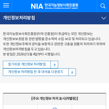
본문
전체메뉴
전체메뉴 열기
검
한국지능정보사회진흥원
바로가기
바로가기
개인정보처리방침
한국지능정보사회진흥원(이하 진흥원)이 취급하는 모든 개인정보는
개인정보보호법 등 관련 법령을 준수하여 수집·보유 및 처리되고 있습니다.
또한 개인정보주체의 권익을 보장하고 관련한 고충을 원활히 처리하기 위하여
개인정보처리방침을 두고 있습니다.
본 방침은 2026년 5월 4일부터 시행됩니다.
알기쉬운 개인정보 처리방침
개인정보 처리방침 전·후 대비표 다운로드
주요 개인정보 처리 표시(라벨링) - 주요 개인정보 처리 표시를 나타내는표
【주요 개인정보 처리 표시(라벨링)】