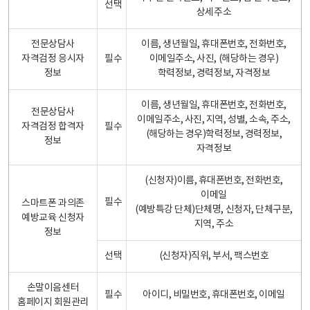
선택
상세주소
전문상담사
이름, 생년월일, 휴대폰번호, 전화번호,
자격검정 응시자
필수
이메일주소, 사진, (해당하는 경우)
정보
학력정보, 경력정보, 자격정보
이름, 생년월일, 휴대폰번호, 전화번호,
전문상담사
이메일주소, 사진, 지역, 성별, 소속, 주소,
자격검정 합격자
필수
(해당하는 경우)학력정보, 경력정보,
정보
자격정보
(신청자)이름, 휴대폰번호, 전화번호,
이메일
필수
스마트폰 과의존
(예방특강 단체)단체명, 신청자, 단체구분,
예방교육 신청자
지역, 주소
정보
선택
(신청자)직위, 부서, 팩스번호
손말이음센터
필수
아이디, 비밀번호, 휴대폰번호, 이메일
홈페이지 회원관리