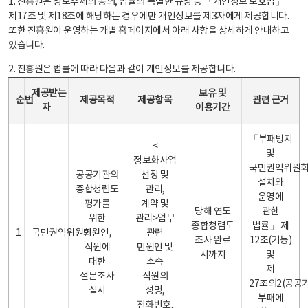
1. 진흥원은 정보주체의 동의, 법률의 특별한 규정 등 「개인정보 보호법」
제17조 및 제18조에 해당하는 경우에만 개인정보를 제3자에게 제공합니다.
또한 진흥원이 운영하는 개별 홈페이지에서 아래 사항을 상세하게 안내하고
있습니다.
2. 진흥원은 법률에 따라 다음과 같이 개인정보를 제공합니다.
개인정보 제공 안내표 - 순번, 제공받는자, 제공목적, 제공항목, 보유 및 이용기간 관련 근거로 구성
제공받는
보유 및
순번
제공목적
제공항목
관련 근거
자
이용기간
「부패방지
<
및
정보화사업
국민권익위원
공공기관의
선정 및
설치와
종합청렴도
관리,
운영에
평가를
계약 및
당해 연도
관한
위한
관리>업무
종합청렴도
법률」 제
1
국민권익위원회
민원인,
관련
조사 완료
12조(기능)
직원에
민원인 및
시까지
및
대한
소속
제
설문조사
직원의
27조의2(공공
실시
성명,
부패에
전화번호,