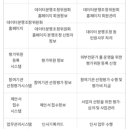
데이터분쟁조정위원회
데이터분쟁조정위원회
홈페이지 회원정보
홈페이지 회원관리
데이터분쟁조정위원회
홈페이지
데이터분쟁조정위원회
데이터 분쟁조정 등
홈페이지 분쟁조정 신청자
민원사무 처리
정보
평가위원
외부전문가 풀 운영을 위한
등록
평가위원 정보
평가위원 등록 신청
시스템
참여기관
참여기관 선정평가 수행 및
참여기관 선정평가 정보
선정평가시스템
평가비 지급
제안서
사업자 선정을 위한 평가·
접수
제안서 접수정보
심의 및 사업관리
시스템
업무관리시스템
인사기록카드
인사 업무 수행