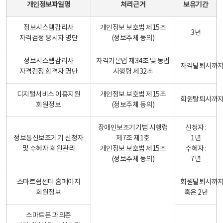
개인정보파일명
처리근거
보유기간
정보시스템감리사
개인정보 보호법 제15조
3년
자격검정 응시자 명단
(정보주체 등의)
정보시스템감리사
자격기본법 제34조 및 동법
자격탈퇴시까
자격검정 합격자 명단
시행령 제32조
디지털서비스 이용지원
개인정보 보호법 제15조
회원탈퇴시까
회원정보
(정보주체 동의)
장애인보조기기법 시행령
신청자 :
정보통신보조기기 신청자
제7조 제1호
1년
및 수혜자 회원관리
개인정보 보호법 제15조
수혜자 :
(정보주체 동의)
7년
스마트쉼센터 홈페이지
회원탈퇴시까
회원정보
혹은 2년
스마트폰 과의존