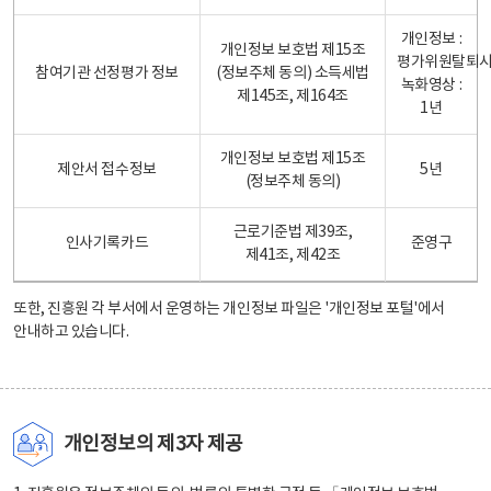
개인정보 :
개인정보 보호법 제15조
평가위원탈퇴
참여기관 선정평가 정보
(정보주체 동의) 소득세법
녹화영상 :
제145조, 제164조
1년
개인정보 보호법 제15조
제안서 접수정보
5년
(정보주체 동의)
근로기준법 제39조,
인사기록카드
준영구
제41조, 제42조
또한, 진흥원 각 부서에서 운영하는 개인정보 파일은
'개인정보 포털'
에서
안내하고 있습니다.
개인정보의 제3자 제공