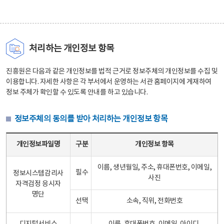
처리하는 개인정보 항목
진흥원은 다음과 같은 개인정보를 법적 근거로 정보주체의 개인정보를 수집 및
이용합니다. 자세한 사항은 각 부서에서 운영하는 서관 홈페이지에 게재하여
정보 주체가 확인할 수 있도록 안내를 하고 있습니다.
정보주체의 동의를 받아 처리하는 개인정보 항목
정보주체의 동의를 받아 처리하는 개인정보 항목 테이블 - 개인정보파일명, 구분, 개인정보 항목으로 구성
개인정보파일명
구분
개인정보 항목
이름, 생년월일, 주소, 휴대폰번호, 이메일,
필수
정보시스템감리사
사진
자격검정 응시자
명단
선택
소속, 직위, 전화번호