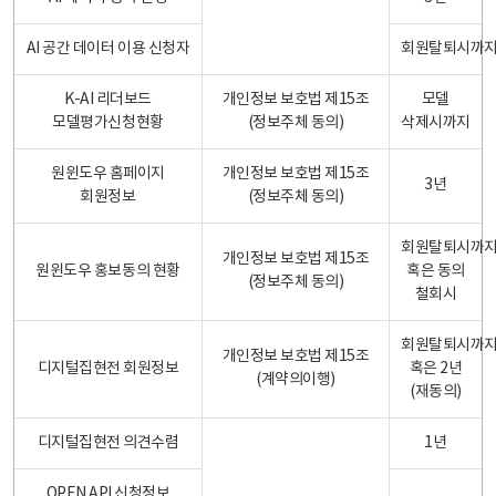
AI 공간 데이터 이용 신청자
회원탈퇴시까
K-AI 리더보드
개인정보 보호법 제15조
모델
모델평가신청현황
(정보주체 동의)
삭제시까지
원윈도우 홈페이지
개인정보 보호법 제15조
3년
회원정보
(정보주체 동의)
회원탈퇴시까
개인정보 보호법 제15조
원윈도우 홍보동의 현황
혹은 동의
(정보주체 동의)
철회시
회원탈퇴시까
개인정보 보호법 제15조
디지털집현전 회원정보
혹은 2년
(계약의이행)
(재동의)
디지털집현전 의견수렴
1년
OPEN API 신청정보