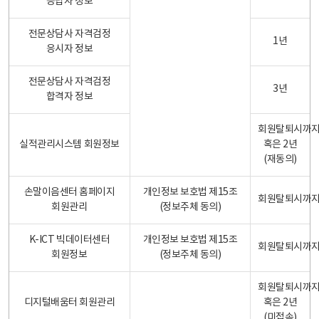
응답자 정보
전문상담사 자격검정
1년
응시자 정보
전문상담사 자격검정
3년
합격자 정보
회원탈퇴시까
실적관리시스템 회원정보
혹은 2년
(재동의)
손말이음센터 홈페이지
개인정보 보호법 제15조
회원탈퇴시까
회원관리
(정보주체 동의)
K-ICT 빅데이터센터
개인정보 보호법 제15조
회원탈퇴시까
회원정보
(정보주체 동의)
회원탈퇴시까
디지털배움터 회원관리
혹은 2년
(미접속)