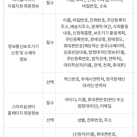
디지털서비스
이름, 휴대폰번호, 이메일, 아이디,
필수
이용지원 회원정보
비밀번호, 소속
이름, 비밀번호, 전화번호, 주민등록지
주소, 배송지주소, 경제적 여건, 사회활동
내용, 신청제품명, 보조기기 활용계획,
주민등록번호, 장애유형, 장애정도,
필수
휴대폰번호(해당하는 경우)수혜이력,
정보통신보조기기
심층상담내용, 법정대리인정보(이름,
신청 및 수혜자
주민등록번호, 법적관계, 연락처),
정보
대리작성자(이름, 관계, 전화, 휴대폰)
팩스번호, 부재시연락처, 청각장애인
선택
대리인 연락처
아이디, 이름, 휴대폰번호(본인 또는
필수
법정대리인), 이메일
스마트쉼센터
홈페이지 회원정보
선택
성별, 전화번호, 주소
(신청자)이름, 휴대폰번호,