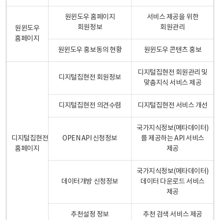
원윈도우 홈페이지
서비스 제공을 위한
회원정보
회원관리
원윈도우
홈페이지
원윈도우 홍보동의 현황
원윈도우 콘텐츠 홍보
디지털집현전 회원관리 및
디지털집현전 회원정보
맞춤지식 서비스 제공
디지털집현전 의견수렴
디지털집현전 서비스 개선
국가지식정보(메타데이터)
디지털집현전
OPEN API 신청정보
를 제공하는 API 서비스
홈페이지
제공
국가지식정보(메타데이터)
데이터개방 신청정보
데이터 다운로드 서비스
제공
추천설정 정보
추천 검색 서비스 제공