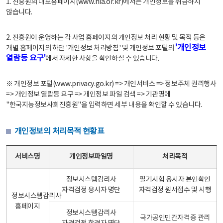
1. 진흥원의 대표홈페이지(www.nia.or.kr)에서는 개인정보를 취급하지
않습니다.
2. 진흥원이 운영하는 각 사업 홈페이지의 개인정보 처리 현황 및 목적 등은
'개인정보
개별 홈페이지의 하단 '개인정보 처리방침' 및 개인정보 포털의
열람등 요구'
에서 자세한 사항을 확인하실 수 있습니다.
※ 개인정보 포털(www.privacy.go.kr) => 개인서비스 => 정보주체 권리행사
=> 개인정보 열람등 요구 => 개인정보 파일 검색 => 기관명에
"한국지능정보사회진흥원"을 입력하면 세부 내용을 확인할 수 있습니다.
개인정보의 처리목적 현황표
개인정보의 처리목적 현황표 - 서비스명, 개인정보파일명, 처리목적으로 구성
서비스명
개인정보파일명
처리목적
정보시스템감리사
필기시험 응시자 본인확인
자격검정 응시자 명단
자격검정 원서접수 및 시행
정보시스템감리사
홈페이지
정보시스템감리사
국가공인민간자격증 관리