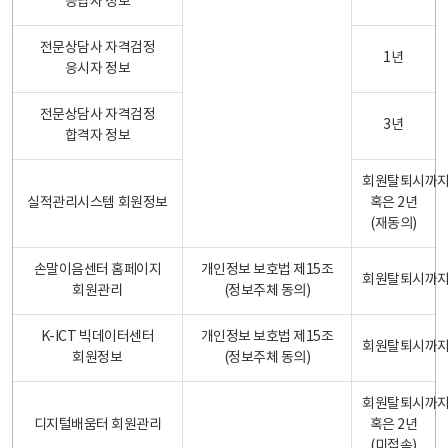
응답자 정보
전문상담사 자격검정
1년
응시자 정보
전문상담사 자격검정
3년
합격자 정보
회원탈퇴시까
실적관리시스템 회원정보
혹은 2년
(재동의)
손말이음센터 홈페이지
개인정보 보호법 제15조
회원탈퇴시까
회원관리
(정보주체 동의)
K-ICT 빅데이터센터
개인정보 보호법 제15조
회원탈퇴시까
회원정보
(정보주체 동의)
회원탈퇴시까
디지털배움터 회원관리
혹은 2년
(미접속)