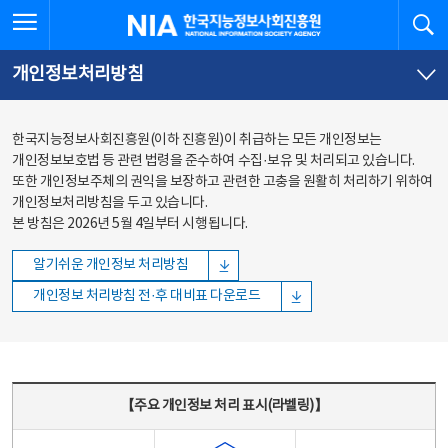
본문
전체메뉴
전체메뉴 열기
검
한국지능정보사회진흥원
바로가기
바로가기
개인정보처리방침
한국지능정보사회진흥원(이하 진흥원)이 취급하는 모든 개인정보는
개인정보보호법 등 관련 법령을 준수하여 수집·보유 및 처리되고 있습니다.
또한 개인정보주체의 권익을 보장하고 관련한 고충을 원활히 처리하기 위하여
개인정보처리방침을 두고 있습니다.
본 방침은 2026년 5월 4일부터 시행됩니다.
알기쉬운 개인정보 처리방침
개인정보 처리방침 전·후 대비표 다운로드
주요 개인정보 처리 표시(라벨링) - 주요 개인정보 처리 표시를 나타내는표
【주요 개인정보 처리 표시(라벨링)】