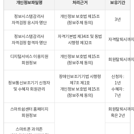
개인정보파일명
처리근거
보유기간
정보시스템감리사
개인정보 보호법 제15조
3년
자격검정 응시자 명단
(정보주체 등의)
정보시스템감리사
자격기본법 제34조 및 동법
자격탈퇴시까
자격검정 합격자 명단
시행령 제32조
디지털서비스 이용지원
개인정보 보호법 제15조
회원탈퇴시까
회원정보
(정보주체 동의)
장애인보조기기법 시행령
신청자 :
정보통신보조기기 신청자
제7조 제1호
1년
및 수혜자 회원관리
개인정보 보호법 제15조
수혜자 :
(정보주체 동의)
7년
스마트쉼센터 홈페이지
회원탈퇴시까
회원정보
혹은 2년
스마트폰 과의존