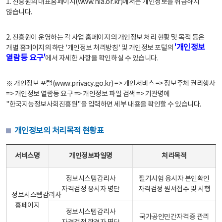
1. 진흥원의 대표홈페이지(www.nia.or.kr)에서는 개인정보를 취급하지
않습니다.
2. 진흥원이 운영하는 각 사업 홈페이지의 개인정보 처리 현황 및 목적 등은
'개인정보
개별 홈페이지의 하단 '개인정보 처리방침' 및 개인정보 포털의
열람등 요구'
에서 자세한 사항을 확인하실 수 있습니다.
※ 개인정보 포털(www.privacy.go.kr) => 개인서비스 => 정보주체 권리행사
=> 개인정보 열람등 요구 => 개인정보 파일 검색 => 기관명에
"한국지능정보사회진흥원"을 입력하면 세부 내용을 확인할 수 있습니다.
개인정보의 처리목적 현황표
개인정보의 처리목적 현황표 - 서비스명, 개인정보파일명, 처리목적으로 구성
서비스명
개인정보파일명
처리목적
정보시스템감리사
필기시험 응시자 본인확인
자격검정 응시자 명단
자격검정 원서접수 및 시행
정보시스템감리사
홈페이지
정보시스템감리사
국가공인민간자격증 관리