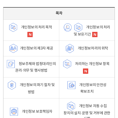
목차 - 개인정보 처리방침 목차를 나타내는표
목차
개인정보의 처리
개인정보의 처리 목적
및 보유기간
개인정보처리의 위탁
개인정보의 제3자 제공
정보주체와 법정대리인의
처리하는 개인정보 항목
권리·의무 및 행사방법
개인정보의 파기 절차 및
개인정보의 안전성
확보조치
방법
개인정보 자동 수집
개인정보 보호책임자
장치의 설치·운영 및 거부에 관한