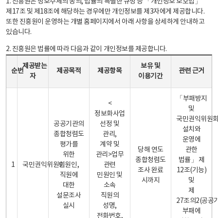
1. 진흥원은 정보주체의 동의, 법률의 특별한 규정 등 「개인정보 보호법」
제17조 및 제18조에 해당하는 경우에만 개인정보를 제3자에게 제공합니다.
또한 진흥원이 운영하는 개별 홈페이지에서 아래 사항을 상세하게 안내하고
있습니다.
2. 진흥원은 법률에 따라 다음과 같이 개인정보를 제공합니다.
개인정보 제공 안내표 - 순번, 제공받는자, 제공목적, 제공항목, 보유 및 이용기간 관련 근거로 구성
제공받는
보유 및
순번
제공목적
제공항목
관련 근거
자
이용기간
「부패방지
<
및
정보화사업
국민권익위원
공공기관의
선정 및
설치와
종합청렴도
관리,
운영에
평가를
계약 및
당해 연도
관한
위한
관리>업무
종합청렴도
법률」 제
1
국민권익위원회
민원인,
관련
조사 완료
12조(기능)
직원에
민원인 및
시까지
및
대한
소속
제
설문조사
직원의
27조의2(공공
실시
성명,
부패에
전화번호,