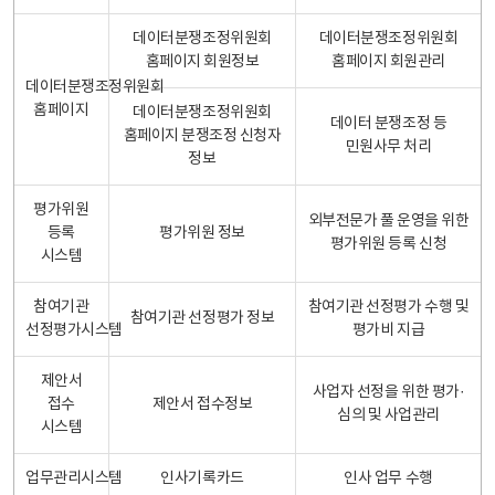
데이터분쟁조정위원회
데이터분쟁조정위원회
홈페이지 회원정보
홈페이지 회원관리
데이터분쟁조정위원회
홈페이지
데이터분쟁조정위원회
데이터 분쟁조정 등
홈페이지 분쟁조정 신청자
민원사무 처리
정보
평가위원
외부전문가 풀 운영을 위한
등록
평가위원 정보
평가위원 등록 신청
시스템
참여기관
참여기관 선정평가 수행 및
참여기관 선정평가 정보
선정평가시스템
평가비 지급
제안서
사업자 선정을 위한 평가·
접수
제안서 접수정보
심의 및 사업관리
시스템
업무관리시스템
인사기록카드
인사 업무 수행