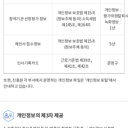
개인정보 :
개인정보 보호법 제15조
평가위원탈퇴
참여기관 선정평가 정보
(정보주체 동의) 소득세법
녹화영상 :
제145조, 제164조
1년
개인정보 보호법 제15조
제안서 접수정보
5년
(정보주체 동의)
근로기준법 제39조,
인사기록카드
준영구
제41조, 제42조
또한, 진흥원 각 부서에서 운영하는 개인정보 파일은
'개인정보 포털'
에서
안내하고 있습니다.
개인정보의 제3자 제공