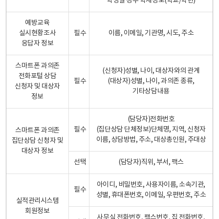
학생일 경우 학제정보(학교/학년)
예방교육
실시현황조사
필수
이름, 이메일, 기관명, 시도, 주소
응답자 정보
스마트폰 과의존
(신청자)성별, 나이, 대상자와의 관계
전화포털 상담
필수
(대상자)성별, 나이, 과의존 종류,
신청자 및 대상자
기타상담내용
정보
(담당자)전화번호
필수
(집단상담 단체정보)단체명, 지역, 신청자
스마트폰 과의존
이름, 상담방법, 주소, 대상총인원, 주대상
집단상담 신청자 및
대상자 정보
선택
(담당자)직위, 부서, 팩스
아이디, 비밀번호, 사용자이름, 소속기관,
필수
성별, 휴대폰번호, 이메일, 우편번호, 주소
실적관리시스템
회원정보
사무실 전화번호, 팩스번호, 집 전화번호,