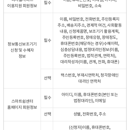
디지털서비스
이름, 휴대폰번호, 이메일, 아이디,
필수
이용지원 회원정보
비밀번호, 소속
이름, 비밀번호, 전화번호, 주민등록지
주소, 배송지주소, 경제적 여건, 사회활동
내용, 신청제품명, 보조기기 활용계획,
주민등록번호, 장애유형, 장애정도,
필수
휴대폰번호(해당하는 경우)수혜이력,
정보통신보조기기
심층상담내용, 법정대리인정보(이름,
신청 및 수혜자
주민등록번호, 법적관계, 연락처),
정보
대리작성자(이름, 관계, 전화, 휴대폰)
팩스번호, 부재시연락처, 청각장애인
선택
대리인 연락처
아이디, 이름, 휴대폰번호(본인 또는
필수
법정대리인), 이메일
스마트쉼센터
홈페이지 회원정보
선택
성별, 전화번호, 주소
(신청자)이름, 휴대폰번호,