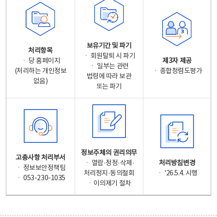
보유기간 및 파기
처리항목
ㆍ 회원탈퇴 시 파기
ㆍ 당 홈페이지
제3자 제공
ㆍ 일부는 관련
(처리하는 개인정보
ㆍ 종합청렴도평가
법령에 따라 보관
없음)
또는 파기
정보주체의 권리의무
고충사항 처리부서
ㆍ 열람·정정·삭제·
처리방침변경
ㆍ 정보보안정책팀
처리정지·동의철회
ㆍ '26.5.4. 시행
ㆍ 053-230-1035
ㆍ이의제기 절차