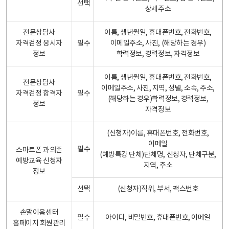
선택
상세주소
전문상담사
이름, 생년월일, 휴대폰번호, 전화번호,
자격검정 응시자
필수
이메일주소, 사진, (해당하는 경우)
정보
학력정보, 경력정보, 자격정보
이름, 생년월일, 휴대폰번호, 전화번호,
전문상담사
이메일주소, 사진, 지역, 성별, 소속, 주소,
자격검정 합격자
필수
(해당하는 경우)학력정보, 경력정보,
정보
자격정보
(신청자)이름, 휴대폰번호, 전화번호,
이메일
필수
스마트폰 과의존
(예방특강 단체)단체명, 신청자, 단체구분,
예방교육 신청자
지역, 주소
정보
선택
(신청자)직위, 부서, 팩스번호
손말이음센터
필수
아이디, 비밀번호, 휴대폰번호, 이메일
홈페이지 회원관리