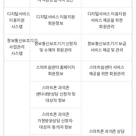
자격검정 합격자 명단
디지털서비스
디지털서비스 이용지원
디지털서비스 이용지원
이용지원
서비스 제공을 위한
회원정보
시스템
회원관리
정보통신보조기기
정보통신보조기기 신청자
정보통신보조기기 보급
사업관리
및 수혜자 회원관리
서비스 제공 및 관리
시스템
스마트쉼센터 홈페이지
스마트쉼센터 서비스
회원정보
제공을 위한 회원관리
스마트폰 과의존
센터내방상담 신청자 및
대상자 정보
스마트폰 과의존
가정방문상담 신청자·
대상자·동의자 정보
스마트폰 과의존 상담