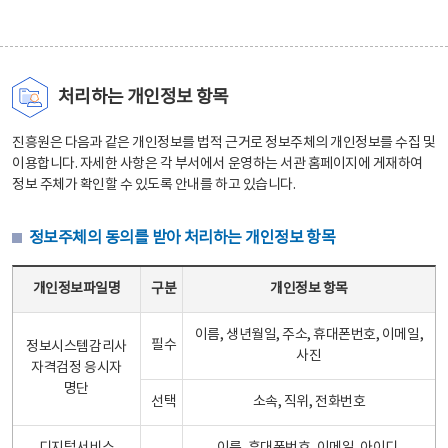
처리하는 개인정보 항목
진흥원은 다음과 같은 개인정보를 법적 근거로 정보주체의 개인정보를 수집 및
이용합니다. 자세한 사항은 각 부서에서 운영하는 서관 홈페이지에 게재하여
정보 주체가 확인할 수 있도록 안내를 하고 있습니다.
정보주체의 동의를 받아 처리하는 개인정보 항목
정보주체의 동의를 받아 처리하는 개인정보 항목 테이블 - 개인정보파일명, 구분, 개인정보 항목으로 구성
개인정보파일명
구분
개인정보 항목
이름, 생년월일, 주소, 휴대폰번호, 이메일,
필수
정보시스템감리사
사진
자격검정 응시자
명단
선택
소속, 직위, 전화번호