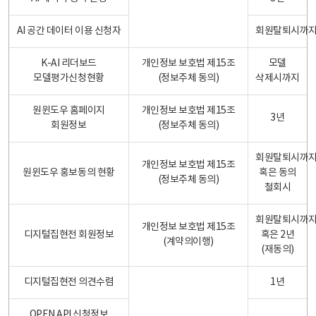
AI 공간 데이터 이용 신청자
회원탈퇴시까
K-AI 리더보드
개인정보 보호법 제15조
모델
모델평가신청현황
(정보주체 동의)
삭제시까지
원윈도우 홈페이지
개인정보 보호법 제15조
3년
회원정보
(정보주체 동의)
회원탈퇴시까
개인정보 보호법 제15조
원윈도우 홍보동의 현황
혹은 동의
(정보주체 동의)
철회시
회원탈퇴시까
개인정보 보호법 제15조
디지털집현전 회원정보
혹은 2년
(계약의이행)
(재동의)
디지털집현전 의견수렴
1년
OPEN API 신청정보