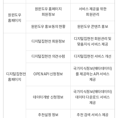
원윈도우 홈페이지
서비스 제공을 위한
회원정보
회원관리
원윈도우
홈페이지
원윈도우 홍보동의 현황
원윈도우 콘텐츠 홍보
디지털집현전 회원관리 및
디지털집현전 회원정보
맞춤지식 서비스 제공
디지털집현전 의견수렴
디지털집현전 서비스 개선
국가지식정보(메타데이터)
디지털집현전
OPEN API 신청정보
를 제공하는 API 서비스
홈페이지
제공
국가지식정보(메타데이터)
데이터개방 신청정보
데이터 다운로드 서비스
제공
추천설정 정보
추천 검색 서비스 제공