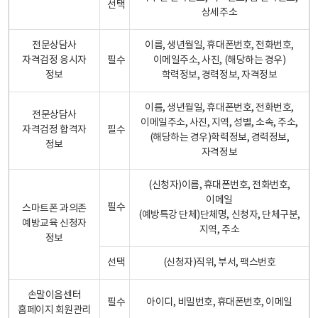
선택
상세주소
전문상담사
이름, 생년월일, 휴대폰번호, 전화번호,
자격검정 응시자
필수
이메일주소, 사진, (해당하는 경우)
정보
학력정보, 경력정보, 자격정보
이름, 생년월일, 휴대폰번호, 전화번호,
전문상담사
이메일주소, 사진, 지역, 성별, 소속, 주소,
자격검정 합격자
필수
(해당하는 경우)학력정보, 경력정보,
정보
자격정보
(신청자)이름, 휴대폰번호, 전화번호,
이메일
필수
스마트폰 과의존
(예방특강 단체)단체명, 신청자, 단체구분,
예방교육 신청자
지역, 주소
정보
선택
(신청자)직위, 부서, 팩스번호
손말이음센터
필수
아이디, 비밀번호, 휴대폰번호, 이메일
홈페이지 회원관리