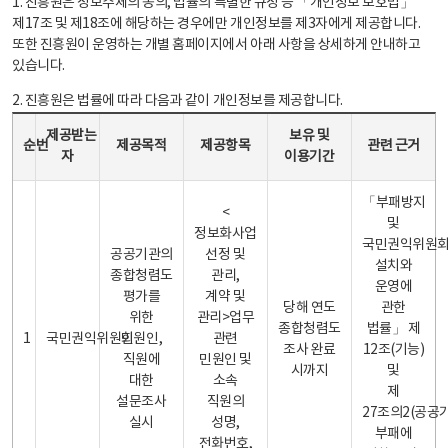
1. 진흥원은 정보주체의 동의, 법률의 특별한 규정 등 「개인정보 보호법」
제17조 및 제18조에 해당하는 경우에만 개인정보를 제3자에게 제공합니다.
또한 진흥원이 운영하는 개별 홈페이지에서 아래 사항을 상세하게 안내하고
있습니다.
2. 진흥원은 법률에 따라 다음과 같이 개인정보를 제공합니다.
개인정보 제공 안내표 - 순번, 제공받는자, 제공목적, 제공항목, 보유 및 이용기간 관련 근거로 구성
제공받는
보유 및
순번
제공목적
제공항목
관련 근거
자
이용기간
「부패방지
<
및
정보화사업
국민권익위원
공공기관의
선정 및
설치와
종합청렴도
관리,
운영에
평가를
계약 및
당해 연도
관한
위한
관리>업무
종합청렴도
법률」 제
1
국민권익위원회
민원인,
관련
조사 완료
12조(기능)
직원에
민원인 및
시까지
및
대한
소속
제
설문조사
직원의
27조의2(공공
실시
성명,
부패에
전화번호,