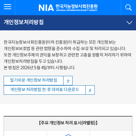
본문
전체메뉴
전체메뉴 열기
검
한국지능정보사회진흥원
바로가기
바로가기
개인정보처리방침
한국지능정보사회진흥원(이하 진흥원)이 취급하는 모든 개인정보는
개인정보보호법 등 관련 법령을 준수하여 수집·보유 및 처리되고 있습니다.
또한 개인정보주체의 권익을 보장하고 관련한 고충을 원활히 처리하기 위하여
개인정보처리방침을 두고 있습니다.
본 방침은 2026년 5월 4일부터 시행됩니다.
알기쉬운 개인정보 처리방침
개인정보 처리방침 전·후 대비표 다운로드
주요 개인정보 처리 표시(라벨링) - 주요 개인정보 처리 표시를 나타내는표
【주요 개인정보 처리 표시(라벨링)】