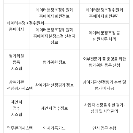
데이터분쟁조정위원회
데이터분쟁조정위원회
홈페이지 회원정보
홈페이지 회원관리
데이터분쟁조정위원회
홈페이지
데이터분쟁조정위원회
데이터 분쟁조정 등
홈페이지 분쟁조정 신청자
민원사무 처리
정보
평가위원
외부전문가 풀 운영을 위한
등록
평가위원 정보
평가위원 등록 신청
시스템
참여기관
참여기관 선정평가 수행 및
참여기관 선정평가 정보
선정평가시스템
평가비 지급
제안서
사업자 선정을 위한 평가·
접수
제안서 접수정보
심의 및 사업관리
시스템
업무관리시스템
인사기록카드
인사 업무 수행