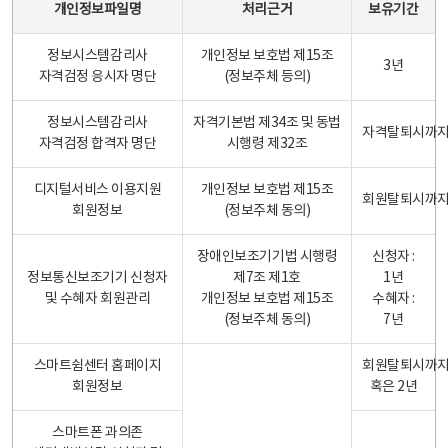
개인정보파일명
처리근거
보유기간
정보시스템감리사
개인정보 보호법 제15조
3년
자격검정 응시자 명단
(정보주체 등의)
정보시스템감리사
자격기본법 제34조 및 동법
자격탈퇴시까
자격검정 합격자 명단
시행령 제32조
디지털서비스 이용지원
개인정보 보호법 제15조
회원탈퇴시까
회원정보
(정보주체 동의)
장애인보조기기법 시행령
신청자 :
정보통신보조기기 신청자
제7조 제1호
1년
및 수혜자 회원관리
개인정보 보호법 제15조
수혜자 :
(정보주체 동의)
7년
스마트쉼센터 홈페이지
회원탈퇴시까
회원정보
혹은 2년
스마트폰 과의존