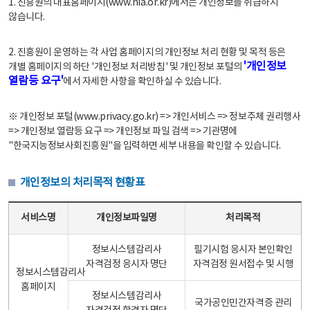
1. 진흥원의 대표홈페이지(www.nia.or.kr)에서는 개인정보를 취급하지
않습니다.
2. 진흥원이 운영하는 각 사업 홈페이지의 개인정보 처리 현황 및 목적 등은
'개인정보
개별 홈페이지의 하단 '개인정보 처리방침' 및 개인정보 포털의
열람등 요구'
에서 자세한 사항을 확인하실 수 있습니다.
※ 개인정보 포털(www.privacy.go.kr) => 개인서비스 => 정보주체 권리행사
=> 개인정보 열람등 요구 => 개인정보 파일 검색 => 기관명에
"한국지능정보사회진흥원"을 입력하면 세부 내용을 확인할 수 있습니다.
개인정보의 처리목적 현황표
개인정보의 처리목적 현황표 - 서비스명, 개인정보파일명, 처리목적으로 구성
서비스명
개인정보파일명
처리목적
정보시스템감리사
필기시험 응시자 본인확인
자격검정 응시자 명단
자격검정 원서접수 및 시행
정보시스템감리사
홈페이지
정보시스템감리사
국가공인민간자격증 관리