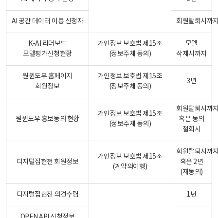
AI 공간 데이터 이용 신청자
회원탈퇴시까
K-AI 리더보드
개인정보 보호법 제15조
모델
모델평가신청현황
(정보주체 동의)
삭제시까지
원윈도우 홈페이지
개인정보 보호법 제15조
3년
회원정보
(정보주체 동의)
회원탈퇴시까
개인정보 보호법 제15조
원윈도우 홍보동의 현황
혹은 동의
(정보주체 동의)
철회시
회원탈퇴시까
개인정보 보호법 제15조
디지털집현전 회원정보
혹은 2년
(계약의이행)
(재동의)
디지털집현전 의견수렴
1년
OPEN API 신청정보