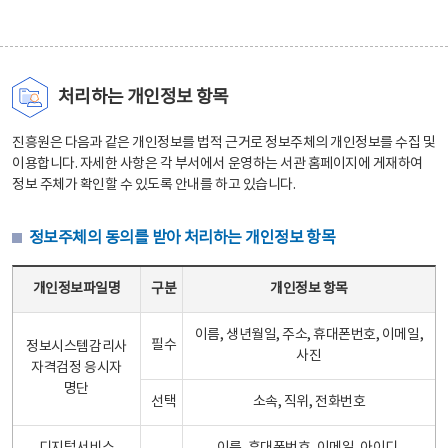
처리하는 개인정보 항목
진흥원은 다음과 같은 개인정보를 법적 근거로 정보주체의 개인정보를 수집 및
이용합니다. 자세한 사항은 각 부서에서 운영하는 서관 홈페이지에 게재하여
정보 주체가 확인할 수 있도록 안내를 하고 있습니다.
정보주체의 동의를 받아 처리하는 개인정보 항목
정보주체의 동의를 받아 처리하는 개인정보 항목 테이블 - 개인정보파일명, 구분, 개인정보 항목으로 구성
개인정보파일명
구분
개인정보 항목
이름, 생년월일, 주소, 휴대폰번호, 이메일,
필수
정보시스템감리사
사진
자격검정 응시자
명단
선택
소속, 직위, 전화번호