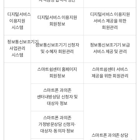
자격검정 합격자 명단
디지털서비스
디지털서비스 이용지원
디지털서비스 이용지원
이용지원
서비스 제공을 위한
회원정보
시스템
회원관리
정보통신보조기기
정보통신보조기기 신청자
정보통신보조기기 보급
사업관리
및 수혜자 회원관리
서비스 제공 및 관리
시스템
스마트쉼센터 홈페이지
스마트쉼센터 서비스
회원정보
제공을 위한 회원관리
스마트폰 과의존
센터내방상담 신청자 및
대상자 정보
스마트폰 과의존
가정방문상담 신청자·
대상자·동의자 정보
스마트폰 과의존 상담