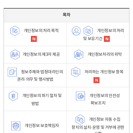
목차 - 개인정보 처리방침 목차를 나타내는표
목차
개인정보의 처리
개인정보의 처리 목적
및 보유기간
개인정보처리의 위탁
개인정보의 제3자 제공
정보주체와 법정대리인의
처리하는 개인정보 항목
권리·의무 및 행사방법
개인정보의 파기 절차 및
개인정보의 안전성
확보조치
방법
개인정보 자동 수집
개인정보 보호책임자
장치의 설치·운영 및 거부에 관한