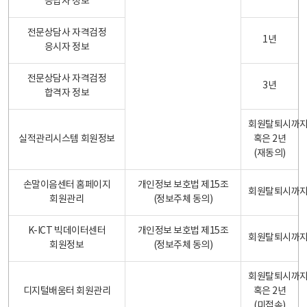
응답자 정보
전문상담사 자격검정
1년
응시자 정보
전문상담사 자격검정
3년
합격자 정보
회원탈퇴시까
실적관리시스템 회원정보
혹은 2년
(재동의)
손말이음센터 홈페이지
개인정보 보호법 제15조
회원탈퇴시까
회원관리
(정보주체 동의)
K-ICT 빅데이터센터
개인정보 보호법 제15조
회원탈퇴시까
회원정보
(정보주체 동의)
회원탈퇴시까
디지털배움터 회원관리
혹은 2년
(미접속)