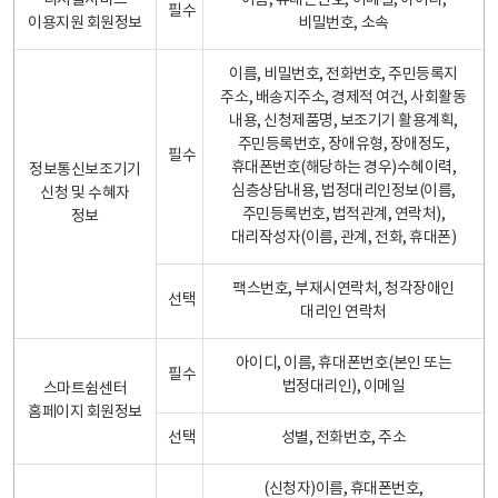
디지털서비스
이름, 휴대폰번호, 이메일, 아이디,
필수
이용지원 회원정보
비밀번호, 소속
이름, 비밀번호, 전화번호, 주민등록지
주소, 배송지주소, 경제적 여건, 사회활동
내용, 신청제품명, 보조기기 활용계획,
주민등록번호, 장애유형, 장애정도,
필수
휴대폰번호(해당하는 경우)수혜이력,
정보통신보조기기
심층상담내용, 법정대리인정보(이름,
신청 및 수혜자
주민등록번호, 법적관계, 연락처),
정보
대리작성자(이름, 관계, 전화, 휴대폰)
팩스번호, 부재시연락처, 청각장애인
선택
대리인 연락처
아이디, 이름, 휴대폰번호(본인 또는
필수
법정대리인), 이메일
스마트쉼센터
홈페이지 회원정보
선택
성별, 전화번호, 주소
(신청자)이름, 휴대폰번호,