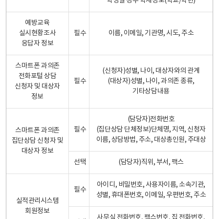
학생일 경우 학제정보(학교/학년)
예방교육
실시현황조사
필수
이름, 이메일, 기관명, 시도, 주소
응답자 정보
스마트폰 과의존
(신청자)성별, 나이, 대상자와의 관계
전화포털 상담
필수
(대상자)성별, 나이, 과의존 종류,
신청자 및 대상자
기타상담내용
정보
(담당자)전화번호
필수
(집단상담 단체정보)단체명, 지역, 신청자
스마트폰 과의존
이름, 상담방법, 주소, 대상총인원, 주대상
집단상담 신청자 및
대상자 정보
선택
(담당자)직위, 부서, 팩스
아이디, 비밀번호, 사용자이름, 소속기관,
필수
성별, 휴대폰번호, 이메일, 우편번호, 주소
실적관리시스템
회원정보
사무실 전화번호, 팩스번호, 집 전화번호,