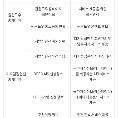
원윈도우 홈페이지
서비스 제공을 위한
회원정보
회원관리
원윈도우
홈페이지
원윈도우 홍보동의 현황
원윈도우 콘텐츠 홍보
디지털집현전 회원관리 및
디지털집현전 회원정보
맞춤지식 서비스 제공
디지털집현전 의견수렴
디지털집현전 서비스 개선
국가지식정보(메타데이터)
디지털집현전
OPEN API 신청정보
를 제공하는 API 서비스
홈페이지
제공
국가지식정보(메타데이터)
데이터개방 신청정보
데이터 다운로드 서비스
제공
추천설정 정보
추천 검색 서비스 제공