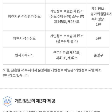
개인정보 :
개인정보 보호법 제15조
평가위원탈퇴
참여기관 선정평가 정보
(정보주체 동의) 소득세법
녹화영상 :
제145조, 제164조
1년
개인정보 보호법 제15조
제안서 접수정보
5년
(정보주체 동의)
근로기준법 제39조,
인사기록카드
준영구
제41조, 제42조
또한, 진흥원 각 부서에서 운영하는 개인정보 파일은
'개인정보 포털'
에서
안내하고 있습니다.
개인정보의 제3자 제공