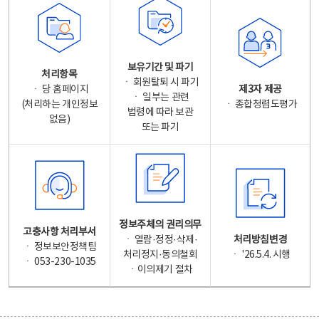
보유기간 및 파기
처리항목
ㆍ 회원탈퇴 시 파기
ㆍ 당 홈페이지
제3자 제공
ㆍ 일부는 관련
(처리하는 개인정보
ㆍ 종합청렴도평가
법령에 따라 보관
없음)
또는 파기
정보주체의 권리의무
고충사항 처리부서
ㆍ 열람·정정·삭제·
처리방침변경
ㆍ 정보보안정책팀
처리정지·동의철회
ㆍ '26.5.4. 시행
ㆍ 053-230-1035
ㆍ이의제기 절차