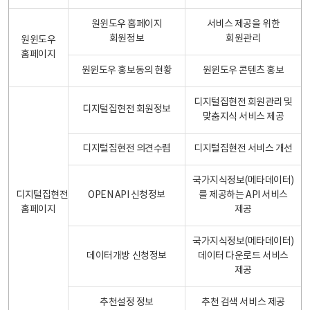
원윈도우 홈페이지
서비스 제공을 위한
회원정보
회원관리
원윈도우
홈페이지
원윈도우 홍보동의 현황
원윈도우 콘텐츠 홍보
디지털집현전 회원관리 및
디지털집현전 회원정보
맞춤지식 서비스 제공
디지털집현전 의견수렴
디지털집현전 서비스 개선
국가지식정보(메타데이터)
디지털집현전
OPEN API 신청정보
를 제공하는 API 서비스
홈페이지
제공
국가지식정보(메타데이터)
데이터개방 신청정보
데이터 다운로드 서비스
제공
추천설정 정보
추천 검색 서비스 제공