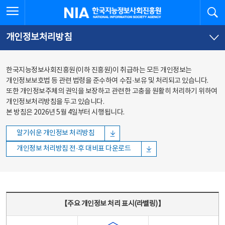
본문
전체메뉴
전체메뉴 열기
검
한국지능정보사회진흥원
바로가기
바로가기
개인정보처리방침
한국지능정보사회진흥원(이하 진흥원)이 취급하는 모든 개인정보는
개인정보보호법 등 관련 법령을 준수하여 수집·보유 및 처리되고 있습니다.
또한 개인정보주체의 권익을 보장하고 관련한 고충을 원활히 처리하기 위하여
개인정보처리방침을 두고 있습니다.
본 방침은 2026년 5월 4일부터 시행됩니다.
알기쉬운 개인정보 처리방침
개인정보 처리방침 전·후 대비표 다운로드
주요 개인정보 처리 표시(라벨링) - 주요 개인정보 처리 표시를 나타내는표
【주요 개인정보 처리 표시(라벨링)】