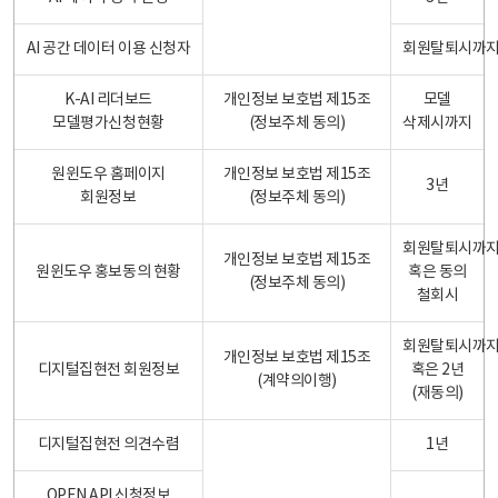
AI 공간 데이터 이용 신청자
회원탈퇴시까
K-AI 리더보드
개인정보 보호법 제15조
모델
모델평가신청현황
(정보주체 동의)
삭제시까지
원윈도우 홈페이지
개인정보 보호법 제15조
3년
회원정보
(정보주체 동의)
회원탈퇴시까
개인정보 보호법 제15조
원윈도우 홍보동의 현황
혹은 동의
(정보주체 동의)
철회시
회원탈퇴시까
개인정보 보호법 제15조
디지털집현전 회원정보
혹은 2년
(계약의이행)
(재동의)
디지털집현전 의견수렴
1년
OPEN API 신청정보