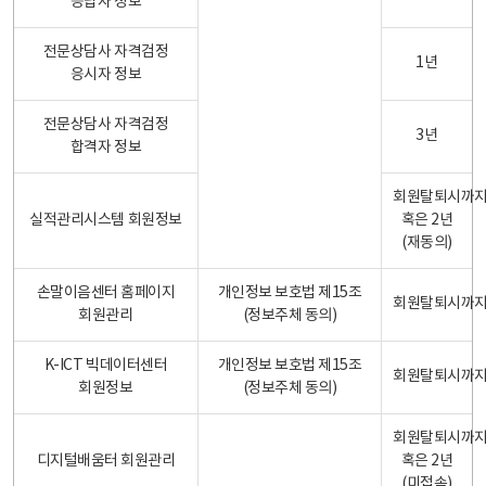
응답자 정보
전문상담사 자격검정
1년
응시자 정보
전문상담사 자격검정
3년
합격자 정보
회원탈퇴시까
실적관리시스템 회원정보
혹은 2년
(재동의)
손말이음센터 홈페이지
개인정보 보호법 제15조
회원탈퇴시까
회원관리
(정보주체 동의)
K-ICT 빅데이터센터
개인정보 보호법 제15조
회원탈퇴시까
회원정보
(정보주체 동의)
회원탈퇴시까
디지털배움터 회원관리
혹은 2년
(미접속)