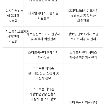
자격검정 합격자 명단
디지털서비스
디지털서비스 이용지원
디지털서비스 이용지원
이용지원
서비스 제공을 위한
회원정보
시스템
회원관리
정보통신보조기기
정보통신보조기기 신청자
정보통신보조기기 보급
사업관리
및 수혜자 회원관리
서비스 제공 및 관리
시스템
스마트쉼센터 홈페이지
스마트쉼센터 서비스
회원정보
제공을 위한 회원관리
스마트폰 과의존
센터내방상담 신청자 및
대상자 정보
스마트폰 과의존
가정방문상담 신청자·
대상자·동의자 정보
스마트폰 과의존 상담