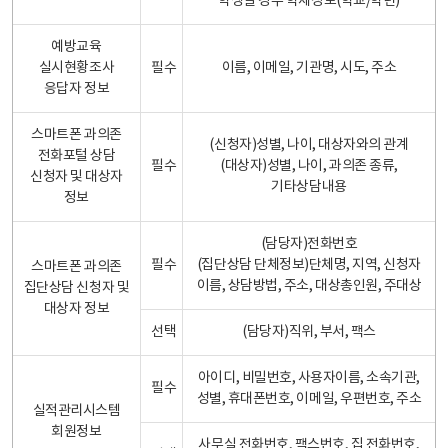
학생일 경우 학제정보(학교/학년)
예방교육
실시현황조사
필수
이름, 이메일, 기관명, 시도, 주소
응답자 정보
스마트폰 과의존
(신청자)성별, 나이, 대상자와의 관계
전화포털 상담
필수
(대상자)성별, 나이, 과의존 종류,
신청자 및 대상자
기타상담내용
정보
(담당자)전화번호
필수
(집단상담 단체정보)단체명, 지역, 신청자
스마트폰 과의존
이름, 상담방법, 주소, 대상총인원, 주대상
집단상담 신청자 및
대상자 정보
선택
(담당자)직위, 부서, 팩스
아이디, 비밀번호, 사용자이름, 소속기관,
필수
성별, 휴대폰번호, 이메일, 우편번호, 주소
실적관리시스템
회원정보
사무실 전화번호, 팩스번호, 집 전화번호,