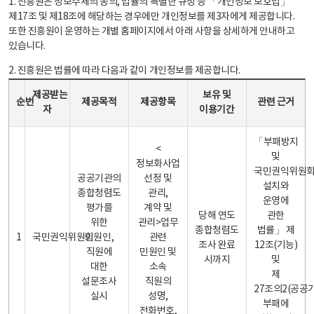
1. 진흥원은 정보주체의 동의, 법률의 특별한 규정 등 「개인정보 보호법」
제17조 및 제18조에 해당하는 경우에만 개인정보를 제3자에게 제공합니다.
또한 진흥원이 운영하는 개별 홈페이지에서 아래 사항을 상세하게 안내하고
있습니다.
2. 진흥원은 법률에 따라 다음과 같이 개인정보를 제공합니다.
개인정보 제공 안내표 - 순번, 제공받는자, 제공목적, 제공항목, 보유 및 이용기간 관련 근거로 구성
제공받는
보유 및
순번
제공목적
제공항목
관련 근거
자
이용기간
「부패방지
<
및
정보화사업
국민권익위원
공공기관의
선정 및
설치와
종합청렴도
관리,
운영에
평가를
계약 및
당해 연도
관한
위한
관리>업무
종합청렴도
법률」 제
1
국민권익위원회
민원인,
관련
조사 완료
12조(기능)
직원에
민원인 및
시까지
및
대한
소속
제
설문조사
직원의
27조의2(공공
실시
성명,
부패에
전화번호,