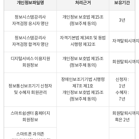
개인정보파일명
처리근거
보유기간
정보시스템감리사
개인정보 보호법 제15조
3년
자격검정 응시자 명단
(정보주체 등의)
정보시스템감리사
자격기본법 제34조 및 동법
자격탈퇴시까
자격검정 합격자 명단
시행령 제32조
디지털서비스 이용지원
개인정보 보호법 제15조
회원탈퇴시까
회원정보
(정보주체 동의)
장애인보조기기법 시행령
신청자 :
정보통신보조기기 신청자
제7조 제1호
1년
및 수혜자 회원관리
개인정보 보호법 제15조
수혜자 :
(정보주체 동의)
7년
스마트쉼센터 홈페이지
회원탈퇴시까
회원정보
혹은 2년
스마트폰 과의존