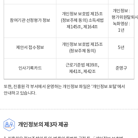
개인정보 :
개인정보 보호법 제15조
평가위원탈퇴
참여기관 선정평가 정보
(정보주체 동의) 소득세법
녹화영상 :
제145조, 제164조
1년
개인정보 보호법 제15조
제안서 접수정보
5년
(정보주체 동의)
근로기준법 제39조,
인사기록카드
준영구
제41조, 제42조
또한, 진흥원 각 부서에서 운영하는 개인정보 파일은
'개인정보 포털'
에서
안내하고 있습니다.
개인정보의 제3자 제공