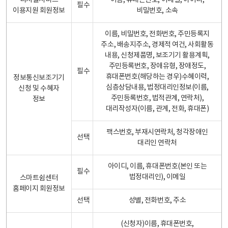
디지털서비스
이름, 휴대폰번호, 이메일, 아이디,
필수
이용지원 회원정보
비밀번호, 소속
이름, 비밀번호, 전화번호, 주민등록지
주소, 배송지주소, 경제적 여건, 사회활동
내용, 신청제품명, 보조기기 활용계획,
주민등록번호, 장애유형, 장애정도,
필수
휴대폰번호(해당하는 경우)수혜이력,
정보통신보조기기
심층상담내용, 법정대리인정보(이름,
신청 및 수혜자
주민등록번호, 법적관계, 연락처),
정보
대리작성자(이름, 관계, 전화, 휴대폰)
팩스번호, 부재시연락처, 청각장애인
선택
대리인 연락처
아이디, 이름, 휴대폰번호(본인 또는
필수
법정대리인), 이메일
스마트쉼센터
홈페이지 회원정보
선택
성별, 전화번호, 주소
(신청자)이름, 휴대폰번호,