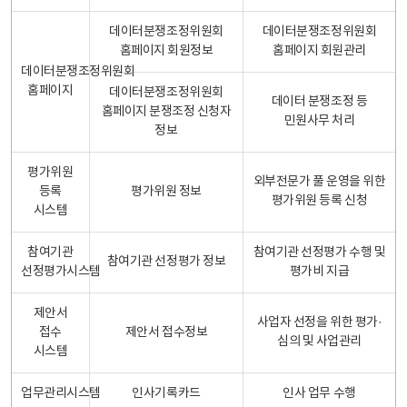
데이터분쟁조정위원회
데이터분쟁조정위원회
홈페이지 회원정보
홈페이지 회원관리
데이터분쟁조정위원회
홈페이지
데이터분쟁조정위원회
데이터 분쟁조정 등
홈페이지 분쟁조정 신청자
민원사무 처리
정보
평가위원
외부전문가 풀 운영을 위한
등록
평가위원 정보
평가위원 등록 신청
시스템
참여기관
참여기관 선정평가 수행 및
참여기관 선정평가 정보
선정평가시스템
평가비 지급
제안서
사업자 선정을 위한 평가·
접수
제안서 접수정보
심의 및 사업관리
시스템
업무관리시스템
인사기록카드
인사 업무 수행