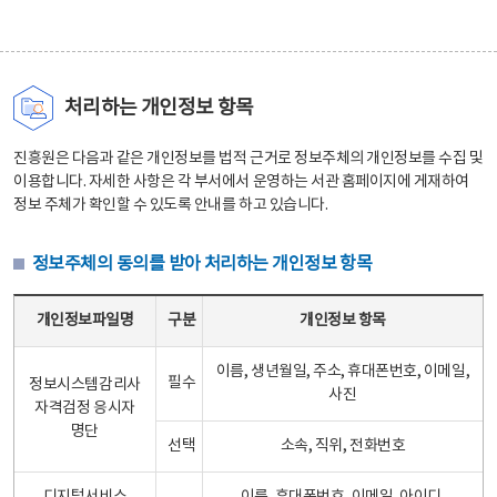
처리하는 개인정보 항목
진흥원은 다음과 같은 개인정보를 법적 근거로 정보주체의 개인정보를 수집 및
이용합니다. 자세한 사항은 각 부서에서 운영하는 서관 홈페이지에 게재하여
정보 주체가 확인할 수 있도록 안내를 하고 있습니다.
정보주체의 동의를 받아 처리하는 개인정보 항목
정보주체의 동의를 받아 처리하는 개인정보 항목 테이블 - 개인정보파일명, 구분, 개인정보 항목으로 구성
개인정보파일명
구분
개인정보 항목
이름, 생년월일, 주소, 휴대폰번호, 이메일,
필수
정보시스템감리사
사진
자격검정 응시자
명단
선택
소속, 직위, 전화번호