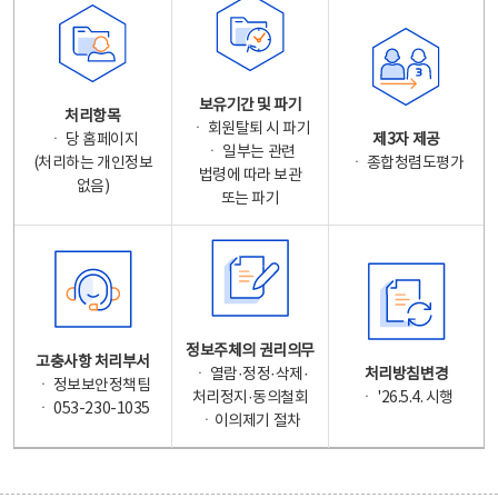
보유기간 및 파기
처리항목
ㆍ 회원탈퇴 시 파기
ㆍ 당 홈페이지
제3자 제공
ㆍ 일부는 관련
(처리하는 개인정보
ㆍ 종합청렴도평가
법령에 따라 보관
없음)
또는 파기
정보주체의 권리의무
고충사항 처리부서
ㆍ 열람·정정·삭제·
처리방침변경
ㆍ 정보보안정책팀
처리정지·동의철회
ㆍ '26.5.4. 시행
ㆍ 053-230-1035
ㆍ이의제기 절차