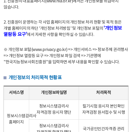
1. 진흥원의 대표홈페이지(www.nia.or.kr)에서는 개인정보를 취급하지
않습니다.
2. 진흥원이 운영하는 각 사업 홈페이지의 개인정보 처리 현황 및 목적 등은
'개인정보
개별 홈페이지의 하단 '개인정보 처리방침' 및 개인정보 포털의
열람등 요구'
에서 자세한 사항을 확인하실 수 있습니다.
※ 개인정보 포털(www.privacy.go.kr) => 개인서비스 => 정보주체 권리행사
=> 개인정보 열람등 요구 => 개인정보 파일 검색 => 기관명에
"한국지능정보사회진흥원"을 입력하면 세부 내용을 확인할 수 있습니다.
개인정보의 처리목적 현황표
개인정보의 처리목적 현황표 - 서비스명, 개인정보파일명, 처리목적으로 구성
서비스명
개인정보파일명
처리목적
정보시스템감리사
필기시험 응시자 본인확인
자격검정 응시자 명단
자격검정 원서접수 및 시행
정보시스템감리사
홈페이지
정보시스템감리사
국가공인민간자격증 관리