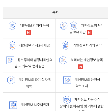
목차 - 개인정보 처리방침 목차를 나타내는표
목차
개인정보의 처리
개인정보의 처리 목적
및 보유기간
개인정보처리의 위탁
개인정보의 제3자 제공
정보주체와 법정대리인의
처리하는 개인정보 항목
권리·의무 및 행사방법
개인정보의 파기 절차 및
개인정보의 안전성
확보조치
방법
개인정보 자동 수집
개인정보 보호책임자
장치의 설치·운영 및 거부에 관한