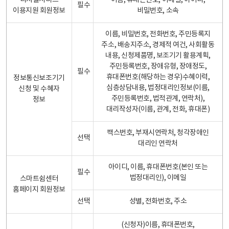
디지털서비스
이름, 휴대폰번호, 이메일, 아이디,
필수
이용지원 회원정보
비밀번호, 소속
이름, 비밀번호, 전화번호, 주민등록지
주소, 배송지주소, 경제적 여건, 사회활동
내용, 신청제품명, 보조기기 활용계획,
주민등록번호, 장애유형, 장애정도,
필수
휴대폰번호(해당하는 경우)수혜이력,
정보통신보조기기
심층상담내용, 법정대리인정보(이름,
신청 및 수혜자
주민등록번호, 법적관계, 연락처),
정보
대리작성자(이름, 관계, 전화, 휴대폰)
팩스번호, 부재시연락처, 청각장애인
선택
대리인 연락처
아이디, 이름, 휴대폰번호(본인 또는
필수
법정대리인), 이메일
스마트쉼센터
홈페이지 회원정보
선택
성별, 전화번호, 주소
(신청자)이름, 휴대폰번호,