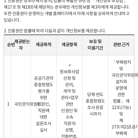
1. 진흥원은 정보주체의 동의, 법률의 특별한 규정 등 「개인정보 보호법」
제17조 및 제18조에 해당하는 경우에만 개인정보를 제3자에게 제공합니다.
또한 진흥원이 운영하는 개별 홈페이지에서 아래 사항을 상세하게 안내하고
있습니다.
2. 진흥원은 법률에 따라 다음과 같이 개인정보를 제공합니다.
개인정보 제공 안내표 - 순번, 제공받는자, 제공목적, 제공항목, 보유 및 이용기간 관련 근거로 구성
제공받는
보유 및
순번
제공목적
제공항목
관련 근거
자
이용기간
「부패방지
<
및
정보화사업
국민권익위원
공공기관의
선정 및
설치와
종합청렴도
관리,
운영에
평가를
계약 및
당해 연도
관한
위한
관리>업무
종합청렴도
법률」 제
1
국민권익위원회
민원인,
관련
조사 완료
12조(기능)
직원에
민원인 및
시까지
및
대한
소속
제
설문조사
직원의
27조의2(공공
실시
성명,
부패에
전화번호,