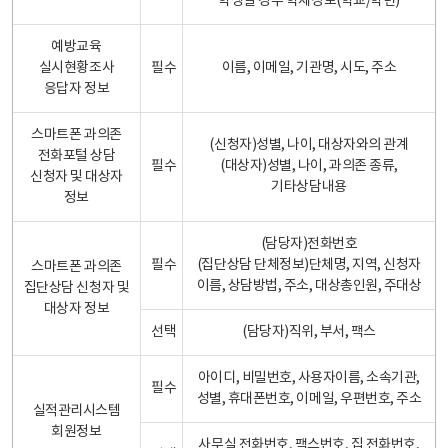
학생일 경우 학제정보(학교/학년)
예방교육
실시현황조사
필수
이름, 이메일, 기관명, 시도, 주소
응답자 정보
스마트폰 과의존
(신청자)성별, 나이, 대상자와의 관계
전화포털 상담
필수
(대상자)성별, 나이, 과의존 종류,
신청자 및 대상자
기타상담내용
정보
(담당자)전화번호
필수
(집단상담 단체정보)단체명, 지역, 신청자
스마트폰 과의존
이름, 상담방법, 주소, 대상총인원, 주대상
집단상담 신청자 및
대상자 정보
선택
(담당자)직위, 부서, 팩스
아이디, 비밀번호, 사용자이름, 소속기관,
필수
성별, 휴대폰번호, 이메일, 우편번호, 주소
실적관리시스템
회원정보
사무실 전화번호, 팩스번호, 집 전화번호,