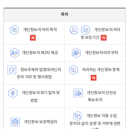
목차 - 개인정보 처리방침 목차를 나타내는표
목차
개인정보의 처리
개인정보의 처리 목적
및 보유기간
개인정보처리의 위탁
개인정보의 제3자 제공
정보주체와 법정대리인의
처리하는 개인정보 항목
권리·의무 및 행사방법
개인정보의 파기 절차 및
개인정보의 안전성
확보조치
방법
개인정보 자동 수집
개인정보 보호책임자
장치의 설치·운영 및 거부에 관한