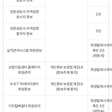
응답자 정보
전문상담사 자격검정
1년
응시자 정보
전문상담사 자격검정
3년
합격자 정보
회원탈퇴시까
실적관리시스템 회원정보
혹은 2년
(재동의)
손말이음센터 홈페이지
개인정보 보호법 제15조
회원탈퇴시까
회원관리
(정보주체 동의)
K-ICT 빅데이터센터
개인정보 보호법 제15조
회원탈퇴시까
회원정보
(정보주체 동의)
회원탈퇴시까
디지털배움터 회원관리
혹은 2년
(미접속)