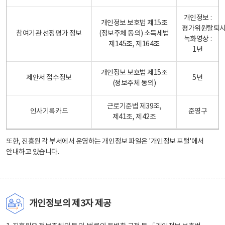
개인정보 :
개인정보 보호법 제15조
평가위원탈퇴
참여기관 선정평가 정보
(정보주체 동의) 소득세법
녹화영상 :
제145조, 제164조
1년
개인정보 보호법 제15조
제안서 접수정보
5년
(정보주체 동의)
근로기준법 제39조,
인사기록카드
준영구
제41조, 제42조
또한, 진흥원 각 부서에서 운영하는 개인정보 파일은
'개인정보 포털'
에서
안내하고 있습니다.
개인정보의 제3자 제공