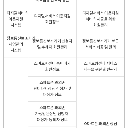
자격검정 합격자 명단
디지털서비스
디지털서비스 이용지원
디지털서비스 이용지원
이용지원
서비스 제공을 위한
회원정보
시스템
회원관리
정보통신보조기기
정보통신보조기기 신청자
정보통신보조기기 보급
사업관리
및 수혜자 회원관리
서비스 제공 및 관리
시스템
스마트쉼센터 홈페이지
스마트쉼센터 서비스
회원정보
제공을 위한 회원관리
스마트폰 과의존
센터내방상담 신청자 및
대상자 정보
스마트폰 과의존
가정방문상담 신청자·
대상자·동의자 정보
스마트폰 과의존 상담