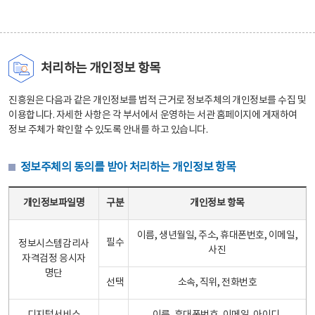
처리하는 개인정보 항목
진흥원은 다음과 같은 개인정보를 법적 근거로 정보주체의 개인정보를 수집 및
이용합니다. 자세한 사항은 각 부서에서 운영하는 서관 홈페이지에 게재하여
정보 주체가 확인할 수 있도록 안내를 하고 있습니다.
정보주체의 동의를 받아 처리하는 개인정보 항목
정보주체의 동의를 받아 처리하는 개인정보 항목 테이블 - 개인정보파일명, 구분, 개인정보 항목으로 구성
개인정보파일명
구분
개인정보 항목
이름, 생년월일, 주소, 휴대폰번호, 이메일,
필수
정보시스템감리사
사진
자격검정 응시자
명단
선택
소속, 직위, 전화번호