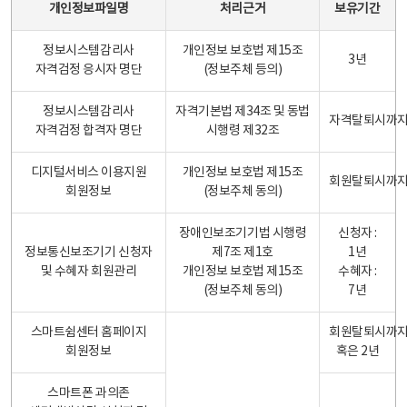
개인정보파일명
처리근거
보유기간
정보시스템감리사
개인정보 보호법 제15조
3년
자격검정 응시자 명단
(정보주체 등의)
정보시스템감리사
자격기본법 제34조 및 동법
자격탈퇴시까
자격검정 합격자 명단
시행령 제32조
디지털서비스 이용지원
개인정보 보호법 제15조
회원탈퇴시까
회원정보
(정보주체 동의)
장애인보조기기법 시행령
신청자 :
정보통신보조기기 신청자
제7조 제1호
1년
및 수혜자 회원관리
개인정보 보호법 제15조
수혜자 :
(정보주체 동의)
7년
스마트쉼센터 홈페이지
회원탈퇴시까
회원정보
혹은 2년
스마트폰 과의존