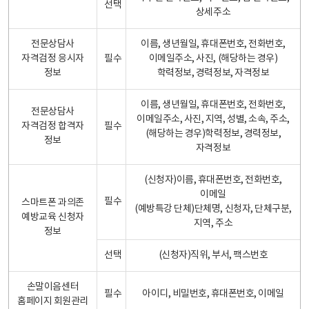
선택
상세주소
전문상담사
이름, 생년월일, 휴대폰번호, 전화번호,
자격검정 응시자
필수
이메일주소, 사진, (해당하는 경우)
정보
학력정보, 경력정보, 자격정보
이름, 생년월일, 휴대폰번호, 전화번호,
전문상담사
이메일주소, 사진, 지역, 성별, 소속, 주소,
자격검정 합격자
필수
(해당하는 경우)학력정보, 경력정보,
정보
자격정보
(신청자)이름, 휴대폰번호, 전화번호,
이메일
필수
스마트폰 과의존
(예방특강 단체)단체명, 신청자, 단체구분,
예방교육 신청자
지역, 주소
정보
선택
(신청자)직위, 부서, 팩스번호
손말이음센터
필수
아이디, 비밀번호, 휴대폰번호, 이메일
홈페이지 회원관리