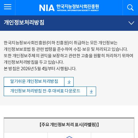
본문
전체메뉴
전체메뉴 열기
검
한국지능정보사회진흥원
바로가기
바로가기
개인정보처리방침
한국지능정보사회진흥원(이하 진흥원)이 취급하는 모든 개인정보는
개인정보보호법 등 관련 법령을 준수하여 수집·보유 및 처리되고 있습니다.
또한 개인정보주체의 권익을 보장하고 관련한 고충을 원활히 처리하기 위하여
개인정보처리방침을 두고 있습니다.
본 방침은 2026년 5월 4일부터 시행됩니다.
알기쉬운 개인정보 처리방침
개인정보 처리방침 전·후 대비표 다운로드
주요 개인정보 처리 표시(라벨링) - 주요 개인정보 처리 표시를 나타내는표
【주요 개인정보 처리 표시(라벨링)】