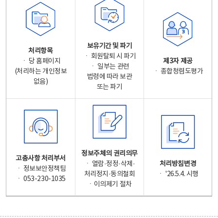
보유기간 및 파기
처리항목
ㆍ 회원탈퇴 시 파기
ㆍ 당 홈페이지
제3자 제공
ㆍ 일부는 관련
(처리하는 개인정보
ㆍ 종합청렴도평가
법령에 따라 보관
없음)
또는 파기
정보주체의 권리의무
고충사항 처리부서
ㆍ 열람·정정·삭제·
처리방침변경
ㆍ 정보보안정책팀
처리정지·동의철회
ㆍ '26.5.4. 시행
ㆍ 053-230-1035
ㆍ이의제기 절차