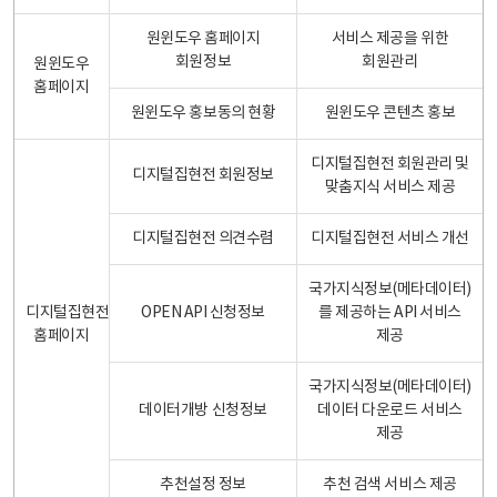
원윈도우 홈페이지
서비스 제공을 위한
회원정보
회원관리
원윈도우
홈페이지
원윈도우 홍보동의 현황
원윈도우 콘텐츠 홍보
디지털집현전 회원관리 및
디지털집현전 회원정보
맞춤지식 서비스 제공
디지털집현전 의견수렴
디지털집현전 서비스 개선
국가지식정보(메타데이터)
디지털집현전
OPEN API 신청정보
를 제공하는 API 서비스
홈페이지
제공
국가지식정보(메타데이터)
데이터개방 신청정보
데이터 다운로드 서비스
제공
추천설정 정보
추천 검색 서비스 제공