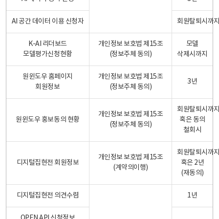
AI 공간 데이터 이용 신청자
회원탈퇴시까
K-AI 리더보드
개인정보 보호법 제15조
모델
모델평가신청현황
(정보주체 동의)
삭제시까지
원윈도우 홈페이지
개인정보 보호법 제15조
3년
회원정보
(정보주체 동의)
회원탈퇴시까
개인정보 보호법 제15조
원윈도우 홍보동의 현황
혹은 동의
(정보주체 동의)
철회시
회원탈퇴시까
개인정보 보호법 제15조
디지털집현전 회원정보
혹은 2년
(계약의이행)
(재동의)
디지털집현전 의견수렴
1년
OPEN API 신청정보