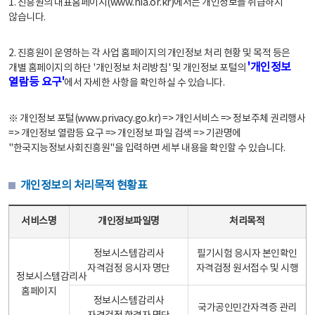
1. 진흥원의 대표홈페이지(www.nia.or.kr)에서는 개인정보를 취급하지
않습니다.
2. 진흥원이 운영하는 각 사업 홈페이지의 개인정보 처리 현황 및 목적 등은
'개인정보
개별 홈페이지의 하단 '개인정보 처리방침' 및 개인정보 포털의
열람등 요구'
에서 자세한 사항을 확인하실 수 있습니다.
※ 개인정보 포털(www.privacy.go.kr) => 개인서비스 => 정보주체 권리행사
=> 개인정보 열람등 요구 => 개인정보 파일 검색 => 기관명에
"한국지능정보사회진흥원"을 입력하면 세부 내용을 확인할 수 있습니다.
개인정보의 처리목적 현황표
개인정보의 처리목적 현황표 - 서비스명, 개인정보파일명, 처리목적으로 구성
서비스명
개인정보파일명
처리목적
정보시스템감리사
필기시험 응시자 본인확인
자격검정 응시자 명단
자격검정 원서접수 및 시행
정보시스템감리사
홈페이지
정보시스템감리사
국가공인민간자격증 관리