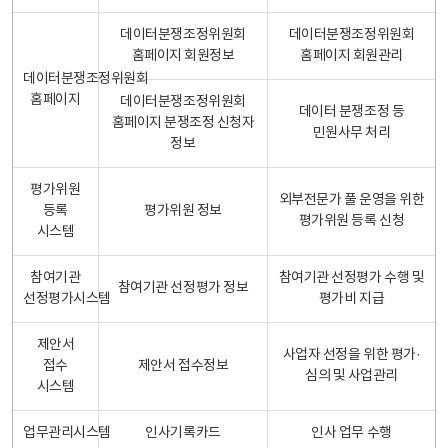
데이터분쟁조정위원회
데이터분쟁조정위원회
홈페이지 회원정보
홈페이지 회원관리
데이터분쟁조정위원회
홈페이지
데이터분쟁조정위원회
데이터 분쟁조정 등
홈페이지 분쟁조정 신청자
민원사무 처리
정보
평가위원
외부전문가 풀 운영을 위한
등록
평가위원 정보
평가위원 등록 신청
시스템
참여기관
참여기관 선정평가 수행 및
참여기관 선정평가 정보
선정평가시스템
평가비 지급
제안서
사업자 선정을 위한 평가·
접수
제안서 접수정보
심의 및 사업관리
시스템
업무관리시스템
인사기록카드
인사 업무 수행