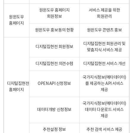
원윈도우 홈페이지
서비스 제공을 위한
회원정보
회원관리
원윈도우
홈페이지
원윈도우 홍보동의 현황
원윈도우 콘텐츠 홍보
디지털집현전 회원관리 및
디지털집현전 회원정보
맞춤지식 서비스 제공
디지털집현전 의견수렴
디지털집현전 서비스 개선
국가지식정보(메타데이터)
디지털집현전
OPEN API 신청정보
를 제공하는 API 서비스
홈페이지
제공
국가지식정보(메타데이터)
데이터개방 신청정보
데이터 다운로드 서비스
제공
추천설정 정보
추천 검색 서비스 제공