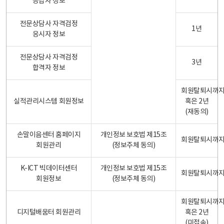
응답자 정보
전문상담사 자격검정
1년
응시자 정보
전문상담사 자격검정
3년
합격자 정보
회원탈퇴시까
실적관리시스템 회원정보
혹은 2년
(재동의)
손말이음센터 홈페이지
개인정보 보호법 제15조
회원탈퇴시까
회원관리
(정보주체 동의)
K-ICT 빅데이터센터
개인정보 보호법 제15조
회원탈퇴시까
회원정보
(정보주체 동의)
회원탈퇴시까
디지털배움터 회원관리
혹은 2년
(미접속)