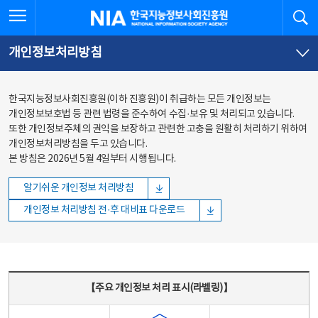
본문
전체메뉴
전체메뉴 열기
검
한국지능정보사회진흥원
바로가기
바로가기
개인정보처리방침
한국지능정보사회진흥원(이하 진흥원)이 취급하는 모든 개인정보는
개인정보보호법 등 관련 법령을 준수하여 수집·보유 및 처리되고 있습니다.
또한 개인정보주체의 권익을 보장하고 관련한 고충을 원활히 처리하기 위하여
개인정보처리방침을 두고 있습니다.
본 방침은 2026년 5월 4일부터 시행됩니다.
알기쉬운 개인정보 처리방침
개인정보 처리방침 전·후 대비표 다운로드
주요 개인정보 처리 표시(라벨링) - 주요 개인정보 처리 표시를 나타내는표
【주요 개인정보 처리 표시(라벨링)】