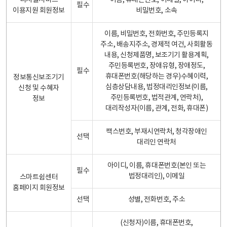
디지털서비스
이름, 휴대폰번호, 이메일, 아이디,
필수
이용지원 회원정보
비밀번호, 소속
이름, 비밀번호, 전화번호, 주민등록지
주소, 배송지주소, 경제적 여건, 사회활동
내용, 신청제품명, 보조기기 활용계획,
주민등록번호, 장애유형, 장애정도,
필수
휴대폰번호(해당하는 경우)수혜이력,
정보통신보조기기
심층상담내용, 법정대리인정보(이름,
신청 및 수혜자
주민등록번호, 법적관계, 연락처),
정보
대리작성자(이름, 관계, 전화, 휴대폰)
팩스번호, 부재시연락처, 청각장애인
선택
대리인 연락처
아이디, 이름, 휴대폰번호(본인 또는
필수
법정대리인), 이메일
스마트쉼센터
홈페이지 회원정보
선택
성별, 전화번호, 주소
(신청자)이름, 휴대폰번호,