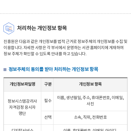
처리하는 개인정보 항목
진흥원은 다음과 같은 개인정보를 법적 근거로 정보주체의 개인정보를 수집 및
이용합니다. 자세한 사항은 각 부서에서 운영하는 서관 홈페이지에 게재하여
정보 주체가 확인할 수 있도록 안내를 하고 있습니다.
정보주체의 동의를 받아 처리하는 개인정보 항목
정보주체의 동의를 받아 처리하는 개인정보 항목 테이블 - 개인정보파일명, 구분, 개인정보 항목으로 구성
개인정보파일명
구분
개인정보 항목
이름, 생년월일, 주소, 휴대폰번호, 이메일,
필수
정보시스템감리사
사진
자격검정 응시자
명단
선택
소속, 직위, 전화번호