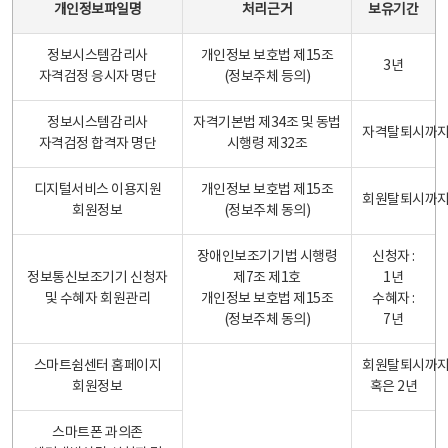
개인정보파일명
처리근거
보유기간
정보시스템감리사
개인정보 보호법 제15조
3년
자격검정 응시자 명단
(정보주체 등의)
정보시스템감리사
자격기본법 제34조 및 동법
자격탈퇴시까
자격검정 합격자 명단
시행령 제32조
디지털서비스 이용지원
개인정보 보호법 제15조
회원탈퇴시까
회원정보
(정보주체 동의)
장애인보조기기법 시행령
신청자 :
정보통신보조기기 신청자
제7조 제1호
1년
및 수혜자 회원관리
개인정보 보호법 제15조
수혜자 :
(정보주체 동의)
7년
스마트쉼센터 홈페이지
회원탈퇴시까
회원정보
혹은 2년
스마트폰 과의존