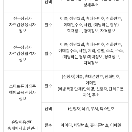
선택
상세주소
전문상담사
이름, 생년월일, 휴대폰번호, 전화번호,
자격검정 응시자
필수
이메일주소, 사진, (해당하는 경우)
정보
학력정보, 경력정보, 자격정보
이름, 생년월일, 휴대폰번호, 전화번호,
전문상담사
이메일주소, 사진, 지역, 성별, 소속, 주소,
자격검정 합격자
필수
(해당하는 경우)학력정보, 경력정보,
정보
자격정보
(신청자)이름, 휴대폰번호, 전화번호,
이메일
필수
스마트폰 과의존
(예방특강 단체)단체명, 신청자, 단체구분,
예방교육 신청자
지역, 주소
정보
선택
(신청자)직위, 부서, 팩스번호
손말이음센터
필수
아이디, 비밀번호, 휴대폰번호, 이메일
홈페이지 회원관리