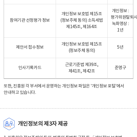
개인정보 :
개인정보 보호법 제15조
평가위원탈퇴
참여기관 선정평가 정보
(정보주체 동의) 소득세법
녹화영상 :
제145조, 제164조
1년
개인정보 보호법 제15조
제안서 접수정보
5년
(정보주체 동의)
근로기준법 제39조,
인사기록카드
준영구
제41조, 제42조
또한, 진흥원 각 부서에서 운영하는 개인정보 파일은
'개인정보 포털'
에서
안내하고 있습니다.
개인정보의 제3자 제공