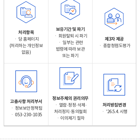
보유기간 및 파기
처리항목
ㆍ 회원탈퇴 시 파기
ㆍ 당 홈페이지
제3자 제공
ㆍ 일부는 관련
(처리하는 개인정보
ㆍ 종합청렴도평가
법령에 따라 보관
없음)
또는 파기
정보주체의 권리의무
고충사항 처리부서
ㆍ 열람·정정·삭제·
처리방침변경
ㆍ 정보보안정책팀
처리정지·동의철회
ㆍ '26.5.4. 시행
ㆍ 053-230-1035
ㆍ이의제기 절차