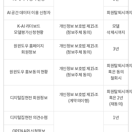
AI 공간 데이터 이용 신청자
회원탈퇴시까
K-AI 리더보드
개인정보 보호법 제15조
모델
모델평가신청현황
(정보주체 동의)
삭제시까지
원윈도우 홈페이지
개인정보 보호법 제15조
3년
회원정보
(정보주체 동의)
회원탈퇴시까
개인정보 보호법 제15조
원윈도우 홍보동의 현황
혹은 동의
(정보주체 동의)
철회시
회원탈퇴시까
개인정보 보호법 제15조
디지털집현전 회원정보
혹은 2년
(계약의이행)
(재동의)
디지털집현전 의견수렴
1년
OPEN API 신청정보