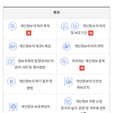
목차 - 개인정보 처리방침 목차를 나타내는표
목차
개인정보의 처리
개인정보의 처리 목적
및 보유기간
개인정보처리의 위탁
개인정보의 제3자 제공
정보주체와 법정대리인의
처리하는 개인정보 항목
권리·의무 및 행사방법
개인정보의 파기 절차 및
개인정보의 안전성
확보조치
방법
개인정보 자동 수집
개인정보 보호책임자
장치의 설치·운영 및 거부에 관한