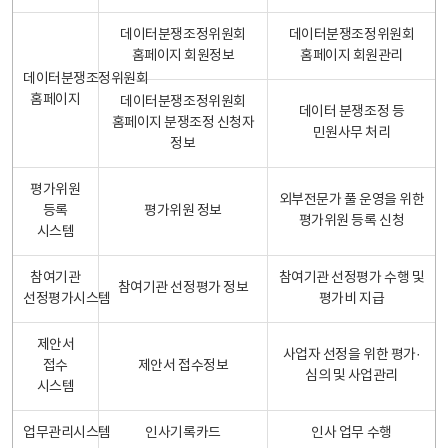
데이터분쟁조정위원회
데이터분쟁조정위원회
홈페이지 회원정보
홈페이지 회원관리
데이터분쟁조정위원회
홈페이지
데이터분쟁조정위원회
데이터 분쟁조정 등
홈페이지 분쟁조정 신청자
민원사무 처리
정보
평가위원
외부전문가 풀 운영을 위한
등록
평가위원 정보
평가위원 등록 신청
시스템
참여기관
참여기관 선정평가 수행 및
참여기관 선정평가 정보
선정평가시스템
평가비 지급
제안서
사업자 선정을 위한 평가·
접수
제안서 접수정보
심의 및 사업관리
시스템
업무관리시스템
인사기록카드
인사 업무 수행