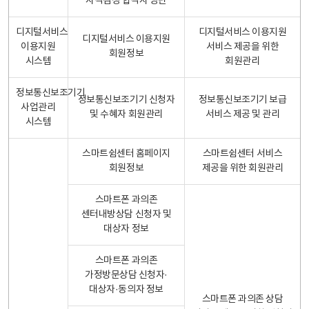
자격검정 합격자 명단
디지털서비스
디지털서비스 이용지원
디지털서비스 이용지원
이용지원
서비스 제공을 위한
회원정보
시스템
회원관리
정보통신보조기기
정보통신보조기기 신청자
정보통신보조기기 보급
사업관리
및 수혜자 회원관리
서비스 제공 및 관리
시스템
스마트쉼센터 홈페이지
스마트쉼센터 서비스
회원정보
제공을 위한 회원관리
스마트폰 과의존
센터내방상담 신청자 및
대상자 정보
스마트폰 과의존
가정방문상담 신청자·
대상자·동의자 정보
스마트폰 과의존 상담