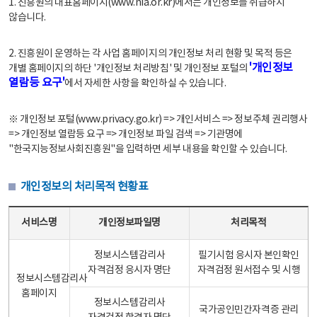
1. 진흥원의 대표홈페이지(www.nia.or.kr)에서는 개인정보를 취급하지
않습니다.
2. 진흥원이 운영하는 각 사업 홈페이지의 개인정보 처리 현황 및 목적 등은
'개인정보
개별 홈페이지의 하단 '개인정보 처리방침' 및 개인정보 포털의
열람등 요구'
에서 자세한 사항을 확인하실 수 있습니다.
※ 개인정보 포털(www.privacy.go.kr) => 개인서비스 => 정보주체 권리행사
=> 개인정보 열람등 요구 => 개인정보 파일 검색 => 기관명에
"한국지능정보사회진흥원"을 입력하면 세부 내용을 확인할 수 있습니다.
개인정보의 처리목적 현황표
개인정보의 처리목적 현황표 - 서비스명, 개인정보파일명, 처리목적으로 구성
서비스명
개인정보파일명
처리목적
정보시스템감리사
필기시험 응시자 본인확인
자격검정 응시자 명단
자격검정 원서접수 및 시행
정보시스템감리사
홈페이지
정보시스템감리사
국가공인민간자격증 관리