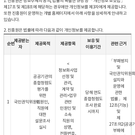
1. 진흥원은 정보주체의 동의, 법률의 특별한 규정 등 「개인정보 보호법」
제17조 및 제18조에 해당하는 경우에만 개인정보를 제3자에게 제공합니다.
또한 진흥원이 운영하는 개별 홈페이지에서 아래 사항을 상세하게 안내하고
있습니다.
2. 진흥원은 법률에 따라 다음과 같이 개인정보를 제공합니다.
개인정보 제공 안내표 - 순번, 제공받는자, 제공목적, 제공항목, 보유 및 이용기간 관련 근거로 구성
제공받는
보유 및
순번
제공목적
제공항목
관련 근거
자
이용기간
「부패방지
<
및
정보화사업
국민권익위원
공공기관의
선정 및
설치와
종합청렴도
관리,
운영에
평가를
계약 및
당해 연도
관한
위한
관리>업무
종합청렴도
법률」 제
1
국민권익위원회
민원인,
관련
조사 완료
12조(기능)
직원에
민원인 및
시까지
및
대한
소속
제
설문조사
직원의
27조의2(공공
실시
성명,
부패에
전화번호,