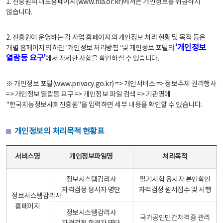
1. 진흥원의 대표홈페이지(www.nia.or.kr)에서는 개인정보를 취급하지
않습니다.
2. 진흥원이 운영하는 각 사업 홈페이지의 개인정보 처리 현황 및 목적 등은
'개인정보
개별 홈페이지의 하단 '개인정보 처리방침' 및 개인정보 포털의
열람등 요구'
에서 자세한 사항을 확인하실 수 있습니다.
※ 개인정보 포털(www.privacy.go.kr) => 개인서비스 => 정보주체 권리행사
=> 개인정보 열람등 요구 => 개인정보 파일 검색 => 기관명에
"한국지능정보사회진흥원"을 입력하면 세부 내용을 확인할 수 있습니다.
개인정보의 처리목적 현황표
개인정보의 처리목적 현황표 - 서비스명, 개인정보파일명, 처리목적으로 구성
서비스명
개인정보파일명
처리목적
정보시스템감리사
필기시험 응시자 본인확인
자격검정 응시자 명단
자격검정 원서접수 및 시행
정보시스템감리사
홈페이지
정보시스템감리사
국가공인민간자격증 관리