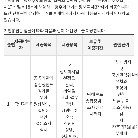
1. 진흥원은 정보주체의 동의, 법률의 특별한 규정 등 「개인정보 보호법」
제17조 및 제18조에 해당하는 경우에만 개인정보를 제3자에게 제공합니다.
또한 진흥원이 운영하는 개별 홈페이지에서 아래 사항을 상세하게 안내하고
있습니다.
2. 진흥원은 법률에 따라 다음과 같이 개인정보를 제공합니다.
개인정보 제공 안내표 - 순번, 제공받는자, 제공목적, 제공항목, 보유 및 이용기간 관련 근거로 구성
제공받는
보유 및
순번
제공목적
제공항목
관련 근거
자
이용기간
「부패방지
<
및
정보화사업
국민권익위원
공공기관의
선정 및
설치와
종합청렴도
관리,
운영에
평가를
계약 및
당해 연도
관한
위한
관리>업무
종합청렴도
법률」 제
1
국민권익위원회
민원인,
관련
조사 완료
12조(기능)
직원에
민원인 및
시까지
및
대한
소속
제
설문조사
직원의
27조의2(공공
실시
성명,
부패에
전화번호,