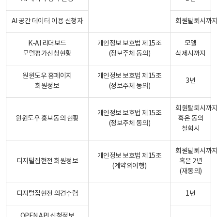
AI 공간 데이터 이용 신청자
회원탈퇴시까
K-AI 리더보드
개인정보 보호법 제15조
모델
모델평가신청현황
(정보주체 동의)
삭제시까지
원윈도우 홈페이지
개인정보 보호법 제15조
3년
회원정보
(정보주체 동의)
회원탈퇴시까
개인정보 보호법 제15조
원윈도우 홍보동의 현황
혹은 동의
(정보주체 동의)
철회시
회원탈퇴시까
개인정보 보호법 제15조
디지털집현전 회원정보
혹은 2년
(계약의이행)
(재동의)
디지털집현전 의견수렴
1년
OPEN API 신청정보