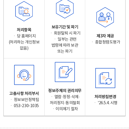
보유기간 및 파기
처리항목
ㆍ 회원탈퇴 시 파기
ㆍ 당 홈페이지
제3자 제공
ㆍ 일부는 관련
(처리하는 개인정보
ㆍ 종합청렴도평가
법령에 따라 보관
없음)
또는 파기
정보주체의 권리의무
고충사항 처리부서
ㆍ 열람·정정·삭제·
처리방침변경
ㆍ 정보보안정책팀
처리정지·동의철회
ㆍ '26.5.4. 시행
ㆍ 053-230-1035
ㆍ이의제기 절차