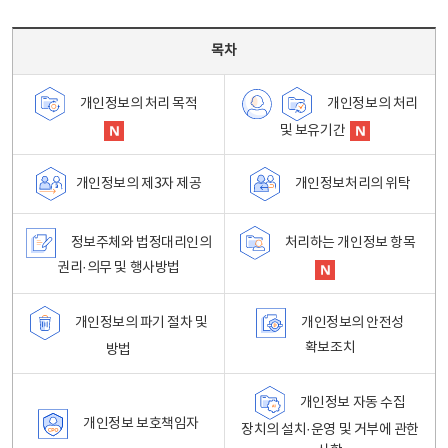
목차 - 개인정보 처리방침 목차를 나타내는표
목차
개인정보의 처리
개인정보의 처리 목적
및 보유기간
개인정보처리의 위탁
개인정보의 제3자 제공
정보주체와 법정대리인의
처리하는 개인정보 항목
권리·의무 및 행사방법
개인정보의 파기 절차 및
개인정보의 안전성
확보조치
방법
개인정보 자동 수집
개인정보 보호책임자
장치의 설치·운영 및 거부에 관한