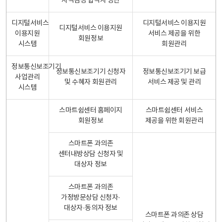
자격검정 합격자 명단
디지털서비스
디지털서비스 이용지원
디지털서비스 이용지원
이용지원
서비스 제공을 위한
회원정보
시스템
회원관리
정보통신보조기기
정보통신보조기기 신청자
정보통신보조기기 보급
사업관리
및 수혜자 회원관리
서비스 제공 및 관리
시스템
스마트쉼센터 홈페이지
스마트쉼센터 서비스
회원정보
제공을 위한 회원관리
스마트폰 과의존
센터내방상담 신청자 및
대상자 정보
스마트폰 과의존
가정방문상담 신청자·
대상자·동의자 정보
스마트폰 과의존 상담