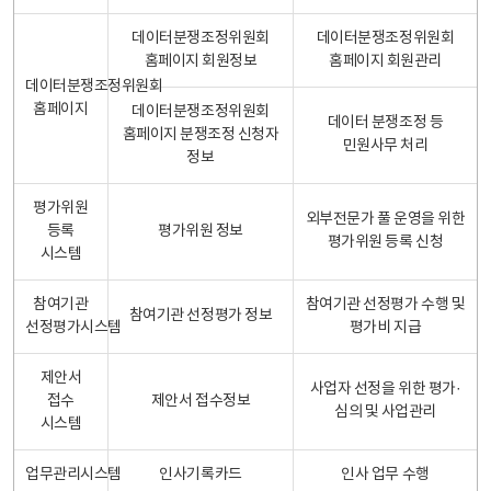
데이터분쟁조정위원회
데이터분쟁조정위원회
홈페이지 회원정보
홈페이지 회원관리
데이터분쟁조정위원회
홈페이지
데이터분쟁조정위원회
데이터 분쟁조정 등
홈페이지 분쟁조정 신청자
민원사무 처리
정보
평가위원
외부전문가 풀 운영을 위한
등록
평가위원 정보
평가위원 등록 신청
시스템
참여기관
참여기관 선정평가 수행 및
참여기관 선정평가 정보
선정평가시스템
평가비 지급
제안서
사업자 선정을 위한 평가·
접수
제안서 접수정보
심의 및 사업관리
시스템
업무관리시스템
인사기록카드
인사 업무 수행