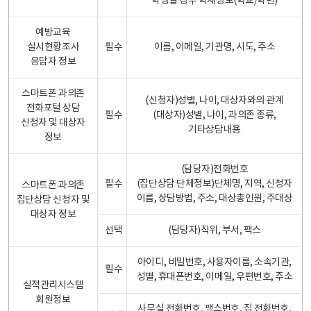
학생일 경우 학제정보(학교/학년)
예방교육
실시현황조사
필수
이름, 이메일, 기관명, 시도, 주소
응답자 정보
스마트폰 과의존
(신청자)성별, 나이, 대상자와의 관계
전화포털 상담
필수
(대상자)성별, 나이, 과의존 종류,
신청자 및 대상자
기타상담내용
정보
(담당자)전화번호
필수
(집단상담 단체정보)단체명, 지역, 신청자
스마트폰 과의존
이름, 상담방법, 주소, 대상총인원, 주대상
집단상담 신청자 및
대상자 정보
선택
(담당자)직위, 부서, 팩스
아이디, 비밀번호, 사용자이름, 소속기관,
필수
성별, 휴대폰번호, 이메일, 우편번호, 주소
실적관리시스템
회원정보
사무실 전화번호, 팩스번호, 집 전화번호,