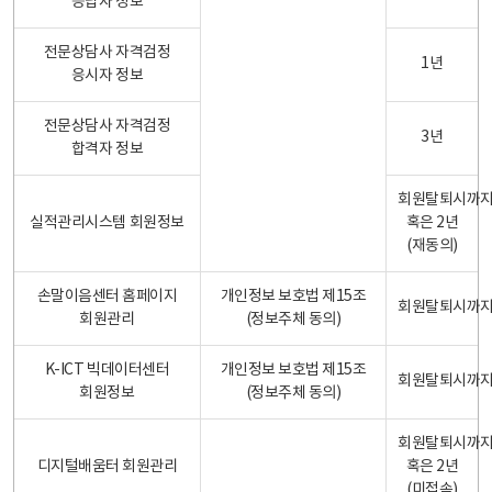
응답자 정보
전문상담사 자격검정
1년
응시자 정보
전문상담사 자격검정
3년
합격자 정보
회원탈퇴시까
실적관리시스템 회원정보
혹은 2년
(재동의)
손말이음센터 홈페이지
개인정보 보호법 제15조
회원탈퇴시까
회원관리
(정보주체 동의)
K-ICT 빅데이터센터
개인정보 보호법 제15조
회원탈퇴시까
회원정보
(정보주체 동의)
회원탈퇴시까
디지털배움터 회원관리
혹은 2년
(미접속)