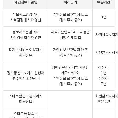
개인정보파일명
처리근거
보유기간
정보시스템감리사
개인정보 보호법 제15조
3년
자격검정 응시자 명단
(정보주체 등의)
정보시스템감리사
자격기본법 제34조 및 동법
자격탈퇴시까
자격검정 합격자 명단
시행령 제32조
디지털서비스 이용지원
개인정보 보호법 제15조
회원탈퇴시까
회원정보
(정보주체 동의)
장애인보조기기법 시행령
신청자 :
정보통신보조기기 신청자
제7조 제1호
1년
및 수혜자 회원관리
개인정보 보호법 제15조
수혜자 :
(정보주체 동의)
7년
스마트쉼센터 홈페이지
회원탈퇴시까
회원정보
혹은 2년
스마트폰 과의존