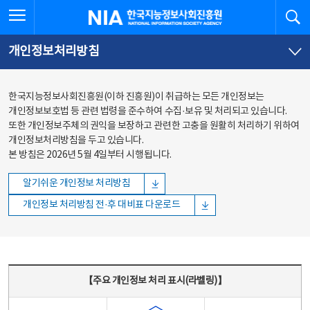
본문
전체메뉴
전체메뉴 열기
검
한국지능정보사회진흥원
바로가기
바로가기
개인정보처리방침
한국지능정보사회진흥원(이하 진흥원)이 취급하는 모든 개인정보는
개인정보보호법 등 관련 법령을 준수하여 수집·보유 및 처리되고 있습니다.
또한 개인정보주체의 권익을 보장하고 관련한 고충을 원활히 처리하기 위하여
개인정보처리방침을 두고 있습니다.
본 방침은 2026년 5월 4일부터 시행됩니다.
알기쉬운 개인정보 처리방침
개인정보 처리방침 전·후 대비표 다운로드
주요 개인정보 처리 표시(라벨링) - 주요 개인정보 처리 표시를 나타내는표
【주요 개인정보 처리 표시(라벨링)】