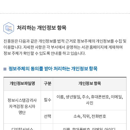
처리하는 개인정보 항목
진흥원은 다음과 같은 개인정보를 법적 근거로 정보주체의 개인정보를 수집 및
이용합니다. 자세한 사항은 각 부서에서 운영하는 서관 홈페이지에 게재하여
정보 주체가 확인할 수 있도록 안내를 하고 있습니다.
정보주체의 동의를 받아 처리하는 개인정보 항목
정보주체의 동의를 받아 처리하는 개인정보 항목 테이블 - 개인정보파일명, 구분, 개인정보 항목으로 구성
개인정보파일명
구분
개인정보 항목
이름, 생년월일, 주소, 휴대폰번호, 이메일,
필수
정보시스템감리사
사진
자격검정 응시자
명단
선택
소속, 직위, 전화번호