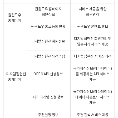
원윈도우 홈페이지
서비스 제공을 위한
회원정보
회원관리
원윈도우
홈페이지
원윈도우 홍보동의 현황
원윈도우 콘텐츠 홍보
디지털집현전 회원관리 및
디지털집현전 회원정보
맞춤지식 서비스 제공
디지털집현전 의견수렴
디지털집현전 서비스 개선
국가지식정보(메타데이터)
디지털집현전
OPEN API 신청정보
를 제공하는 API 서비스
홈페이지
제공
국가지식정보(메타데이터)
데이터개방 신청정보
데이터 다운로드 서비스
제공
추천설정 정보
추천 검색 서비스 제공