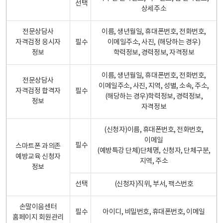
선택
상세주소
전문상담사
이름, 생년월일, 휴대폰번호, 전화번호,
자격검정 응시자
필수
이메일주소, 사진, (해당하는 경우)
정보
학력정보, 경력정보, 자격정보
이름, 생년월일, 휴대폰번호, 전화번호,
전문상담사
이메일주소, 사진, 지역, 성별, 소속, 주소,
자격검정 합격자
필수
(해당하는 경우)학력정보, 경력정보,
정보
자격정보
(신청자)이름, 휴대폰번호, 전화번호,
이메일
필수
스마트폰 과의존
(예방특강 단체)단체명, 신청자, 단체구분,
예방교육 신청자
지역, 주소
정보
선택
(신청자)직위, 부서, 팩스번호
손말이음센터
필수
아이디, 비밀번호, 휴대폰번호, 이메일
홈페이지 회원관리