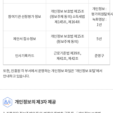
개인정보 :
개인정보 보호법 제15조
평가위원탈퇴
참여기관 선정평가 정보
(정보주체 동의) 소득세법
녹화영상 :
제145조, 제164조
1년
개인정보 보호법 제15조
제안서 접수정보
5년
(정보주체 동의)
근로기준법 제39조,
인사기록카드
준영구
제41조, 제42조
또한, 진흥원 각 부서에서 운영하는 개인정보 파일은
'개인정보 포털'
에서
안내하고 있습니다.
개인정보의 제3자 제공