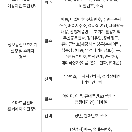
디지털서비스
이름, 휴대폰번호, 이메일, 아이디,
필수
이용지원 회원정보
비밀번호, 소속
이름, 비밀번호, 전화번호, 주민등록지
주소, 배송지주소, 경제적 여건, 사회활동
내용, 신청제품명, 보조기기 활용계획,
주민등록번호, 장애유형, 장애정도,
필수
휴대폰번호(해당하는 경우)수혜이력,
정보통신보조기기
심층상담내용, 법정대리인정보(이름,
신청 및 수혜자
주민등록번호, 법적관계, 연락처),
정보
대리작성자(이름, 관계, 전화, 휴대폰)
팩스번호, 부재시연락처, 청각장애인
선택
대리인 연락처
아이디, 이름, 휴대폰번호(본인 또는
필수
법정대리인), 이메일
스마트쉼센터
홈페이지 회원정보
선택
성별, 전화번호, 주소
(신청자)이름, 휴대폰번호,