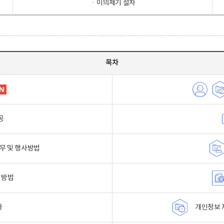
ㆍ이의제기 절차
목차
공
무 및 행사방법
 방법
자
개인정보 자