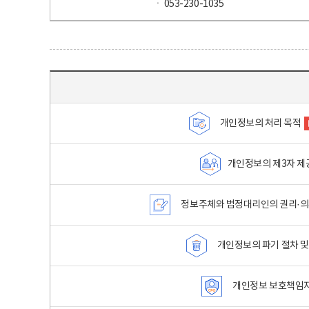
ㆍ 053-230-1035
목차 - 개인정보 처리방침 목차를 나타내는표
개인정보의 처리 목적
개인정보의 제3자 제
정보주체와 법정대리인의 권리·의
개인정보의 파기 절차 및
개인정보 보호책임