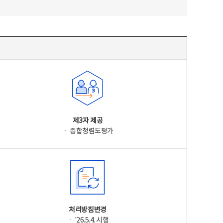
제3자 제공
ㆍ 종합청렴도평가
처리방침변경
ㆍ '26.5.4. 시행