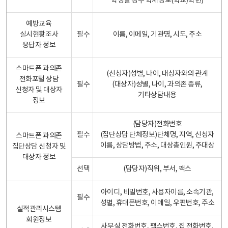
학생일 경우 학제정보(학교/학년)
예방교육
실시현황조사
필수
이름, 이메일, 기관명, 시도, 주소
응답자 정보
스마트폰 과의존
(신청자)성별, 나이, 대상자와의 관계
전화포털 상담
필수
(대상자)성별, 나이, 과의존 종류,
신청자 및 대상자
기타상담내용
정보
(담당자)전화번호
필수
(집단상담 단체정보)단체명, 지역, 신청자
스마트폰 과의존
이름, 상담방법, 주소, 대상총인원, 주대상
집단상담 신청자 및
대상자 정보
선택
(담당자)직위, 부서, 팩스
아이디, 비밀번호, 사용자이름, 소속기관,
필수
성별, 휴대폰번호, 이메일, 우편번호, 주소
실적관리시스템
회원정보
사무실 전화번호, 팩스번호, 집 전화번호,