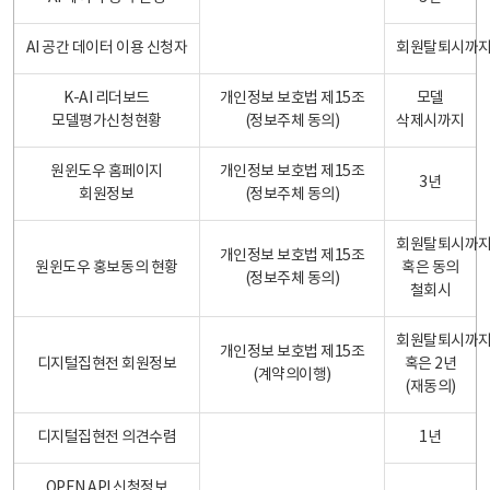
AI 공간 데이터 이용 신청자
회원탈퇴시까
K-AI 리더보드
개인정보 보호법 제15조
모델
모델평가신청현황
(정보주체 동의)
삭제시까지
원윈도우 홈페이지
개인정보 보호법 제15조
3년
회원정보
(정보주체 동의)
회원탈퇴시까
개인정보 보호법 제15조
원윈도우 홍보동의 현황
혹은 동의
(정보주체 동의)
철회시
회원탈퇴시까
개인정보 보호법 제15조
디지털집현전 회원정보
혹은 2년
(계약의이행)
(재동의)
디지털집현전 의견수렴
1년
OPEN API 신청정보