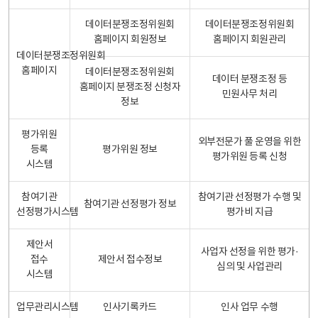
데이터분쟁조정위원회
데이터분쟁조정위원회
홈페이지 회원정보
홈페이지 회원관리
데이터분쟁조정위원회
홈페이지
데이터분쟁조정위원회
데이터 분쟁조정 등
홈페이지 분쟁조정 신청자
민원사무 처리
정보
평가위원
외부전문가 풀 운영을 위한
등록
평가위원 정보
평가위원 등록 신청
시스템
참여기관
참여기관 선정평가 수행 및
참여기관 선정평가 정보
선정평가시스템
평가비 지급
제안서
사업자 선정을 위한 평가·
접수
제안서 접수정보
심의 및 사업관리
시스템
업무관리시스템
인사기록카드
인사 업무 수행