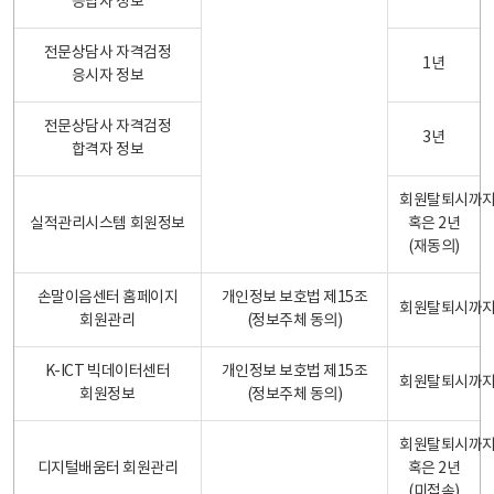
응답자 정보
전문상담사 자격검정
1년
응시자 정보
전문상담사 자격검정
3년
합격자 정보
회원탈퇴시까
실적관리시스템 회원정보
혹은 2년
(재동의)
손말이음센터 홈페이지
개인정보 보호법 제15조
회원탈퇴시까
회원관리
(정보주체 동의)
K-ICT 빅데이터센터
개인정보 보호법 제15조
회원탈퇴시까
회원정보
(정보주체 동의)
회원탈퇴시까
디지털배움터 회원관리
혹은 2년
(미접속)