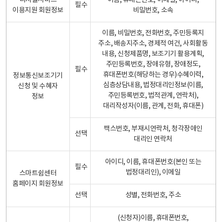
디지털서비스
이름, 휴대폰번호, 이메일, 아이디,
필수
이용지원 회원정보
비밀번호, 소속
이름, 비밀번호, 전화번호, 주민등록지
주소, 배송지주소, 경제적 여건, 사회활동
내용, 신청제품명, 보조기기 활용계획,
주민등록번호, 장애유형, 장애정도,
필수
휴대폰번호(해당하는 경우)수혜이력,
정보통신보조기기
심층상담내용, 법정대리인정보(이름,
신청 및 수혜자
주민등록번호, 법적관계, 연락처),
정보
대리작성자(이름, 관계, 전화, 휴대폰)
팩스번호, 부재시연락처, 청각장애인
선택
대리인 연락처
아이디, 이름, 휴대폰번호(본인 또는
필수
법정대리인), 이메일
스마트쉼센터
홈페이지 회원정보
선택
성별, 전화번호, 주소
(신청자)이름, 휴대폰번호,