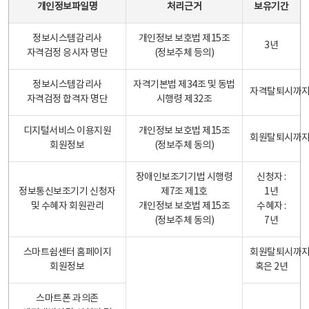
개인정보파일명
처리근거
보유기간
정보시스템감리사
개인정보 보호법 제15조
3년
자격검정 응시자 명단
(정보주체 등의)
정보시스템감리사
자격기본법 제34조 및 동법
자격탈퇴시까
자격검정 합격자 명단
시행령 제32조
디지털서비스 이용지원
개인정보 보호법 제15조
회원탈퇴시까
회원정보
(정보주체 동의)
장애인보조기기법 시행령
신청자 :
정보통신보조기기 신청자
제7조 제1호
1년
및 수혜자 회원관리
개인정보 보호법 제15조
수혜자 :
(정보주체 동의)
7년
스마트쉼센터 홈페이지
회원탈퇴시까
회원정보
혹은 2년
스마트폰 과의존