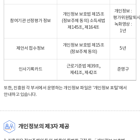
개인정보 :
개인정보 보호법 제15조
평가위원탈퇴
참여기관 선정평가 정보
(정보주체 동의) 소득세법
녹화영상 :
제145조, 제164조
1년
개인정보 보호법 제15조
제안서 접수정보
5년
(정보주체 동의)
근로기준법 제39조,
인사기록카드
준영구
제41조, 제42조
또한, 진흥원 각 부서에서 운영하는 개인정보 파일은
'개인정보 포털'
에서
안내하고 있습니다.
개인정보의 제3자 제공