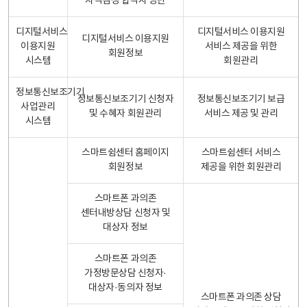
자격검정 합격자 명단
디지털서비스
디지털서비스 이용지원
디지털서비스 이용지원
이용지원
서비스 제공을 위한
회원정보
시스템
회원관리
정보통신보조기기
정보통신보조기기 신청자
정보통신보조기기 보급
사업관리
및 수혜자 회원관리
서비스 제공 및 관리
시스템
스마트쉼센터 홈페이지
스마트쉼센터 서비스
회원정보
제공을 위한 회원관리
스마트폰 과의존
센터내방상담 신청자 및
대상자 정보
스마트폰 과의존
가정방문상담 신청자·
대상자·동의자 정보
스마트폰 과의존 상담