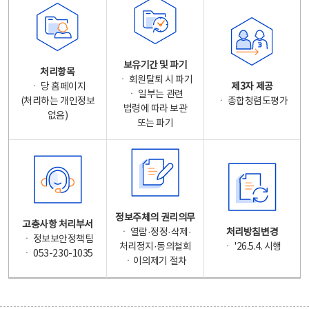
보유기간 및 파기
처리항목
ㆍ 회원탈퇴 시 파기
ㆍ 당 홈페이지
제3자 제공
ㆍ 일부는 관련
(처리하는 개인정보
ㆍ 종합청렴도평가
법령에 따라 보관
없음)
또는 파기
정보주체의 권리의무
고충사항 처리부서
ㆍ 열람·정정·삭제·
처리방침변경
ㆍ 정보보안정책팀
처리정지·동의철회
ㆍ '26.5.4. 시행
ㆍ 053-230-1035
ㆍ이의제기 절차