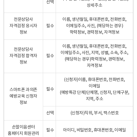
선택
상세주소
전문상담사
이름, 생년월일, 휴대폰번호, 전화번호,
자격검정 응시자
필수
이메일주소, 사진, (해당하는 경우)
정보
학력정보, 경력정보, 자격정보
이름, 생년월일, 휴대폰번호, 전화번호,
전문상담사
이메일주소, 사진, 지역, 성별, 소속, 주소,
자격검정 합격자
필수
(해당하는 경우)학력정보, 경력정보,
정보
자격정보
(신청자)이름, 휴대폰번호, 전화번호,
이메일
필수
스마트폰 과의존
(예방특강 단체)단체명, 신청자, 단체구분,
예방교육 신청자
지역, 주소
정보
선택
(신청자)직위, 부서, 팩스번호
손말이음센터
필수
아이디, 비밀번호, 휴대폰번호, 이메일
홈페이지 회원관리