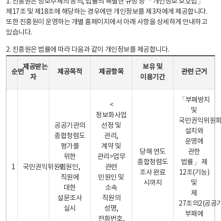
1. 진흥원은 정보주체의 동의, 법률의 특별한 규정 등 「개인정보 보호법」
제17조 및 제18조에 해당하는 경우에만 개인정보를 제3자에게 제공합니다.
또한 진흥원이 운영하는 개별 홈페이지에서 아래 사항을 상세하게 안내하고
있습니다.
2. 진흥원은 법률에 따라 다음과 같이 개인정보를 제공합니다.
개인정보 제공 안내표 - 순번, 제공받는자, 제공목적, 제공항목, 보유 및 이용기간 관련 근거로 구성
제공받는
보유 및
순번
제공목적
제공항목
관련 근거
자
이용기간
「부패방지
<
및
정보화사업
국민권익위원
공공기관의
선정 및
설치와
종합청렴도
관리,
운영에
평가를
계약 및
당해 연도
관한
위한
관리>업무
종합청렴도
법률」 제
1
국민권익위원회
민원인,
관련
조사 완료
12조(기능)
직원에
민원인 및
시까지
및
대한
소속
제
설문조사
직원의
27조의2(공공
실시
성명,
부패에
전화번호,