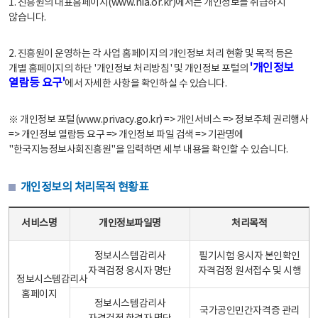
1. 진흥원의 대표홈페이지(www.nia.or.kr)에서는 개인정보를 취급하지
않습니다.
2. 진흥원이 운영하는 각 사업 홈페이지의 개인정보 처리 현황 및 목적 등은
'개인정보
개별 홈페이지의 하단 '개인정보 처리방침' 및 개인정보 포털의
열람등 요구'
에서 자세한 사항을 확인하실 수 있습니다.
※ 개인정보 포털(www.privacy.go.kr) => 개인서비스 => 정보주체 권리행사
=> 개인정보 열람등 요구 => 개인정보 파일 검색 => 기관명에
"한국지능정보사회진흥원"을 입력하면 세부 내용을 확인할 수 있습니다.
개인정보의 처리목적 현황표
개인정보의 처리목적 현황표 - 서비스명, 개인정보파일명, 처리목적으로 구성
서비스명
개인정보파일명
처리목적
정보시스템감리사
필기시험 응시자 본인확인
자격검정 응시자 명단
자격검정 원서접수 및 시행
정보시스템감리사
홈페이지
정보시스템감리사
국가공인민간자격증 관리