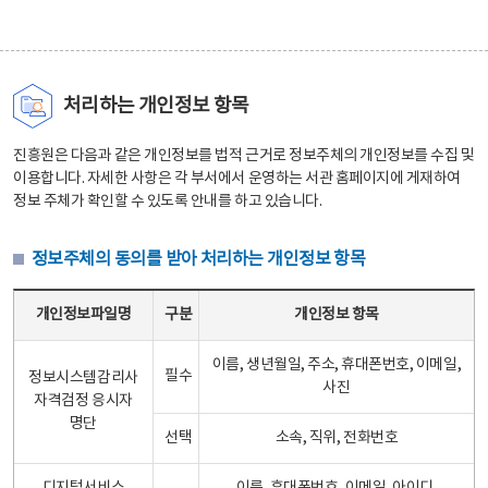
처리하는 개인정보 항목
진흥원은 다음과 같은 개인정보를 법적 근거로 정보주체의 개인정보를 수집 및
이용합니다. 자세한 사항은 각 부서에서 운영하는 서관 홈페이지에 게재하여
정보 주체가 확인할 수 있도록 안내를 하고 있습니다.
정보주체의 동의를 받아 처리하는 개인정보 항목
정보주체의 동의를 받아 처리하는 개인정보 항목 테이블 - 개인정보파일명, 구분, 개인정보 항목으로 구성
개인정보파일명
구분
개인정보 항목
이름, 생년월일, 주소, 휴대폰번호, 이메일,
필수
정보시스템감리사
사진
자격검정 응시자
명단
선택
소속, 직위, 전화번호