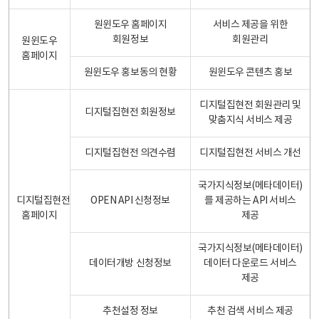
원윈도우 홈페이지
서비스 제공을 위한
회원정보
회원관리
원윈도우
홈페이지
원윈도우 홍보동의 현황
원윈도우 콘텐츠 홍보
디지털집현전 회원관리 및
디지털집현전 회원정보
맞춤지식 서비스 제공
디지털집현전 의견수렴
디지털집현전 서비스 개선
국가지식정보(메타데이터)
디지털집현전
OPEN API 신청정보
를 제공하는 API 서비스
홈페이지
제공
국가지식정보(메타데이터)
데이터개방 신청정보
데이터 다운로드 서비스
제공
추천설정 정보
추천 검색 서비스 제공