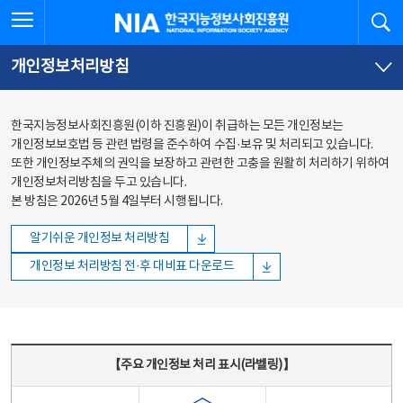
본문
전체메뉴
전체메뉴 열기
검
한국지능정보사회진흥원
바로가기
바로가기
개인정보처리방침
한국지능정보사회진흥원(이하 진흥원)이 취급하는 모든 개인정보는
개인정보보호법 등 관련 법령을 준수하여 수집·보유 및 처리되고 있습니다.
또한 개인정보주체의 권익을 보장하고 관련한 고충을 원활히 처리하기 위하여
개인정보처리방침을 두고 있습니다.
본 방침은 2026년 5월 4일부터 시행됩니다.
알기쉬운 개인정보 처리방침
개인정보 처리방침 전·후 대비표 다운로드
주요 개인정보 처리 표시(라벨링) - 주요 개인정보 처리 표시를 나타내는표
【주요 개인정보 처리 표시(라벨링)】