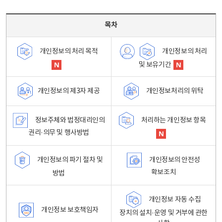
목차 - 개인정보 처리방침 목차를 나타내는표
목차
개인정보의 처리
개인정보의 처리 목적
및 보유기간
개인정보처리의 위탁
개인정보의 제3자 제공
정보주체와 법정대리인의
처리하는 개인정보 항목
권리·의무 및 행사방법
개인정보의 파기 절차 및
개인정보의 안전성
확보조치
방법
개인정보 자동 수집
개인정보 보호책임자
장치의 설치·운영 및 거부에 관한