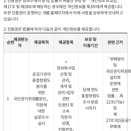
1. 진흥원은 정보주체의 동의, 법률의 특별한 규정 등 「개인정보 보호법」
제17조 및 제18조에 해당하는 경우에만 개인정보를 제3자에게 제공합니다.
또한 진흥원이 운영하는 개별 홈페이지에서 아래 사항을 상세하게 안내하고
있습니다.
2. 진흥원은 법률에 따라 다음과 같이 개인정보를 제공합니다.
개인정보 제공 안내표 - 순번, 제공받는자, 제공목적, 제공항목, 보유 및 이용기간 관련 근거로 구성
제공받는
보유 및
순번
제공목적
제공항목
관련 근거
자
이용기간
「부패방지
<
및
정보화사업
국민권익위원
공공기관의
선정 및
설치와
종합청렴도
관리,
운영에
평가를
계약 및
당해 연도
관한
위한
관리>업무
종합청렴도
법률」 제
1
국민권익위원회
민원인,
관련
조사 완료
12조(기능)
직원에
민원인 및
시까지
및
대한
소속
제
설문조사
직원의
27조의2(공공
실시
성명,
부패에
전화번호,