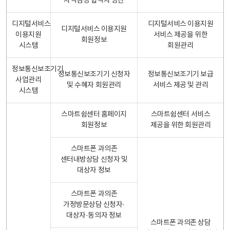
자격검정 합격자 명단
디지털서비스
디지털서비스 이용지원
디지털서비스 이용지원
이용지원
서비스 제공을 위한
회원정보
시스템
회원관리
정보통신보조기기
정보통신보조기기 신청자
정보통신보조기기 보급
사업관리
및 수혜자 회원관리
서비스 제공 및 관리
시스템
스마트쉼센터 홈페이지
스마트쉼센터 서비스
회원정보
제공을 위한 회원관리
스마트폰 과의존
센터내방상담 신청자 및
대상자 정보
스마트폰 과의존
가정방문상담 신청자·
대상자·동의자 정보
스마트폰 과의존 상담