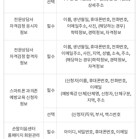
선택
상세주소
전문상담사
이름, 생년월일, 휴대폰번호, 전화번호,
자격검정 응시자
필수
이메일주소, 사진, (해당하는 경우)
정보
학력정보, 경력정보, 자격정보
이름, 생년월일, 휴대폰번호, 전화번호,
전문상담사
이메일주소, 사진, 지역, 성별, 소속, 주소,
자격검정 합격자
필수
(해당하는 경우)학력정보, 경력정보,
정보
자격정보
(신청자)이름, 휴대폰번호, 전화번호,
이메일
필수
스마트폰 과의존
(예방특강 단체)단체명, 신청자, 단체구분,
예방교육 신청자
지역, 주소
정보
선택
(신청자)직위, 부서, 팩스번호
손말이음센터
필수
아이디, 비밀번호, 휴대폰번호, 이메일
홈페이지 회원관리