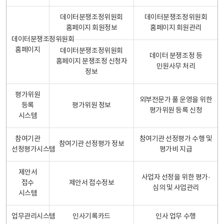
데이터분쟁조정위원회
데이터분쟁조정위원회
홈페이지 회원정보
홈페이지 회원관리
데이터분쟁조정위원회
홈페이지
데이터분쟁조정위원회
데이터 분쟁조정 등
홈페이지 분쟁조정 신청자
민원사무 처리
정보
평가위원
외부전문가 풀 운영을 위한
등록
평가위원 정보
평가위원 등록 신청
시스템
참여기관
참여기관 선정평가 수행 및
참여기관 선정평가 정보
선정평가시스템
평가비 지급
제안서
사업자 선정을 위한 평가·
접수
제안서 접수정보
심의 및 사업관리
시스템
업무관리시스템
인사기록카드
인사 업무 수행