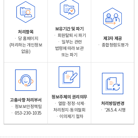
보유기간 및 파기
처리항목
ㆍ 회원탈퇴 시 파기
ㆍ 당 홈페이지
제3자 제공
ㆍ 일부는 관련
(처리하는 개인정보
ㆍ 종합청렴도평가
법령에 따라 보관
없음)
또는 파기
정보주체의 권리의무
고충사항 처리부서
ㆍ 열람·정정·삭제·
처리방침변경
ㆍ 정보보안정책팀
처리정지·동의철회
ㆍ '26.5.4. 시행
ㆍ 053-230-1035
ㆍ이의제기 절차