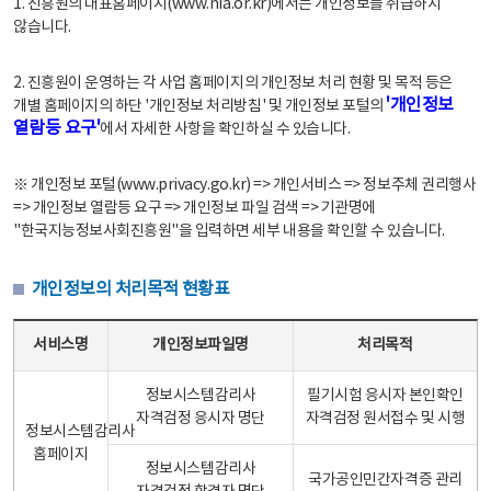
1. 진흥원의 대표홈페이지(www.nia.or.kr)에서는 개인정보를 취급하지
않습니다.
2. 진흥원이 운영하는 각 사업 홈페이지의 개인정보 처리 현황 및 목적 등은
'개인정보
개별 홈페이지의 하단 '개인정보 처리방침' 및 개인정보 포털의
열람등 요구'
에서 자세한 사항을 확인하실 수 있습니다.
※ 개인정보 포털(www.privacy.go.kr) => 개인서비스 => 정보주체 권리행사
=> 개인정보 열람등 요구 => 개인정보 파일 검색 => 기관명에
"한국지능정보사회진흥원"을 입력하면 세부 내용을 확인할 수 있습니다.
개인정보의 처리목적 현황표
개인정보의 처리목적 현황표 - 서비스명, 개인정보파일명, 처리목적으로 구성
서비스명
개인정보파일명
처리목적
정보시스템감리사
필기시험 응시자 본인확인
자격검정 응시자 명단
자격검정 원서접수 및 시행
정보시스템감리사
홈페이지
정보시스템감리사
국가공인민간자격증 관리