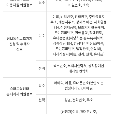
디지털서비스
이름, 휴대폰번호, 이메일, 아이디,
필수
이용지원 회원정보
비밀번호, 소속
이름, 비밀번호, 전화번호, 주민등록지
주소, 배송지주소, 경제적 여건, 사회활동
내용, 신청제품명, 보조기기 활용계획,
주민등록번호, 장애유형, 장애정도,
필수
휴대폰번호(해당하는 경우)수혜이력,
정보통신보조기기
심층상담내용, 법정대리인정보(이름,
신청 및 수혜자
주민등록번호, 법적관계, 연락처),
정보
대리작성자(이름, 관계, 전화, 휴대폰)
팩스번호, 부재시연락처, 청각장애인
선택
대리인 연락처
아이디, 이름, 휴대폰번호(본인 또는
필수
법정대리인), 이메일
스마트쉼센터
홈페이지 회원정보
선택
성별, 전화번호, 주소
(신청자)이름, 휴대폰번호,