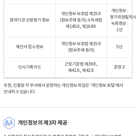
개인정보 :
개인정보 보호법 제15조
평가위원탈퇴
참여기관 선정평가 정보
(정보주체 동의) 소득세법
녹화영상 :
제145조, 제164조
1년
개인정보 보호법 제15조
제안서 접수정보
5년
(정보주체 동의)
근로기준법 제39조,
인사기록카드
준영구
제41조, 제42조
또한, 진흥원 각 부서에서 운영하는 개인정보 파일은
'개인정보 포털'
에서
안내하고 있습니다.
개인정보의 제3자 제공