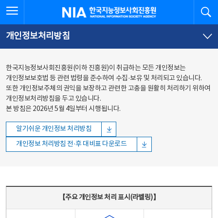
본문
전체메뉴
전체메뉴 열기
검
한국지능정보사회진흥원
바로가기
바로가기
개인정보처리방침
한국지능정보사회진흥원(이하 진흥원)이 취급하는 모든 개인정보는
개인정보보호법 등 관련 법령을 준수하여 수집·보유 및 처리되고 있습니다.
또한 개인정보주체의 권익을 보장하고 관련한 고충을 원활히 처리하기 위하여
개인정보처리방침을 두고 있습니다.
본 방침은 2026년 5월 4일부터 시행됩니다.
알기쉬운 개인정보 처리방침
개인정보 처리방침 전·후 대비표 다운로드
주요 개인정보 처리 표시(라벨링) - 주요 개인정보 처리 표시를 나타내는표
【주요 개인정보 처리 표시(라벨링)】