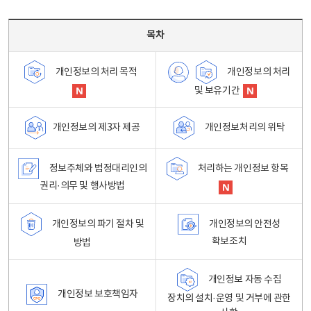
목차 - 개인정보 처리방침 목차를 나타내는표
목차
개인정보의 처리
개인정보의 처리 목적
및 보유기간
개인정보처리의 위탁
개인정보의 제3자 제공
정보주체와 법정대리인의
처리하는 개인정보 항목
권리·의무 및 행사방법
개인정보의 파기 절차 및
개인정보의 안전성
확보조치
방법
개인정보 자동 수집
개인정보 보호책임자
장치의 설치·운영 및 거부에 관한