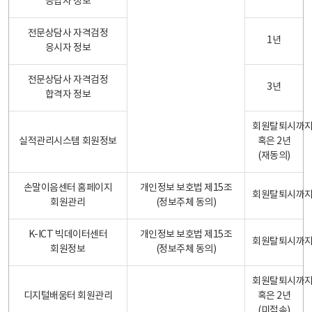
응답자 정보
전문상담사 자격검정
1년
응시자 정보
전문상담사 자격검정
3년
합격자 정보
회원탈퇴시까
실적관리시스템 회원정보
혹은 2년
(재동의)
손말이음센터 홈페이지
개인정보 보호법 제15조
회원탈퇴시까
회원관리
(정보주체 동의)
K-ICT 빅데이터센터
개인정보 보호법 제15조
회원탈퇴시까
회원정보
(정보주체 동의)
회원탈퇴시까
디지털배움터 회원관리
혹은 2년
(미접속)