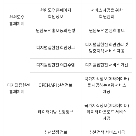
원윈도우 홈페이지
서비스 제공을 위한
회원정보
회원관리
원윈도우
홈페이지
원윈도우 홍보동의 현황
원윈도우 콘텐츠 홍보
디지털집현전 회원관리 및
디지털집현전 회원정보
맞춤지식 서비스 제공
디지털집현전 의견수렴
디지털집현전 서비스 개선
국가지식정보(메타데이터)
디지털집현전
OPEN API 신청정보
를 제공하는 API 서비스
홈페이지
제공
국가지식정보(메타데이터)
데이터개방 신청정보
데이터 다운로드 서비스
제공
추천설정 정보
추천 검색 서비스 제공