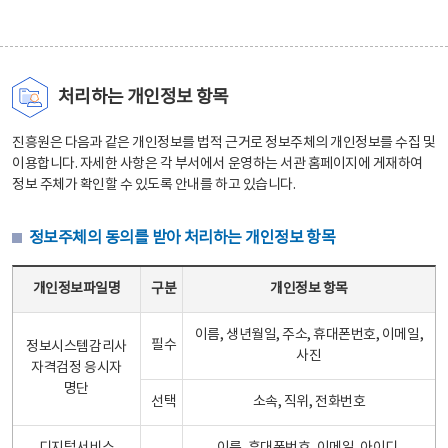
처리하는 개인정보 항목
진흥원은 다음과 같은 개인정보를 법적 근거로 정보주체의 개인정보를 수집 및
이용합니다. 자세한 사항은 각 부서에서 운영하는 서관 홈페이지에 게재하여
정보 주체가 확인할 수 있도록 안내를 하고 있습니다.
정보주체의 동의를 받아 처리하는 개인정보 항목
정보주체의 동의를 받아 처리하는 개인정보 항목 테이블 - 개인정보파일명, 구분, 개인정보 항목으로 구성
개인정보파일명
구분
개인정보 항목
이름, 생년월일, 주소, 휴대폰번호, 이메일,
필수
정보시스템감리사
사진
자격검정 응시자
명단
선택
소속, 직위, 전화번호