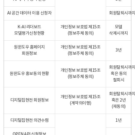
AI 공간 데이터 이용 신청자
회원탈퇴시까
K-AI 리더보드
개인정보 보호법 제15조
모델
모델평가신청현황
(정보주체 동의)
삭제시까지
원윈도우 홈페이지
개인정보 보호법 제15조
3년
회원정보
(정보주체 동의)
회원탈퇴시까
개인정보 보호법 제15조
원윈도우 홍보동의 현황
혹은 동의
(정보주체 동의)
철회시
회원탈퇴시까
개인정보 보호법 제15조
디지털집현전 회원정보
혹은 2년
(계약의이행)
(재동의)
디지털집현전 의견수렴
1년
OPEN API 신청정보