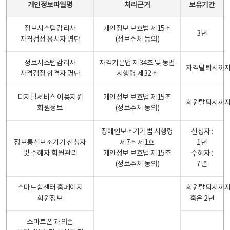
개인정보파일명
처리근거
보유기간
정보시스템감리사
개인정보 보호법 제15조
3년
자격검정 응시자 명단
(정보주체 등의)
정보시스템감리사
자격기본법 제34조 및 동법
자격탈퇴시까
자격검정 합격자 명단
시행령 제32조
디지털서비스 이용지원
개인정보 보호법 제15조
회원탈퇴시까
회원정보
(정보주체 동의)
장애인보조기기법 시행령
신청자 :
정보통신보조기기 신청자
제7조 제1호
1년
및 수혜자 회원관리
개인정보 보호법 제15조
수혜자 :
(정보주체 동의)
7년
스마트쉼센터 홈페이지
회원탈퇴시까
회원정보
혹은 2년
스마트폰 과의존