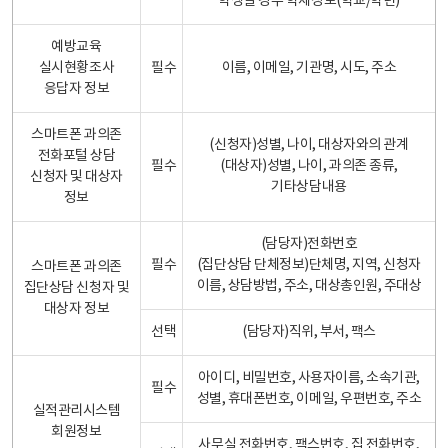
학생일 경우 학제정보(학교/학년)
예방교육
실시현황조사
필수
이름, 이메일, 기관명, 시도, 주소
응답자 정보
스마트폰 과의존
(신청자)성별, 나이, 대상자와의 관계
전화포털 상담
필수
(대상자)성별, 나이, 과의존 종류,
신청자 및 대상자
기타상담내용
정보
(담당자)전화번호
필수
(집단상담 단체정보)단체명, 지역, 신청자
스마트폰 과의존
이름, 상담방법, 주소, 대상총인원, 주대상
집단상담 신청자 및
대상자 정보
선택
(담당자)직위, 부서, 팩스
아이디, 비밀번호, 사용자이름, 소속기관,
필수
성별, 휴대폰번호, 이메일, 우편번호, 주소
실적관리시스템
회원정보
사무실 전화번호, 팩스번호, 집 전화번호,