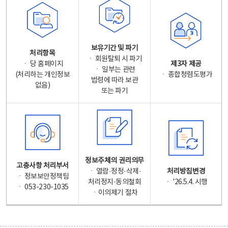
보유기간 및 파기
처리항목
ㆍ 회원탈퇴 시 파기
ㆍ 당 홈페이지
제3자 제공
ㆍ 일부는 관련
(처리하는 개인정보
ㆍ 종합청렴도평가
법령에 따라 보관
없음)
또는 파기
정보주체의 권리의무
고충사항 처리부서
ㆍ 열람·정정·삭제·
처리방침변경
ㆍ 정보보안정책팀
처리정지·동의철회
ㆍ '26.5.4. 시행
ㆍ 053-230-1035
ㆍ이의제기 절차