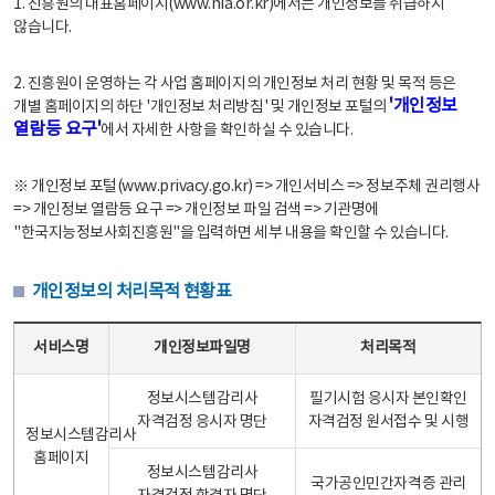
1. 진흥원의 대표홈페이지(www.nia.or.kr)에서는 개인정보를 취급하지
않습니다.
2. 진흥원이 운영하는 각 사업 홈페이지의 개인정보 처리 현황 및 목적 등은
'개인정보
개별 홈페이지의 하단 '개인정보 처리방침' 및 개인정보 포털의
열람등 요구'
에서 자세한 사항을 확인하실 수 있습니다.
※ 개인정보 포털(www.privacy.go.kr) => 개인서비스 => 정보주체 권리행사
=> 개인정보 열람등 요구 => 개인정보 파일 검색 => 기관명에
"한국지능정보사회진흥원"을 입력하면 세부 내용을 확인할 수 있습니다.
개인정보의 처리목적 현황표
개인정보의 처리목적 현황표 - 서비스명, 개인정보파일명, 처리목적으로 구성
서비스명
개인정보파일명
처리목적
정보시스템감리사
필기시험 응시자 본인확인
자격검정 응시자 명단
자격검정 원서접수 및 시행
정보시스템감리사
홈페이지
정보시스템감리사
국가공인민간자격증 관리