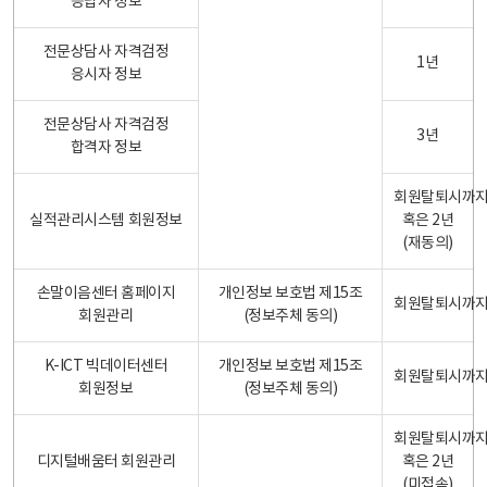
응답자 정보
전문상담사 자격검정
1년
응시자 정보
전문상담사 자격검정
3년
합격자 정보
회원탈퇴시까
실적관리시스템 회원정보
혹은 2년
(재동의)
손말이음센터 홈페이지
개인정보 보호법 제15조
회원탈퇴시까
회원관리
(정보주체 동의)
K-ICT 빅데이터센터
개인정보 보호법 제15조
회원탈퇴시까
회원정보
(정보주체 동의)
회원탈퇴시까
디지털배움터 회원관리
혹은 2년
(미접속)