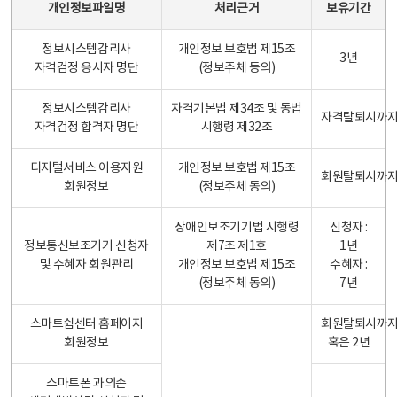
개인정보파일명
처리근거
보유기간
정보시스템감리사
개인정보 보호법 제15조
3년
자격검정 응시자 명단
(정보주체 등의)
정보시스템감리사
자격기본법 제34조 및 동법
자격탈퇴시까
자격검정 합격자 명단
시행령 제32조
디지털서비스 이용지원
개인정보 보호법 제15조
회원탈퇴시까
회원정보
(정보주체 동의)
장애인보조기기법 시행령
신청자 :
정보통신보조기기 신청자
제7조 제1호
1년
및 수혜자 회원관리
개인정보 보호법 제15조
수혜자 :
(정보주체 동의)
7년
스마트쉼센터 홈페이지
회원탈퇴시까
회원정보
혹은 2년
스마트폰 과의존