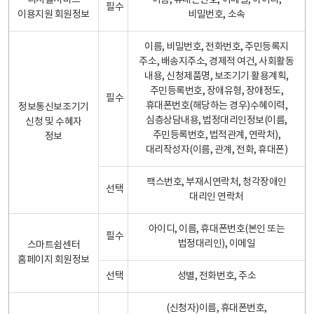
디지털서비스
이름, 휴대폰번호, 이메일, 아이디,
필수
이용지원 회원정보
비밀번호, 소속
이름, 비밀번호, 전화번호, 주민등록지
주소, 배송지주소, 경제적 여건, 사회활동
내용, 신청제품명, 보조기기 활용계획,
주민등록번호, 장애유형, 장애정도,
필수
휴대폰번호(해당하는 경우)수혜이력,
정보통신보조기기
심층상담내용, 법정대리인정보(이름,
신청 및 수혜자
주민등록번호, 법적관계, 연락처),
정보
대리작성자(이름, 관계, 전화, 휴대폰)
팩스번호, 부재시연락처, 청각장애인
선택
대리인 연락처
아이디, 이름, 휴대폰번호(본인 또는
필수
법정대리인), 이메일
스마트쉼센터
홈페이지 회원정보
선택
성별, 전화번호, 주소
(신청자)이름, 휴대폰번호,