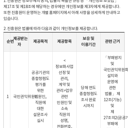
1. 진흥원은 정보주체의 동의, 법률의 특별한 규정 등 「개인정보 보호법」
제17조 및 제18조에 해당하는 경우에만 개인정보를 제3자에게 제공합니다.
또한 진흥원이 운영하는 개별 홈페이지에서 아래 사항을 상세하게 안내하고
있습니다.
2. 진흥원은 법률에 따라 다음과 같이 개인정보를 제공합니다.
개인정보 제공 안내표 - 순번, 제공받는자, 제공목적, 제공항목, 보유 및 이용기간 관련 근거로 구성
제공받는
보유 및
순번
제공목적
제공항목
관련 근거
자
이용기간
「부패방지
<
및
정보화사업
국민권익위원
공공기관의
선정 및
설치와
종합청렴도
관리,
운영에
평가를
계약 및
당해 연도
관한
위한
관리>업무
종합청렴도
법률」 제
1
국민권익위원회
민원인,
관련
조사 완료
12조(기능)
직원에
민원인 및
시까지
및
대한
소속
제
설문조사
직원의
27조의2(공공
실시
성명,
부패에
전화번호,