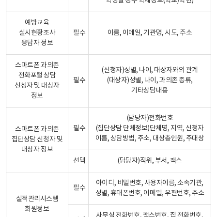
학생일 경우 학제정보(학교/학년)
예방교육
실시현황조사
필수
이름, 이메일, 기관명, 시도, 주소
응답자 정보
스마트폰 과의존
(신청자)성별, 나이, 대상자와의 관계
전화포털 상담
필수
(대상자)성별, 나이, 과의존 종류,
신청자 및 대상자
기타상담내용
정보
(담당자)전화번호
필수
(집단상담 단체정보)단체명, 지역, 신청자
스마트폰 과의존
이름, 상담방법, 주소, 대상총인원, 주대상
집단상담 신청자 및
대상자 정보
선택
(담당자)직위, 부서, 팩스
아이디, 비밀번호, 사용자이름, 소속기관,
필수
성별, 휴대폰번호, 이메일, 우편번호, 주소
실적관리시스템
회원정보
사무실 전화번호, 팩스번호, 집 전화번호,