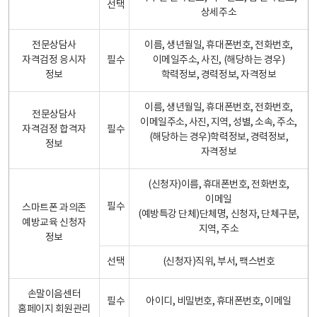
선택
상세주소
전문상담사
이름, 생년월일, 휴대폰번호, 전화번호,
자격검정 응시자
필수
이메일주소, 사진, (해당하는 경우)
정보
학력정보, 경력정보, 자격정보
이름, 생년월일, 휴대폰번호, 전화번호,
전문상담사
이메일주소, 사진, 지역, 성별, 소속, 주소,
자격검정 합격자
필수
(해당하는 경우)학력정보, 경력정보,
정보
자격정보
(신청자)이름, 휴대폰번호, 전화번호,
이메일
필수
스마트폰 과의존
(예방특강 단체)단체명, 신청자, 단체구분,
예방교육 신청자
지역, 주소
정보
선택
(신청자)직위, 부서, 팩스번호
손말이음센터
필수
아이디, 비밀번호, 휴대폰번호, 이메일
홈페이지 회원관리