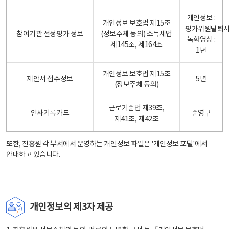
개인정보 :
개인정보 보호법 제15조
평가위원탈퇴
참여기관 선정평가 정보
(정보주체 동의) 소득세법
녹화영상 :
제145조, 제164조
1년
개인정보 보호법 제15조
제안서 접수정보
5년
(정보주체 동의)
근로기준법 제39조,
인사기록카드
준영구
제41조, 제42조
또한, 진흥원 각 부서에서 운영하는 개인정보 파일은
'개인정보 포털'
에서
안내하고 있습니다.
개인정보의 제3자 제공