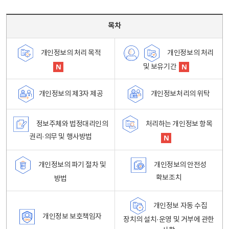
목차 - 개인정보 처리방침 목차를 나타내는표
목차
개인정보의 처리
개인정보의 처리 목적
및 보유기간
개인정보처리의 위탁
개인정보의 제3자 제공
정보주체와 법정대리인의
처리하는 개인정보 항목
권리·의무 및 행사방법
개인정보의 파기 절차 및
개인정보의 안전성
확보조치
방법
개인정보 자동 수집
개인정보 보호책임자
장치의 설치·운영 및 거부에 관한