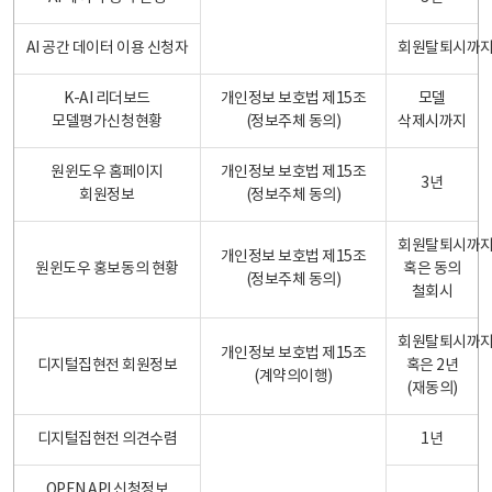
AI 공간 데이터 이용 신청자
회원탈퇴시까
K-AI 리더보드
개인정보 보호법 제15조
모델
모델평가신청현황
(정보주체 동의)
삭제시까지
원윈도우 홈페이지
개인정보 보호법 제15조
3년
회원정보
(정보주체 동의)
회원탈퇴시까
개인정보 보호법 제15조
원윈도우 홍보동의 현황
혹은 동의
(정보주체 동의)
철회시
회원탈퇴시까
개인정보 보호법 제15조
디지털집현전 회원정보
혹은 2년
(계약의이행)
(재동의)
디지털집현전 의견수렴
1년
OPEN API 신청정보