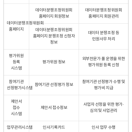
데이터분쟁조정위원회
데이터분쟁조정위원회
홈페이지 회원정보
홈페이지 회원관리
데이터분쟁조정위원회
홈페이지
데이터분쟁조정위원회
데이터 분쟁조정 등
홈페이지 분쟁조정 신청자
민원사무 처리
정보
평가위원
외부전문가 풀 운영을 위한
등록
평가위원 정보
평가위원 등록 신청
시스템
참여기관
참여기관 선정평가 수행 및
참여기관 선정평가 정보
선정평가시스템
평가비 지급
제안서
사업자 선정을 위한 평가·
접수
제안서 접수정보
심의 및 사업관리
시스템
업무관리시스템
인사기록카드
인사 업무 수행