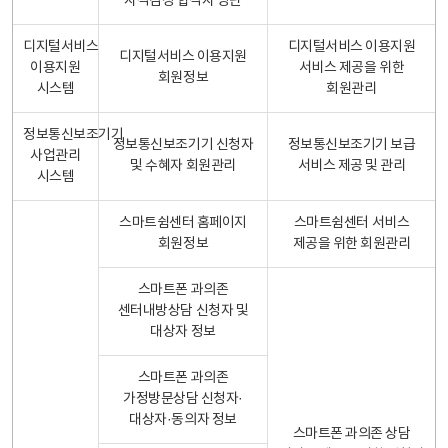
자격검정 합격자 명단
디지털서비스
디지털서비스 이용지원
디지털서비스 이용지원
이용지원
서비스 제공을 위한
회원정보
시스템
회원관리
정보통신보조기기
정보통신보조기기 신청자
정보통신보조기기 보급
사업관리
및 수혜자 회원관리
서비스 제공 및 관리
시스템
스마트쉼센터 홈페이지
스마트쉼센터 서비스
회원정보
제공을 위한 회원관리
스마트폰 과의존
센터내방상담 신청자 및
대상자 정보
스마트폰 과의존
가정방문상담 신청자·
대상자·동의자 정보
스마트폰 과의존 상담