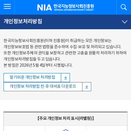
본문
전체메뉴
전체메뉴 열기
검
한국지능정보사회진흥원
바로가기
바로가기
개인정보처리방침
한국지능정보사회진흥원(이하 진흥원)이 취급하는 모든 개인정보는
개인정보보호법 등 관련 법령을 준수하여 수집·보유 및 처리되고 있습니다.
또한 개인정보주체의 권익을 보장하고 관련한 고충을 원활히 처리하기 위하여
개인정보처리방침을 두고 있습니다.
본 방침은 2026년 5월 4일부터 시행됩니다.
알기쉬운 개인정보 처리방침
개인정보 처리방침 전·후 대비표 다운로드
주요 개인정보 처리 표시(라벨링) - 주요 개인정보 처리 표시를 나타내는표
【주요 개인정보 처리 표시(라벨링)】