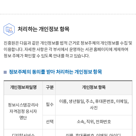
처리하는 개인정보 항목
진흥원은 다음과 같은 개인정보를 법적 근거로 정보주체의 개인정보를 수집 및
이용합니다. 자세한 사항은 각 부서에서 운영하는 서관 홈페이지에 게재하여
정보 주체가 확인할 수 있도록 안내를 하고 있습니다.
정보주체의 동의를 받아 처리하는 개인정보 항목
정보주체의 동의를 받아 처리하는 개인정보 항목 테이블 - 개인정보파일명, 구분, 개인정보 항목으로 구성
개인정보파일명
구분
개인정보 항목
이름, 생년월일, 주소, 휴대폰번호, 이메일,
필수
정보시스템감리사
사진
자격검정 응시자
명단
선택
소속, 직위, 전화번호