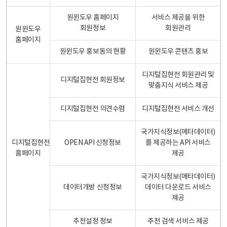
원윈도우 홈페이지
서비스 제공을 위한
회원정보
회원관리
원윈도우
홈페이지
원윈도우 홍보동의 현황
원윈도우 콘텐츠 홍보
디지털집현전 회원관리 및
디지털집현전 회원정보
맞춤지식 서비스 제공
디지털집현전 의견수렴
디지털집현전 서비스 개선
국가지식정보(메타데이터)
디지털집현전
OPEN API 신청정보
를 제공하는 API 서비스
홈페이지
제공
국가지식정보(메타데이터)
데이터개방 신청정보
데이터 다운로드 서비스
제공
추천설정 정보
추천 검색 서비스 제공