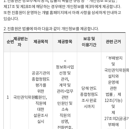
1. 진흥원은 정보주체의 동의, 법률의 특별한 규정 등 「개인정보 보호법」
제17조 및 제18조에 해당하는 경우에만 개인정보를 제3자에게 제공합니다.
또한 진흥원이 운영하는 개별 홈페이지에서 아래 사항을 상세하게 안내하고
있습니다.
2. 진흥원은 법률에 따라 다음과 같이 개인정보를 제공합니다.
개인정보 제공 안내표 - 순번, 제공받는자, 제공목적, 제공항목, 보유 및 이용기간 관련 근거로 구성
제공받는
보유 및
순번
제공목적
제공항목
관련 근거
자
이용기간
「부패방지
<
및
정보화사업
국민권익위원
공공기관의
선정 및
설치와
종합청렴도
관리,
운영에
평가를
계약 및
당해 연도
관한
위한
관리>업무
종합청렴도
법률」 제
1
국민권익위원회
민원인,
관련
조사 완료
12조(기능)
직원에
민원인 및
시까지
및
대한
소속
제
설문조사
직원의
27조의2(공공
실시
성명,
부패에
전화번호,