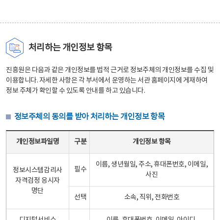
처리하는 개인정보 항목
진흥원은 다음과 같은 개인정보를 법적 근거로 정보주체의 개인정보를 수집 및
이용합니다. 자세한 사항은 각 부서에서 운영하는 서관 홈페이지에 게재하여
정보 주체가 확인할 수 있도록 안내를 하고 있습니다.
정보주체의 동의를 받아 처리하는 개인정보 항목
정보주체의 동의를 받아 처리하는 개인정보 항목 테이블 - 개인정보파일명, 구분, 개인정보 항목으로 구성
개인정보파일명
구분
개인정보 항목
이름, 생년월일, 주소, 휴대폰번호, 이메일,
필수
정보시스템감리사
사진
자격검정 응시자
명단
선택
소속, 직위, 전화번호