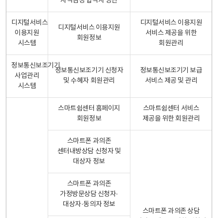
자격검정 합격자 명단
디지털서비스
디지털서비스 이용지원
디지털서비스 이용지원
이용지원
서비스 제공을 위한
회원정보
시스템
회원관리
정보통신보조기기
정보통신보조기기 신청자
정보통신보조기기 보급
사업관리
및 수혜자 회원관리
서비스 제공 및 관리
시스템
스마트쉼센터 홈페이지
스마트쉼센터 서비스
회원정보
제공을 위한 회원관리
스마트폰 과의존
센터내방상담 신청자 및
대상자 정보
스마트폰 과의존
가정방문상담 신청자·
대상자·동의자 정보
스마트폰 과의존 상담