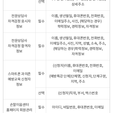
선택
상세주소
전문상담사
이름, 생년월일, 휴대폰번호, 전화번호,
자격검정 응시자
필수
이메일주소, 사진, (해당하는 경우)
정보
학력정보, 경력정보, 자격정보
이름, 생년월일, 휴대폰번호, 전화번호,
전문상담사
이메일주소, 사진, 지역, 성별, 소속, 주소,
자격검정 합격자
필수
(해당하는 경우)학력정보, 경력정보,
정보
자격정보
(신청자)이름, 휴대폰번호, 전화번호,
이메일
필수
스마트폰 과의존
(예방특강 단체)단체명, 신청자, 단체구분,
예방교육 신청자
지역, 주소
정보
선택
(신청자)직위, 부서, 팩스번호
손말이음센터
필수
아이디, 비밀번호, 휴대폰번호, 이메일
홈페이지 회원관리