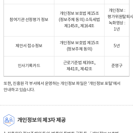
개인정보 :
개인정보 보호법 제15조
평가위원탈퇴
참여기관 선정평가 정보
(정보주체 동의) 소득세법
녹화영상 :
제145조, 제164조
1년
개인정보 보호법 제15조
제안서 접수정보
5년
(정보주체 동의)
근로기준법 제39조,
인사기록카드
준영구
제41조, 제42조
또한, 진흥원 각 부서에서 운영하는 개인정보 파일은
'개인정보 포털'
에서
안내하고 있습니다.
개인정보의 제3자 제공