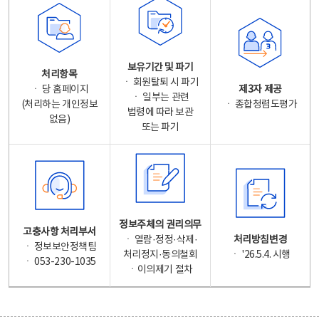
보유기간 및 파기
처리항목
ㆍ 회원탈퇴 시 파기
ㆍ 당 홈페이지
제3자 제공
ㆍ 일부는 관련
(처리하는 개인정보
ㆍ 종합청렴도평가
법령에 따라 보관
없음)
또는 파기
정보주체의 권리의무
고충사항 처리부서
ㆍ 열람·정정·삭제·
처리방침변경
ㆍ 정보보안정책팀
처리정지·동의철회
ㆍ '26.5.4. 시행
ㆍ 053-230-1035
ㆍ이의제기 절차