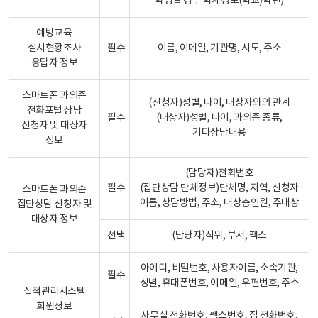
학생일 경우 학제정보(학교/학년)
예방교육
실시현황조사
필수
이름, 이메일, 기관명, 시도, 주소
응답자 정보
스마트폰 과의존
(신청자)성별, 나이, 대상자와의 관계
전화포털 상담
필수
(대상자)성별, 나이, 과의존 종류,
신청자 및 대상자
기타상담내용
정보
(담당자)전화번호
필수
(집단상담 단체정보)단체명, 지역, 신청자
스마트폰 과의존
이름, 상담방법, 주소, 대상총인원, 주대상
집단상담 신청자 및
대상자 정보
선택
(담당자)직위, 부서, 팩스
아이디, 비밀번호, 사용자이름, 소속기관,
필수
성별, 휴대폰번호, 이메일, 우편번호, 주소
실적관리시스템
회원정보
사무실 전화번호, 팩스번호, 집 전화번호,