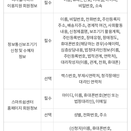
디지털서비스
이름, 휴대폰번호, 이메일, 아이디,
필수
이용지원 회원정보
비밀번호, 소속
이름, 비밀번호, 전화번호, 주민등록지
주소, 배송지주소, 경제적 여건, 사회활동
내용, 신청제품명, 보조기기 활용계획,
주민등록번호, 장애유형, 장애정도,
필수
휴대폰번호(해당하는 경우)수혜이력,
정보통신보조기기
심층상담내용, 법정대리인정보(이름,
신청 및 수혜자
주민등록번호, 법적관계, 연락처),
정보
대리작성자(이름, 관계, 전화, 휴대폰)
팩스번호, 부재시연락처, 청각장애인
선택
대리인 연락처
아이디, 이름, 휴대폰번호(본인 또는
필수
법정대리인), 이메일
스마트쉼센터
홈페이지 회원정보
선택
성별, 전화번호, 주소
(신청자)이름, 휴대폰번호,