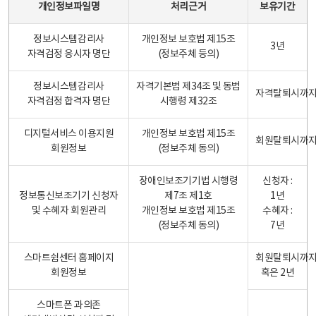
개인정보파일명
처리근거
보유기간
정보시스템감리사
개인정보 보호법 제15조
3년
자격검정 응시자 명단
(정보주체 등의)
정보시스템감리사
자격기본법 제34조 및 동법
자격탈퇴시까
자격검정 합격자 명단
시행령 제32조
디지털서비스 이용지원
개인정보 보호법 제15조
회원탈퇴시까
회원정보
(정보주체 동의)
장애인보조기기법 시행령
신청자 :
정보통신보조기기 신청자
제7조 제1호
1년
및 수혜자 회원관리
개인정보 보호법 제15조
수혜자 :
(정보주체 동의)
7년
스마트쉼센터 홈페이지
회원탈퇴시까
회원정보
혹은 2년
스마트폰 과의존