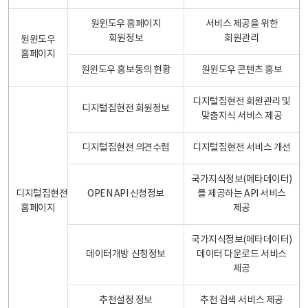
원윈도우 홈페이지
서비스 제공을 위한
회원정보
회원관리
원윈도우
홈페이지
원윈도우 홍보동의 현황
원윈도우 콘텐츠 홍보
디지털집현전 회원관리 및
디지털집현전 회원정보
맞춤지식 서비스 제공
디지털집현전 의견수렴
디지털집현전 서비스 개선
국가지식정보(메타데이터)
디지털집현전
OPEN API 신청정보
를 제공하는 API 서비스
홈페이지
제공
국가지식정보(메타데이터)
데이터개방 신청정보
데이터 다운로드 서비스
제공
추천설정 정보
추천 검색 서비스 제공