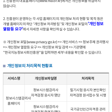
1. 진흥원의 대표홈페이지(www.nia.or.kr)에서는 개인정보를 취급하지
않습니다.
2. 진흥원이 운영하는 각 사업 홈페이지의 개인정보 처리 현황 및 목적 등은
'개인정보
개별 홈페이지의 하단 '개인정보 처리방침' 및 개인정보 포털의
열람등 요구'
에서 자세한 사항을 확인하실 수 있습니다.
※ 개인정보 포털(www.privacy.go.kr) => 개인서비스 => 정보주체 권리행사
=> 개인정보 열람등 요구 => 개인정보 파일 검색 => 기관명에
"한국지능정보사회진흥원"을 입력하면 세부 내용을 확인할 수 있습니다.
개인정보의 처리목적 현황표
개인정보의 처리목적 현황표 - 서비스명, 개인정보파일명, 처리목적으로 구성
서비스명
개인정보파일명
처리목적
정보시스템감리사
필기시험 응시자 본인확인
자격검정 응시자 명단
자격검정 원서접수 및 시행
정보시스템감리사
홈페이지
정보시스템감리사
국가공인민간자격증 관리