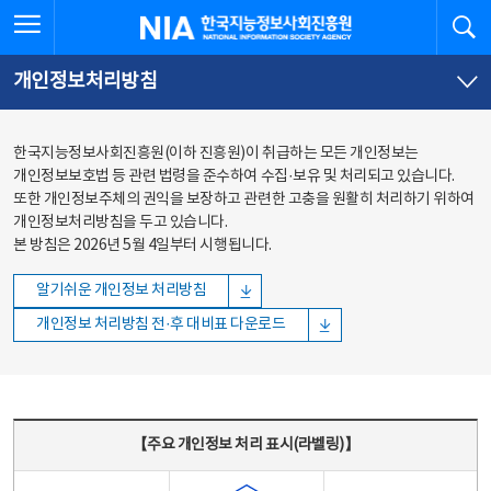
본문
전체메뉴
전체메뉴 열기
검
한국지능정보사회진흥원
바로가기
바로가기
개인정보처리방침
한국지능정보사회진흥원(이하 진흥원)이 취급하는 모든 개인정보는
개인정보보호법 등 관련 법령을 준수하여 수집·보유 및 처리되고 있습니다.
또한 개인정보주체의 권익을 보장하고 관련한 고충을 원활히 처리하기 위하여
개인정보처리방침을 두고 있습니다.
본 방침은 2026년 5월 4일부터 시행됩니다.
알기쉬운 개인정보 처리방침
개인정보 처리방침 전·후 대비표 다운로드
주요 개인정보 처리 표시(라벨링) - 주요 개인정보 처리 표시를 나타내는표
【주요 개인정보 처리 표시(라벨링)】