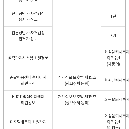
응답자 정보
전문상담사 자격검정
1년
응시자 정보
전문상담사 자격검정
3년
합격자 정보
회원탈퇴시까
실적관리시스템 회원정보
혹은 2년
(재동의)
손말이음센터 홈페이지
개인정보 보호법 제15조
회원탈퇴시까
회원관리
(정보주체 동의)
K-ICT 빅데이터센터
개인정보 보호법 제15조
회원탈퇴시까
회원정보
(정보주체 동의)
회원탈퇴시까
디지털배움터 회원관리
혹은 2년
(미접속)