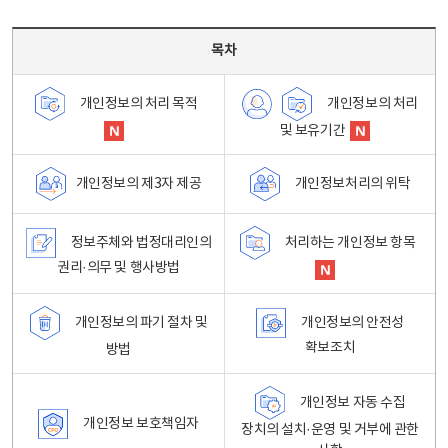
목차 - 개인정보 처리방침 목차를 나타내는표
목차
개인정보의 처리
개인정보의 처리 목적
및 보유기간
개인정보처리의 위탁
개인정보의 제3자 제공
정보주체와 법정대리인의
처리하는 개인정보 항목
권리·의무 및 행사방법
개인정보의 파기 절차 및
개인정보의 안전성
확보조치
방법
개인정보 자동 수집
개인정보 보호책임자
장치의 설치·운영 및 거부에 관한