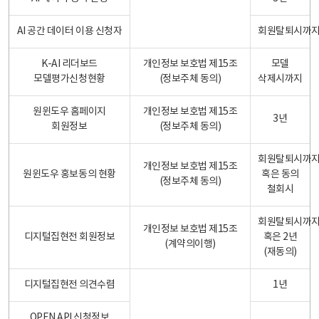
AI 공간 데이터 이용 신청자
회원탈퇴시까
K-AI 리더보드
개인정보 보호법 제15조
모델
모델평가신청현황
(정보주체 동의)
삭제시까지
원윈도우 홈페이지
개인정보 보호법 제15조
3년
회원정보
(정보주체 동의)
회원탈퇴시까
개인정보 보호법 제15조
원윈도우 홍보동의 현황
혹은 동의
(정보주체 동의)
철회시
회원탈퇴시까
개인정보 보호법 제15조
디지털집현전 회원정보
혹은 2년
(계약의이행)
(재동의)
디지털집현전 의견수렴
1년
OPEN API 신청정보