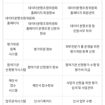
데이터분쟁조정위원회
데이터분쟁조정위원회
홈페이지 회원정보
홈페이지 회원관리
데이터분쟁조정위원회
홈페이지
데이터분쟁조정위원회
데이터 분쟁조정 등
홈페이지 분쟁조정 신청자
민원사무 처리
정보
평가위원
외부전문가 풀 운영을 위한
등록
평가위원 정보
평가위원 등록 신청
시스템
참여기관
참여기관 선정평가 수행 및
참여기관 선정평가 정보
선정평가시스템
평가비 지급
제안서
사업자 선정을 위한 평가·
접수
제안서 접수정보
심의 및 사업관리
시스템
업무관리시스템
인사기록카드
인사 업무 수행