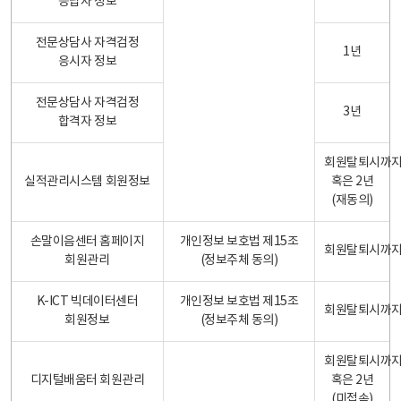
응답자 정보
전문상담사 자격검정
1년
응시자 정보
전문상담사 자격검정
3년
합격자 정보
회원탈퇴시까
실적관리시스템 회원정보
혹은 2년
(재동의)
손말이음센터 홈페이지
개인정보 보호법 제15조
회원탈퇴시까
회원관리
(정보주체 동의)
K-ICT 빅데이터센터
개인정보 보호법 제15조
회원탈퇴시까
회원정보
(정보주체 동의)
회원탈퇴시까
디지털배움터 회원관리
혹은 2년
(미접속)