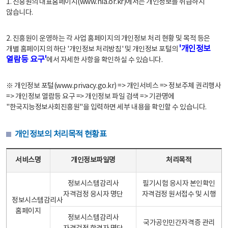
1. 진흥원의 대표홈페이지(www.nia.or.kr)에서는 개인정보를 취급하지
않습니다.
2. 진흥원이 운영하는 각 사업 홈페이지의 개인정보 처리 현황 및 목적 등은
'개인정보
개별 홈페이지의 하단 '개인정보 처리방침' 및 개인정보 포털의
열람등 요구'
에서 자세한 사항을 확인하실 수 있습니다.
※ 개인정보 포털(www.privacy.go.kr) => 개인서비스 => 정보주체 권리행사
=> 개인정보 열람등 요구 => 개인정보 파일 검색 => 기관명에
"한국지능정보사회진흥원"을 입력하면 세부 내용을 확인할 수 있습니다.
개인정보의 처리목적 현황표
개인정보의 처리목적 현황표 - 서비스명, 개인정보파일명, 처리목적으로 구성
서비스명
개인정보파일명
처리목적
정보시스템감리사
필기시험 응시자 본인확인
자격검정 응시자 명단
자격검정 원서접수 및 시행
정보시스템감리사
홈페이지
정보시스템감리사
국가공인민간자격증 관리