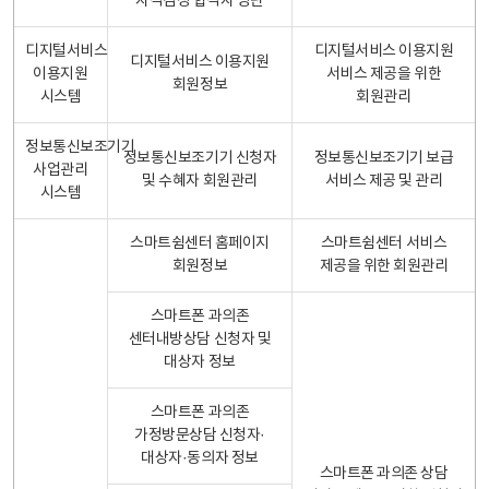
자격검정 합격자 명단
디지털서비스
디지털서비스 이용지원
디지털서비스 이용지원
이용지원
서비스 제공을 위한
회원정보
시스템
회원관리
정보통신보조기기
정보통신보조기기 신청자
정보통신보조기기 보급
사업관리
및 수혜자 회원관리
서비스 제공 및 관리
시스템
스마트쉼센터 홈페이지
스마트쉼센터 서비스
회원정보
제공을 위한 회원관리
스마트폰 과의존
센터내방상담 신청자 및
대상자 정보
스마트폰 과의존
가정방문상담 신청자·
대상자·동의자 정보
스마트폰 과의존 상담