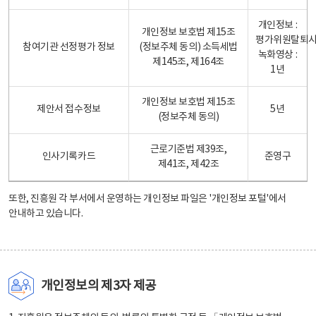
개인정보 :
개인정보 보호법 제15조
평가위원탈퇴
참여기관 선정평가 정보
(정보주체 동의) 소득세법
녹화영상 :
제145조, 제164조
1년
개인정보 보호법 제15조
제안서 접수정보
5년
(정보주체 동의)
근로기준법 제39조,
인사기록카드
준영구
제41조, 제42조
또한, 진흥원 각 부서에서 운영하는 개인정보 파일은
'개인정보 포털'
에서
안내하고 있습니다.
개인정보의 제3자 제공