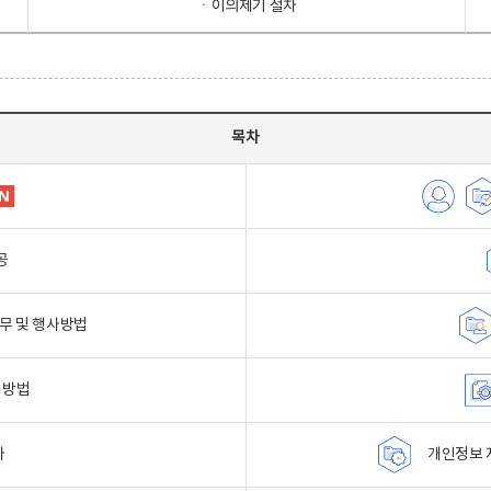
ㆍ이의제기 절차
목차
공
무 및 행사방법
 방법
자
개인정보 자