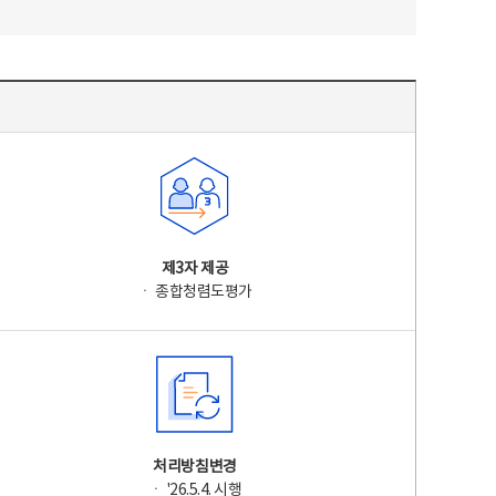
제3자 제공
ㆍ 종합청렴도평가
처리방침변경
ㆍ '26.5.4. 시행