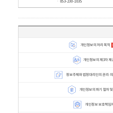
ㆍ 053-230-1035
목차 - 개인정보 처리방침 목차를 나타내는표
개인정보의 처리 목적
개인정보의 제3자 제
정보주체와 법정대리인의 권리·의
개인정보의 파기 절차 및
개인정보 보호책임