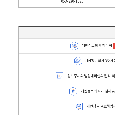
ㆍ 053-230-1035
목차 - 개인정보 처리방침 목차를 나타내는표
개인정보의 처리 목적
개인정보의 제3자 제
정보주체와 법정대리인의 권리·의
개인정보의 파기 절차 및
개인정보 보호책임