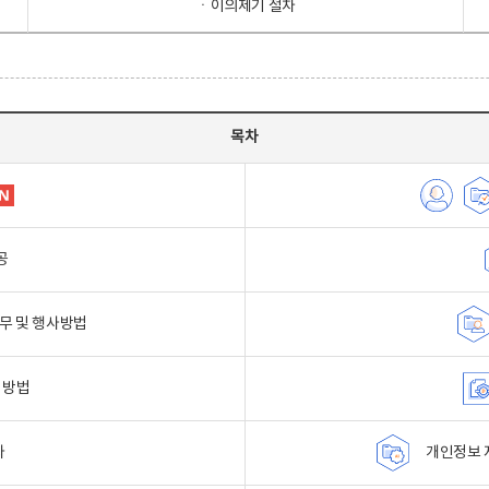
ㆍ이의제기 절차
목차
공
무 및 행사방법
 방법
자
개인정보 자