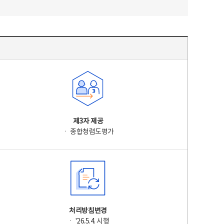
제3자 제공
ㆍ 종합청렴도평가
처리방침변경
ㆍ '26.5.4. 시행