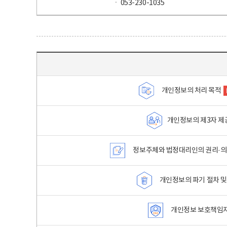
ㆍ 053-230-1035
목차 - 개인정보 처리방침 목차를 나타내는표
개인정보의 처리 목적
개인정보의 제3자 제
정보주체와 법정대리인의 권리·의
개인정보의 파기 절차 및
개인정보 보호책임