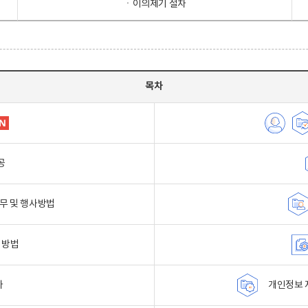
ㆍ이의제기 절차
목차
공
무 및 행사방법
 방법
자
개인정보 자