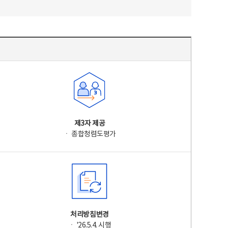
제3자 제공
ㆍ 종합청렴도평가
처리방침변경
ㆍ '26.5.4. 시행