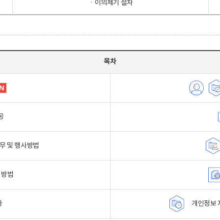
ㆍ이의제기 절차
목차
공
무 및 행사방법
 방법
자
개인정보 자