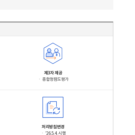
제3자 제공
ㆍ 종합청렴도평가
처리방침변경
ㆍ '26.5.4. 시행