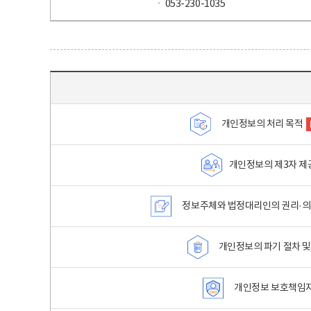
ㆍ 053-230-1035
목차 - 개인정보 처리방침 목차를 나타내는표
개인정보의 처리 목적
개인정보의 제3자 제
정보주체와 법정대리인의 권리·의
개인정보의 파기 절차 및
개인정보 보호책임